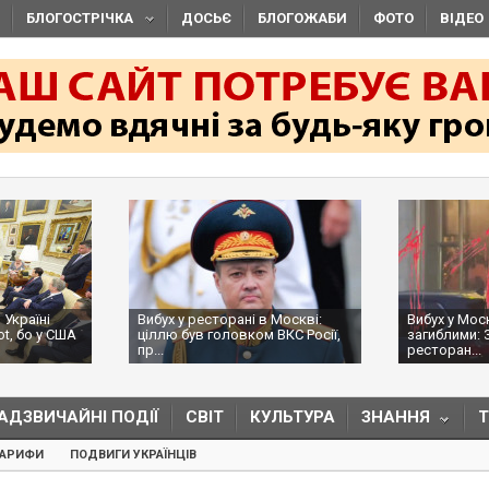
БЛОГОСТРІЧКА
ДОСЬЄ
БЛОГОЖАБИ
ФОТО
ВІДЕО
 Україні
Вибух у ресторані в Москві:
Вибух у Мос
ot, бо у США
ціллю був головком ВКС Росії,
загиблими: 
пр...
ресторан...
АДЗВИЧАЙНІ ПОДІЇ
СВІТ
КУЛЬТУРА
ЗНАННЯ
ТАРИФИ
ПОДВИГИ УКРАЇНЦІВ