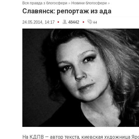
Вся правда з блогосфери
»
Новини блогосфери
»
Славянск: репортаж из ада
•
•
24.05.2014, 14:17
48442
64
На КДПВ — автор текста, киевская художница Яр