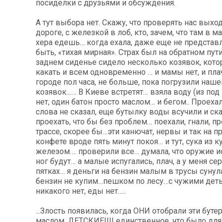
посиделки с друзьями и обсуждения.
А тут выбора нет. Скажу, что проверять нас выхо
дороге, с железкой в лоб, кто, зачем, что там в м
хера едешь… когда ехала, даже еще не представл
быть, «тихая мирная». Страх был на обратном пути
заднем сиденье сидело несколько козявок, котор
какать и всем одновременно … и мамы нет, и пла
городе пол часа, не больше, пока погрузили наше
козявок…… В Киеве встретят… взяла воду (из под 
нет, один батон просто маслом… и бегом.. Проехал
слова не сказал, еще бутылку воды всучили и ск
проехать, что бы без проблем… поехали, гнали, пр
трассе, скорее бы…эти канючат, нервы и так на п
конфете вроде пять минут покоя… и тут, сука из к
железом…. проверили все… думала, что оружие и
ног будут… а малые испугались, плач, а у меня сер
пятках… я деньги на бензин малым в трусы сунул
бензин не купим…пешком по лесу…с чужими дет
никакого нет, еды нет…..
...Злость появилась, когда ОНИ отобрали эти бут
маслом, ДЕТСКИЕ!!!! единственное, что было дл