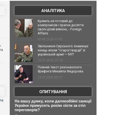
АНАЛІТИКА
Кремль не готовий до
компромісів і прагне досягти
своїх цілей війною, - Foreign
Affairs
03.08.2026 13:02
о
Звільнення Сирського знаменує
та
кінець епохи "старої гвардії" в
українській армії — NYT
23.07.2026 10:32
Повний текст резонансного
брифінга Михайла Федорова
18.07.2026 09:27
ОПИТУВАННЯ
ла
На вашу думку, коли далекобійні санкції
України примусять росію сісти за стіл
переговорів?