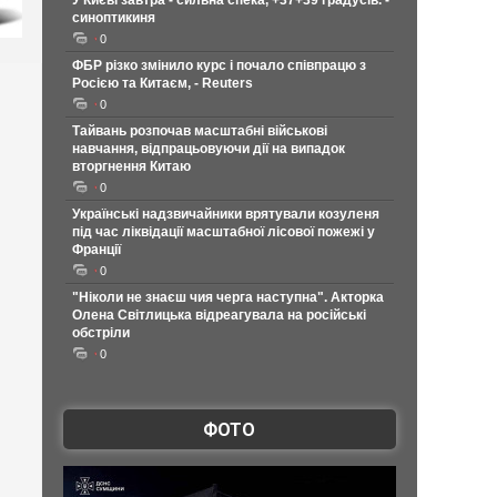
У Києві завтра - сильна спека, +37+39 градусів. -
синоптикиня
0
ФБР різко змінило курс і почало співпрацю з
Росією та Китаєм, - Reuters
0
Тайвань розпочав масштабні військові
навчання, відпрацьовуючи дії на випадок
вторгнення Китаю
0
Українські надзвичайники врятували козуленя
під час ліквідації масштабної лісової пожежі у
Франції
0
"Ніколи не знаєш чия черга наступна". Акторка
Олена Світлицька відреагувала на російські
обстріли
0
ФОТО