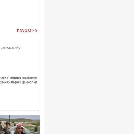
novosti-o
у помилку
ал? Сміливо поділися
режах через ці кнопки