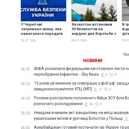
У Чернігові
Казахстан встановив
В І
затримано жінку, яка
59 блокпостів на
від
намагалася передати
кордоні для боротьби з
діт
військовим вибухівку,
вивозом палива
ЗМ
24.07.2026
09.07.2026
29.0
замасковану під
бургер із McDonald’s
Пра
НОВИНИ
ФІФА розсилала федераціям заготовлені листи н
16:32
переобрання Інфантіно - Sky News
0
0
15 років ув’язнення за співпрацю з фсб рф: засу
16:22
священнослужителя УПЦ (МП)
17
0
Росіяни розстріляли полоненого бійця ЗСУ біля В
16:16
розпочато розслідування
16
0
Невідомі вчинили акт вандалізму на місці вшану
16:10
українських воїнів в урочищі Білосток у Польщі
Азербайджан готовий постачати газ Україні та 
16:01