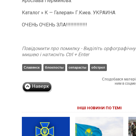
Ярослава Перминова.
Каталог » К — Галерая» Г.Киев. УКРАИНА
ОЧЕНЬ ОЧЕНЬ ЗЛА!!!!!!!!!!!!!!
Повідомити про помилку - Виділіть орфографічн
мишею і натисніть Ctrl + Enter
Славянск
блокпосты
сепарасты
обстрел
Сподобався матері
ним в соцме
ІНШІ НОВИНИ ПО ТЕМІ