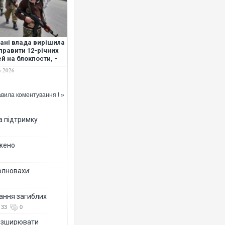
рані влада вирішила
правити 12-річних
ей на блокпости, -
І
3.2026
вила коментування ! »
а підтримку
джено
олновахи:
вання загиблих
33
0
розширювати