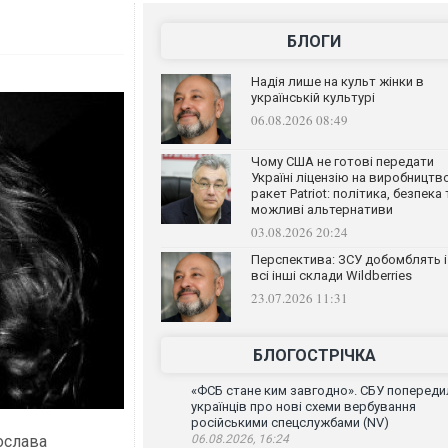
БЛОГИ
Надія лише на культ жінки в
українській культурі
06.08.2026 08:49
Чому США не готові передати
Україні ліцензію на виробництв
ракет Patriot: політика, безпека 
можливі альтернативи
03.08.2026 20:24
Перспектива: ЗСУ добомблять і
всі інші склади Wildberries
23.07.2026 11:31
БЛОГОСТРІЧКА
«ФСБ стане ким завгодно». СБУ попереди
українців про нові схеми вербування
російськими спецслужбами (NV)
ослава
06.08.2026, 16:24