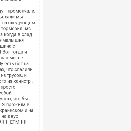
цу… промолчали.
тъехали мы
ы… на следующем
 тормозил нас,
а когда в след
Росія атакувала Суми КАБами: пошко
 А малышня
торговельний центр, будинки, є постр
ашина с
ФОТО
 Вот тогда и
 как мы не
у есть бог на
ах, что спалили
из трусов, и
ого из канистр…
 просто
собой…
устах, что бы
! Я прожила в
украинском и на
 на двух
Топпосадовцю Повітряних Сил вручил
підозру
!! ЕТМ!!!!!