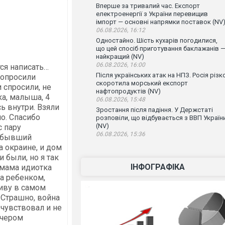
Вперше за тривалий час. Експорт
електроенергії з України перевищив
імпорт — основні напрямки поставок (NV
06.08.2026, 16:12
Одностайно. Шість кухарів погодилися,
що цей спосіб приготування баклажанів 
найкращий (NV)
06.08.2026, 16:00
ся написать…
Після українських атак на НПЗ. Росія різк
попросили
скоротила морський експорт
 спросили, не
нафтопродуктів (NV)
ка, малыша, 4
06.08.2026, 15:48
сь внутри. Взяли
Зростання після падіння. У Держстаті
о. Спасибо
розповіли, що відбувається з ВВП Україн
(NV)
с пару
06.08.2026, 15:36
, бывший
а окраине, и дом
 были, но я так
ІНФОГРАФІКА
 мама идиотка
за ребенком,
живу в самом
. Страшно, война
очувствовал и не
ечером