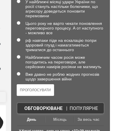
У найближчі місяці удари України по
росії стануть настільки болючими, що
агресору доведеться поновити
)
перемовини
Цього року не варто чекати поновлення
переговорного процесу. А от наступного
—
- можливо все
рф навпаки піде на ескалацію попри
о
здоровий глузд і намагатиметься
триматися до останнього
Найближчим часом росія може
погодитись на переговори, але
серйозних намірів росіяни не матимуть
и
Вже давно не роблю жодних прогнозів
щодо завершення війни
ОБГОВОРЮВАНЕ
|
ПОПУЛЯРНЕ
День
Місяць
За весь час