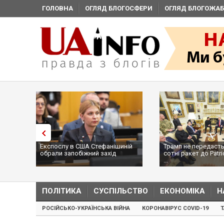
ГОЛОВНА
ОГЛЯД БЛОГОСФЕРИ
ОГЛЯД БЛОГОЖАБ
Експослу в США Стефанішиній
Трамп не передасть
обрали запобіжний захід
сотні ракет до Patri
...
ПОЛІТИКА
СУСПІЛЬСТВО
ЕКОНОМІКА
Н
РОСІЙСЬКО-УКРАЇНСЬКА ВІЙНА
КОРОНАВІРУС COVID-19