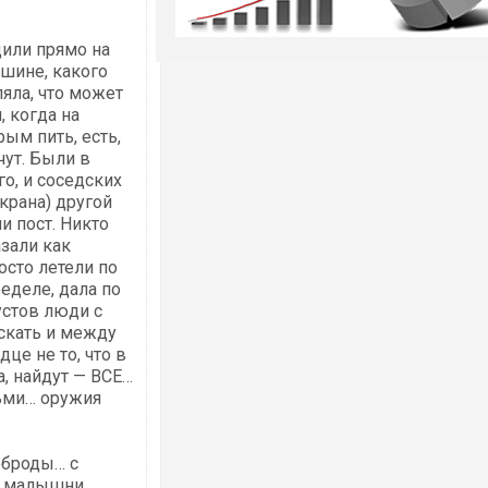
дили прямо на
ашине, какого
яла, что может
, когда на
ым пить, есть,
чут. Были в
го, и соседских
крана) другой
и пост. Никто
азали как
осто летели по
ределе, дала по
устов люди с
скать и между
дце не то, что в
а, найдут — ВСЕ…
ьми… оружия
ерброды… с
я малышни.