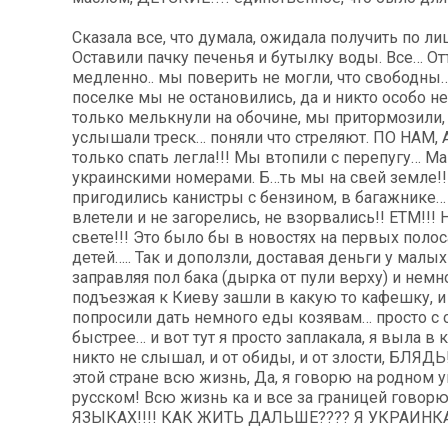
Сказала все, что думала, ожидала получить по ли
Оставили пачку печенья и бутылку воды. Все… О
медленно.. мы поверить не могли, что свободн
поселке мы не остановились, да и никто особо не
только мелькнули на обочине, мы притормозили, 
услышали треск… поняли что стреляют. ПО НАМ,
только спать легла!!! Мы втопили с перепугу… М
украинскими номерами. Б…ть мы на свей земле!!!
пригодились канистры с бензином, в багажнике…
влетели и не загорелись, не взорвались!! ЕТМ!!! Н
свете!!! Это было бы в новостях на первых полос
детей….. Так и доползли, доставая деньги у малых 
заправляя пол бака (дырка от пули верху) и немн
подъезжая к Киеву зашли в какую то кафешку, и
попросили дать немного еды козявам… просто с 
быстрее… и вот тут я просто заплакала, я выла в к
никто не слышал, и от обиды, и от злости, БЛЯДЬ
этой стране всю жизнь, Да, я говорю на родном 
русском! Всю жизнь ка и все за границей говорю
ЯЗЫКАХ!!!! КАК ЖИТЬ ДАЛЬШЕ???? Я УКРАИНКА!!!