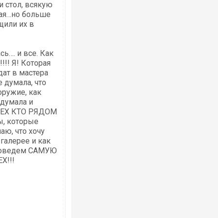
и стол, всякую
ная…но больше
щили их в
ь…. и все. Как
!! Я! Которая
дат в мастера
е думала, что
оружие, как
 думала и
СЕХ КТО РЯДОМ
ы, которые
аю, что хочу
галерее и как
проведем САМУЮ
Х!!!