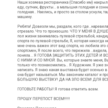
Наши хозяева ресторанчика (Спасибо им) накрыл
еду, супчик, фрукты… а малышня голодная и сон
голодная… Наелись, и просто за столом уснули, та
машину.
Ребята! Довезли мы, раздали, кого где…наревелас
отрезало. Что то произошло. ЧТО У МЕНЯ В ДУШЕ!!
пол жизни занималась пулевой стрельбой, канди
спорта по пулевой стрельбе, Я, которая никогда н
мне очень важен этот вид спорта, но любила это 
спортсмен, Я после всего, что пережила …видела,
поняла…. Я ГОТОВА ЗАЩИТИТЬ ЭТИХ ДЕТЕЙ И В
С НИМИ И СО МНОЙ. Вы, которые знаете меня, В
только что познакомились… Я Художник. Я уже зн
написать. Я знаю какая выставка будет осенью в 
она будет называться. Мы закончим каталог и 
БОЛЬШУЮ ВЫСТВКУ! ДА НА ЗЛО ВСЕМ! ДЛЯ ВСЕ
ГОТОВЬТЕ РАБОТЫ! Я готова ответить всем.
ПРОШУ ПЕРЕПОСТ ВСЕМ!!!!!