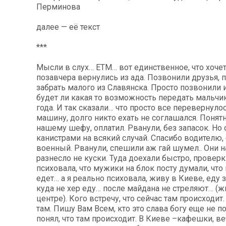
Перминова
далее — её текст
***
Мысли в слух… ЕТМ… вот единственное, что хочет
позавчера вернулись из ада. Позвонили друзья, 
забрать малого из Славянска. Просто позвонили и
будет ли какая то возможность передать мальчи
года. И так сказали… что просто все перевернуло
машину, долго никто ехать не соглашался. Понятн
нашему шефу, оплатил. Рванули, без запасок. Но 
канистрами на всякий случай. Спасибо водителю
военный. Рванули, спешили аж гай шумел.. Они н
разнесло не куски. Туда доехали быстро, проверки
психовала, что мужики на блок посту думали, что
едет… а я реально психовала, живу в Киеве, еду 
куда не хер еду… после майдана не стреляют… (
центре). Кого встречу, что сейчас там происходит
там. Пишу Вам Всем, кто это слава богу еще не п
понял, что там происходит. В Киеве –кафешки, в