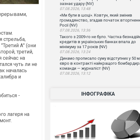
зазнає удару (NV)
07.08.2026, 13:48
перерывами,
«Ми були в шоці». Ковтун, який змінив
громадянство, згадав початок вторгнен
Росії (NV)
07.08.2026, 13:36
остам.
Такого з 2009-го не було. Частка безнадій
я стрельба,
кредитів в українських банках впала до
"Третий А" (они
мінімуму за 17 років (NV)
торой, третий,
07.08.2026, 13:24
я сейчас на
Динамо прописало суму відступних у 50 
євро в контракті найкращого бомбардир
тался чуть ли не
команди — журналіст (NV)
ак началась
07.08.2026, 13:12
калибра и
ІНФОГРАФІКА
биться -
го лагеря на
емонт.