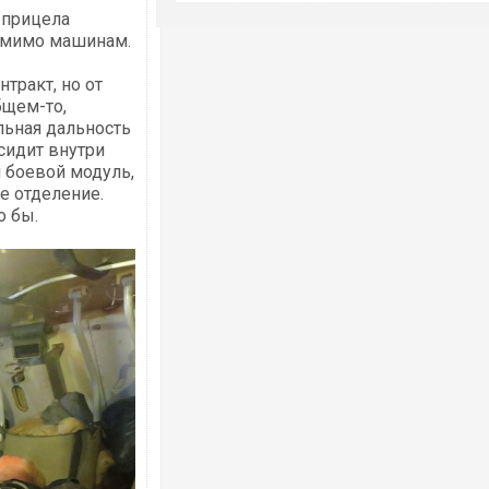
 прицела
м мимо машинам.
тракт, но от
бщем-то,
льная дальность
сидит внутри
 боевой модуль,
е отделение.
о бы.