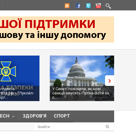
 один із
У Сенаті пояснили, як нові
Ураж
НПЗ рф ‒ "Лукойл-
санкції змусять Путіна сісти за
місц
г...
с...
рф, Р
TECH
ЗДОРОВ'Я
СПОРТ