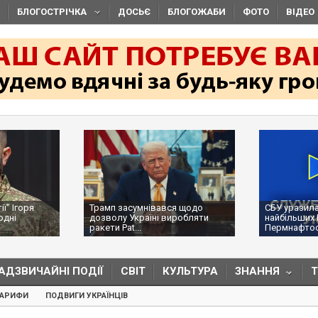
БЛОГОСТРІЧКА
ДОСЬЄ
БЛОГОЖАБИ
ФОТО
ВІДЕО
ї" Ігоря
Трамп засумнівався щодо
СБУ уразила
одні
дозволу Україні виробляти
найбільших 
ракети Pat...
Пермнафтоор
АДЗВИЧАЙНІ ПОДІЇ
СВІТ
КУЛЬТУРА
ЗНАННЯ
ТАРИФИ
ПОДВИГИ УКРАЇНЦІВ