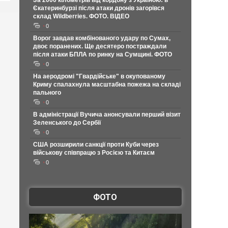
За 2000 кілометрів від кордону з Україною: в
Єкатеринбурзі після атаки дронів загорівся
склад Wildberries. ФОТО. ВІДЕО
0
Ворог завдав комбінованого удару по Сумах,
двоє поранених. Ще десятеро постраждали
після атаки БПЛА по ринку на Сумщині. ФОТО
0
На аеродромі "Гвардійське" в окупованому
Криму спалахнула масштабна пожежа на складі
пального
0
В адміністрації Вучича анонсували перший візит
Зеленського до Сербії
0
США розширили санкції проти Куби через
військову співпрацю з Росією та Китаєм
0
ФОТО