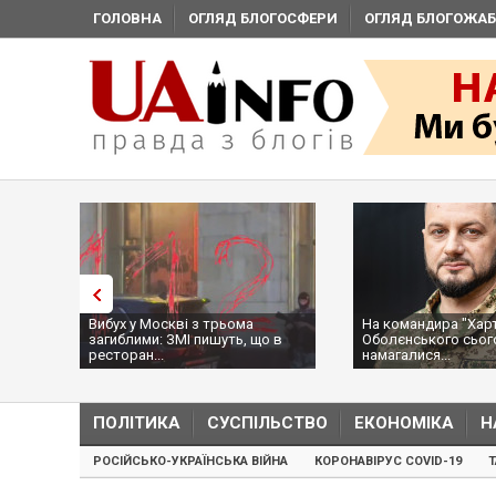
ГОЛОВНА
ОГЛЯД БЛОГОСФЕРИ
ОГЛЯД БЛОГОЖАБ
:
Вибух у Москві з трьома
На командира "Харті
ії,
загиблими: ЗМІ пишуть, що в
Оболєнського сьог
ресторан...
намагалися...
ПОЛІТИКА
СУСПІЛЬСТВО
ЕКОНОМІКА
Н
РОСІЙСЬКО-УКРАЇНСЬКА ВІЙНА
КОРОНАВІРУС COVID-19