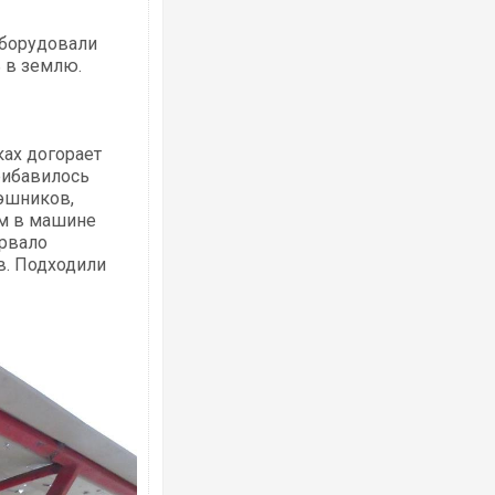
оборудовали
ь в землю.
ках догорает
прибавилось
вэшников,
ам в машине
орвало
в. Подходили