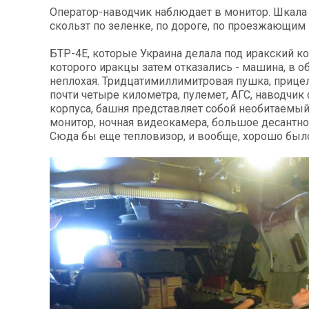
Оператор-наводчик наблюдает в монитор. Шкала
скользт по зеленке, по дороге, по проезжающи
БТР-4Е, которые Украина делала под иракский кон
которого иракцы затем отказались - машина, в о
неплохая. Тридцатимиллимитровая пушка, прице
почти четыре километра, пулемет, АГС, наводчик 
корпуса, башня представляет собой необитаемый
монитор, ночная видеокамера, большое десантно
Сюда бы еще тепловизор, и вообще, хорошо был