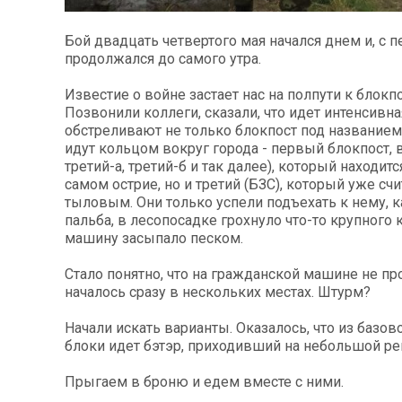
Бой двадцать четвертого мая начался днем и, с 
продолжался до самого утра.
Известие о войне застает нас на полпути к блокп
Позвонили коллеги, сказали, что идет интенсивна
обстреливают не только блокпост под названием 
идут кольцом вокруг города - первый блокпост, в
третий-а, третий-б и так далее), который находитс
самом острие, но и третий (БЗС), который уже счи
тыловым. Они только успели подъехать к нему, к
пальба, в лесопосадке грохнуло что-то крупного 
машину засыпало песком.
Стало понятно, что на гражданской машине не про
началось сразу в нескольких местах. Штурм?
Начали искать варианты. Оказалось, что из базово
блоки идет бэтэр, приходивший на небольшой р
Прыгаем в броню и едем вместе с ними.