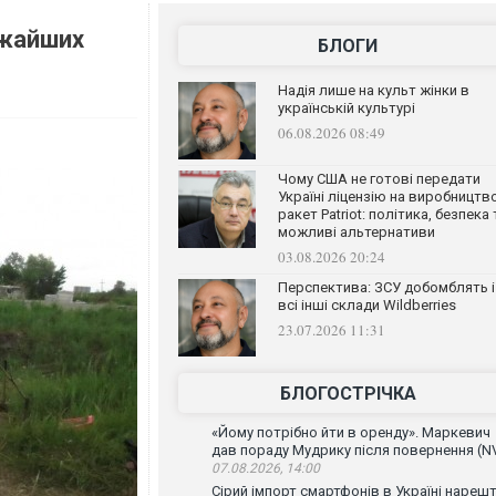
ижайших
БЛОГИ
Надія лише на культ жінки в
українській культурі
06.08.2026 08:49
Чому США не готові передати
Україні ліцензію на виробництв
ракет Patriot: політика, безпека 
можливі альтернативи
03.08.2026 20:24
Перспектива: ЗСУ добомблять і
всі інші склади Wildberries
23.07.2026 11:31
БЛОГОСТРІЧКА
«Йому потрібно йти в оренду». Маркевич
дав пораду Мудрику після повернення (N
07.08.2026, 14:00
Сірий імпорт смартфонів в Україні нарешт