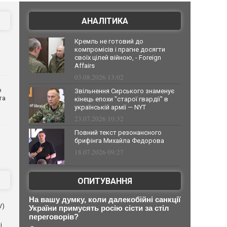
АНАЛІТИКА
Кремль не готовий до
компромісів і прагне досягти
своїх цілей війною, - Foreign
Affairs
03.08.2026 13:02
о
Звільнення Сирського знаменує
та
кінець епохи "старої гвардії" в
українській армії — NYT
23.07.2026 10:32
Повний текст резонансного
брифінга Михайла Федорова
18.07.2026 09:27
ОПИТУВАННЯ
На вашу думку, коли далекобійні санкції
V)
України примусять росію сісти за стіл
переговорів?
і