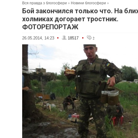
Вся правда з блогосфери
»
Новини блогосфери
»
Бой закончился только что. На бл
холмиках догорает тростник.
ФОТОРЕПОРТАЖ
•
•
26.05.2014, 14:23
18517
2