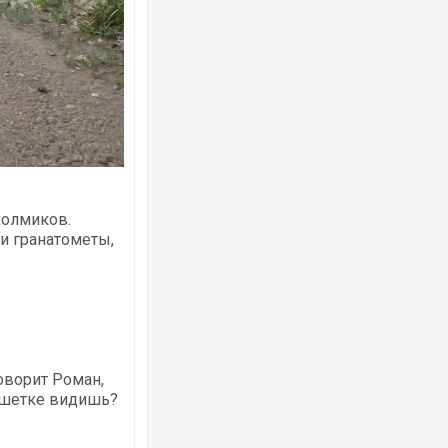
холмиков.
 и гранатометы,
оворит Роман,
решетке видишь?