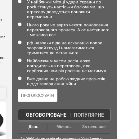
У найближчі місяці удари України по
росії стануть настільки болючими, що
агресору доведеться поновити
перемовини
ня
Цього року не варто чекати поновлення
переговорного процесу. А от наступного
- можливо все
них
рф навпаки піде на ескалацію попри
здоровий глузд і намагатиметься
триматися до останнього
млн
Найближчим часом росія може
а
погодитись на переговори, але
серйозних намірів росіяни не матимуть
Вже давно не роблю жодних прогнозів
щодо завершення війни
ОБГОВОРЮВАНЕ
|
ПОПУЛЯРНЕ
День
Місяць
За весь час