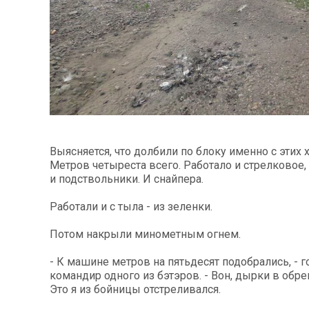
Выясняется, что долбили по блоку именно с этих 
Метров четыреста всего. Работало и стрелковое,
и подствольники. И снайпера.
Работали и с тыла - из зеленки.
Потом накрыли минометным огнем.
- К машине метров на пятьдесят подобрались, - г
командир одного из бэтэров. - Вон, дырки в об
Это я из бойницы отстреливался.