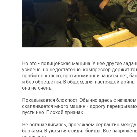
Сумах,
За 2000 кілометрів від кордону з Україною: в
"Мої іграшки"
ждали
Єкатеринбурзі після атаки дронів загорівся
суперкарів ва
. ФОТО
склад Wildberries. ФОТО. ВІДЕО
Но это - полицейская машина. У неё другие зада
усилено, но недостаточно, компрессор держит то
пробитое колесо, противоминной защиты нет, ба
и без обрешетки. В общем, для настоящей войны
она не очень.
Показывается блокпост. Обычно здесь с началом
скапливается много машин - дорогу перекрывают
пустынно. Плохой признак.
таку на
За 2000 кілометрів від кордону з Україною: в
В Таїланді фут
Не останавливаясь, проезжаем серпантин межд
диму.
Єкатеринбурзі після атаки дронів загорівся
блискавки під
блоками. В укрытиях сидят бойцы. Все напряжен
склад Wildberries. ФОТО. ВІДЕО
постраждали.
не слыхать.