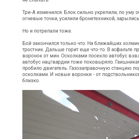
Три-А изменился. Блок сильно укрепили, по уму 
огневые точки, усилили бронетехникой, зарылис
Но и потрепали тоже.
Бой закончился только что. На ближайших холми
тростник. Дальше горит еще что-то. В асфальте 
воронок от мин. Осколками посекло автобус вэ
автобус нацгвардии тоже поковыряло. Гаишник
пробило двигатель. Газозаправочную станцию п
осколками. И новые воронки - от подствольнико
близко.