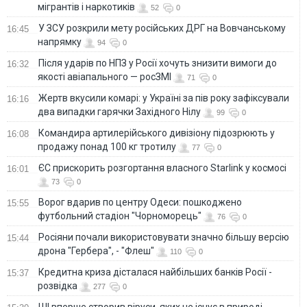
мігрантів і наркотиків
52
0
У ЗСУ розкрили мету російських ДРГ на Вовчанському
16:45
напрямку
94
0
Після ударів по НПЗ у Росії хочуть знизити вимоги до
16:32
якості авіапального — росЗМІ
71
0
Жертв вкусили комарі: у Україні за пів року зафіксували
16:16
два випадки гарячки Західного Нілу
99
0
Командира артилерійського дивізіону підозрюють у
16:08
продажу понад 100 кг тротилу
77
0
ЄС прискорить розгортання власного Starlink у космосі
16:01
73
0
Ворог вдарив по центру Одеси: пошкоджено
15:55
футбольний стадіон "Чорноморець"
76
0
Росіяни почали використовувати значно більшу версію
15:44
дрона "Гербера", - "Флеш"
110
0
Кредитна криза дісталася найбільших банків Росії -
15:37
розвідка
277
0
ШІ вперше створив віруси, яких не існує в природі