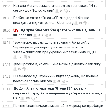
Наталія Могилевська стала другою тренеркою 14-го
19:33
сезону шоу "Голос країни"
14
0
Російська еліта боїться ФСБ, яка дедалі більше
19:00
виходить з-під контролю, - Bloomberg
94
0
Підбірка блогожаб та фотоприколів від UAINFO
18:30
за 7 серпня
2614
0
"Вони воюють, самі хочуть воювати, бо дурні": у
18:01
Чернівцях водія маршрутки звільнили після
зневажливих слів про українських захисників. ВІДЕО
159
0
Флеш розповів, чому РЕБ не може відхиляти балістику
17:44
96
0
ЄС вимагає від Туреччини підтверджень, що вона не
17:31
постачає російський газ
62
0
До Дня Ялти: оператори "Group 13" провели
17:14
морський парад біля південного узбережжя Криму, -
ГУР
345
0
Поліція Іспанії викрила масштабну мережу контрабанди
17:00