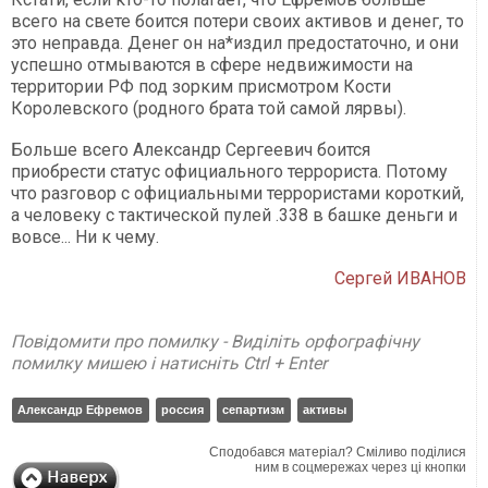
всего на свете боится потери своих активов и денег, то
это неправда. Денег он на*издил предостаточно, и они
успешно отмываются в сфере недвижимости на
территории РФ под зорким присмотром Кости
Королевского (родного брата той самой лярвы).
Больше всего Александр Сергеевич боится
приобрести статус официального террориста. Потому
что разговор с официальными террористами короткий,
а человеку с тактической пулей .338 в башке деньги и
вовсе... Ни к чему.
Сергей ИВАНОВ
Повідомити про помилку - Виділіть орфографічну
помилку мишею і натисніть Ctrl + Enter
Александр Ефремов
россия
сепартизм
активы
Сподобався матеріал? Сміливо поділися
ним в соцмережах через ці кнопки