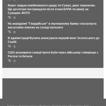
Ворог завдав комбінованого удару по Сумах, двоє поранених.
Ще десятеро постраждали після атаки БПЛА по ринку на
Сумщині. ФОТО
0
На аеродромі "Гвардійське" в окупованому Криму спалахнула
масштабна пожежа на складі пального
0
В адміністрації Вучича анонсували перший візит Зеленського до
Сербії
0
США розширили санкції проти Куби через військову співпрацю з
Росією та Китаєм
0