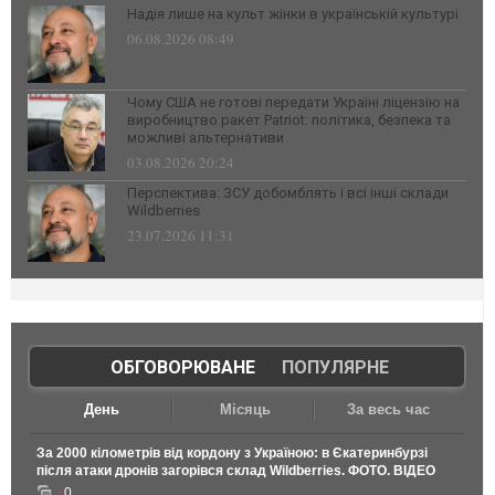
Надія лише на культ жінки в українській культурі
06.08.2026 08:49
Чому США не готові передати Україні ліцензію на
виробництво ракет Patriot: політика, безпека та
можливі альтернативи
03.08.2026 20:24
Перспектива: ЗСУ добомблять і всі інші склади
Wildberries
23.07.2026 11:31
ОБГОВОРЮВАНЕ
|
ПОПУЛЯРНЕ
День
Місяць
За весь час
За 2000 кілометрів від кордону з Україною: в Єкатеринбурзі
після атаки дронів загорівся склад Wildberries. ФОТО. ВІДЕО
0