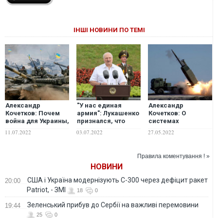
ІНШІ НОВИНИ ПО ТЕМІ
Александр
"У нас единая
Александр
Кочетков: Почем
армия": Лукашенко
Кочетков: О
война для Украины,
признался, что
системах
РФ и НАТО
Беларусь
залпового огня
11.07.2022
03.07.2022
27.05.2022
поддерживает
большой
Россию в войне
дальности,
которые "нам не
Правила коментування ! »
дают"
НОВИНИ
США і Україна модернізують С-300 через дефіцит ракет
20:00
Patriot, - ЗМІ
18
0
Зеленський прибув до Сербії на важливі перемовини
19:44
25
0