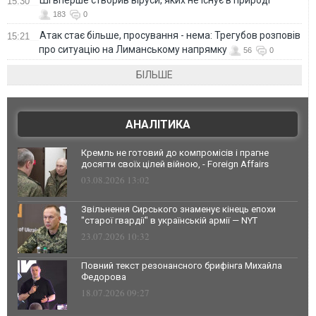
15:30
183
0
Атак стає більше, просування - нема: Трегубов розповів
15:21
про ситуацію на Лиманському напрямку
56
0
БІЛЬШЕ
АНАЛІТИКА
Кремль не готовий до компромісів і прагне
досягти своїх цілей війною, - Foreign Affairs
03.08.2026 13:02
Звільнення Сирського знаменує кінець епохи
"старої гвардії" в українській армії — NYT
23.07.2026 10:32
Повний текст резонансного брифінга Михайла
Федорова
18.07.2026 09:27