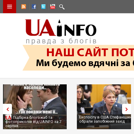
Експослу в США Стефанішині
Підбірка блогожаб та
обрали запобіжний захід
фотоприколів від UAINFO за 7
серпня