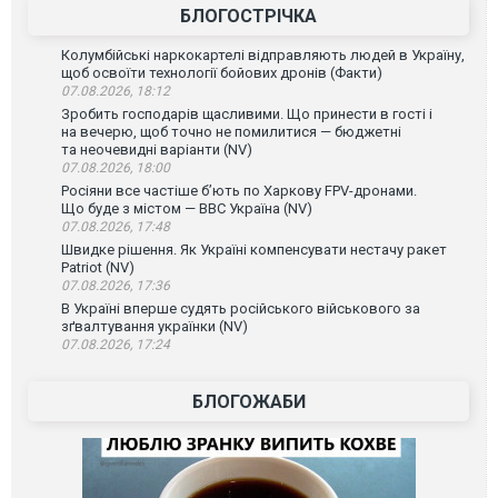
БЛОГОСТРІЧКА
Колумбійські наркокартелі відправляють людей в Україну,
щоб освоїти технології бойових дронів (Факти)
07.08.2026, 18:12
Зробить господарів щасливими. Що принести в гості і
на вечерю, щоб точно не помилитися — бюджетні
та неочевидні варіанти (NV)
07.08.2026, 18:00
Росіяни все частіше бʼють по Харкову FPV-дронами.
Що буде з містом — ВВС Україна (NV)
07.08.2026, 17:48
Швидке рішення. Як Україні компенсувати нестачу ракет
Patriot (NV)
07.08.2026, 17:36
В Україні вперше судять російського військового за
зґвалтування українки (NV)
07.08.2026, 17:24
БЛОГОЖАБИ