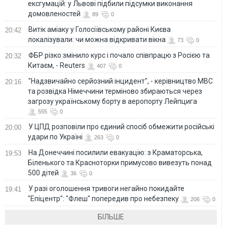
ексгумацій: у Львові підбили підсумки виконання
домовленостей
89
0
Витік аміаку у Голосіївському районі Києва
20:42
локалізували: чи можна відкривати вікна
73
0
ФБР різко змінило курс і почало співпрацю з Росією та
20:32
Китаєм, - Reuters
407
0
"Надзвичайно серйозний інцидент", - керівництво МВС
20:16
та розвідка Німеччини терміново збираються через
загрозу українському борту в аеропорту Лейпцига
555
0
У ЦПД розповіли про єдиний спосіб обмежити російські
20:00
удари по Україні
263
0
На Донеччині посилили евакуацію: з Краматорська,
19:53
Біленького та Красноторки примусово вивезуть понад
500 дітей
36
0
У разі оголошення тривоги негайно покидайте
19:41
"Епіцентр": "Флеш" попередив про небезпеку
206
0
БІЛЬШЕ