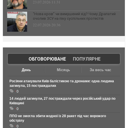
23.07.2026 11:31
“Нова кров” чи вимушений хід? Чому Драпатий
очолив ЗСУ на піку суспільних протестів
22.07.2026 20:36
ОБГОВОРЮВАНЕ
|
ПОПУЛЯРНЕ
День
Місяць
За весь час
Росіяни атакували Київ балістикою та дронами: одна людина
загинула, 15 постраждалих
0
14 людей загинули, 27 постраждали через російський удар по
Київщині
0
ППО не змогла збити жодної із 28 ракет під час ворожого
обстрілу
0