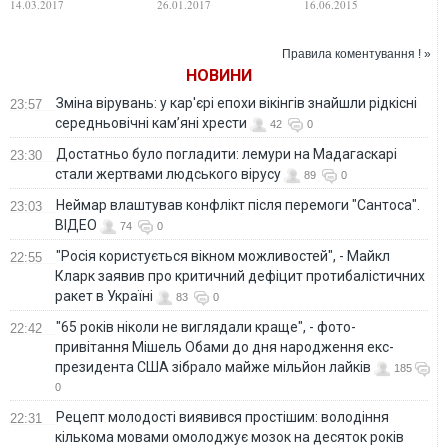
14.03.2017
26.01.2017
16.06.2015
агрессоров – СМИ
батальона "Киев-2".
СКРИНШОТ
Правила коментування ! »
НОВИНИ
Зміна вірувань: у кар'єрі епохи вікінгів знайшли рідкісні
23:57
середньовічні кам’яні хрести
42
0
Достатньо було погладити: лемури на Мадагаскарі
23:30
стали жертвами людського вірусу
89
0
Неймар влаштував конфлікт після перемоги "Сантоса".
23:03
ВІДЕО
74
0
"Росія користується вікном можливостей", - Майкл
22:55
Кларк заявив про критичний дефіцит протибалістичних
ракет в Україні
83
0
"65 років ніколи не виглядали краще", - фото-
22:42
привітання Мішель Обами до дня народження екс-
президента США зібрало майже мільйон лайків
185
0
Рецепт молодості виявився простішим: володіння
22:31
кількома мовами омолоджує мозок на десяток років