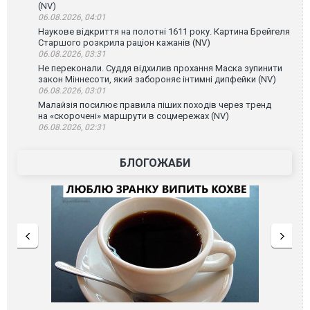
(NV)
06.08.2026, 04:01
Наукове відкриття на полотні 1611 року. Картина Брейгеля
Старшого розкрила раціон кажанів (NV)
06.08.2026, 03:31
Не переконали. Суддя відхилив прохання Маска зупинити
закон Міннесоти, який забороняє інтимні дипфейки (NV)
06.08.2026, 03:01
Малайзія посилює правила піших походів через тренд
на «скорочені» маршрути в соцмережах (NV)
06.08.2026, 02:31
БЛОГОЖАБИ