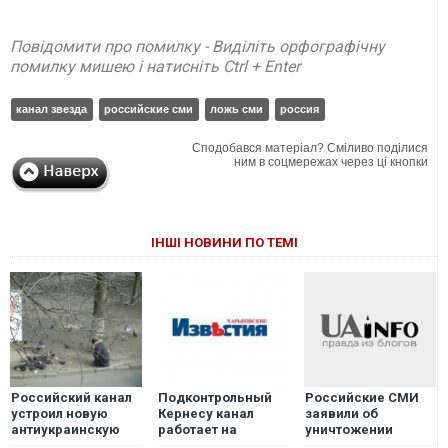
Повідомити про помилку - Виділіть орфографічну
помилку мишею і натисніть Ctrl + Enter
канал звезда
российские сми
ложь сми
россия
Сподобався матеріал? Сміливо поділися
ним в соцмережах через ці кнопки
ІНШІ НОВИНИ ПО ТЕМІ
Российский канал
Подконтрольный
Российские СМИ
устроил новую
Кернесу канал
заявили об
антиукраинскую
работает на
уничтожении
провокацию. ФОТО
российских
несуществующего