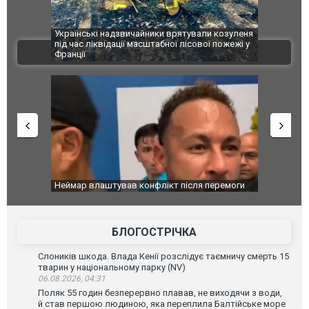
вали козуленя
СБУ за сприяння Нацполіції та правоохоронців
Росіяни
сової пожежі у
Болгарії затримала міжнародного наркобарона.
одна лю
ВІДЕО
ФОТО
сля перемоги
Мудрик провів перший матч за "Челсі" після
Україн
допінгової дискваліфікації. ВІДЕО
під час
Франції
БЛОГОСТРІЧКА
Слоників шкода. Влада Кенії розслідує таємничу смерть 15
тварин у національному парку (NV)
06.08.2026, 04:31
Поляк 55 годин безперервно плавав, не виходячи з води,
й став першою людиною, яка переплила Балтійське море