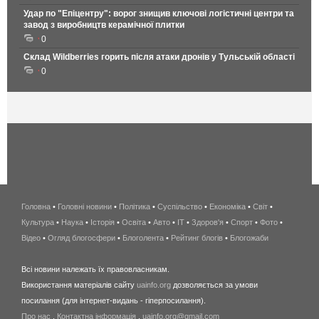
Удар по "Епіцентру": ворог знищив ключові логістичні центри та
завод з виробництв керамічної плитки
0
Склад Wildberries горить після атаки дронів у Тульській області
0
Головна
•
Головні новини
•
Політика
•
Суспільство
•
Економіка
беспроводной
•
Світ
•
Культура
•
Наука
•
Історія
•
Освіта
•
Авто
•
IT
•
Здоров'я
интернет
•
Спорт
•
Фото
•
Відео
•
Огляд блогосфери
•
Блоголента
•
Рейтинг блогів
киев
•
Блогожаби
и
Всі новини належать їх правовласникам.
область
Використання матеріалів сайту
uainfo.org
дозволяється за умови
wimax
посилання (для інтернет-видань - гіперпосилання).
интернет
Про нас
.
Контактна інформація
.
uainfo.org@gmail.com
в