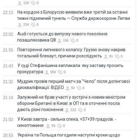
129
0
На кордоні з Білоруссю виявили вже третій за останні
22:13
тижні підземний тунель — Служба держохорони Литви
234
0
Audi готується до випуску нового покоління
22:02
позашляховика Q8
156
0
Повторення липневого колапсу: Грузію знову накрив
21:55
тотальний блекаут, причини розслідують
81
0
У суді Стефанішина заплакала: яку заставу просить
21:43
прокуратура
959
0
Мудрик провів перший матч за "Челсі" після допінгової
21:32
дискваліфікації. ВІДЕО
92
0
Залужний не брав участі у зустрічі з новим міністром
21:14
оборони Британії в Києві: в ОП та в оточенні посла
дають різні пояснення
223
0
У Києві завтра - сильна спека, +37+39 градусів. -
21:02
синоптикиня
59
0
Україна та Польща погодили наступні кроки щодо
20:53