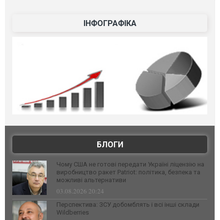
ІНФОГРАФІКА
БЛОГИ
Чому США не готові передати Україні ліцензію на
виробництво ракет Patriot: політика, безпека та
можливі альтернативи
03.08.2026 20:24
Перспектива: ЗСУ добомблять і всі інші склади
Wildberries