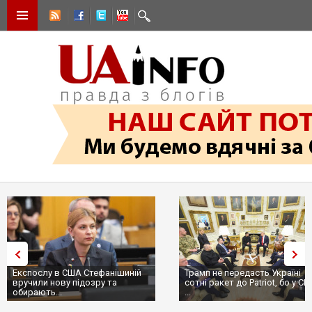
Експослу в США Стефанішиній
Трамп не передасть Україні
вручили нову підозру та
сотні ракет до Patriot, бо у С
обирають...
...