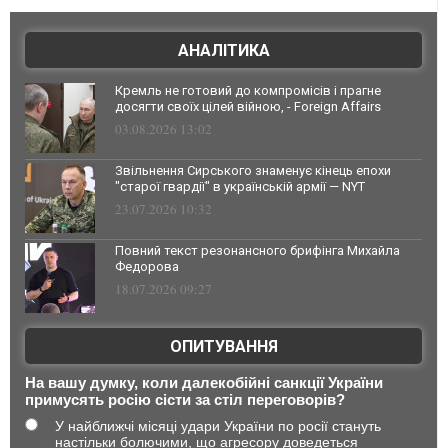
АНАЛІТИКА
Кремль не готовий до компромісів і прагне
досягти своїх цілей війною, - Foreign Affairs
03.08.2026 13:02
Звільнення Сирського знаменує кінець епохи
"старої гвардії" в українській армії — NYT
23.07.2026 10:32
Повний текст резонансного брифінга Михайла
Федорова
18.07.2026 09:27
ОПИТУВАННЯ
На вашу думку, коли далекобійні санкції України
примусять росію сісти за стіл переговорів?
У найближчі місяці удари України по росії стануть
настільки болючими, що агресору доведеться