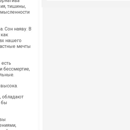
тернатива
ия, тишины,
смысленности
. Сон наяву. В
 как
нах нашего
ластные мечты
 есть
и бессмертие,
льные.
 высока.
, обладают
 бы
 вы
ениями,