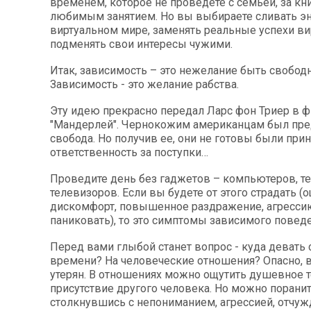
временем, которое не проведете с семьей, за кн
любимым занятием. Но вы выбираете сливать э
виртуальном мире, заменять реальные успехи в
подменять свои интересы чужими.
Итак, зависимость – это нежелание быть свобод
Зависимость - это желание рабства.
Эту идею прекрасно передал Ларс фон Триер в 
"Мандерлей". Чернокожим американцам был пре
свобода. Но получив ее, они не готовы были прин
ответственность за поступки…
Проведите день без гаджетов – компьютеров, т
телевизоров. Если вы будете от этого страдать (
дискомфорт, повышенное раздражение, агрессию
паниковать), то это симптомы зависимого поведе
Перед вами глыбой станет вопрос - куда девать 
времени? На человеческие отношения? Опасно, 
утерян. В отношениях можно ощутить душевное т
присутствие другого человека. Но можно поранит
столкнувшись с непониманием, агрессией, отчуж