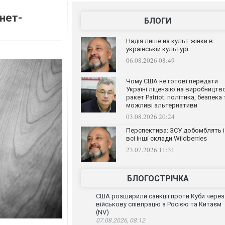
нет-
БЛОГИ
Надія лише на культ жінки в
українській культурі
06.08.2026 08:49
Чому США не готові передати
Україні ліцензію на виробництв
ракет Patriot: політика, безпека 
можливі альтернативи
03.08.2026 20:24
Перспектива: ЗСУ добомблять і
всі інші склади Wildberries
23.07.2026 11:31
БЛОГОСТРІЧКА
США розширили санкції проти Куби через
військову співпрацю з Росією та Китаєм
(NV)
07.08.2026, 08:12