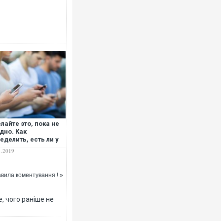
лайте это, пока не
дно. Как
еделить, есть ли у
 интернет-
1.2019
исимость
вила коментування ! »
, чого раніше не