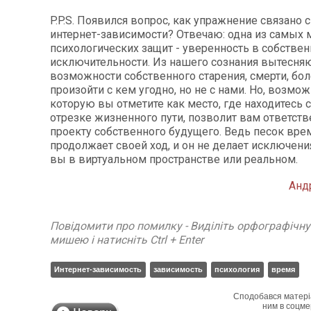
P.P.S. Появился вопрос, как упражнение связано 
интернет-зависимости? Отвечаю: одна из самых
психологических защит - уверенность в собстве
исключительности. Из нашего сознания вытесняю
возможности собственного старения, смерти, бол
произойти с кем угодно, но не с нами. Но, возможн
которую вы отметите как место, где находитесь с
отрезке жизненного пути, позволит вам ответств
проекту собственного будущего. Ведь песок вре
продолжает своей ход, и он не делает исключени
вы в виртуальном пространстве или реальном.
Анд
Повідомити про помилку - Виділіть орфографічн
мишею і натисніть Ctrl + Enter
Интернет-зависимость
зависимость
психология
время
Сподобався матері
ним в соцме