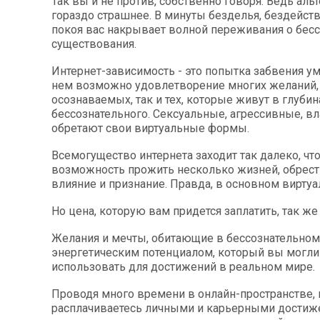
Так вы и не против, собственно говоря. Ведь аль
гораздо страшнее. В минуты безделья, бездейств
покоя вас накрывает волной переживания о бес
существования.
Интернет-зависимость - это попытка забвения ума
нем возможно удовлетворение многих желаний,
осознаваемых, так и тех, которые живут в глуби
бессознательного. Сексуальные, агрессивные, в
обретают свои виртуальные формы.
Всемогущество интернета заходит так далеко, что
возможность прожить несколько жизней, обрест
влияние и признание. Правда, в основном виртуа
Но цена, которую вам придется заплатить, так же
Желания и мечты, обитающие в бессознательном
энергетическим потенциалом, который вы могли
использовать для достижений в реальном мире.
Проводя много времени в онлайн-пространстве,
расплачиваетесь личными и карьерными достиж