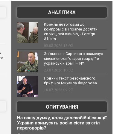
АНАЛІТИКА
Кремль не готовий до
компромісів і прагне досягти
своїх цілей війною, - Foreign
Affairs
03.08.2026 13:02
о
Звільнення Сирського знаменує
та
кінець епохи "старої гвардії" в
українській армії — NYT
23.07.2026 10:32
Повний текст резонансного
брифінга Михайла Федорова
18.07.2026 09:27
ОПИТУВАННЯ
На вашу думку, коли далекобійні санкції
України примусять росію сісти за стіл
переговорів?