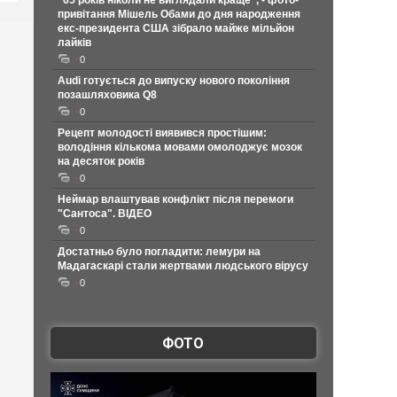
"65 років ніколи не виглядали краще", - фото-
привітання Мішель Обами до дня народження
екс-президента США зібрало майже мільйон
лайків
0
Audi готується до випуску нового покоління
позашляховика Q8
0
Рецепт молодості виявився простішим:
володіння кількома мовами омолоджує мозок
на десяток років
0
Неймар влаштував конфлікт після перемоги
"Сантоса". ВІДЕО
0
Достатньо було погладити: лемури на
Мадагаскарі стали жертвами людського вірусу
0
ФОТО