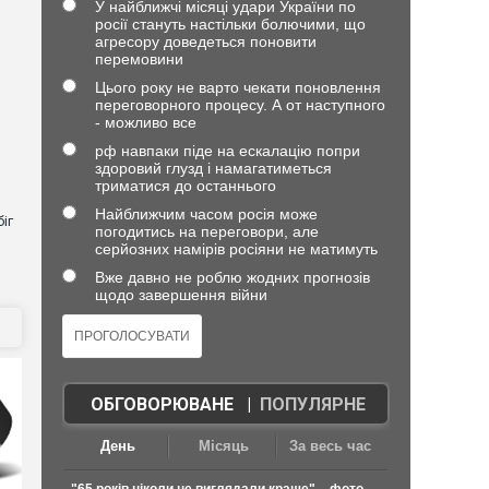
У найближчі місяці удари України по
росії стануть настільки болючими, що
агресору доведеться поновити
перемовини
Цього року не варто чекати поновлення
переговорного процесу. А от наступного
- можливо все
рф навпаки піде на ескалацію попри
здоровий глузд і намагатиметься
триматися до останнього
Найближчим часом росія може
іг
погодитись на переговори, але
серйозних намірів росіяни не матимуть
Вже давно не роблю жодних прогнозів
щодо завершення війни
ОБГОВОРЮВАНЕ
|
ПОПУЛЯРНЕ
День
Місяць
За весь час