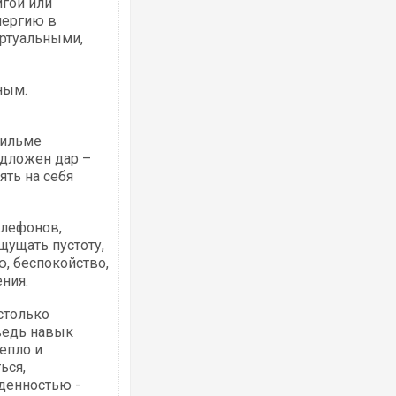
игой или
нергию в
иртуальными,
ным.
Росія атакувала Суми КАБами: пошко
торговельний центр, будинки, є постр
фильме
ФОТО
дложен дар –
ять на себя
елефонов,
ощущать пустоту,
, беспокойство,
ния.
столько
ведь навык
епло и
Топпосадовцю Повітряних Сил вручил
підозру
ься,
денностью -