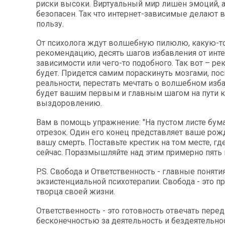
риски высоки. Виртуальный мир лишен эмоций, 
безопасен. Так что интернет-зависимые делают 
пользу.
От психолога ждут волшебную пилюлю, какую-т
рекомендацию, десять шагов избавления от инте
зависимости или чего-то подобного. Так вот – р
будет. Придется самим пораскинуть мозгами, пос
реальности, перестать мечтать о волшебном изба
будет вашим первым и главным шагом на пути к
выздоровлению.
Вам в помощь упражнение: "На пустом листе бума
отрезок. Один его конец представляет ваше рож
вашу смерть. Поставьте крестик на том месте, гд
сейчас. Поразмышляйте над этим примерно пять 
P.S. Свобода и Ответственность - главные поняти
экзистенциальной психотерапии. Свобода - это п
творца своей жизни.
Ответственность - это готовность отвечать перед
бесконечностью за деятельность и бездеятельнос