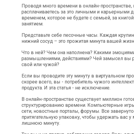
Проводя много времени в онлайн-пространстве,
расплачиваетесь за это личными и карьерными 
временем, которое не будете с семьей, за книг
занятием.
Представьте себе песочные часы. Каждая крупин
нижний сосуд – это прожитая минута вашей жизн
Что в ней? Чем она наполнена? Какими эмоциями
размышлениями, действиями? Чей замысел вы р
свой или чужой?
Если вы проводите эту минуту в виртуальном про
скорее всего, вы - потребитель чужого интеллек
продукта. И эта статья - не исключение.
В онлайн-пространстве существует миллион гот
структурированию времени. Компьютерные игр
сети, новостные порталы, форумы. Все завернут
притягательную упаковку, чтобы удержать вас у
лишнюю минуту.