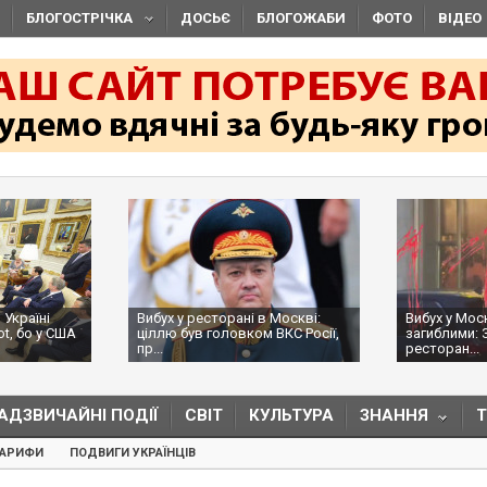
БЛОГОСТРІЧКА
ДОСЬЄ
БЛОГОЖАБИ
ФОТО
ВІДЕО
 Україні
Вибух у ресторані в Москві:
Вибух у Мос
ot, бо у США
ціллю був головком ВКС Росії,
загиблими: 
пр...
ресторан...
АДЗВИЧАЙНІ ПОДІЇ
СВІТ
КУЛЬТУРА
ЗНАННЯ
ТАРИФИ
ПОДВИГИ УКРАЇНЦІВ