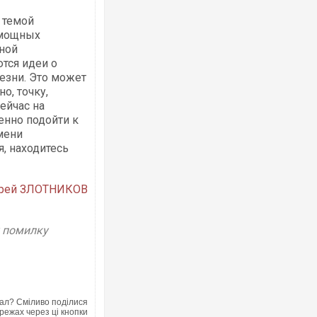
с темой
 мощных
нной
тся идеи о
езни. Это может
о, точку,
ейчас на
енно подойти к
мени
я, находитесь
рей ЗЛОТНИКОВ
у помилку
ал? Сміливо поділися
режах через ці кнопки