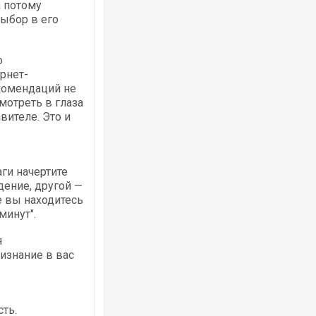
а потому
выбор в его
о
рнет-
екомендаций не
мотреть в глаза
вителе. Это и
ги начертите
дение, другой —
е вы находитесь
минут".
я
ризнание в вас
ть.