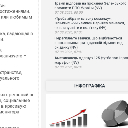
Трамп відповів на прохання Зеленського
 вы
посилити ППО України (NV)
достижениями,
07.08.2026, 08:00
ой или любимым
«Треба зібрати класну команду».
Олімпійський чемпіон Верняєв зізнався,
чи планує піти в політику (NV)
07.08.2026, 07:31
ка, падающая в
Перегляньте звички. Що відбувається
и.
з організмом при щоденній відмові від
сніданку (NV)
,
07.08.2026, 07:01
еализуете –
Американець одягнув 125 футболок і проб
марафон (NV)
07.08.2026, 06:31
странстве,
туального
ІНФОГРАФІКА
овых решений по
ы, социальные
о в красивую
 монитора