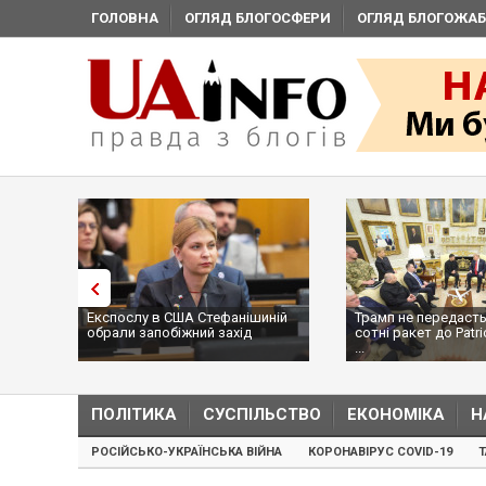
ГОЛОВНА
ОГЛЯД БЛОГОСФЕРИ
ОГЛЯД БЛОГОЖАБ
Експослу в США Стефанішиній
Трамп не передасть
обрали запобіжний захід
сотні ракет до Patri
...
ПОЛІТИКА
СУСПІЛЬСТВО
ЕКОНОМІКА
Н
РОСІЙСЬКО-УКРАЇНСЬКА ВІЙНА
КОРОНАВІРУС COVID-19