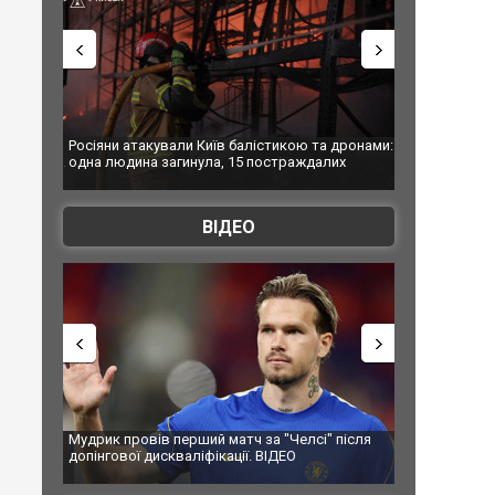
атакували Київ балістикою та дронами:
У Краматорську вже 24 постражд
ина загинула, 15 постраждалих
показала наслідки авіаудару РФ.
ВІДЕО
ровів перший матч за "Челсі" після
Українські надзвичайники вряту
ої дискваліфікації. ВІДЕО
під час ліквідації масштабної лі
Франції