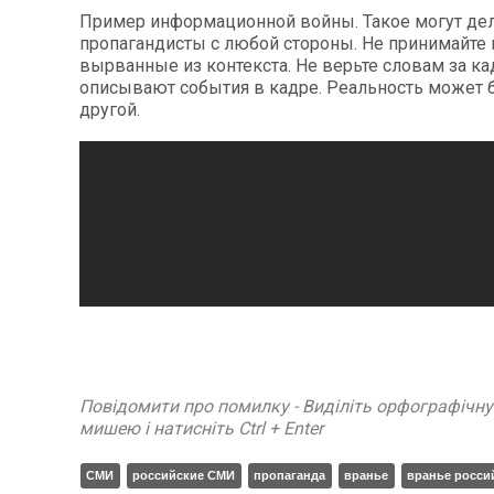
Пример информационной войны. Такое могут де
пропагандисты с любой стороны. Не принимайте 
вырванные из контекста. Не верьте словам за к
описывают события в кадре. Реальность может 
другой.
Повідомити про помилку - Виділіть орфографічн
мишею і натисніть Ctrl + Enter
СМИ
российские СМИ
пропаганда
вранье
вранье росси