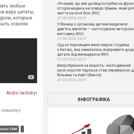
«Розумів, що мій досвід потрібен на фронт
лать любые
історія медика на псевдо Шаман, який ря
на веру цитаты,
життя на полі бою (NV)
адром, которые
07.08.2026, 04:31
быть совсем
У Вінниці з організму дитини видалили
дев’ять магнітів — застосували авторськ
методику (NV)
07.08.2026, 04:01
Суд на Харківщині виніс вирок студенці
з Китаю, яка намагалась відправити дод
деталь від винищувача (NV)
07.08.2026, 03:31
Випробування на міцність: несподіваний
крок короля Чарльза став перевіркою д
Вільяма та Кейт (Факти)
07.08.2026, 03:01
Andrii Ianitskyi
ІНФОГРАФІКА
у помилку
йских СМИ