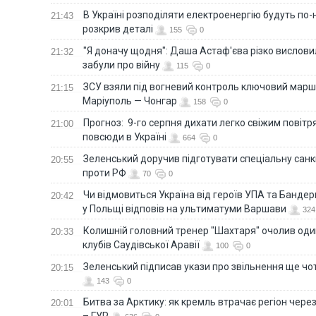
В Україні розподіляти електроенергію будуть по
21:43
розкрив деталі
155
0
"Я доначу щодня": Даша Астаф'єва різко висловила
21:32
забули про війну
115
0
ЗСУ взяли під вогневий контроль ключовий марш
21:15
Маріуполь — Чонгар
158
0
Прогноз: 9-го серпня дихати легко свіжим повіт
21:00
повсюди в Україні
664
0
Зеленський доручив підготувати спеціальну санк
20:55
проти РФ
70
0
Чи відмовиться Україна від героїв УПА та Бандер
20:42
у Польщі відповів на ультиматуми Варшави
324
Колишній головний тренер "Шахтаря" очолив оди
20:33
клубів Саудівської Аравії
100
0
Зеленський підписав укази про звільнення ще чо
20:15
143
0
Битва за Арктику: як кремль втрачає регіон через 
20:01
– ГУР