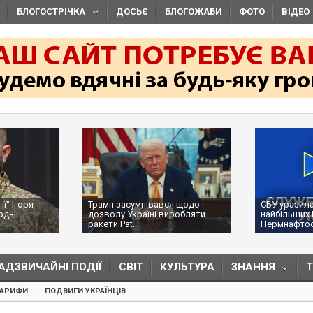
БЛОГОСТРІЧКА
ДОСЬЄ
БЛОГОЖАБИ
ФОТО
ВІДЕО
ї" Ігоря
Трамп засумнівався щодо
СБУ уразила
одні
дозволу Україні виробляти
найбільших 
ракети Pat...
Пермнафтоор
АДЗВИЧАЙНІ ПОДІЇ
СВІТ
КУЛЬТУРА
ЗНАННЯ
ТАРИФИ
ПОДВИГИ УКРАЇНЦІВ