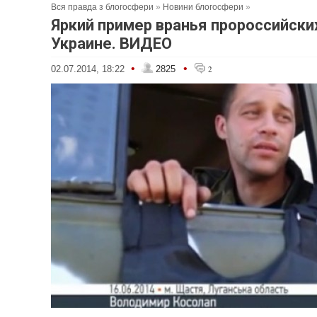
Вся правда з блогосфери
»
Новини блогосфери
»
Яркий пример вранья пророссийски
Украине. ВИДЕО
•
•
02.07.2014, 18:22
2825
2