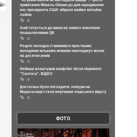
"65 років ніколи не виглядали краще", - фото-
привітання Мішель Обами до дня народження
екс-президента США зібрало майже мільйон
лайків
0
Audi готується до випуску нового покоління
позашляховика Q8
0
Рецепт молодості виявився простішим:
володіння кількома мовами омолоджує мозок
на десяток років
0
Неймар влаштував конфлікт після перемоги
"Сантоса". ВІДЕО
0
Достатньо було погладити: лемури на
Мадагаскарі стали жертвами людського вірусу
0
ФОТО