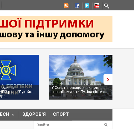
 один із
У Сенаті пояснили, як нові
Ураж
НПЗ рф ‒ "Лукойл-
санкції змусять Путіна сісти за
місц
г...
с...
рф, Р
TECH
ЗДОРОВ'Я
СПОРТ