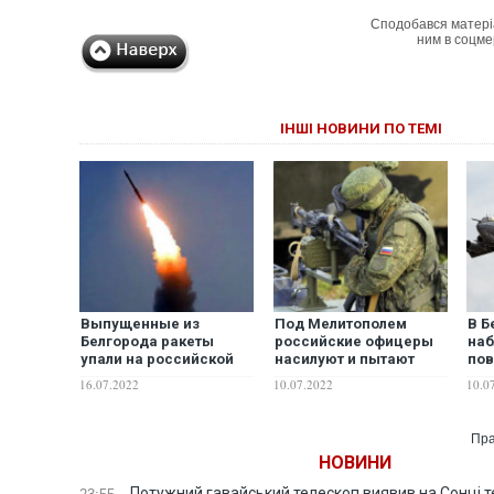
Сподобався матері
ним в соцме
ІНШІ НОВИНИ ПО ТЕМІ
Выпущенные из
Под Мелитополем
В Б
Белгорода ракеты
российские офицеры
на
упали на российской
насилуют и пытают
по
территории, – СМИ
своих солдат, а затем
акт
16.07.2022
10.07.2022
10.0
сжигают их трупы, –
сам
СМИ
Пра
НОВИНИ
Потужний гавайський телескоп виявив на Сонці те