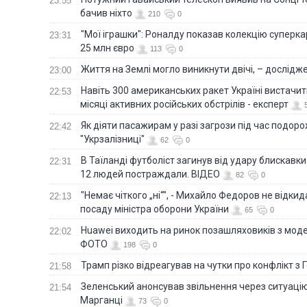
23:55
бачив ніхто
210
0
"Мої іграшки": Роналду показав колекцію суперка
23:31
25 млн євро
113
0
Життя на Землі могло виникнути двічі, – дослідж
23:00
Навіть 300 американських ракет Україні вистачит
кувала Суми КАБами: пошкоджено
Українські надзвичайники врятув
22:53
ний центр, будинки, є постраждалі.
під час ліквідації масштабної лісо
місяці активних російських обстрілів - експерт
Франції
Як діяти пасажирам у разі загрози під час подорож
22:42
"Укрзалізниці"
62
0
В Таїланді футболіст загинув від удару блискавки
22:31
12 людей постраждали. ВІДЕО
82
0
"Немає чіткого „ні“", - Михайло Федоров не відки
22:13
посаду міністра оборони України
65
0
Huawei виходить на ринок позашляховиків з моде
22:02
ФОТО
198
0
Трамп різко відреагував на чутки про конфлікт з 
21:58
овцю Повітряних Сил вручили нову
Сили оборони уразили Ярославс
губернатор регіону заявив про 
Зеленський анонсував звільнення через ситуацію
21:54
атаку. ВІДЕО
Марганці
73
0