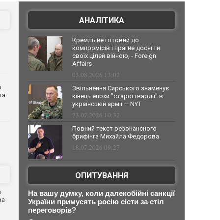
АНАЛІТИКА
Кремль не готовий до
компромісів і прагне досягти
своїх цілей війною, - Foreign
Affairs
03.08.2026 13:02
о
Звільнення Сирського знаменує
та
кінець епохи "старої гвардії" в
українській армії — NYT
23.07.2026 10:32
Повний текст резонансного
брифінга Михайла Федорова
18.07.2026 09:27
ОПИТУВАННЯ
n
На вашу думку, коли далекобійні санкції
ва
України примусять росію сісти за стіл
переговорів?