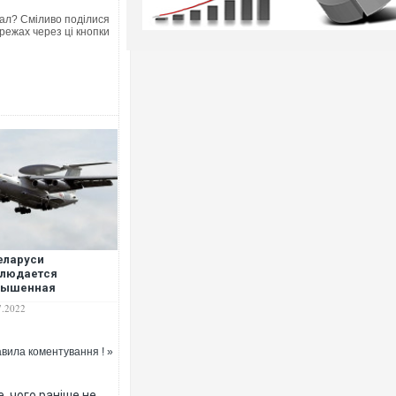
ал? Сміливо поділися
режах через ці кнопки
еларуси
блюдается
вышенная
ивность российских
7.2022
олетов, – СМИ
вила коментування ! »
, чого раніше не