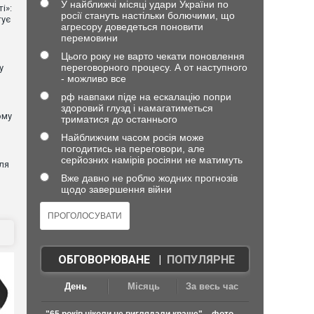
У найближчі місяці удари України по
і»:
росії стануть настільки болючими, що
тує
агресору доведеться поновити
перемовини
Цього року не варто чекати поновлення
переговорного процесу. А от наступного
у
- можливо все
рф навпаки піде на ескалацію попри
здоровий глузд і намагатиметься
ому
триматися до останнього
Найближчим часом росія може
погодитись на переговори, але
серйозних намірів росіяни не матимуть
ля
Вже давно не роблю жодних прогнозів
щодо завершення війни
ОБГОВОРЮВАНЕ
|
ПОПУЛЯРНЕ
День
Місяць
За весь час