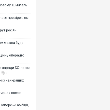
-новому: Шмигаль
ся про зірок, які
рут росіян
рям можна буде
ційну операцію
и заради ЄС: посол
0
н із найкращих
тирьох послів
імперські амбіції,