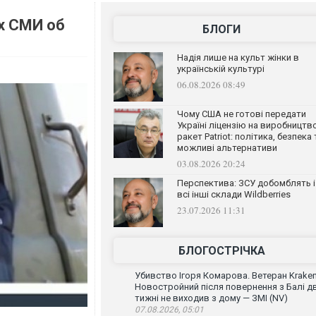
х СМИ об
БЛОГИ
Надія лише на культ жінки в
українській культурі
06.08.2026 08:49
Чому США не готові передати
Україні ліцензію на виробництв
ракет Patriot: політика, безпека 
можливі альтернативи
03.08.2026 20:24
Перспектива: ЗСУ добомблять і
всі інші склади Wildberries
23.07.2026 11:31
БЛОГОСТРІЧКА
Убивство Ігоря Комарова. Ветеран Krake
Новостройний після повернення з Балі д
тижні не виходив з дому — ЗМІ (NV)
07.08.2026, 05:01