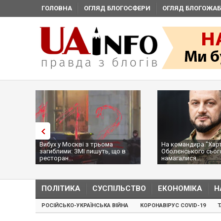
ГОЛОВНА
ОГЛЯД БЛОГОСФЕРИ
ОГЛЯД БЛОГОЖАБ
:
Вибух у Москві з трьома
На командира "Харті
ії,
загиблими: ЗМІ пишуть, що в
Оболєнського сьог
ресторан...
намагалися...
ПОЛІТИКА
СУСПІЛЬСТВО
ЕКОНОМІКА
Н
РОСІЙСЬКО-УКРАЇНСЬКА ВІЙНА
КОРОНАВІРУС COVID-19