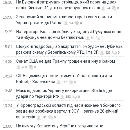
На Буковині затримали стрільця, який поранив двох
16:16
поліцейських і 11 днів переховувався в селі
74
0
Зеленський оцінив можливості країн світу надати
15:50
Україні ракети до Patriot
94
0
На території Болгарії поблизу кордону з Румунією впав
15:25
та вибухнув невідомий безпілотник
59
0
Шокуючі подробиці із Закарпаття: омбудсмен Лубінець
15:01
розкрив схему у Берегівському РТЦК та СП
323
0
Сенат США не дав Трампу грошей на війну з Іраном
14:38
200
0
США щомісяця постачатимуть Україні ракети для
14:14
Patriot, - Зеленський
177
0
Маск відмовляє Україні у використанні Starlink для
13:48
ударів по території РФ
153
0
У Кіровоградській області під час виконання бойового
13:24
завдання розбився вертоліт ЗСУ — загинув 28-річний
авіатехнік
311
0
На вимогу Казахстану Україна погодилася не
13:00