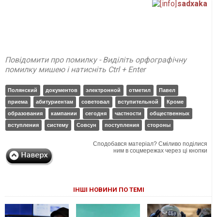
sadxaka
Повідомити про помилку - Виділіть орфографічну
помилку мишею і натисніть Ctrl + Enter
Полянский
документов
электронной
отметил
Павел
приема
абитуриентам
советовал
вступительной
Кроме
образования
кампании
сегодня
частности
общественных
вступления
систему
Совсун
поступления
стороны
Сподобався матеріал? Сміливо поділися
ним в соцмережах через ці кнопки
ІНШІ НОВИНИ ПО ТЕМІ