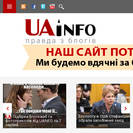
Експослу в США Стефанішиній
Підбірка блогожаб та
обрали запобіжний захід
фотоприколів від UAINFO за 7
серпня