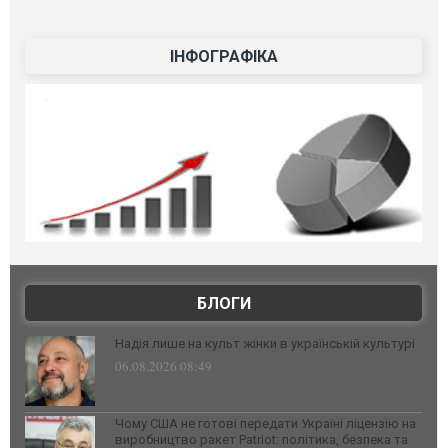
ІНФОГРАФІКА
БЛОГИ
Надія лише на культ жінки в українській культурі
06.08.2026 08:49
Чому США не готові передати Україні ліцензію на
виробництво ракет Patriot: політика, безпека та