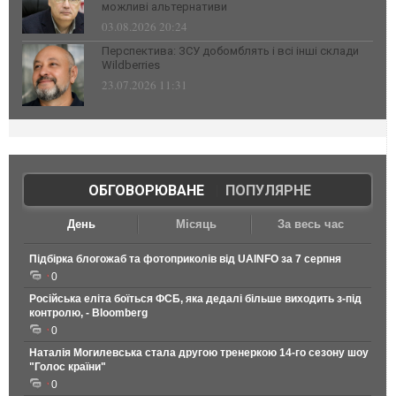
можливі альтернативи
03.08.2026 20:24
Перспектива: ЗСУ добомблять і всі інші склади
Wildberries
23.07.2026 11:31
ОБГОВОРЮВАНЕ
|
ПОПУЛЯРНЕ
День
Місяць
За весь час
Підбірка блогожаб та фотоприколів від UAINFO за 7 серпня
0
Російська еліта боїться ФСБ, яка дедалі більше виходить з-під
контролю, - Bloomberg
0
Наталія Могилевська стала другою тренеркою 14-го сезону шоу
"Голос країни"
0