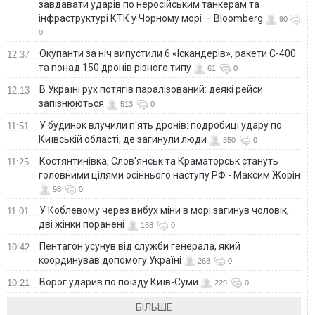
завдавати ударів по неросійським танкерам та
інфраструктурі КТК у Чорному морі — Bloomberg
90
0
Окупанти за ніч випустили 6 «Іскандерів», ракети С-400
12:37
та понад 150 дронів різного типу
61
0
В Україні рух потягів паралізований: деякі рейси
12:13
запізнюються
513
0
У будинок влучили п'ять дронів: подробиці удару по
11:51
Київській області, де загинули люди
350
0
Костянтинівка, Слов'янськ та Краматорськ стануть
11:25
головними цілями осіннього наступу РФ - Максим Жорін
98
0
У Коблевому через вибух міни в морі загинув чоловік,
11:01
дві жінки поранені
168
0
Пентагон усунув від служби генерала, який
10:42
координував допомогу Україні
268
0
Ворог ударив по поїзду Київ-Суми
10:21
229
0
БІЛЬШЕ