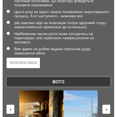
настільки болючими, що агресору доведеться
поновити перемовини
Цього року не варто чекати поновлення переговорного
процесу. А от наступного - можливо все
рф навпаки піде на ескалацію попри здоровий глузд і
намагатиметься триматися до останнього
Найближчим часом росія може погодитись на
переговори, але серйозних намірів росіяни не
матимуть
Вже давно не роблю жодних прогнозів щодо
завершення війни
ФОТО