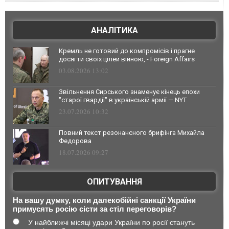
АНАЛІТИКА
Кремль не готовий до компромісів і прагне
досягти своїх цілей війною, - Foreign Affairs
03.08.2026 13:02
Звільнення Сирського знаменує кінець епохи
"старої гвардії" в українській армії — NYT
23.07.2026 10:32
Повний текст резонансного брифінга Михайла
Федорова
18.07.2026 09:27
ОПИТУВАННЯ
На вашу думку, коли далекобійні санкції України
примусять росію сісти за стіл переговорів?
У найближчі місяці удари України по росії стануть