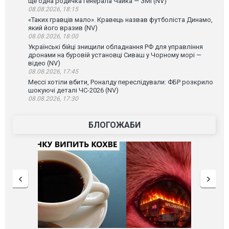
ще одна родичка генерала Чайка — ЗМІ (NV)
08.08.2026, 18:15
«Таких гравців мало». Кравець назвав футболіста Динамо,
який його вразив (NV)
08.08.2026, 18:00
Українські бійці знищили обладнання РФ для управління
дронами на буровій установці Сиваш у Чорному морі —
відео (NV)
08.08.2026, 17:45
Мессі хотіли вбити, Роналду переслідували: ФБР розкрило
шокуючі деталі ЧС-2026 (NV)
08.08.2026, 17:30
БЛОГОЖАБИ