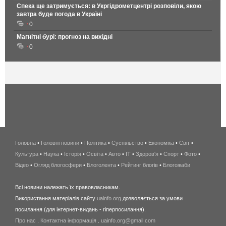
Спека ще затримується: в Укргідрометцентрі розповіли, якою
завтра буде погода в Україні
0
Магнітні бурі: прогноз на вихідні
0
Головна
•
Головні новини
•
Політика
•
Суспільство
•
Економіка
беспроводной
•
Світ
•
Культура
•
Наука
•
Історія
•
Освіта
•
Авто
•
IT
•
Здоров'я
интернет
•
Спорт
•
Фото
•
Відео
•
Огляд блогосфери
•
Блоголента
•
Рейтинг блогів
киев
•
Блогожаби
и
Всі новини належать їх правовласникам.
область
Використання матеріалів сайту
uainfo.org
дозволяється за умови
wimax
посилання (для інтернет-видань - гіперпосилання).
интернет
Про нас
.
Контактна інформація
.
uainfo.org@gmail.com
в