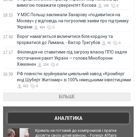
вимогою поважати суверенітет Косова
186
0
У МЗС Польщі закликали Захарову «подивитися на
18:15
Москву» у відповідь на погрозливі заяви про підтримку
України
404
0
Ворог намагається вклинитися біля кордону та
17:40
прорватися до Лимана, - Віктор Трегубов
80
0
Фінляндія не ставитиме під загрозу власну ППО задля
17:17
постачання ракет Україні — голова Міноборони
Хяккянен
134
0
РФ повністю зруйнували цивільний завод «Кромберг
16:39
енд Шуберт Житомир» зі 100% німецькими інвестиціями
421
0
БІЛЬШЕ
АНАЛІТИКА
Кремль не готовий до компромісів і прагне
досягти своїх цілей війною, - Foreign Affairs