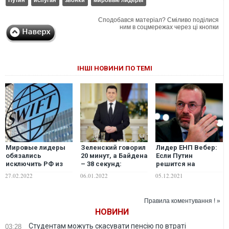
Путин
испуган
звонки
мировые лидеры
Сподобався матеріал? Сміливо поділися
ним в соцмережах через ці кнопки
ІНШІ НОВИНИ ПО ТЕМІ
Мировые лидеры
Зеленский говорил
Лидер ЕНП Вебер:
обязались
20 минут, а Байдена
Если Путин
исключить РФ из
– 38 секунд:
решится на
SWIFT
сколько длились
вторжение в
27.02.2022
06.01.2022
05.12.2021
новогодние
Украину,
поздравления
"Северному
мировых лидеров?
потоку-2" – конец
Правила коментування ! »
НОВИНИ
Студентам можуть скасувати пенсію по втраті
03:28