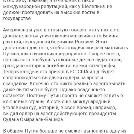
в отставку, намекая, что человек с такой
международной репутацией, как у Шелепина, не
должен претендовать на высокие посты в
государстве.
Американцы уже в отрытую говорят, что у них есть
доказательства уничтожения малазийского Боинга
ракетой, переданной боевикам Россией. Этого
достаточно для того, чтобы юридически рассматривать
Путина, как соучастника террористов. Скорее всего,
против него возбудят уголовные дела в судах стран,
граждане которых погибли во время катастрофы.
Теперь каждый его приезд в ЕС, США и т.д. будет
сопровождаться выдачей ордера на арест и
скандалом. Конечно, его никто реально арестовывать
даже пытаться не будет. Однако осадочек-то
останется. Поэтому Путин просто не сможет ездить в
ключевые страны. А есть еще международный
уголовный суд, который, в свое время, например,
выдал ордер на арест действующего президенты
Судана Ома́ра аль-Баши́ра.
В общем, Путин больше не сможет выполнять одну из