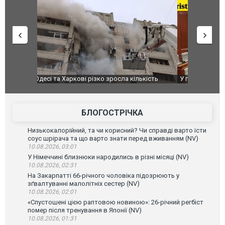
ькість
У парламенті Косово прем'єра закидали яйцями
Приїхав за
до українс
зіркового 
БЛОГОСТРІЧКА
Низькокалорійний, та чи корисний? Чи справді варто їсти
соус шрірача та що варто знати перед вживанням (NV)
10.08.2026, 03:01
У Німеччині близнюки народились в різні місяці (NV)
10.08.2026, 02:31
На Закарпатті 66-річного чоловіка підозрюють у
зґвалтуванні малолітніх сестер (NV)
10.08.2026, 02:01
«Спустошені цією раптовою новиною»: 26-річний регбіст
помер після тренування в Японії (NV)
10.08.2026, 01:31