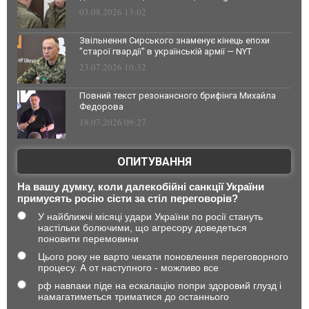
03.08.2026 13:02
Звільнення Сирського знаменує кінець епохи
"старої гвардії" в українській армії — NYT
23.07.2026 10:32
Повний текст резонансного брифінга Михайла
Федорова
18.07.2026 09:27
ОПИТУВАННЯ
На вашу думку, коли далекобійні санкції України
примусять росію сісти за стіл переговорів?
У найближчі місяці удари України по росії стануть
настільки болючими, що агресору доведеться
поновити перемовини
Цього року не варто чекати поновлення переговорного
процесу. А от наступного - можливо все
рф навпаки піде на ескалацію попри здоровий глузд і
намагатиметься триматися до останнього