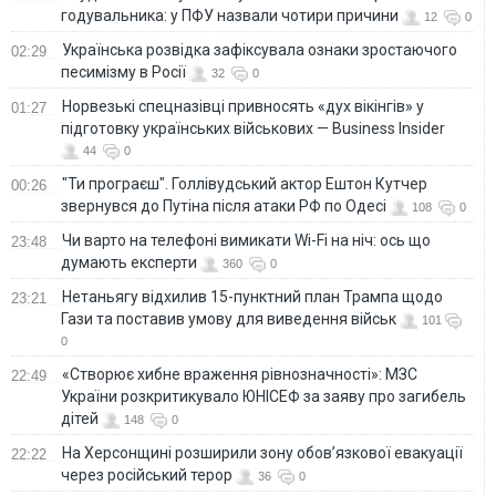
годувальника: у ПФУ назвали чотири причини
12
0
Українська розвідка зафіксувала ознаки зростаючого
02:29
песимізму в Росії
32
0
Норвезькі спецназівці привносять «дух вікінгів» у
01:27
підготовку українських військових — Business Insider
44
0
"Ти програєш". Голлівудський актор Ештон Кутчер
00:26
звернувся до Путіна після атаки РФ по Одесі
108
0
Чи варто на телефонi вимикати Wi-Fi на ніч: ось що
23:48
думають експерти
360
0
Нетаньягу відхилив 15-пунктний план Трампа щодо
23:21
Гази та поставив умову для виведення військ
101
0
«Створює хибне враження рівнозначності»: МЗС
22:49
України розкритикувало ЮНІСЕФ за заяву про загибель
дітей
148
0
На Херсонщині розширили зону обов’язкової евакуації
22:22
через російський терор
36
0