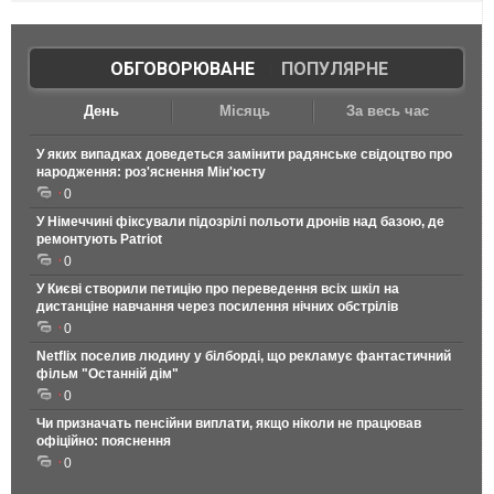
ОБГОВОРЮВАНЕ
|
ПОПУЛЯРНЕ
День
Місяць
За весь час
У яких випадках доведеться замінити радянське свідоцтво про
народження: роз'яснення Мін'юсту
0
У Німеччині фіксували підозрілі польоти дронів над базою, де
ремонтують Patriot
0
У Києві створили петицію про переведення всіх шкіл на
дистанціне навчання через посилення нічних обстрілів
0
Netflix поселив людину у білборді, що рекламує фантастичний
фільм "Останній дім"
0
Чи призначать пенсійни виплати, якщо ніколи не працював
офіційно: пояснення
0