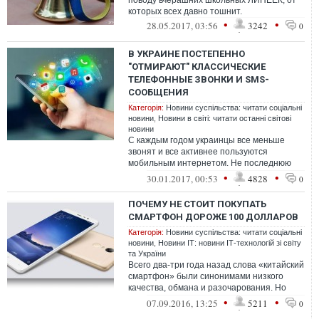
поводу вчерашних школьных ЛИНЕЕК, от
которых всех давно тошнит.
•
•
28.05.2017, 03:56
3242
0
В УКРАИНЕ ПОСТЕПЕННО
"ОТМИРАЮТ" КЛАССИЧЕСКИЕ
ТЕЛЕФОННЫЕ ЗВОНКИ И SMS-
СООБЩЕНИЯ
Категорія:
Новини суспільства: читати соціальні
новини
,
Новини в світі: читати останні світові
новини
С каждым годом украинцы все меньше
звонят и все активнее пользуются
мобильным интернетом. Не последнюю
очередь - из-за развития и расширения 3G
•
•
30.01.2017, 00:53
4828
0
покрыт...
ПОЧЕМУ НЕ СТОИТ ПОКУПАТЬ
СМАРТФОН ДОРОЖЕ 100 ДОЛЛАРОВ
Категорія:
Новини суспільства: читати соціальні
новини
,
Новини ІТ: новини ІТ-технологій зі світу
та України
Всего два-три года назад слова «китайский
смартфон» были синонимами низкого
качества, обмана и разочарования. Но
сегодня все по-другому и вот нескольк...
•
•
07.09.2016, 13:25
5211
0