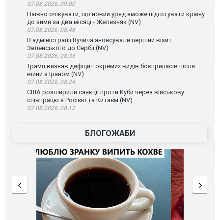
07.08.2026, 09:00
Наївно очікувати, що новий уряд зможе підготувати країну
до зими за два місяці - Железняк (NV)
07.08.2026, 08:48
В адміністрації Вучича анонсували перший візит
Зеленського до Сербії (NV)
07.08.2026, 08:36
Трамп визнав дефіцит окремих видів боєприпасів після
війни з Іраном (NV)
07.08.2026, 08:24
США розширили санкції проти Куби через військову
співпрацю з Росією та Китаєм (NV)
07.08.2026, 08:12
БЛОГОЖАБИ