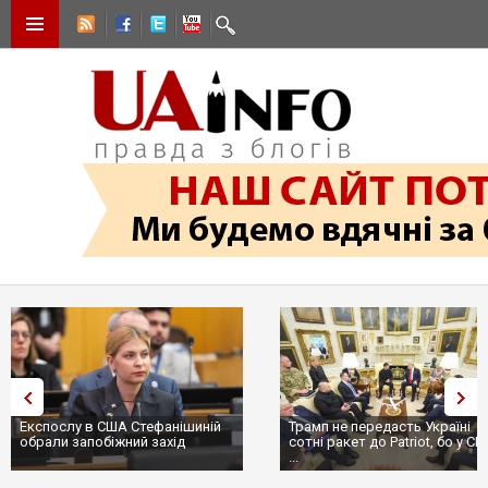
Експослу в США Стефанішиній
Трамп не передасть Україні
обрали запобіжний захід
сотні ракет до Patriot, бо у С
...