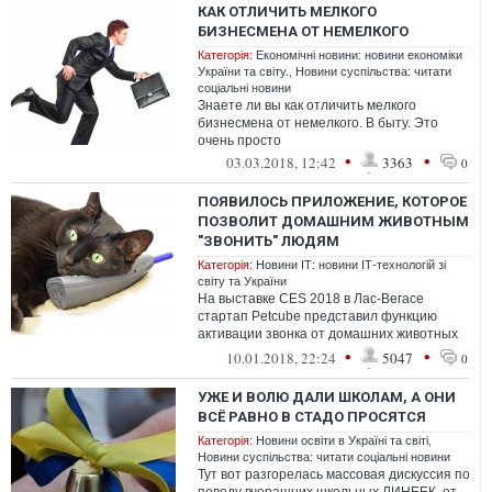
КАК ОТЛИЧИТЬ МЕЛКОГО
БИЗНЕСМЕНА ОТ НЕМЕЛКОГО
Категорія:
Економічні новини: новини економіки
України та світу.
,
Новини суспільства: читати
соціальні новини
Знаете ли вы как отличить мелкого
бизнесмена от немелкого. В быту. Это
очень просто
•
•
03.03.2018, 12:42
3363
0
ПОЯВИЛОСЬ ПРИЛОЖЕНИЕ, КОТОРОЕ
ПОЗВОЛИТ ДОМАШНИМ ЖИВОТНЫМ
"ЗВОНИТЬ" ЛЮДЯМ
Категорія:
Новини ІТ: новини ІТ-технологій зі
світу та України
На выставке CES 2018 в Лас-Вегасе
стартап Petcube представил функцию
активации звонка от домашних животных
своим хозяевам
•
•
10.01.2018, 22:24
5047
0
УЖЕ И ВОЛЮ ДАЛИ ШКОЛАМ, А ОНИ
ВСЁ РАВНО В СТАДО ПРОСЯТСЯ
Категорія:
Новини освіти в Україні та світі
,
Новини суспільства: читати соціальні новини
Тут вот разгорелась массовая дискуссия по