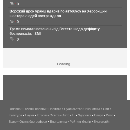
0
Ворожий дрон уранці вдарив по автобусу на Херсонщині:
шестеро людей постраждало
0
Трамп вимагав пояснень від Гегсета щодо дефіциту
боєприпасів, - ЗМІ
0
Loading...
Головна
•
Головні новини
•
Політика
•
Суспільство
•
Економіка
беспроводной
•
Світ
•
Культура
•
Наука
•
Історія
•
Освіта
•
Авто
•
IT
•
Здоров'я
интернет
•
Спорт
•
Фото
•
Відео
•
Огляд блогосфери
•
Блоголента
•
Рейтинг блогів
киев
•
Блогожаби
и