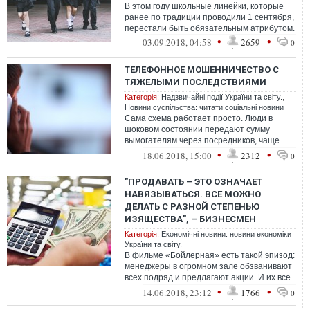
В этом году школьные линейки, которые
ранее по традиции проводили 1 сентября,
перестали быть обязательным атрибутом.
•
•
03.09.2018, 04:58
2659
0
ТЕЛЕФОННОЕ МОШЕННИЧЕСТВО С
ТЯЖЕЛЫМИ ПОСЛЕДСТВИЯМИ
Категорія:
Надзвичайні події України та світу.
,
Новини суспільства: читати соціальні новини
Сама схема работает просто. Люди в
шоковом состоянии передают сумму
вымогателям через посредников, чаще
всего таксистов. А далее...
•
•
18.06.2018, 15:00
2312
0
"ПРОДАВАТЬ – ЭТО ОЗНАЧАЕТ
НАВЯЗЫВАТЬСЯ. ВСЕ МОЖНО
ДЕЛАТЬ С РАЗНОЙ СТЕПЕНЬЮ
ИЗЯЩЕСТВА", – БИЗНЕСМЕН
Категорія:
Економічні новини: новини економіки
України та світу.
В фильме «Бойлерная» есть такой эпизод:
менеджеры в огромном зале обзванивают
всех подряд и предлагают акции. И их все
посылают. Но вот в одном звонке...
•
•
14.06.2018, 23:12
1766
0