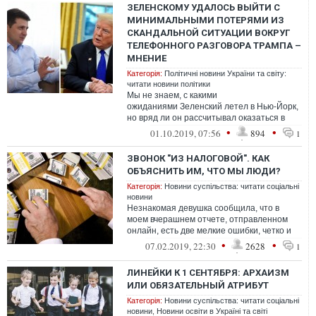
ЗЕЛЕНСКОМУ УДАЛОСЬ ВЫЙТИ С
МИНИМАЛЬНЫМИ ПОТЕРЯМИ ИЗ
СКАНДАЛЬНОЙ СИТУАЦИИ ВОКРУГ
ТЕЛЕФОННОГО РАЗГОВОРА ТРАМПА –
МНЕНИЕ
Категорія:
Політичні новини України та світу:
читати новини політики
Мы не знаем, с какими
ожиданиями Зеленский летел в Нью-Йорк,
но вряд ли он рассчитывал оказаться в
клетке с разъяренными и голодными
•
•
01.10.2019, 07:56
894
1
львами. И по итог...
ЗВОНОК "ИЗ НАЛОГОВОЙ". КАК
ОБЪЯСНИТЬ ИМ, ЧТО МЫ ЛЮДИ?
Категорія:
Новини суспільства: читати соціальні
новини
Незнакомая девушка сообщила, что в
моем вчерашнем отчете, отправленном
онлайн, есть две мелкие ошибки, четко и
без спешки пояснила какие и
•
•
07.02.2019, 22:30
2628
1
посоветовал...
ЛИНЕЙКИ К 1 СЕНТЯБРЯ: АРХАИЗМ
ИЛИ ОБЯЗАТЕЛЬНЫЙ АТРИБУТ
Категорія:
Новини суспільства: читати соціальні
новини
,
Новини освіти в Україні та світі