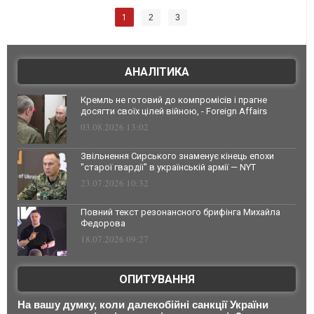
1
2
3
АНАЛІТИКА
Кремль не готовий до компромісів і прагне
досягти своїх цілей війною, - Foreign Affairs
03.08.2026 13:02
Звільнення Сирського знаменує кінець епохи
"старої гвардії" в українській армії — NYT
23.07.2026 10:32
Повний текст резонансного брифінга Михайла
Федорова
18.07.2026 09:27
ОПИТУВАННЯ
На вашу думку, коли далекобійні санкції України