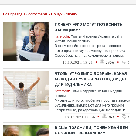
Вся правда з блогосфери
»
Пошук
» звонки
ПОЧЕМУ МФО МОГУТ ПОЗВОНИТЬ
ЗАЕМЩИКУ?
Категорія:
Політичні новини України та світу:
читати новини політики
В этом нет большого секрета – звонок
потенциальному заемщику это проверка.
Своеобразный психологический прием,
который позволяет выявить мошенника.
•
•
15.10.2021, 13:21
2356
0
ЧТОБЫ УТРО БЫЛО ДОБРЫМ: КАКАЯ
МЕЛОДИЯ ЛУЧШЕ ВСЕГО ПОДОЙДЕТ
ДЛЯ БУДИЛЬНИКА
Категорія:
Новини здоров'я: останні медичні
новини
Многие для того, чтобы не проспать звонок
будильника, выбирают для него громкие,
неприятные, раздражающие мелодии. И
совершают ошибку. Сон, конечно, п...
•
•
18.07.2021, 08:36
963
3
В США ПОЯСНИЛИ, ПОЧЕМУ БАЙДЕН
НЕ ЗВОНИТ ЗЕЛЕНСКОМУ