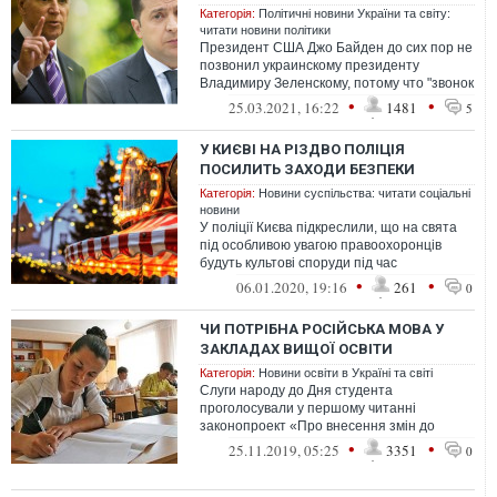
Категорія:
Політичні новини України та світу:
читати новини політики
Президент США Джо Байден до сих пор не
позвонил украинскому президенту
Владимиру Зеленскому, потому что "звонок
должен быть подкреплен действиями"
•
•
25.03.2021, 16:22
1481
5
У КИЄВІ НА РІЗДВО ПОЛІЦІЯ
ПОСИЛИТЬ ЗАХОДИ БЕЗПЕКИ
Категорія:
Новини суспільства: читати соціальні
новини
У поліції Києва підкреслили, що на свята
під особливою увагою правоохоронців
будуть культові споруди під час
проведення різдвяних богослужінь.
•
•
06.01.2020, 19:16
261
0
ЧИ ПОТРІБНА РОСІЙСЬКА МОВА У
ЗАКЛАДАХ ВИЩОЇ ОСВІТИ
Категорія:
Новини освіти в Україні та світі
Слуги народу до Дня студента
проголосували у першому читанні
законопроект «Про внесення змін до
деяких законодавчих актів щодо
•
•
25.11.2019, 05:25
3351
0
вдосконалення освітньої...