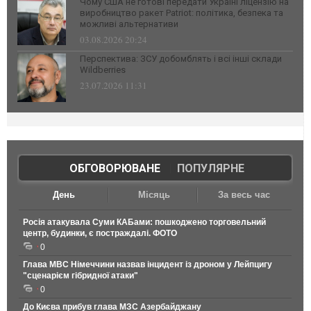
Чому США не готові передати Україні ліцензію на
виробництво ракет Patriot: політика, безпека та
можливі альтернативи
03.08.2026 20:24
Перспектива: ЗСУ добомблять і всі інші склади
Wildberries
23.07.2026 11:31
ОБГОВОРЮВАНЕ
|
ПОПУЛЯРНЕ
День
Місяць
За весь час
Росія атакувала Суми КАБами: пошкоджено торговельний
центр, будинки, є постраждалі. ФОТО
0
Глава МВС Німеччини назвав інцидент із дроном у Лейпцигу
"сценарієм гібридної атаки"
0
До Києва прибув глава МЗС Азербайджану