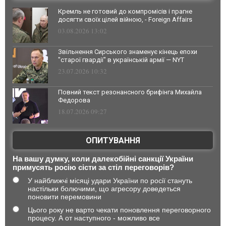
Кремль не готовий до компромісів і прагне
досягти своїх цілей війною, - Foreign Affairs
03.08.2026 13:02
Звільнення Сирського знаменує кінець епохи
"старої гвардії" в українській армії — NYT
23.07.2026 10:32
Повний текст резонансного брифінга Михайла
Федорова
18.07.2026 09:27
ОПИТУВАННЯ
На вашу думку, коли далекобійні санкції України
примусять росію сісти за стіл переговорів?
У найближчі місяці удари України по росії стануть
настільки болючими, що агресору доведеться
поновити перемовини
Цього року не варто чекати поновлення переговорного
процесу. А от наступного - можливо все