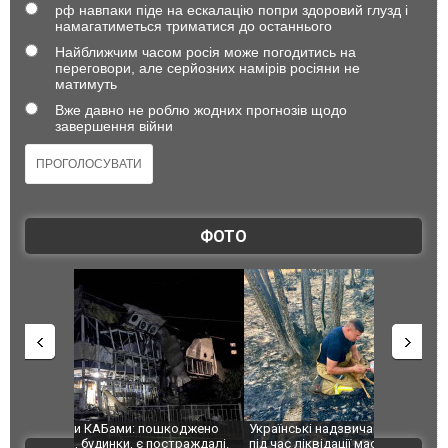
рф навпаки піде на ескалацію попри здоровий глузд і
намагатиметься триматися до останнього
Найближчим часом росія може погодитись на
переговори, але серйозних намірів росіяни не
матимуть
Вже давно не роблю жодних прогнозів щодо
завершення війни
ФОТО
шкоджено
Українські надзвичайники врятували козуленя
СБУ за спр
траждалі.
під час ліквідації масштабної лісової пожежі у
Болгарії з