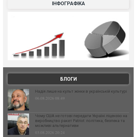
ІНФОГРАФІКА
БЛОГИ
Надія лише на культ жінки в українській культурі
06.08.2026 08:49
Чому США не готові передати Україні ліцензію на
виробництво ракет Patriot: політика, безпека та
можливі альтернативи
03.08.2026 20:24