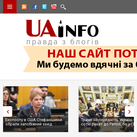
Експослу в США Стефанішиній
Трамп не передасть Україні
обрали запобіжний захід
сотні ракет до Patriot, бо у США
...