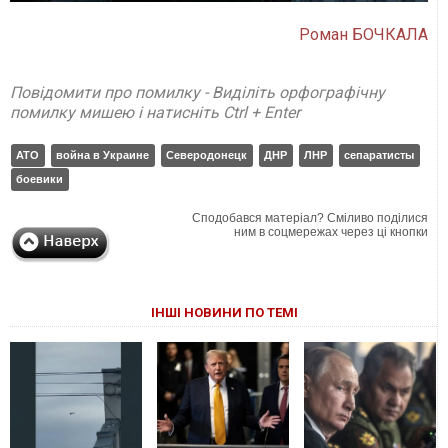
Роман БОЧКАЛА
Повідомити про помилку - Виділіть орфографічну
помилку мишею і натисніть Ctrl + Enter
АТО
война в Украине
Северодонецк
ДНР
ЛНР
сепаратисты
боевики
Сподобався матеріал? Сміливо поділися
ним в соцмережах через ці кнопки
ІНШІ НОВИНИ ПО ТЕМІ