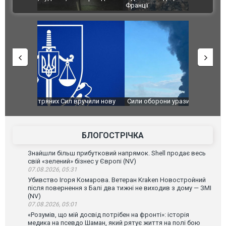
ВІДЕО
Франції
ФОТО
чили нову
Сили оборони уразили Ярославський НПЗ:
Неймар вла
губернатор регіону заявив про наймасштабнішу
"Сантоса".
атаку. ВІДЕО
БЛОГОСТРІЧКА
Знайшли більш прибутковий напрямок. Shell продає весь
свій «зелений» бізнес у Європі (NV)
07.08.2026, 05:31
Убивство Ігоря Комарова. Ветеран Kraken Новостройний
після повернення з Балі два тижні не виходив з дому — ЗМІ
(NV)
07.08.2026, 05:01
«Розумів, що мій досвід потрібен на фронті»: історія
медика на псевдо Шаман, який рятує життя на полі бою