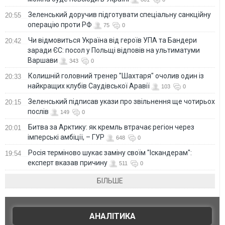
Зеленський доручив підготувати спеціальну санкційну
20:55
операцію проти РФ
75
0
Чи відмовиться Україна від героїв УПА та Бандери
20:42
заради ЄС: посол у Польщі відповів на ультиматуми
Варшави
343
0
Колишній головний тренер "Шахтаря" очолив один із
20:33
найкращих клубів Саудівської Аравії
103
0
Зеленський підписав укази про звільнення ще чотирьох
20:15
послів
149
0
Битва за Арктику: як кремль втрачає регіон через
20:01
імперські амбіції, – ГУР
648
0
Росія терміново шукає заміну своїм "Іскандерам":
19:54
експерт вказав причину
511
0
БІЛЬШЕ
АНАЛІТИКА