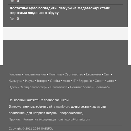
0
Достатньо було погладити: лемури на Мадагаскарі стали
жертвами людського вірусу
0
Головна
•
Головні новини
•
Політика
•
Суспільство
•
Економіка
беспроводной
•
Світ
•
Культура
•
Наука
•
Історія
•
Освіта
•
Авто
•
IT
•
Здоров'я
интернет
•
Спорт
•
Фото
•
Відео
•
Огляд блогосфери
•
Блоголента
•
Рейтинг блогів
киев
•
Блогожаби
и
Всі новини належать їх правовласникам.
область
Використання матеріалів сайту
uainfo.org
дозволяється за умови
wimax
посилання (для інтернет-видань - гіперпосилання).
интернет
Про нас
.
Контактна інформація
.
uainfo.org@gmail.com
в
киеве
Copyright © 2011-2026 UAINFO.