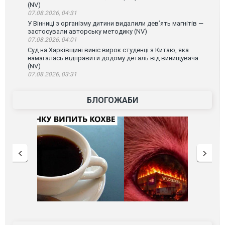
(NV)
07.08.2026, 04:31
У Вінниці з організму дитини видалили дев’ять магнітів —
застосували авторську методику (NV)
07.08.2026, 04:01
Суд на Харківщині виніс вирок студенці з Китаю, яка
намагалась відправити додому деталь від винищувача
(NV)
07.08.2026, 03:31
БЛОГОЖАБИ