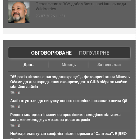
Перспектива: ЗСУ добомблять і всі інші склади
Wildberries
23.07.2026 11:31
ОБГОВОРЮВАНЕ
|
ПОПУЛЯРНЕ
День
Місяць
За весь час
"65 років ніколи не виглядали краще", - фото-привітання Мішель
Обами до дня народження екс-президента США зібрало майже
мільйон лайків
0
Audi готується до випуску нового покоління позашляховика Q8
0
Рецепт молодості виявився простішим: володіння кількома
мовами омолоджує мозок на десяток років
0
Неймар влаштував конфлікт після перемоги "Сантоса". ВІДЕО