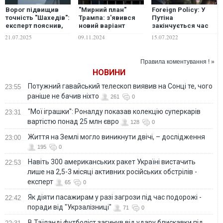
Ворог підвищив
"Мирний план"
Foreign Policy: У
точність "Шахедів":
Трампа: з'явився
Путіна
експерт пояснив,
новий варіант
закінчується час
що змінилося
закінчення війни в
для війни з
21.07.2025
09.11.2024
15.07.2022
Україні
Україною
Правила коментування ! »
НОВИНИ
Потужний гавайський телескоп виявив на Сонці те, чого
23:55
раніше не бачив ніхто
261
0
"Мої іграшки": Роналду показав колекцію суперкарів
23:31
вартістю понад 25 млн євро
128
0
Життя на Землі могло виникнути двічі, – дослідження
23:00
195
0
Навіть 300 американських ракет Україні вистачить
22:53
лише на 2,5-3 місяці активних російських обстрілів -
експерт
65
0
Як діяти пасажирам у разі загрози під час подорожі -
22:42
поради від "Укрзалізниці"
71
0
В Таїланді футболіст загинув від удару блискавки під