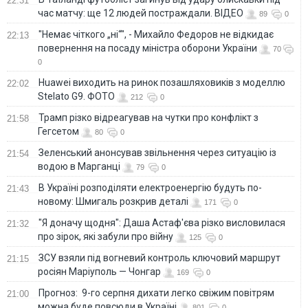
22:31
час матчу: ще 12 людей постраждали. ВІДЕО
89
0
"Немає чіткого „ні“", - Михайло Федоров не відкидає
22:13
повернення на посаду міністра оборони України
70
0
Huawei виходить на ринок позашляховиків з моделлю
22:02
Stelato G9. ФОТО
212
0
Трамп різко відреагував на чутки про конфлікт з
21:58
Гегсетом
80
0
Зеленський анонсував звільнення через ситуацію із
21:54
водою в Марганці
79
0
В Україні розподіляти електроенергію будуть по-
21:43
новому: Шмигаль розкрив деталі
171
0
"Я доначу щодня": Даша Астаф'єва різко висловилася
21:32
про зірок, які забули про війну
125
0
ЗСУ взяли під вогневий контроль ключовий маршрут
21:15
росіян Маріуполь — Чонгар
169
0
Прогноз: 9-го серпня дихати легко свіжим повітрям
21:00
можна буде повсюди в Україні
801
0