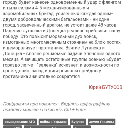
городу будет нанесен одновременный удар с флангом
и тыла силами 4-5 механизированных и
аэромобильных бригад, усиленных каждая одним-
двумя добровольческими батальонами - ни один
город, захваченный врагом, не устоит даже 48 часов.
Падение луганска и Донецка реально приблизит нашу
победу. Это повысит моральный дух войск,
измотанных многомесячным стоянием на блок-постах,
и деморализует противника. Взятие Луганска и
Донецка - вполне решаемые задачи в течение одного
месяца. А зачищать остаточные группы осенью ьбудет
гораздо легче - "зеленка" исчезнет, и возможности по
проведению засад и диверсионных рейдов у
противника значительно сократятся.
Юрий БУТУСОВ
Повідомити про помилку - Виділіть орфографічну
помилку мишею і натисніть Ctrl + Enter
командование АТО
война в Украине
Бутусов
армия Украины