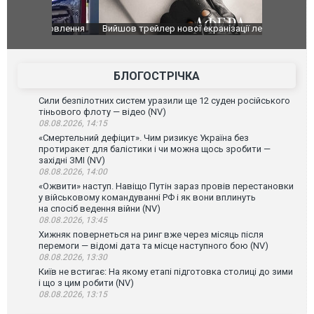
оновлення
Вийшов трейлер нової екранізації легендарного
Зеленський
фільму "Афера Томаса Крауна"
перемовин
БЛОГОСТРІЧКА
Сили безпілотних систем уразили ще 12 суден російського
тіньового флоту — відео (NV)
08.08.2026, 14:15
«Смертельний дефіцит». Чим ризикує Україна без
протиракет для балістики і чи можна щось зробити —
західні ЗМІ (NV)
08.08.2026, 14:00
«Ожвити» наступ. Навіщо Путін зараз провів перестановки
у військовому командуванні РФ і як вони вплинуть
на спосіб ведення війни (NV)
08.08.2026, 13:45
Хижняк повернеться на ринг вже через місяць після
перемоги — відомі дата та місце наступного бою (NV)
08.08.2026, 13:30
Київ не встигає: На якому етапі підготовка столиці до зими
і що з цим робити (NV)
08.08.2026, 13:15