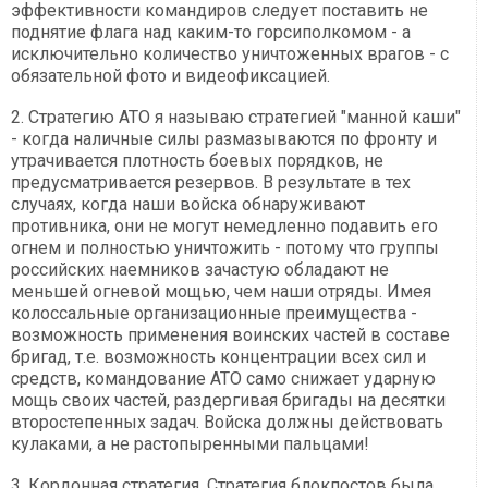
эффективности командиров следует поставить не
поднятие флага над каким-то горсиполкомом - а
исключительно количество уничтоженных врагов - с
обязательной фото и видеофиксацией.
2. Стратегию АТО я называю стратегией "манной каши"
- когда наличные силы размазываются по фронту и
утрачивается плотность боевых порядков, не
предусматривается резервов. В результате в тех
случаях, когда наши войска обнаруживают
противника, они не могут немедленно подавить его
огнем и полностью уничтожить - потому что группы
российских наемников зачастую обладают не
меньшей огневой мощью, чем наши отряды. Имея
колоссальные организационные преимущества -
возможность применения воинских частей в составе
бригад, т.е. возможность концентрации всех сил и
средств, командование АТО само снижает ударную
мощь своих частей, раздергивая бригады на десятки
второстепенных задач. Войска должны действовать
кулаками, а не растопыренными пальцами!
3. Кордонная стратегия. Стратегия блокпостов была