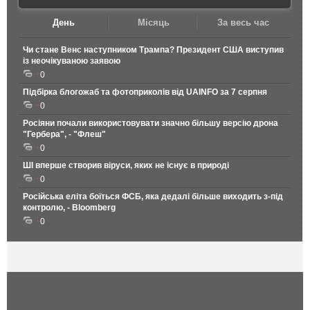
День
Місяць
За весь час
Чи стане Венс наступником Трампа? Президент США виступив
із неочікуваною заявою
0
Підбірка блогожаб та фотоприколів від UAINFO за 7 серпня
0
Росіяни почали використовувати значно більшу версію дрона
"Гербера", - "Флеш"
0
ШІ вперше створив віруси, яких не існує в природі
0
Російська еліта боїться ФСБ, яка дедалі більше виходить з-під
контролю, - Bloomberg
0