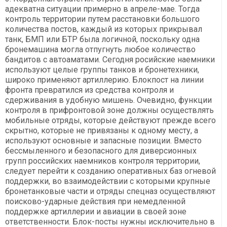
адекватна ситуации примерно в апреле-мае. Тогда
контроль территории путем расстановки большого
количества постов, каждый из которых прикрывал
танк, БМП или БТР была логичной, поскольку одна
бронемашина могла отпугнуть любое количество
бандитов с автоаматами. Сегодня росийские наемники
используют целые группы танков и бронетехники,
широко применяют артиллерию. Блокпост на линии
фронта превратился из средства контроля и
сдерживания в удобную мишень. Очевидно, функции
контроля в прифронтовой зоне должны осуществлять
мобильные отряды, которые действуют прежде всего
скрытно, которые не привязаны к одному месту, а
используют основные и запасные позиции. Вместо
бессмыленного и безопасного для диверсионных
групп российских наемников контроля территории,
следует перейти к созданию оперативных баз огневой
поддержки, во взаимодействии с которыми крупные
бронетанковые части и отряды спецназ осуществляют
поисково-ударные действия при немедленной
поддержке артиллерии и авиации в своей зоне
ответственности. Блок-посты нужны исключительно в