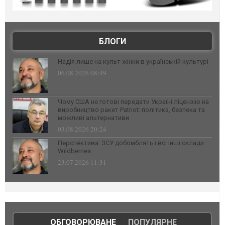
БЛОГИ
Надія лише на культ жінки в українській культурі
06.08.2026 08:49
Чому США не готові передати Україні ліцензію на
виробництво ракет Patriot: політика, безпека та
можливі альтернативи
03.08.2026 20:24
Перспектива: ЗСУ добомблять і всі інші склади
Wildberries
23.07.2026 11:31
ОБГОВОРЮВАНЕ
|
ПОПУЛЯРНЕ