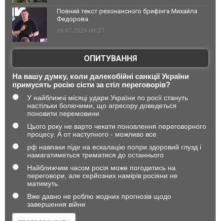
Повний текст резонансного брифінга Михайла
Федорова
18.07.2026 09:27
ОПИТУВАННЯ
На вашу думку, коли далекобійні санкції України
примусять росію сісти за стіл переговорів?
У найближчі місяці удари України по росії стануть
настільки болючими, що агресору доведеться
поновити перемовини
Цього року не варто чекати поновлення переговорного
процесу. А от наступного - можливо все
рф навпаки піде на ескалацію попри здоровий глузд і
намагатиметься триматися до останнього
Найближчим часом росія може погодитись на
переговори, але серйозних намірів росіяни не
матимуть
Вже давно не роблю жодних прогнозів щодо
завершення війни