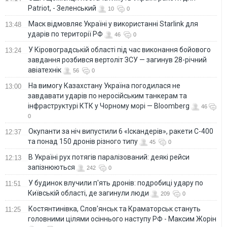
командования
Patriot, - Зеленський
10
0
Маск відмовляє Україні у використанні Starlink для
13:48
ударів по території РФ
46
0
У Кіровоградській області під час виконання бойового
13:24
завдання розбився вертоліт ЗСУ — загинув 28-річний
авіатехнік
56
0
На вимогу Казахстану Україна погодилася не
13:00
завдавати ударів по неросійським танкерам та
інфраструктурі КТК у Чорному морі — Bloomberg
46
0
Окупанти за ніч випустили 6 «Іскандерів», ракети С-400
12:37
та понад 150 дронів різного типу
45
0
В Україні рух потягів паралізований: деякі рейси
12:13
запізнюються
242
0
У будинок влучили п'ять дронів: подробиці удару по
11:51
Київській області, де загинули люди
209
0
Костянтинівка, Слов'янськ та Краматорськ стануть
11:25
головними цілями осіннього наступу РФ - Максим Жорін