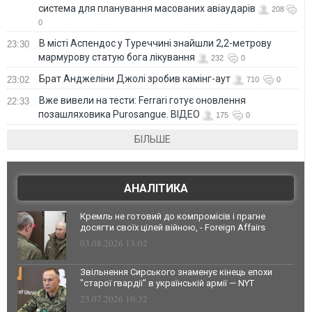
система для планування масованих авіаударів
208
0
В місті Аспендос у Туреччині знайшли 2,2-метрову
23:30
мармурову статую бога лікування
232
0
Брат Анджеліни Джолі зробив камінг-аут
23:02
710
0
Вже вивели на тести: Ferrari готує оновлення
22:33
позашляховика Purosangue. ВІДЕО
175
0
БІЛЬШЕ
АНАЛІТИКА
Кремль не готовий до компромісів і прагне
досягти своїх цілей війною, - Foreign Affairs
03.08.2026 13:02
Звільнення Сирського знаменує кінець епохи
"старої гвардії" в українській армії — NYT
23.07.2026 10:32