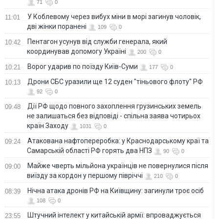
71
0
У Коблевому через вибух міни в морі загинув чоловік,
11:01
дві жінки поранені
109
0
Пентагон усунув від служби генерала, який
10:42
координував допомогу Україні
200
0
Ворог ударив по поїзду Київ-Суми
10:21
177
0
Дрони СБС уразили ще 12 суден "тіньового флоту" РФ
10:13
92
0
Дії РФ щодо повного захоплення грузинських земель
09:48
не залишаться без відповіді - спільна заява чотирьох
країн Заходу
1031
0
Атакована нафтопереробка: у Краснодарському краї та
09:24
Самарській області РФ горять два НПЗ
90
0
Майже чверть мільйона українців не повернулися після
09:00
виїзду за кордон у першому півріччі
210
0
Нічна атака дронів РФ на Київщину: загинули троє осіб
08:39
108
0
Штучний інтелект у китайській армії: впроваджується
23:55