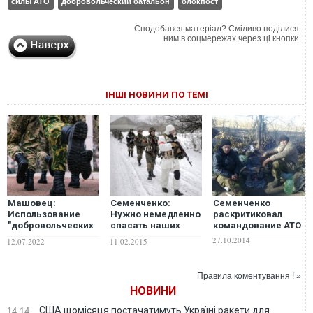
силы АТО
добровольческий батальон
блокпост
Сподобався матеріал? Сміливо поділися
ним в соцмережах через ці кнопки
ІНШІ НОВИНИ ПО ТЕМІ
Машовец:
Семенченко:
Семенченко
Использование
Нужно немедленно
раскритиковал
"добровольческих
спасать наших
командование АТО
национальных
солдат в
27.10.2014
12.07.2022
11.02.2015
батальонов" может
Дебальцево.
закончиться
Завтра может быть
достаточно
поздно
Правила коментування ! »
плачевно для
НОВИНИ
российского
военного
США щомісяця постачатимуть Україні ракети для
14:14