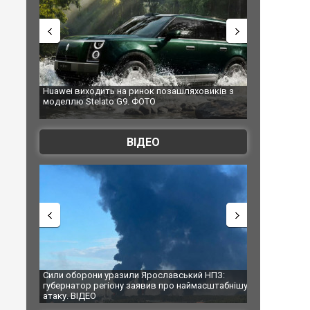
Huawei виходить на ринок позашляховиків з
Росія атакувала С
моделлю Stelato G9. ФОТО
торговельний центр
ФОТО
ВІДЕО
ву
Сили оборони уразили Ярославський НПЗ:
Неймар влаштував
губернатор регіону заявив про наймасштабнішу
"Сантоса". ВІДЕО
атаку. ВІДЕО