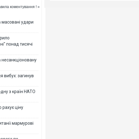
вила коментування ! »
а масовані удари
крило
ні" понад тисячі
за несанкціоновану
я вибух: загинув
дну з країн НАТО
о рахує ціну
ританії мармурові
ворога по