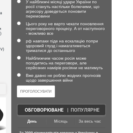
У найближчі місяці удари України по
росії стануть настільки болючими, що
агресору доведеться поновити
на
перемовини
Цього року не варто чекати поновлення
переговорного процесу. А от наступного
и
- можливо все
)
рф навпаки піде на ескалацію попри
здоровий глузд і намагатиметься
NV)
триматися до останнього
Найближчим часом росія може
погодитись на переговори, але
серйозних намірів росіяни не матимуть
Вже давно не роблю жодних прогнозів
щодо завершення війни
ОБГОВОРЮВАНЕ
|
ПОПУЛЯРНЕ
День
Місяць
За весь час