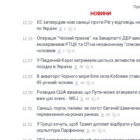
Пра
НОВИНИ
ЄС затвердив нові санкції проти РФ у відповідь н
12:22
по Україні
1
0
Операція "Чесний призов": на Закарпатті ДБР ви
12:16
екскерівників РТЦК та СП на незаконному "списан
чоловіків
7
0
У Південній Кореї затримали шістьох активістів 
12:07
поїздку в Україну
29
0
В акваторії Чорного моря біля села Коблеве ставс
12:03
45-річний чоловік
34
0
Розвідка США вважає, що Путін може атакувати о
12:00
вже цієї осені, - WSJ
34
0
Санкції, порти, паливо: як логіст Євгеній Шимченк
11:55
перевезення на різних ринках
20
0
У Греції хочуть, щоб Трамп допоміг відібрати у Б
11:51
скульптури Парфенону
23
0
СБУ затримала агентів рф, які коригували удари 