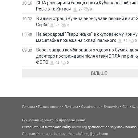
США розширили санкції проти Куби через військо
10:16
Росією та Китаєм
27
0
В адміністрації Вучича анонсували перший візит 
10:02
Сербії
22
0
На аеродромі "Гвардійське" в окупованому Крим
09:46
масштабна пожежа на складі пального
64
0
Ворог завдав комбінованого удару по Сумах, дво
09:30
десятеро постраждали після атаки БПЛА по ринку
ФОТО
41
0
БІЛЬШЕ
Головна
•
Головні новини
•
Політика
•
Суспільство
•
Економіка
•
Світ
•
Кул
Всі новини належать їх правовласникам.
Використання матеріалів сайту
uainfo.org
дозволяється за умови посиланн
Про нас
.
Контактна інформація
.
uainfo.org@gmail.com