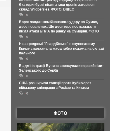
За 2000 кілометрів від кордону з Україною: в
Єкатеринбурзі після атаки дронів загорівся
склад Wildberries. ФОТО. ВІДЕО
0
Ворог завдав комбінованого удару по Сумах,
двоє поранених. Ще десятеро постраждали
після атаки БПЛА по ринку на Сумщині. ФОТО
0
На аеродромі "Гвардійське" в окупованому
Криму спалахнула масштабна пожежа на складі
пального
0
В адміністрації Вучича анонсували перший візит
Зеленського до Сербії
0
США розширили санкції проти Куби через
військову співпрацю з Росією та Китаєм
0
ФОТО