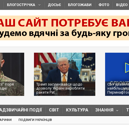
БЛОГОСТРІЧКА
ДОСЬЄ
БЛОГОЖАБИ
ФОТО
ВІДЕО
ї" Ігоря
Трамп засумнівався щодо
СБУ уразила
одні
дозволу Україні виробляти
найбільших 
ракети Pat...
Пермнафтоор
АДЗВИЧАЙНІ ПОДІЇ
СВІТ
КУЛЬТУРА
ЗНАННЯ
ТАРИФИ
ПОДВИГИ УКРАЇНЦІВ