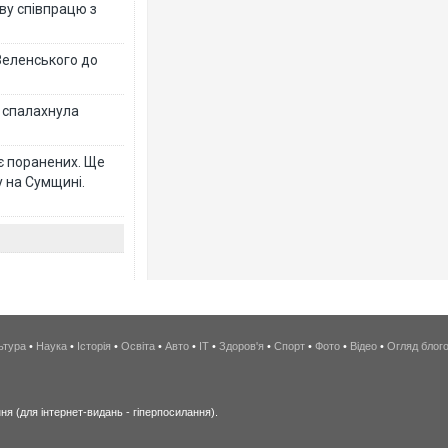
ву співпрацю з
Зеленського до
у спалахнула
є поранених. Ще
 на Сумщині.
ьтура
•
Наука
•
Історія
•
Освіта
•
Авто
•
IT
•
Здоров'я
•
Спорт
•
Фото
•
Відео
•
Огляд блог
я (для інтернет-видань - гіперпосилання).