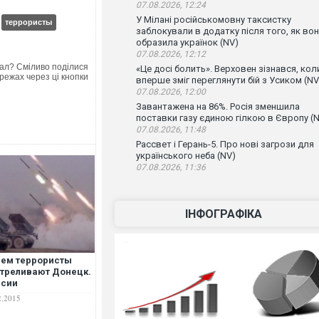
07.08.2026, 12:24
У Мілані російськомовну таксистку
террористы
заблокували в додатку після того, як во
образила українок (NV)
07.08.2026, 12:12
ал? Сміливо поділися
«Це досі болить». Верховен зізнався, кол
режах через ці кнопки
вперше зміг переглянути бій з Усиком (NV
07.08.2026, 12:00
Завантажена на 86%. Росія зменшила
поставки газу єдиною гілкою в Європу (
07.08.2026, 11:48
Рассвет і Герань-5. Про нові загрози для
українського неба (NV)
07.08.2026, 11:36
ІНФОГРАФІКА
ем террористы
треливают Донецк.
рсии
2.2015