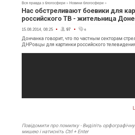
Вся правда з блогосфери
»
Новини блогосфери
»
Нас обстреливают боевики для ка
российского ТВ - жительница Дон
•
•
15.08.2014, 08:25
97
6
Дончанка говорит, что по частным секторам стре
ДНРовцы для картинки российского телевидения
L
Повідомити про помилку - Виділіть орфографічн
мишею і натисніть Ctrl + Enter