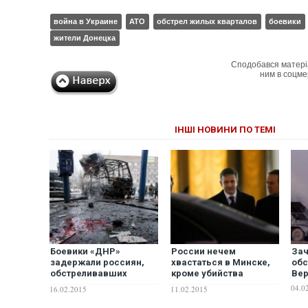
война в Украине
АТО
обстрел жилых кварталов
боевики
жители Донецка
Сподобався матері
ним в соцме
ІНШІ НОВИНИ ПО ТЕМІ
Боевики «ДНР»
России нечем
Зач
задержали россиян,
хвастаться в Минске,
обс
обстреливавших
кроме убийства
Ве
Донецк. АУДИО
мирных людей в
04.0
16.02.2015
11.02.2015
Мариуполе, Донецке и
Краматорске