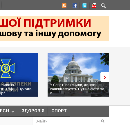
 один із
У Сенаті пояснили, як нові
Ураж
НПЗ рф ‒ "Лукойл-
санкції змусять Путіна сісти за
місц
г...
с...
рф, Р
TECH
ЗДОРОВ'Я
СПОРТ