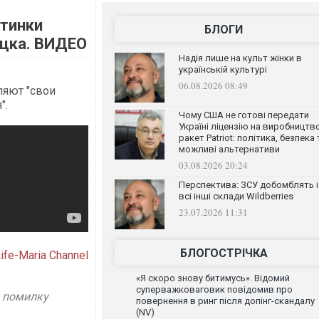
ртинки
БЛОГИ
ецка. ВИДЕО
Надія лише на культ жінки в
українській культурі
06.08.2026 08:49
ляют "свои
".
Чому США не готові передати
Україні ліцензію на виробництв
ракет Patriot: політика, безпека 
можливі альтернативи
03.08.2026 20:24
Перспектива: ЗСУ добомблять і
всі інші склади Wildberries
23.07.2026 11:31
БЛОГОСТРІЧКА
ife-Maria Channel
«Я скоро знову битимусь». Відомий
суперважковаговик повідомив про
у помилку
повернення в ринг після допінг-скандалу
(NV)