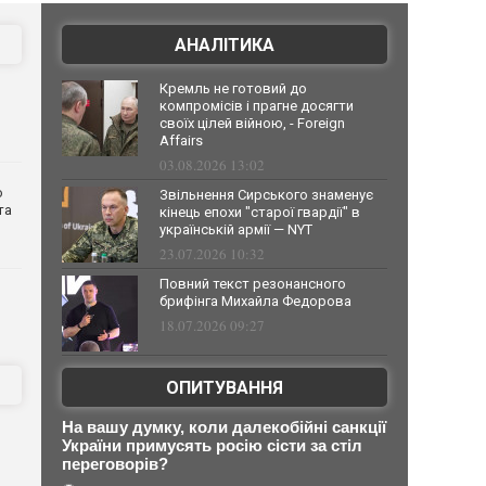
АНАЛІТИКА
Кремль не готовий до
компромісів і прагне досягти
своїх цілей війною, - Foreign
Affairs
03.08.2026 13:02
о
Звільнення Сирського знаменує
та
кінець епохи "старої гвардії" в
українській армії — NYT
23.07.2026 10:32
Повний текст резонансного
брифінга Михайла Федорова
18.07.2026 09:27
ОПИТУВАННЯ
На вашу думку, коли далекобійні санкції
України примусять росію сісти за стіл
переговорів?