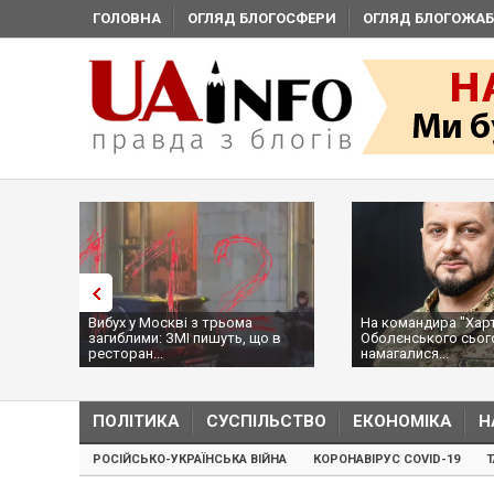
ГОЛОВНА
ОГЛЯД БЛОГОСФЕРИ
ОГЛЯД БЛОГОЖАБ
:
Вибух у Москві з трьома
На командира "Харті
ії,
загиблими: ЗМІ пишуть, що в
Оболєнського сьог
ресторан...
намагалися...
ПОЛІТИКА
СУСПІЛЬСТВО
ЕКОНОМІКА
Н
РОСІЙСЬКО-УКРАЇНСЬКА ВІЙНА
КОРОНАВІРУС COVID-19