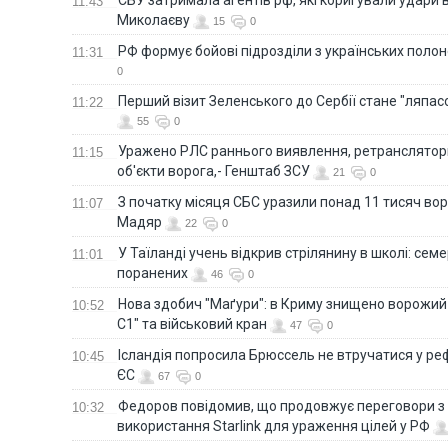
11:43
Миколаєву
15
0
РФ формує бойові підрозділи з українських полоне
11:31
0
Перший візит Зеленського до Сербії стане "ляпас
11:22
55
0
Ворог завдав комбінованого удару по Сумах,
За 2000 кілометрів 
двоє поранених. Ще десятеро постраждали
Єкатеринбурзі після
Уражено РЛС раннього виявлення, ретранслятори
11:15
після атаки БПЛА по ринку на Сумщині. ФОТО
склад Wildberries. 
об'єкти ворога,- Генштаб ЗСУ
21
0
З початку місяця СБС уразили понад 11 тисяч вор
11:07
Мадяр
22
0
У Таїланді учень відкрив стрілянину в школі: семе
11:01
поранених
46
0
Нова здобич "Маґури": в Криму знищено ворожий
10:52
С1" та військовий кран
47
0
Ісландія попросила Брюссель не втручатися у 
10:45
ЄС
67
0
За 2000 кілометрів від кордону з Україною: в
В Таїланді футболіс
Федоров повідомив, що продовжує переговори 
10:32
Єкатеринбурзі після атаки дронів загорівся
блискавки під час 
використання Starlink для ураження цілей у РФ
склад Wildberries. ФОТО. ВІДЕО
постраждали. ВІДЕ