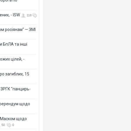
них, - ISW
118
ом росіянам" — ЗМІ
від кордону з Україною: в
"Мої іграшки": Роналду показав колекцію
 атаки дронів загорівся
суперкарів вартістю понад 25 млн євро
 БпЛА та інші
ФОТО. ВІДЕО
ожих цілей, -
ро загиблих, 15
 ЗРГК "панцирь-
референдум щодо
т загинув від удару
Топпосадовцю Повітряних Сил вручили но
з Маском щодо
матчу: ще 12 людей
підозру
О
50
0