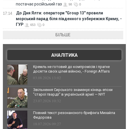
постачає російський газ
98
0
До Дня Ялти: оператори "Group 13" провели
17:14
морський парад біля південного узбережжя Криму, -
ГУР
653
0
БІЛЬШЕ
АНАЛІТИКА
Кремль не готовий до компромісів і прагне
досягти своїх цілей війною, - Foreign Affairs
03.08.2026 13:02
Звільнення Сирського знаменує кінець епохи
"старої гвардії" в українській армії — NYT
23.07.2026 10:32
Повний текст резонансного брифінга Михайла
Федорова
18.07.2026 09:27