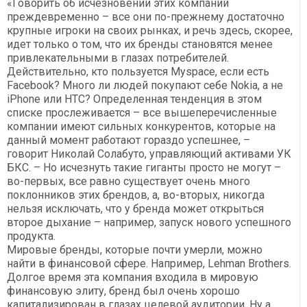
«Говорить об исчезновении этих компаний
преждевременно – все они по-прежнему достаточно
крупные игроки на своих рынках, и речь здесь, скорее,
идет только о том, что их бренды становятся менее
привлекательными в глазах потребителей.
Действительно, кто пользуется Myspace, если есть
Facebook? Много ли людей покупают себе Nokia, а не
iPhone или HTC? Определенная тенденция в этом
списке прослеживается – все вышеперечисленные
компании имеют сильных конкурентов, которые на
данный момент работают гораздо успешнее, –
говорит Николай Солабуто, управляющий активами УК
БКС. – Но исчезнуть такие гиганты просто не могут –
во-первых, все равно существует очень много
поклонников этих брендов, а, во-вторых, никогда
нельзя исключать, что у бренда может открыться
второе дыхание – например, запуск нового успешного
продукта.
Мировые бренды, которые почти умерли, можно
найти в финансовой сфере. Например, Lehman Brothers.
Долгое время эта компания входила в мировую
финансовую элиту, бренд был очень хорошо
капитализирован в глазах целевой аудитории. Ну а