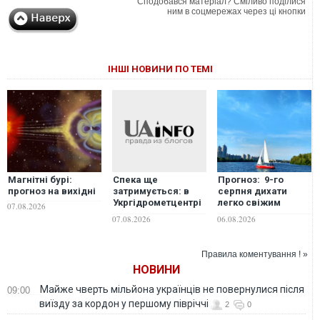
Сподобався матеріал? Сміливо поділися
ним в соцмережах через ці кнопки
ІНШІ НОВИНИ ПО ТЕМІ
Магнітні бурі:
Прогноз: 9-го
Спека ще
прогноз на вихідні
серпня дихати
затримується: в
легко свіжим
Укргідрометцентрі
07.08.2026
повітрям можна
розповіли, якою
06.08.2026
07.08.2026
буде повсюди в
завтра буде погода
Україні
в Україні
Правила коментування ! »
НОВИНИ
Майже чверть мільйона українців не повернулися після
09:00
виїзду за кордон у першому півріччі
2
0