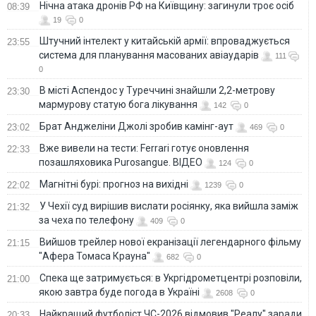
Нічна атака дронів РФ на Київщину: загинули троє осіб
08:39
19
0
Штучний інтелект у китайській армії: впроваджується
23:55
система для планування масованих авіаударів
111
0
В місті Аспендос у Туреччині знайшли 2,2-метрову
23:30
мармурову статую бога лікування
142
0
Брат Анджеліни Джолі зробив камінг-аут
23:02
469
0
Вже вивели на тести: Ferrari готує оновлення
22:33
позашляховика Purosangue. ВІДЕО
124
0
Магнітні бурі: прогноз на вихідні
22:02
1239
0
У Чехії суд вирішив вислати росіянку, яка вийшла заміж
21:32
за чеха по телефону
409
0
Вийшов трейлер нової екранізації легендарного фільму
21:15
"Афера Томаса Крауна"
682
0
Спека ще затримується: в Укргідрометцентрі розповіли,
21:00
якою завтра буде погода в Україні
2608
0
Найкращий футболіст ЧС-2026 відмовив "Реалу" заради
20:33