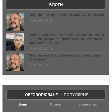
БЛОГИ
Надія лише на культ жінки в українській культурі
06.08.2026 08:49
Чому США не готові передати Україні ліцензію на
виробництво ракет Patriot: політика, безпека та
можливі альтернативи
03.08.2026 20:24
Перспектива: ЗСУ добомблять і всі інші склади
Wildberries
23.07.2026 11:31
ОБГОВОРЮВАНЕ
|
ПОПУЛЯРНЕ
День
Місяць
За весь час