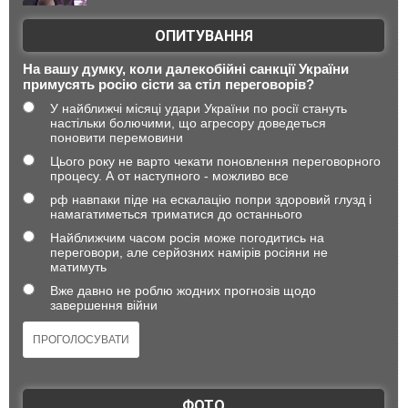
ОПИТУВАННЯ
На вашу думку, коли далекобійні санкції України
примусять росію сісти за стіл переговорів?
У найближчі місяці удари України по росії стануть
настільки болючими, що агресору доведеться
поновити перемовини
Цього року не варто чекати поновлення переговорного
процесу. А от наступного - можливо все
рф навпаки піде на ескалацію попри здоровий глузд і
намагатиметься триматися до останнього
Найближчим часом росія може погодитись на
переговори, але серйозних намірів росіяни не
матимуть
Вже давно не роблю жодних прогнозів щодо
завершення війни
ФОТО