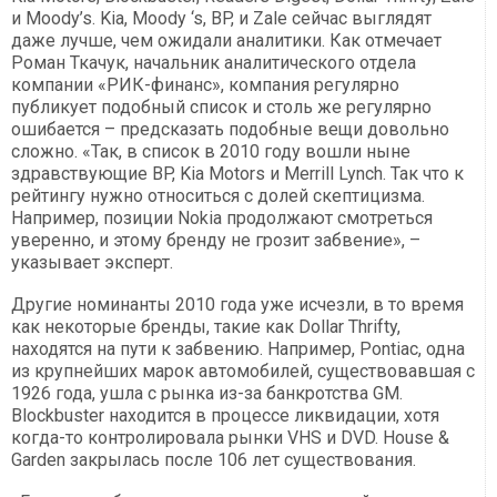
и Moody’s. Kia, Moody ‘s, BP, и Zale сейчас выглядят
даже лучше, чем ожидали аналитики. Как отмечает
Роман Ткачук, начальник аналитического отдела
компании «РИК-финанс», компания регулярно
публикует подобный список и столь же регулярно
ошибается – предсказать подобные вещи довольно
сложно. «Так, в список в 2010 году вошли ныне
здравствующие BP, Kia Motors и Merrill Lynch. Так что к
рейтингу нужно относиться с долей скептицизма.
Например, позиции Nokia продолжают смотреться
уверенно, и этому бренду не грозит забвение», –
указывает эксперт.
Другие номинанты 2010 года уже исчезли, в то время
как некоторые бренды, такие как Dollar Thrifty,
находятся на пути к забвению. Например, Pontiac, одна
из крупнейших марок автомобилей, существовавшая с
1926 года, ушла с рынка из-за банкротства GM.
Blockbuster находится в процессе ликвидации, хотя
когда-то контролировала рынки VHS и DVD. House &
Garden закрылась после 106 лет существования.