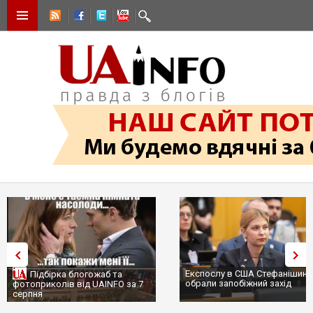
Експослу в США Стефанішиній
Трамп не передасть Україні
обрали запобіжний захід
сотні ракет до Patriot, бо у С
...