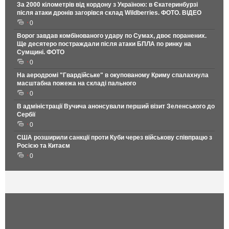
За 2000 кілометрів від кордону з Україною: в Єкатеринбурзі
після атаки дронів загорівся склад Wildberries. ФОТО. ВІДЕО
0
Ворог завдав комбінованого удару по Сумах, двоє поранених.
Ще десятеро постраждали після атаки БПЛА по ринку на
Сумщині. ФОТО
0
На аеродромі "Гвардійське" в окупованому Криму спалахнула
масштабна пожежа на складі пального
0
В адміністрації Вучича анонсували перший візит Зеленського до
Сербії
0
США розширили санкції проти Куби через військову співпрацю з
Росією та Китаєм
0