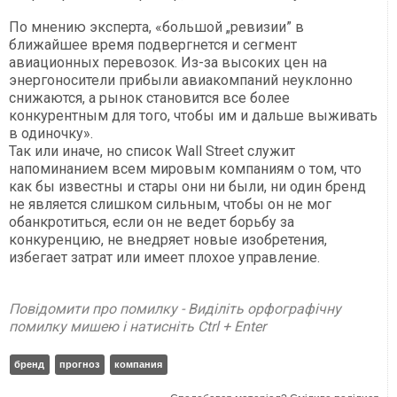
По мнению эксперта, «большой „ревизии” в
ближайшее время подвергнется и сегмент
авиационных перевозок. Из-за высоких цен на
энергоносители прибыли авиакомпаний неуклонно
снижаются, а рынок становится все более
конкурентным для того, чтобы им и дальше выживать
в одиночку».
Так или иначе, но список Wall Street служит
напоминанием всем мировым компаниям о том, что
как бы известны и стары они ни были, ни один бренд
не является слишком сильным, чтобы он не мог
обанкротиться, если он не ведет борьбу за
конкуренцию, не внедряет новые изобретения,
избегает затрат или имеет плохое управление.
Повідомити про помилку - Виділіть орфографічну
помилку мишею і натисніть Ctrl + Enter
бренд
прогноз
компания