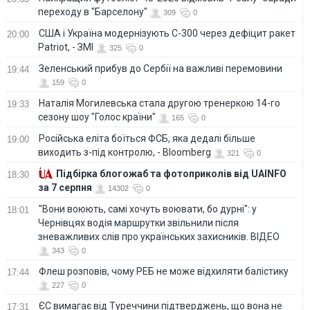
переходу в "Барселону"
309
0
США і Україна модернізують С-300 через дефіцит ракет
20:00
Patriot, - ЗМІ
325
0
Зеленський прибув до Сербії на важливі перемовини
19:44
159
0
Наталія Могилевська стала другою тренеркою 14-го
19:33
сезону шоу "Голос країни"
165
0
Російська еліта боїться ФСБ, яка дедалі більше
19:00
виходить з-під контролю, - Bloomberg
321
0
Підбірка блогожаб та фотоприколів від UAINFO
18:30
за 7 серпня
14302
0
"Вони воюють, самі хочуть воювати, бо дурні": у
18:01
Чернівцях водія маршрутки звільнили після
зневажливих слів про українських захисників. ВІДЕО
343
0
Флеш розповів, чому РЕБ не може відхиляти балістику
17:44
227
0
ЄС вимагає від Туреччини підтверджень, що вона не
17:31