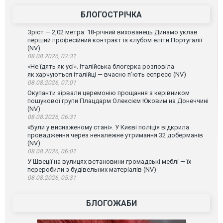
БЛОГОСТРІЧКА
Зріст — 2,02 метра: 18-річний вихованець Динамо уклав
перший професійний контракт із клубом еліти Португалії
(NV)
08.08.2026, 07:31
«Не їдять як усі». Італійська блогерка розповіла
як харчуються італійці — вчасно п’ють еспресо (NV)
08.08.2026, 07:01
Окупанти зірвали церемонію прощання з керівником
пошукової групи Плацдарм Олексієм Юковим на Донеччині
(NV)
08.08.2026, 06:31
«Були у виснаженому стані». У Києві поліція відкрила
провадження через неналежне утримання 32 доберманів
(NV)
08.08.2026, 06:01
У Швеції на вулицях встановини громадські меблі — їх
переробили з будівельних матеріалів (NV)
08.08.2026, 05:31
БЛОГОЖАБИ