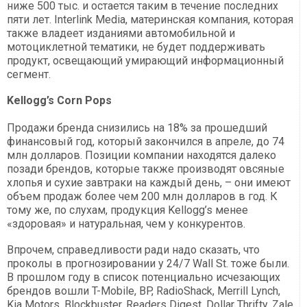
ниже 500 тыс. и остается таким в течение последних
пяти лет. Interlink Media, материнская компания, которая
также владеет изданиями автомобильной и
мотоциклетной тематики, не будет поддерживать
продукт, освещающий умирающий информационный
сегмент.
Kellogg’s Corn Pops
Продажи бренда снизились на 18% за прошедший
финансовый год, который закончился в апреле, до 74
млн долларов. Позиции компании находятся далеко
позади брендов, которые также производят овсяные
хлопья и сухие завтраки на каждый день, – они имеют
объем продаж более чем 200 млн долларов в год. К
тому же, по слухам, продукция Kellogg’s менее
«здоровая» и натуральная, чем у конкурентов.
Впрочем, справедливости ради надо сказать, что
проколы в прогнозировании у 24/7 Wall St. тоже были.
В прошлом году в список потенциально исчезающих
брендов вошли T-Mobile, BP, RadioShack, Merrill Lynch,
Kia Motors, Blockbuster, Readers Digest, Dollar Thrifty, Zale