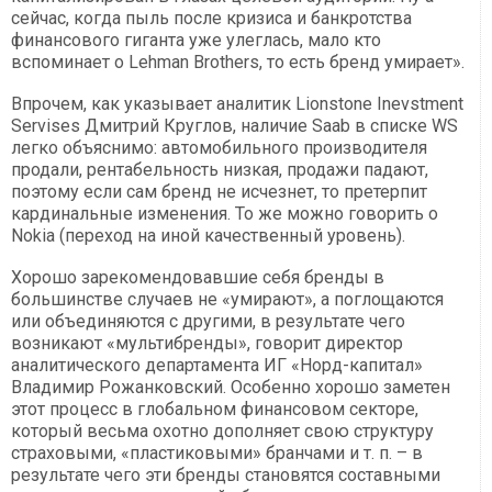
сейчас, когда пыль после кризиса и банкротства
финансового гиганта уже улеглась, мало кто
вспоминает о Lehman Brothers, то есть бренд умирает».
Впрочем, как указывает аналитик Lionstone Inevstment
Servises Дмитрий Круглов, наличие Saab в списке WS
легко объяснимо: автомобильного производителя
продали, рентабельность низкая, продажи падают,
поэтому если сам бренд не исчезнет, то претерпит
кардинальные изменения. То же можно говорить о
Nokia (переход на иной качественный уровень).
Хорошо зарекомендовавшие себя бренды в
большинстве случаев не «умирают», а поглощаются
или объединяются с другими, в результате чего
возникают «мультибренды», говорит директор
аналитического департамента ИГ «Норд-капитал»
Владимир Рожанковский. Особенно хорошо заметен
этот процесс в глобальном финансовом секторе,
который весьма охотно дополняет свою структуру
страховыми, «пластиковыми» бранчами и т. п. – в
результате чего эти бренды становятся составными