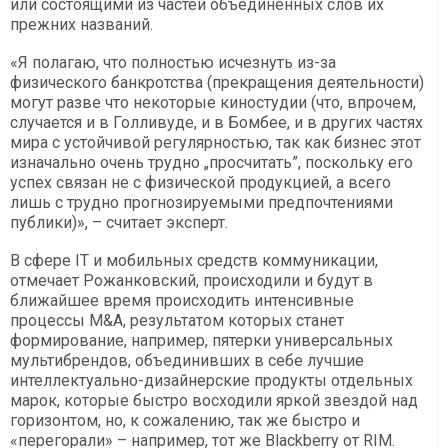
или состоящими из частей объединенных слов их
прежних названий.
«Я полагаю, что полностью исчезнуть из-за
физического банкротства (прекращения деятельности)
могут разве что некоторые киностудии (что, впрочем,
случается и в Голливуде, и в Бомбее, и в других частях
мира с устойчивой регулярностью, так как бизнес этот
изначально очень трудно „просчитать”, поскольку его
успех связан не с физической продукцией, а всего
лишь с трудно прогнозируемыми предпочтениями
публики)», – считает эксперт.
В сфере IT и мобильных средств коммуникации,
отмечает Рожанковский, происходили и будут в
ближайшее время происходить интенсивные
процессы M&A, результатом которых станет
формирование, например, пятерки универсальных
мультибрендов, объединивших в себе лучшие
интеллектуально-дизайнерские продукты отдельных
марок, которые быстро восходили яркой звездой над
горизонтом, но, к сожалению, так же быстро и
«перегорали» – например, тот же Blackberry от RIM.