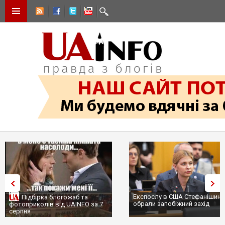
Експослу в США Стефанішині
Підбірка блогожаб та
обрали запобіжний захід
фотоприколів від UAINFO за 7
серпня