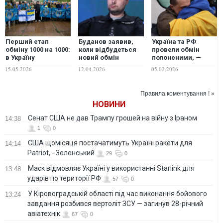
Перший етап
Буданов заявив,
Україна та РФ
обміну 1000 на 1000:
коли відбудеться
провели обмін
в Україну
новий обмін
полоненими, —
повернулися з
полоненими
Зеленський. ФОТО
15.05.2026
12.04.2026
05.02.2026
російського полону
205 військових.
ФОТО
Правила коментування ! »
НОВИНИ
Сенат США не дав Трампу грошей на війну з Іраном
14:38
1
0
США щомісяця постачатимуть Україні ракети для
14:14
Patriot, - Зеленський
29
0
Маск відмовляє Україні у використанні Starlink для
13:48
ударів по території РФ
57
0
У Кіровоградській області під час виконання бойового
13:24
завдання розбився вертоліт ЗСУ — загинув 28-річний
авіатехнік
67
0