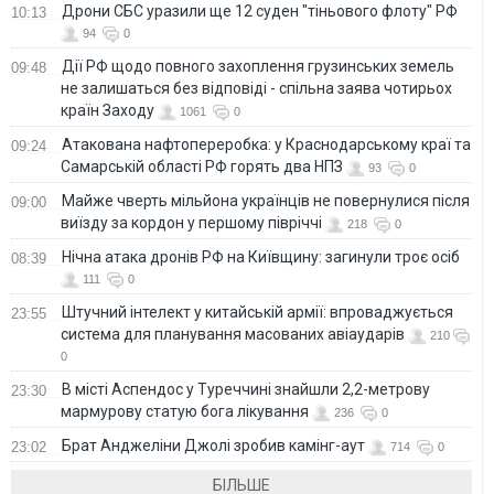
Дрони СБС уразили ще 12 суден "тіньового флоту" РФ
10:13
94
0
Дії РФ щодо повного захоплення грузинських земель
09:48
не залишаться без відповіді - спільна заява чотирьох
країн Заходу
1061
0
Атакована нафтопереробка: у Краснодарському краї та
09:24
Самарській області РФ горять два НПЗ
93
0
Майже чверть мільйона українців не повернулися після
09:00
виїзду за кордон у першому півріччі
218
0
Нічна атака дронів РФ на Київщину: загинули троє осіб
08:39
111
0
Штучний інтелект у китайській армії: впроваджується
23:55
система для планування масованих авіаударів
210
0
В місті Аспендос у Туреччині знайшли 2,2-метрову
23:30
мармурову статую бога лікування
236
0
Брат Анджеліни Джолі зробив камінг-аут
23:02
714
0
БІЛЬШЕ