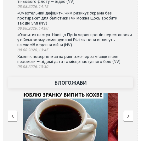
тіньового флоту — відео (NV)
08.08.2026, 14:15
«Смертельний дефіцит». Чим ризикує Україна без
протиракет для балістики і чи можна щось зробити —
західні ЗМІ (NV)
08.08.2026, 14:00
«Ожвити» наступ. Навіщо Путін зараз провів перестановки
у військовому командуванні РФ і як вони вплинуть
на спосіб ведення війни (NV)
08.08.2026, 13:45
Хижняк повернеться на ринг вже через місяць після
перемоги — відомі дата та місце наступного бою (NV)
08.08.2026, 13:30
БЛОГОЖАБИ