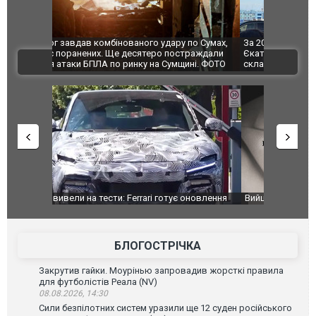
по Сумах,
За 2000 кілометрів від кордону з Україною: в
"Мої іграш
траждали
Єкатеринбурзі після атаки дронів загорівся
суперкарів
ВІДЕО
ині. ФОТО
склад Wildberries. ФОТО. ВІДЕО
оновлення
Вийшов трейлер нової екранізації легендарного
Зеленський
фільму "Афера Томаса Крауна"
перемовин
БЛОГОСТРІЧКА
Закрутив гайки. Моурінью запровадив жорсткі правила
для футболістів Реала (NV)
08.08.2026, 14:30
Сили безпілотних систем уразили ще 12 суден російського