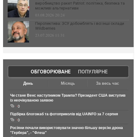
виробництво ракет Patriot: політика, безпека та
можливі альтернативи
03.08.2026 20:24
Перспектива: ЗСУ добомблять і всі інші склади
Wildberries
23.07.2026 11:31
ОБГОВОРЮВАНЕ
|
ПОПУЛЯРНЕ
День
Місяць
За весь час
Чи стане Венс наступником Трампа? Президент США виступив
із неочікуваною заявою
0
Підбірка блогожаб та фотоприколів від UAINFO за 7 серпня
0
Росіяни почали використовувати значно більшу версію дрона
"Гербера", - "Флеш"