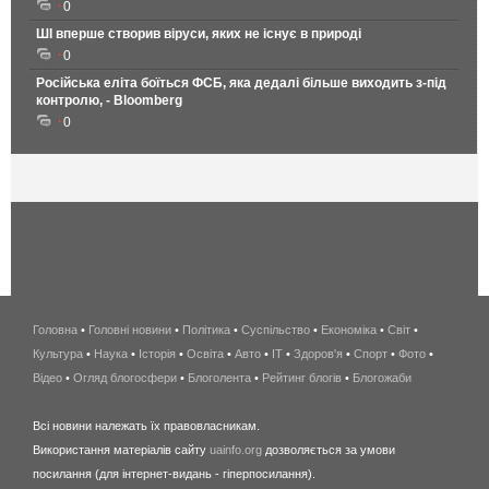
0
ШІ вперше створив віруси, яких не існує в природі
0
Російська еліта боїться ФСБ, яка дедалі більше виходить з-під
контролю, - Bloomberg
0
Головна
•
Головні новини
•
Політика
•
Суспільство
•
Економіка
беспроводной
•
Світ
•
Культура
•
Наука
•
Історія
•
Освіта
•
Авто
•
IT
•
Здоров'я
интернет
•
Спорт
•
Фото
•
Відео
•
Огляд блогосфери
•
Блоголента
•
Рейтинг блогів
киев
•
Блогожаби
и
Всі новини належать їх правовласникам.
область
Використання матеріалів сайту
uainfo.org
дозволяється за умови
wimax
посилання (для інтернет-видань - гіперпосилання).
интернет