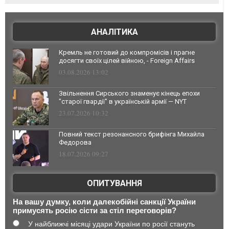
АНАЛІТИКА
Кремль не готовий до компромісів і прагне
досягти своїх цілей війною, - Foreign Affairs
03.08.2026 13:02
Звільнення Сирського знаменує кінець епохи
"старої гвардії" в українській армії — NYT
23.07.2026 10:32
Повний текст резонансного брифінга Михайла
Федорова
18.07.2026 09:27
ОПИТУВАННЯ
На вашу думку, коли далекобійні санкції України
примусять росію сісти за стіл переговорів?
У найближчі місяці удари України по росії стануть