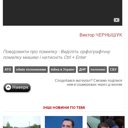
Виктор ЧЕРНЫШУК
Повідомити про помилку - Виділіть орфографічну
помилку мишею і натисніть Ctrl + Enter
АТО
обмін полоненими
війна в Україні
ДНР
полонені
СБУ
Сподобався матеріал? Сміливо поділися
ним в соцмережах через ці кнопки
ІНШІ НОВИНИ ПО ТЕМІ