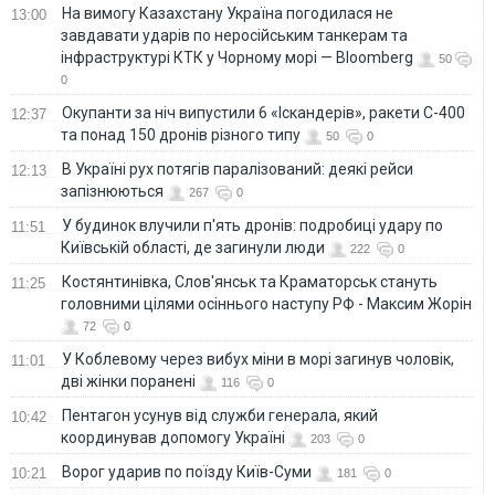
На вимогу Казахстану Україна погодилася не
13:00
завдавати ударів по неросійським танкерам та
інфраструктурі КТК у Чорному морі — Bloomberg
50
0
Окупанти за ніч випустили 6 «Іскандерів», ракети С-400
12:37
та понад 150 дронів різного типу
50
0
В Україні рух потягів паралізований: деякі рейси
12:13
запізнюються
267
0
У будинок влучили п'ять дронів: подробиці удару по
11:51
Київській області, де загинули люди
222
0
Костянтинівка, Слов'янськ та Краматорськ стануть
11:25
головними цілями осіннього наступу РФ - Максим Жорін
72
0
У Коблевому через вибух міни в морі загинув чоловік,
11:01
дві жінки поранені
116
0
Пентагон усунув від служби генерала, який
10:42
координував допомогу Україні
203
0
Ворог ударив по поїзду Київ-Суми
10:21
181
0