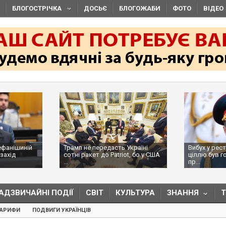
БЛОГОСТРІЧКА
ДОСЬЄ
БЛОГОЖАБИ
ФОТО
ВІДЕО
ефанішиній
Трамп не передасть Україні
Вибух у рес
захід
сотні ракет до Patriot, бо у США
ціллю був г
...
пр...
АДЗВИЧАЙНІ ПОДІЇ
СВІТ
КУЛЬТУРА
ЗНАННЯ
ТАРИФИ
ПОДВИГИ УКРАЇНЦІВ