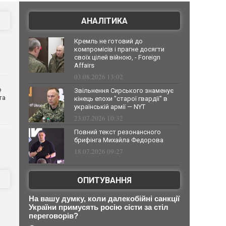
АНАЛІТИКА
Кремль не готовий до
компромісів і прагне досягти
своїх цілей війною, - Foreign
Affairs
03.08.2026 13:02
о
Звільнення Сирського знаменує
та
кінець епохи "старої гвардії" в
українській армії — NYT
23.07.2026 10:32
Повний текст резонансного
брифінга Михайла Федорова
18.07.2026 09:27
ОПИТУВАННЯ
На вашу думку, коли далекобійні санкції
України примусять росію сісти за стіл
переговорів?