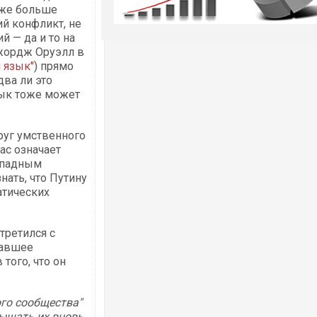
аже больше
ий конфликт, не
 — да и то на
Джордж Оруэлл в
 язык"
) прямо
два ли это
зык тоже может
руг умственного
ас означает
западным
нать, что Путину
атических
третился с
вавшее
того, что он
го сообщества"
ышать их вновь,