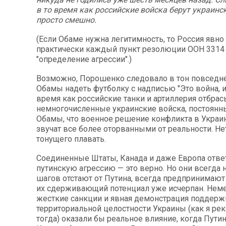
в то время как российские войска берут украинск
просто смешно.
(Если Обаме нужна легитимность, то Россия явно
практически каждый пункт резолюции ООН 3314 
"определение агрессии".)
Возможно, Порошенко следовало в тон повседн
Обамы надеть футболку с надписью "Это война, ид
время как российские танки и артиллерия отбра
немногочисленные украинские войска, постоян
Обамы, что военное решение конфликта в Украине
звучат все более оторванными от реальности. Не
тонущего плавать.
Соединенные Штаты, Канада и даже Европа отве
путинскую агрессию — это верно. Но они всегда 
шагов отстают от Путина, всегда предпринимают 
их сдерживающий потенциал уже исчерпан. Не
жесткие санкции и явная демонстрация поддерж
территориальной целостности Украины (как я р
тогда) оказали бы реальное влияние, когда Пути