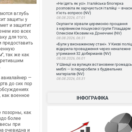
«Не їдять як усі». Італійська блогерка
розповіла як харчуються італійці — вчас
аются вглубь
п’ють еспресо (NV)
08.08.2026, 07:01
сит защиты у
Окупанти зірвали церемонію прощання
имет и защитит
з керівником пошукової групи Плацдарм
енем изо всех
Олексієм Юковим на Донеччині (NV)
ку для того,
08.08.2026, 06:31
и предоставить
«Були у виснаженому стані». У Києві поліц
ренную
відкрила провадження через неналежне
утримання 32 доберманів (NV)
", так же как
08.08.2026, 06:01
стретившим
У Швеції на вулицях встановини громадсь
.
меблі — їх переробили з будівельних
матеріалів (NV)
 авиалайнер —
08.08.2026, 05:31
ртв до сих пор
 обсуждениях
, как военное
ІНФОГРАФІКА
 позорны, как
здо более
весы при
на очевидна и