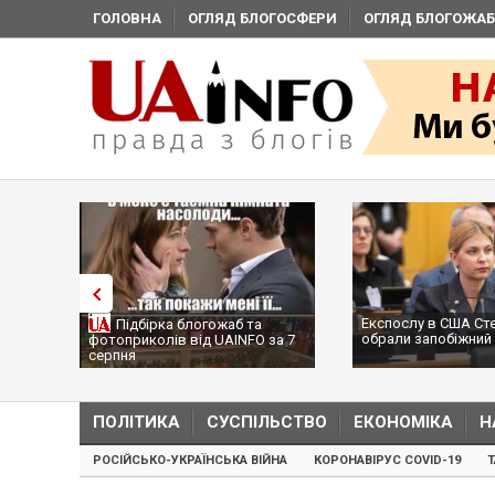
ГОЛОВНА
ОГЛЯД БЛОГОСФЕРИ
ОГЛЯД БЛОГОЖАБ
Експослу в США Ст
Підбірка блогожаб та
обрали запобіжний 
фотоприколів від UAINFO за 7
серпня
ПОЛІТИКА
СУСПІЛЬСТВО
ЕКОНОМІКА
Н
РОСІЙСЬКО-УКРАЇНСЬКА ВІЙНА
КОРОНАВІРУС COVID-19