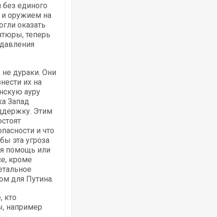
 без единого
 и оружием на
огли оказать
нтюры, теперь
 давления
не дураки. Они
нести их на
инскую ауру
ка Запад
ддержку. Этим
остоят
пасности и что
бы эта угроза
ая помощь или
се, кроме
етальное
ом для Путина.
, кто
ы, например
и