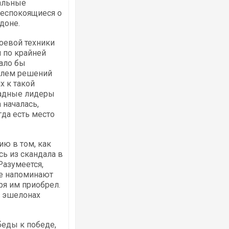
еальные
беспокоящиеся о
доне.
боевой техники
 по крайней
лало бы
млем решений
х к такой
падные лидеры
 началась,
гда есть место
ию в том, как
сь из скандала в
Разумеется,
ше напоминают
аря им приобрел.
в эшелонах
беды к победе,