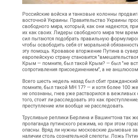
Российские войска и танковые колонны продвиг
восточной Украины. Правительство Украины про
свободного мира, который, как они надеются, пр
их как своих. Лидеры свободного мира тем врем
сил пытаются подобрать правильную формулиров
чтобы освободить себя от моральной обязанност
эту помощь. Кровавое вторжение Путина в суве
европейскую страну становится "вмешательством
Крым — помните, был такой Крым? — был "не в
сопротивления присоединением", а не аншлюсом
Всего шесть недель назад был сбит гражданский
помните, был такой МН 17? — и хотя более 100 же
не опознаны, гнев уже растворился в вежливых
того, стоит ли расследовать это как преступление
преступление или вообще не расследовать.
Трусливые реплики Берлина и Вашингтона так же
пропаганда путинского режима, но при этом гора
опасны. Вряд ли нужны московские дымовые за
наличии столь сознательной слепоты. Ложь Пути