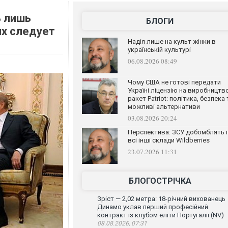
ь лишь
БЛОГИ
их следует
Надія лише на культ жінки в
українській культурі
06.08.2026 08:49
Чому США не готові передати
Україні ліцензію на виробництв
ракет Patriot: політика, безпека 
можливі альтернативи
03.08.2026 20:24
Перспектива: ЗСУ добомблять і
всі інші склади Wildberries
23.07.2026 11:31
БЛОГОСТРІЧКА
Зріст — 2,02 метра: 18-річний вихованець
Динамо уклав перший професійний
контракт із клубом еліти Португалії (NV)
08.08.2026, 07:31