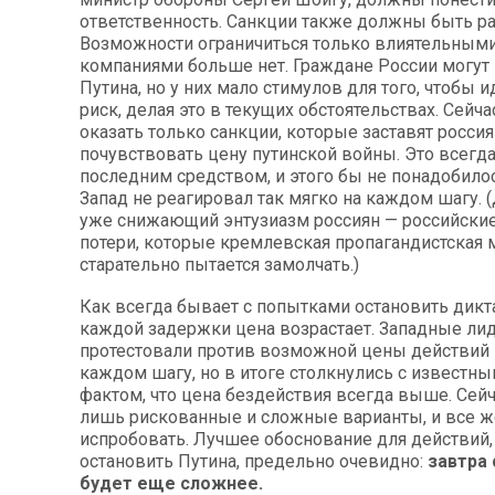
ответственность. Санкции также должны быть р
Возможности ограничиться только влиятельным
компаниями больше нет. Граждане России могут
Путина, но у них мало стимулов для того, чтобы 
риск, делая это в текущих обстоятельствах. Сейч
оказать только санкции, которые заставят россия
почувствовать цену путинской войны. Это всегд
последним средством, и этого бы не понадобилос
Запад не реагировал так мягко на каждом шагу. 
уже снижающий энтузиазм россиян — российски
потери, которые кремлевская пропагандистская 
старательно пытается замолчать.)
Как всегда бывает с попытками остановить дикт
каждой задержки цена возрастает. Западные ли
протестовали против возможной цены действий 
каждом шагу, но в итоге столкнулись с известн
фактом, что цена бездействия всегда выше. Сейч
лишь рискованные и сложные варианты, и все ж
испробовать. Лучшее обоснование для действий
остановить Путина, предельно очевидно:
завтра 
будет еще сложнее.