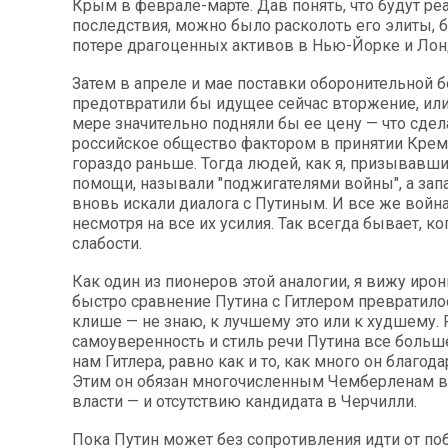
Крым в феврале-марте. Дав понять, что будут р
последствия, можно было расколоть его элиты, 
потере драгоценных активов в Нью-Йорке и Лон
Затем в апреле и мае поставки оборонительной 
предотвратили бы идущее сейчас вторжение, или
мере значительно подняли бы ее цену — что сде
российское общество фактором в принятии Кре
гораздо раньше. Тогда людей, как я, призывавши
помощи, называли "поджигателями войны", а за
вновь искали диалога с Путиным. И все же война
несмотря на все их усилия. Так всегда бывает, ко
слабости.
Как один из пионеров этой аналогии, я вижу ирон
быстро сравнение Путина с Гитлером превратило
клише — не знаю, к лучшему это или к худшему. 
самоуверенность и стиль речи Путина все боль
нам Гитлера, равно как и то, как много он благод
Этим он обязан многочисленным Чемберленам 
власти — и отсутствию кандидата в Черчилли.
Пока Путин может без сопротивления идти от по