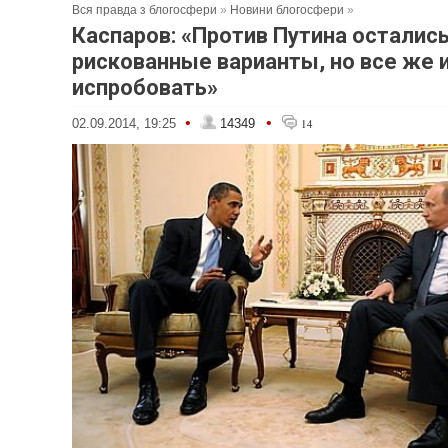
Вся правда з блогосфери
»
Новини блогосфери
»
Каспаров: «Против Путина осталис
рискованные варианты, но все же 
испробовать»
•
•
02.09.2014, 19:25
14349
14