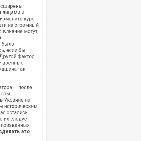
асширены.
и лицами и
 изменить курс
идти на огромный
ас влияние могут
н
а было
ь, если бы
(Другой фактор,
е военные
машина так
атора — после
деры
в Украине на
ым историческим
ас остались
е их следует
, призванных
сделать это