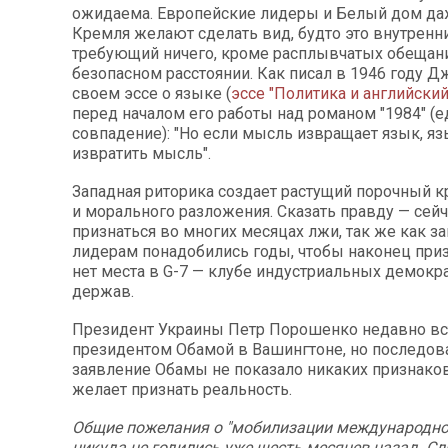
ожидаема. Европейские лидеры и Белый дом д
Кремля желают сделать вид, будто это внутренн
требующий ничего, кроме расплывчатых обещаний
безопасном расстоянии. Как писал в 1946 году 
своем эссе о языке (
эссе "Политика и английский
перед началом его работы над романом "1984" (е
совпадение): "Но если мысль извращает язык, я
извратить мысль".
Западная риторика создает растущий порочный к
и морального разложения. Сказать правду — сейч
признаться во многих месяцах лжи, так же как 
лидерам понадобились годы, чтобы наконец приз
нет места в G-7 — клубе индустриальных демокр
держав.
Президент Украины Петр Порошенко недавно вс
президентом Обамой в Вашингтоне, но последо
заявление Обамы не показало никаких признаков 
желает признать реальность.
Общие пожелания о "мобилизации международно
никуда не годились уже шесть месяцев назад. Сл