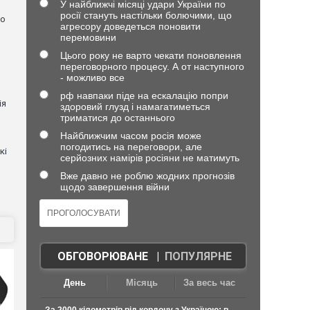
У найближчі місяці удари України по
росії стануть настільки болючими, що
но
агресору доведеться поновити
перемовини
Цього року не варто чекати поновлення
переговорного процесу. А от наступного
- можливо все
рф навпаки піде на ескалацію попри
ія
здоровий глузд і намагатиметься
триматися до останнього
Найближчим часом росія може
погодитись на переговори, але
кі
серйозних намірів росіяни не матимуть
Вже давно не роблю жодних прогнозів
щодо завершення війни
ОБГОВОРЮВАНЕ
|
ПОПУЛЯРНЕ
День
Місяць
За весь час