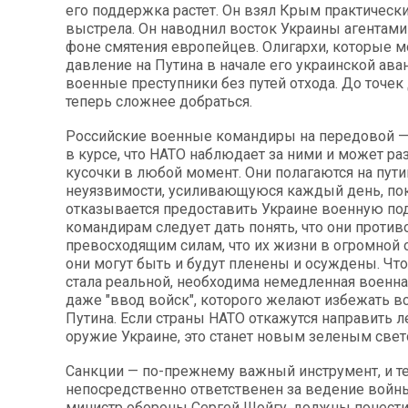
его поддержка растет. Он взял Крым практически
выстрела. Он наводнил восток Украины агентами
фоне смятения европейцев. Олигархи, которые м
давление на Путина в начале его украинской ава
военные преступники без путей отхода. До точек
теперь сложнее добраться.
Российские военные командиры на передовой — 
в курсе, что НАТО наблюдает за ними и может раз
кусочки в любой момент. Они полагаются на пут
неуязвимости, усиливающуюся каждый день, по
отказывается предоставить Украине военную по
командирам следует дать понять, что они против
превосходящим силам, что их жизни в огромной о
они могут быть и будут пленены и осуждены. Что
стала реальной, необходима немедленная военн
даже "ввод войск", которого желают избежать в
Путина. Если страны НАТО откажутся направить л
оружие Украине, это станет новым зеленым свет
Санкции — по-прежнему важный инструмент, и те
непосредственно ответственен за ведение войн
министр обороны Сергей Шойгу, должны понест