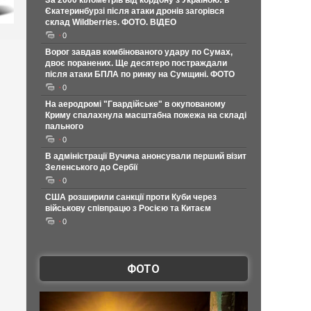
За 2000 кілометрів від кордону з Україною: в
Єкатеринбурзі після атаки дронів загорівся
склад Wildberries. ФОТО. ВІДЕО
0
Ворог завдав комбінованого удару по Сумах,
двоє поранених. Ще десятеро постраждали
після атаки БПЛА по ринку на Сумщині. ФОТО
0
На аеродромі "Гвардійське" в окупованому
Криму спалахнула масштабна пожежа на складі
пального
0
В адміністрації Вучича анонсували перший візит
Зеленського до Сербії
0
США розширили санкції проти Куби через
військову співпрацю з Росією та Китаєм
0
ФОТО