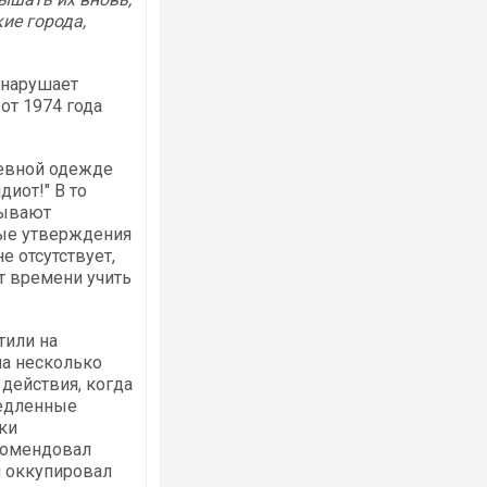
ие города,
 нарушает
от 1974 года
Ворог завдав комбінованого удару по
двоє поранених. Ще десятеро постра
евной одежде
після атаки БПЛА по ринку на Сумщині
иот!" В то
сывают
ные утверждения
 отсутствует,
т времени учить
тили на
на несколько
действия, когда
медленные
ки
Вже вивели на тести: Ferrari готує оно
екомендовал
позашляховика Purosangue. ВІДЕО
н оккупировал