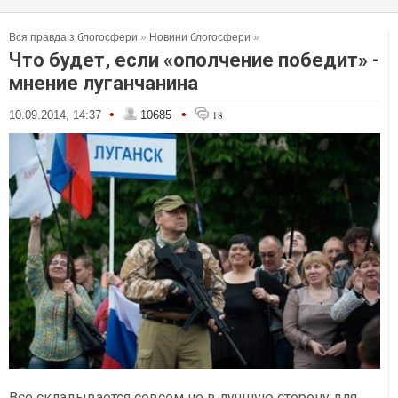
Вся правда з блогосфери
»
Новини блогосфери
»
Что будет, если «ополчение победит» -
мнение луганчанина
•
•
10.09.2014, 14:37
10685
18
Все складывается совсем не в лучшую сторону для