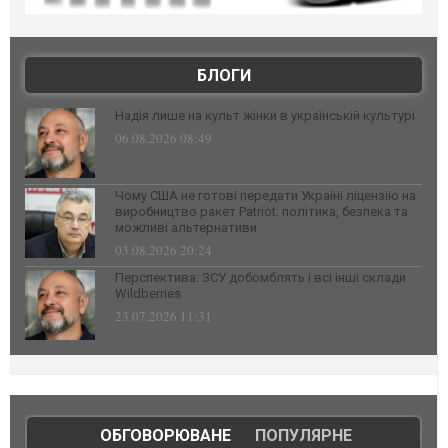
БЛОГИ
Надія лише на культ жінки в українській культурі
06.08.2026 08:49
Чому США не готові передати Україні ліцензію на
виробництво ракет Patriot: політика, безпека та
можливі альтернативи
03.08.2026 20:24
Перспектива: ЗСУ добомблять і всі інші склади
Wildberries
23.07.2026 11:31
ОБГОВОРЮВАНЕ
|
ПОПУЛЯРНЕ