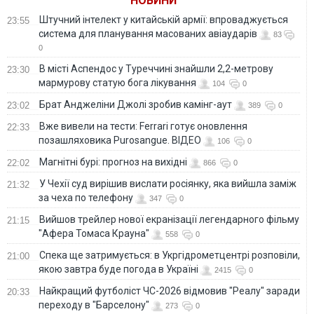
НОВИНИ
Штучний інтелект у китайській армії: впроваджується
23:55
система для планування масованих авіаударів
83
0
В місті Аспендос у Туреччині знайшли 2,2-метрову
23:30
мармурову статую бога лікування
104
0
Брат Анджеліни Джолі зробив камінг-аут
23:02
389
0
Вже вивели на тести: Ferrari готує оновлення
22:33
позашляховика Purosangue. ВІДЕО
106
0
Магнітні бурі: прогноз на вихідні
22:02
866
0
У Чехії суд вирішив вислати росіянку, яка вийшла заміж
21:32
за чеха по телефону
347
0
Вийшов трейлер нової екранізації легендарного фільму
21:15
"Афера Томаса Крауна"
558
0
Спека ще затримується: в Укргідрометцентрі розповіли,
21:00
якою завтра буде погода в Україні
2415
0
Найкращий футболіст ЧС-2026 відмовив "Реалу" заради
20:33
переходу в "Барселону"
273
0