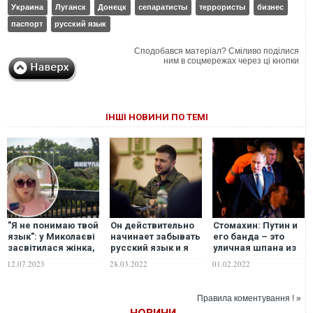
Украина
Луганск
Донецк
сепаратисты
террористы
бизнес
паспорт
русский язык
Сподобався матеріал? Сміливо поділися
ним в соцмережах через ці кнопки
ІНШІ НОВИНИ ПО ТЕМІ
"Я не понимаю твой
Он действительно
Стомахин: Путин и
язык": у Миколаєві
начинает забывать
его банда – это
засвітилася жінка,
русский язык и я
уличная шпана из
яка чекає на
понимаю, почему:
подворотни и
12.07.2023
28.03.2022
01.02.2022
"русскій мір".
Ян Валетов об
говорить с ними
ВІДЕО
интервью
надо только
Зеленского
языком, понятным
Правила коментування ! »
российским СМИ
для гопоты