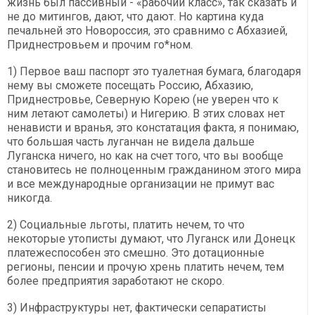
жизнь был пассивный - «рабочий класс», так сказать и
не до митингов, дают, что дают. Но картина куда
печальней это Новороссия, это сравнимо с Абхазией,
Приднестровьем и прочим го*ном.
1) Первое ваш паспорт это туалетная бумага, благодаря
нему вы сможете посещать Россию, Абхазию,
Приднестровье, Северную Корею (не уверен что к
ним летают самолеты) и Нигерию. В этих словах нет
ненависти и вранья, это констатация факта, я понимаю,
что большая часть луганчан не видела дальше
Луганска ничего, но как на счет того, что вы вообще
становитесь не полноценным гражданином этого мира
и все международные организации не примут вас
никогда.
2) Социальные льготы, платить нечем, то что
некоторые утописты думают, что Луганск или Донецк
платежеспособен это смешно. Это дотационные
регионы, пенсии и прочую хрень платить нечем, тем
более предприятия заработают не скоро.
3) Инфраструктуры нет, фактически сепаратисты