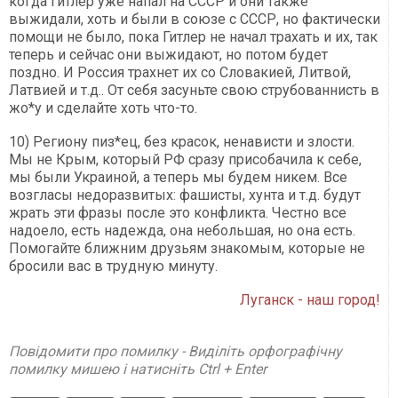
когда Гитлер уже напал на СССР и они также
выжидали, хоть и были в союзе с СССР, но фактически
помощи не было, пока Гитлер не начал трахать и их, так
теперь и сейчас они выжидают, но потом будет
поздно. И Россия трахнет их со Словакией, Литвой,
Латвией и т.д.. От себя засуньте свою струбованнисть в
жо*у и сделайте хоть что-то.
10) Региону пиз*ец, без красок, ненависти и злости.
Мы не Крым, который РФ сразу присобачила к себе,
мы были Украиной, а теперь мы будем никем. Все
возгласы недоразвитых: фашисты, хунта и т.д. будут
жрать эти фразы после это конфликта. Честно все
надоело, есть надежда, она небольшая, но она есть.
Помогайте ближним друзьям знакомым, которые не
бросили вас в трудную минуту.
Луганск - наш город!
Повідомити про помилку - Виділіть орфографічну
помилку мишею і натисніть Ctrl + Enter