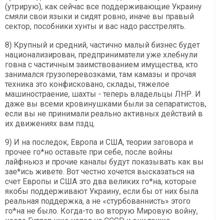
(утрирую), как сейчас все поддерживающие Украину
смяли свои языки и сидят ровно, иначе вы правый
сектор, пособники хунты и вас надо расстрелять.
8) Крупный и средний, частично малый бизнес будет
национализирован, предприниматели уже хлебнули
говна с частичным заимствованием имущества, кто
занимался грузоперевозками, там камазы и прочая
техника это конфисковано, склады, тяжелое
машиностраение, шахты - теперь владельцы ЛНР. И
даже вы всеми кровинушками были за сепаратистов,
если вы не принимали реально активных действий в
их движениях вам пздц.
9) И на последок, Европа и США, теории заговора и
прочее го*но оставьте при себе, после войны
лайфньюз и прочие каналы будут показывать как вы
зае*ись живете. Вот честно хочется высказаться на
счет Европы и США это два великих го*на, которые
якобы поддерживают Украину, если бы от них была
реальная поддержка, а не «стурбованнисть» этого
го*на не было. Когда-то во вторую Мировую войну,