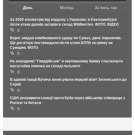
День
Місяць
За весь час
За 2000 кілометрів від кордону з Україною: в Єкатеринбурзі
після атаки дронів загорівся склад Wildberries. ФОТО. ВІДЕО
0
Ворог завдав комбінованого удару по Сумах, двоє поранених.
Ще десятеро постраждали після атаки БПЛА по ринку на
Сумщині. ФОТО
0
На аеродромі "Гвардійське" в окупованому Криму спалахнула
масштабна пожежа на складі пального
0
В адміністрації Вучича анонсували перший візит Зеленського до
Сербії
0
США розширили санкції проти Куби через військову співпрацю з
Росією та Китаєм
0