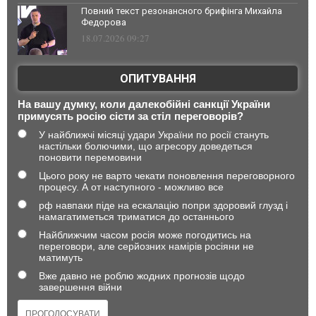
Повний текст резонансного брифінга Михайла
Федорова
18.07.2026 09:27
ОПИТУВАННЯ
На вашу думку, коли далекобійні санкції України
примусять росію сісти за стіл переговорів?
У найближчі місяці удари України по росії стануть
настільки болючими, що агресору доведеться
поновити перемовини
Цього року не варто чекати поновлення переговорного
процесу. А от наступного - можливо все
рф навпаки піде на ескалацію попри здоровий глузд і
намагатиметься триматися до останнього
Найближчим часом росія може погодитись на
переговори, але серйозних намірів росіяни не
матимуть
Вже давно не роблю жодних прогнозів щодо
завершення війни