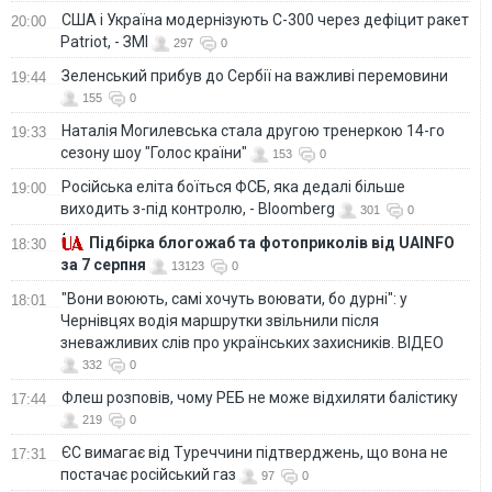
США і Україна модернізують С-300 через дефіцит ракет
20:00
Patriot, - ЗМІ
297
0
Зеленський прибув до Сербії на важливі перемовини
19:44
155
0
Наталія Могилевська стала другою тренеркою 14-го
19:33
сезону шоу "Голос країни"
153
0
Російська еліта боїться ФСБ, яка дедалі більше
19:00
виходить з-під контролю, - Bloomberg
301
0
Підбірка блогожаб та фотоприколів від UAINFO
18:30
за 7 серпня
13123
0
"Вони воюють, самі хочуть воювати, бо дурні": у
18:01
Чернівцях водія маршрутки звільнили після
зневажливих слів про українських захисників. ВІДЕО
332
0
Флеш розповів, чому РЕБ не може відхиляти балістику
17:44
219
0
ЄС вимагає від Туреччини підтверджень, що вона не
17:31
постачає російський газ
97
0