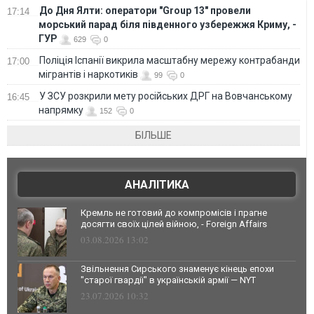
До Дня Ялти: оператори "Group 13" провели
17:14
морський парад біля південного узбережжя Криму, -
ГУР
629
0
Поліція Іспанії викрила масштабну мережу контрабанди
17:00
мігрантів і наркотиків
99
0
У ЗСУ розкрили мету російських ДРГ на Вовчанському
16:45
напрямку
152
0
БІЛЬШЕ
АНАЛІТИКА
Кремль не готовий до компромісів і прагне
досягти своїх цілей війною, - Foreign Affairs
03.08.2026 13:02
Звільнення Сирського знаменує кінець епохи
"старої гвардії" в українській армії — NYT
23.07.2026 10:32