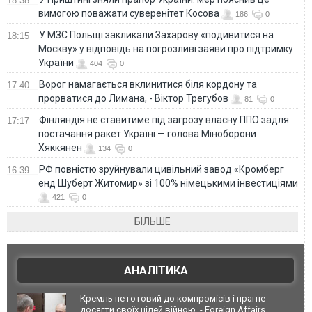
18:38
вимогою поважати суверенітет Косова
186
0
У МЗС Польщі закликали Захарову «подивитися на
18:15
Москву» у відповідь на погрозливі заяви про підтримку
України
404
0
Ворог намагається вклинитися біля кордону та
17:40
прорватися до Лимана, - Віктор Трегубов
81
0
Фінляндія не ставитиме під загрозу власну ППО задля
17:17
постачання ракет Україні — голова Міноборони
Хяккянен
134
0
РФ повністю зруйнували цивільний завод «Кромберг
16:39
енд Шуберт Житомир» зі 100% німецькими інвестиціями
421
0
БІЛЬШЕ
АНАЛІТИКА
Кремль не готовий до компромісів і прагне
досягти своїх цілей війною, - Foreign Affairs