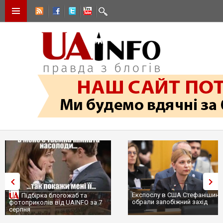
Експослу в США Стефанішині
Підбірка блогожаб та
обрали запобіжний захід
фотоприколів від UAINFO за 7
серпня