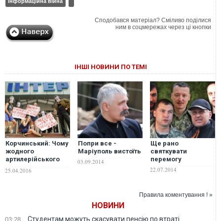
інформаційна війна
Сподобався матеріал? Сміливо поділися
ним в соцмережах через ці кнопки
ІНШІ НОВИНИ ПО ТЕМІ
Корчинський: Чому
Попри все -
Ще рано
жодного
Маріуполь вистоїть
святкувати
артилерійського
перемогу
03.09.2014
удару досі не
22.07.2014
25.04.2016
завдано по
"Інтеру"?
Правила коментування ! »
НОВИНИ
Студентам можуть скасувати пенсію по втраті
03:28