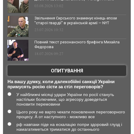
03.08.2026 13:02
Звільнення Сирського знаменує кінець епохи
"старої гвардії" в українській армії — NYT
23.07.2026 10:32
Повний текст резонансного брифінга Михайла
Федорова
18.07.2026 09:27
ОПИТУВАННЯ
На вашу думку, коли далекобійні санкції України
примусять росію сісти за стіл переговорів?
У найближчі місяці удари України по росії стануть
настільки болючими, що агресору доведеться
поновити перемовини
Цього року не варто чекати поновлення переговорного
процесу. А от наступного - можливо все
рф навпаки піде на ескалацію попри здоровий глузд і
намагатиметься триматися до останнього