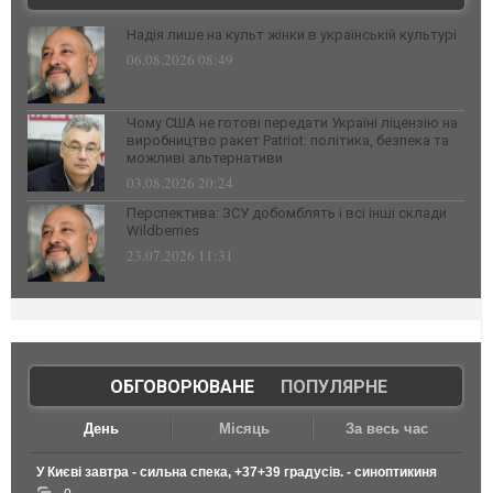
Надія лише на культ жінки в українській культурі
06.08.2026 08:49
Чому США не готові передати Україні ліцензію на
виробництво ракет Patriot: політика, безпека та
можливі альтернативи
03.08.2026 20:24
Перспектива: ЗСУ добомблять і всі інші склади
Wildberries
23.07.2026 11:31
ОБГОВОРЮВАНЕ
|
ПОПУЛЯРНЕ
День
Місяць
За весь час
У Києві завтра - сильна спека, +37+39 градусів. - синоптикиня