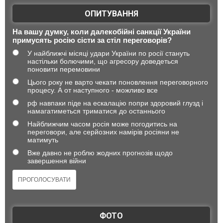
ОПИТУВАННЯ
На вашу думку, коли далекобійні санкції України
примусять росію сісти за стіл переговорів?
У найближчі місяці удари України по росії стануть
настільки болючими, що агресору доведеться
поновити перемовини
Цього року не варто чекати поновлення переговорного
процесу. А от наступного - можливо все
рф навпаки піде на ескалацію попри здоровий глузд і
намагатиметься триматися до останнього
Найближчим часом росія може погодитись на
переговори, але серйозних намірів росіяни не
матимуть
Вже давно не роблю жодних прогнозів щодо
завершення війни
ФОТО