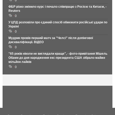
0
ФБР різко змінило курс і почало співпрацю з Росією та Китаєм, -
Reuters
0
У ЦПД розповіли про єдиний спосіб обмежити російські удари по
Україні
0
Мудрик провів перший матч за "Челсі" після допінгової
дискваліфікації. ВІДЕО
0
"65 років ніколи не виглядали краще", - фото-привітання Мішель
Обами до дня народження екс-президента США зібрало майже
мільйон лайків
0