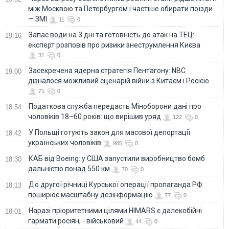
між Москвою та Петербургом і частіше обирати поїзди
— ЗМІ
11
0
Запас води на 3 дні та готовність до атак на ТЕЦ:
19:16
експерт розповів про ризики знеструмлення Києва
31
0
Засекречена ядерна стратегія Пентагону: NBC
19:00
дізналося можливий сценарій війни з Китаєм і Росією
71
0
Податкова служба передасть Міноборони дані про
18:54
чоловіків 18–60 років: що вирішив уряд
122
0
У Польщі готують закон для масової депортації
18:42
українських чоловіків
985
0
КАБ від Boeing: у США запустили виробництво бомб
18:30
дальністю понад 550 км
70
0
До другої річниці Курської операції пропаганда РФ
18:13
поширює масштабну дезінформацію
77
0
Наразі пріоритетними цілями HIMARS є далекобійні
18:01
гармати росіян, - військовий
44
0