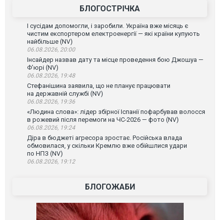
БЛОГОСТРІЧКА
І сусідам допомогли, і заробили. Україна вже місяць є
чистим експортером електроенергії — які країни купують
найбільше (NV)
06.08.2026, 20:00
Інсайдер назвав дату та місце проведення бою Джошуа —
Ф’юрі (NV)
06.08.2026, 19:48
Стефанішина заявила, що не планує працювати
на державній службі (NV)
06.08.2026, 19:36
«Людина слова»: лідер збірної Іспанії пофарбував волосся
в рожевий після перемоги на ЧС-2026 — фото (NV)
06.08.2026, 19:24
Діра в бюджеті агресора зростає. Російська влада
обмовилася, у скільки Кремлю вже обійшлися удари
по НПЗ (NV)
06.08.2026, 19:12
БЛОГОЖАБИ