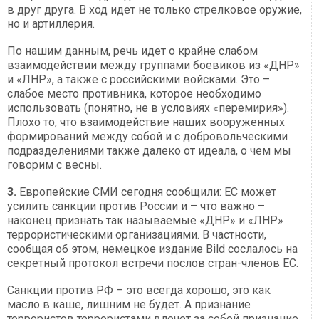
в друг друга. В ход идет не только стрелковое оружие,
но и артиллерия.
По нашим данным, речь идет о крайне слабом
взаимодействии между группами боевиков из «ДНР»
и «ЛНР», а также с российскими войсками. Это –
слабое место противника, которое необходимо
использовать (понятно, не в условиях «перемирия»).
Плохо то, что взаимодействие наших вооруженных
формирований между собой и с добровольческими
подразделениями также далеко от идеала, о чем мы
говорим с весны.
3.
Европейские СМИ сегодня сообщили: ЕС может
усилить санкции против России и – что важно –
наконец признать так называемые «ДНР» и «ЛНР»
террористическими организациями. В частности,
сообщая об этом, немецкое издание Bild сослалось на
секретный протокол встречи послов стран-членов ЕС.
Санкции против РФ – это всегда хорошо, это как
масло в каше, лишним не будет. А признание
террористов террористами влечет за собой признание