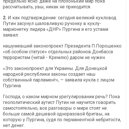
предельно ясно: даже на плохонький мир пока
рассчитывать, увы, никак не приходится.
2.
И как подтверждение: сегодня великий кукловод
Путин засунул шаловливую ручонку в куклу-
марионетку лидера «ДНР» Пургина и его устами
заявил:
нашумевший законопроект Президента П.Порошенко
«об особом статусе» отдельных районов Донбасса
террористам (читай - Кремлю) даром не нужен.
«Это законопроект для Украины. Для Донецкой
народной республики законы создает наш
собственный парламент», — заявила кукла с лицом
Пургина.
Господа, о каком мирном урегулировании речь? Пока
геополитический аутист Путин не научится говорить
самостоятельно, все разговоры о мире стоят не
больше самой дешевой одноразовой бритвы, на
которую у Пургина, судя по перманентной небритости,
нет денег.