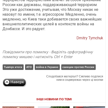
России как державы, поддерживающей терроризм.
Это уже достижение, учитывая, что Москву никак не
назовут по имени, т.е. агрессором. Медленно, очень
медленно, но Киев таки добивается своих важнейших
внешнеполитических целей в контексте войны на
Донбассе. И это радует.
Dmitry Tymchuk
Повідомити про помилку - Виділіть орфографічну
помилку мишею і натисніть Ctrl + Enter
Тымчук итоги
АТО
война в Украине
санкции против России
Сподобався матеріал? Сміливо поділися
ним в соцмережах через ці кнопки
ІНШІ НОВИНИ ПО ТЕМІ