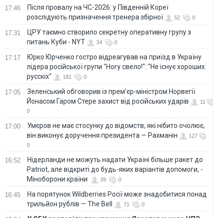
Після провалу на ЧС-2026: у Південній Кореї
17:46
розслідують призначення тренера збірної
52
0
ЦРУ таємно створило секретну оперативну групу з
17:31
питань Куби - NYT
34
0
Юрко Юрченко гостро відреагував на приїзд в Україну
17:17
лідера російської групи "Ногу свело!": "Не існує хороших
русскіх"
181
0
Зеленський обговорив із прем’єр-міністром Норвегії
17:05
Йонасом Гаром Стере захист від російських ударів
11
0
Умєров не має стосунку до відомств, які нібито очолює,
17:00
він виконує доручення президента — Рахманін
127
0
Нідерланди не можуть надати Україні більше ракет до
16:52
Patriot, але відкриті до будь-яких варіантів допомоги, -
Міноборони країни
39
0
На порятунок Wildberries Росії може знадобитися понад
16:45
трильйон рублів — The Bell
71
0