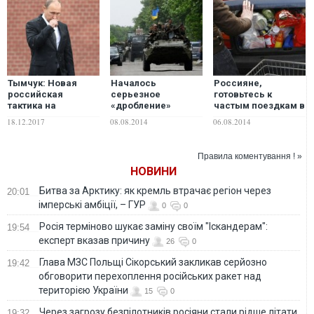
Тымчук: Новая
Началось
Россияне,
российская
серьезное
готовьтесь к
тактика на
«дробление»
частым поездкам в
Донбассе –
группировок ДНР -
соседние страны
18.12.2017
08.08.2014
06.08.2014
обычная
Тымчук
за едой
многоходовочка
Путина
Правила коментування ! »
НОВИНИ
Битва за Арктику: як кремль втрачає регіон через
20:01
імперські амбіції, – ГУР
0
0
Росія терміново шукає заміну своїм "Іскандерам":
19:54
експерт вказав причину
26
0
Глава МЗС Польщі Сікорський закликав серйозно
19:42
обговорити перехоплення російських ракет над
територією України
15
0
Через загрозу безпілотників росіяни стали рідше літати
19:32