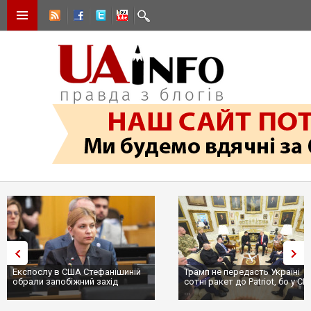
Трамп не передасть Україні
Вибух у ресторані в Москві
сотні ракет до Patriot, бо у США
ціллю був головком ВКС Ро
...
пр...