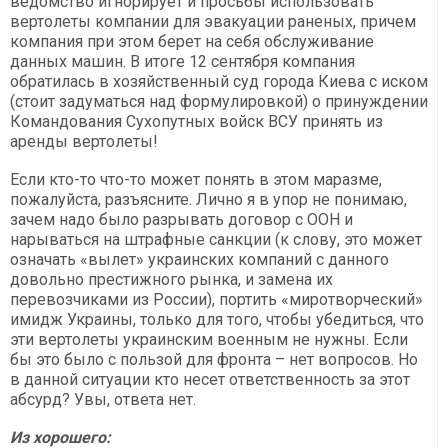
ведомство игнорирует и просьбы использовать
вертолеты компании для эвакуации раненых, причем
компания при этом берет на себя обслуживание
данных машин. В итоге 12 сентября компания
обратилась в хозяйственный суд города Киева с иском
(стоит задуматься над формулировкой) о принуждении
Командования Сухопутных войск ВСУ принять из
аренды вертолеты!
Если кто-то что-то может понять в этом маразме,
пожалуйста, разъясните. Лично я в упор не понимаю,
зачем надо было разрывать договор с ООН и
нарываться на штрафные санкции (к слову, это может
означать «вылет» украинских компаний с данного
довольно престижного рынка, и замена их
перевозчиками из России), портить «миротворческий»
имидж Украины, только для того, чтобы убедиться, что
эти вертолеты украинским военным не нужны. Если
бы это было с пользой для фронта – нет вопросов. Но
в данной ситуации кто несет ответственность за этот
абсурд? Увы, ответа нет.
Из хорошего: