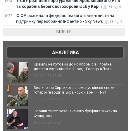
У СБУ розповіли про ураження Ярославського НПЗ
16:34
та кораблів берегової охорони фсб у Керчі
74
0
ФІФА розсилала федераціям заготовлені листи на
16:32
підтримку переобрання Інфантіно - Sky News
78
0
БІЛЬШЕ
АНАЛІТИКА
Кремль не готовий до компромісів і прагне
досягти своїх цілей війною, - Foreign Affairs
03.08.2026 13:02
Звільнення Сирського знаменує кінець епохи
"старої гвардії" в українській армії — NYT
23.07.2026 10:32
Повний текст резонансного брифінга Михайла
Федорова
18.07.2026 09:27