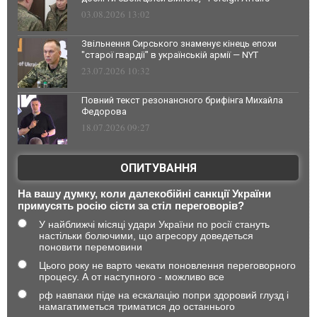
03.08.2026 13:02
Звільнення Сирського знаменує кінець епохи
"старої гвардії" в українській армії — NYT
23.07.2026 10:32
Повний текст резонансного брифінга Михайла
Федорова
18.07.2026 09:27
ОПИТУВАННЯ
На вашу думку, коли далекобійні санкції України
примусять росію сісти за стіл переговорів?
У найближчі місяці удари України по росії стануть
настільки болючими, що агресору доведеться
поновити перемовини
Цього року не варто чекати поновлення переговорного
процесу. А от наступного - можливо все
рф навпаки піде на ескалацію попри здоровий глузд і
намагатиметься триматися до останнього