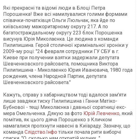
Які прекрасні та відомі люди в Блоці Петра
Порошенка! Вже всі намилувалися голими формами
співачки-початківця Ольги Люльчак, яка йде по
київському мажоритарному округу 217. А по
багатостраждальному округу 223 блок Порошенка
висунув Юрія Миколаєнка. Це людина з команди
Пилипишина. Герой столичної кримінальної хроніки у
2009-му році: "24 февраля сотрудники ГУ СБУ в г.
Киеве при получении взятки задержали депутата
Шевченковского райсовета, помощника Виктора
Пилипишина - Миколаенко Юрия Ивановича, 1980 года
рождения, члена Народной Партии, депутата
Шевченковского райсовета."
Кажуть, справу з хабарництвом тоді вдалося зам'яти
лише завдяки тиску Пилипишина і Ганни Матіко-
Бубнової - тещі Миколаєнка і давньої соратниці екс-
мера Омельченка. Дякую за фото
Юрій Левченко
, який
помітив, як цього діяча Порошенко з Кличком
намагалися пропхнути навесні в Київраду. Зазначу, що
команда
Слідство.Інфо
тільки почала рити виборчі
списки. "О, сколько нам откритій чудних..."