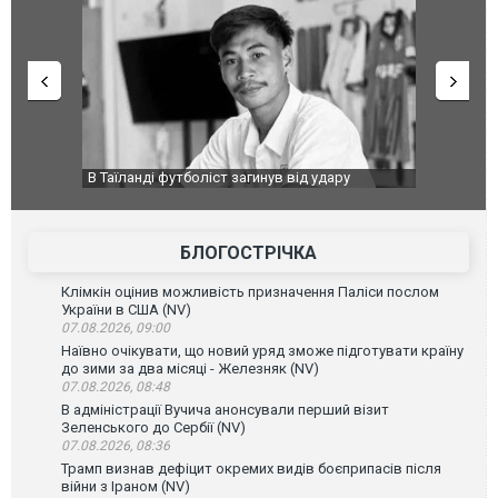
ару
Топпосадовцю Повітряних Сил вручили нову
Сили оборо
ей
підозру
губернатор
атаку. ВІД
БЛОГОСТРІЧКА
Клімкін оцінив можливість призначення Паліси послом
України в США (NV)
07.08.2026, 09:00
Наївно очікувати, що новий уряд зможе підготувати країну
до зими за два місяці - Железняк (NV)
07.08.2026, 08:48
В адміністрації Вучича анонсували перший візит
Зеленського до Сербії (NV)
07.08.2026, 08:36
Трамп визнав дефіцит окремих видів боєприпасів після
війни з Іраном (NV)