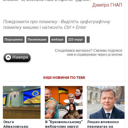
Дмитро ГНАП
Повідомити про помилку - Виділіть орфографічну
помилку мишею і натисніть Ctrl + Enter
Порошенко
Пилипишин
вибори
223 округ
Сподобався матеріал? Сміливо поділися
ним в соцмережах через ці кнопки
ІНШІ НОВИНИ ПО ТЕМІ
Ольга
В "Буковельському"
Ляшко впевнено
Айвазовська:
виборчому окрузі
перемагає на