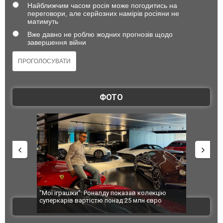
Найближчим часом росія може погодитись на
переговори, але серйозних намірів росіяни не
матимуть
Вже давно не роблю жодних прогнозів щодо
завершення війни
ФОТО
лекцію
Huawei виходить на ринок позашляховиків з
Росія атак
євро
моделлю Stelato G9. ФОТО
торговельн
ВІДЕО
ФОТО