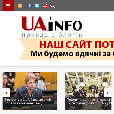
Експослу в США Стефанішиній
Трамп не передасть Україні
обрали запобіжний захід
сотні ракет до Patriot, бо у С
...