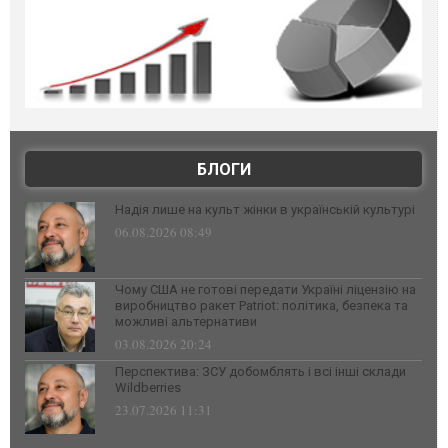
БЛОГИ
Надія лише на культ жінки в українській культурі
06.08.2026 08:49
Чому США не готові передати Україні ліцензію на
виробництво ракет Patriot: політика, безпека та
можливі альтернативи
03.08.2026 20:24
Перспектива: ЗСУ добомблять і всі інші склади
Wildberries
23.07.2026 11:31