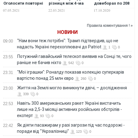
Оголосити повторні
різниця між 4-ма
довиборах по 208
вибори у 87-му
кандидатами-
округу, –
07.05.2021
22.03.2021
17.10.2020
окрузі ЦВК не має
лідерами всього
дослідження
права
1,5% – політолог
Правила коментування ! »
НОВИНИ
"Нам вони теж потрібні": Трамп підтвердив, що не
09:00
надасть Україні перехоплювачі до Patriot
1
0
Потужний гавайський телескоп виявив на Сонці те, чого
23:55
раніше не бачив ніхто
542
0
"Мої іграшки": Роналду показав колекцію суперкарів
23:31
вартістю понад 25 млн євро
260
0
Життя на Землі могло виникнути двічі, – дослідження
23:00
339
0
Навіть 300 американських ракет Україні вистачить
22:53
лише на 2,5-3 місяці активних російських обстрілів -
експерт
93
0
Як діяти пасажирам у разі загрози під час подорожі -
22:42
поради від "Укрзалізниці"
123
0