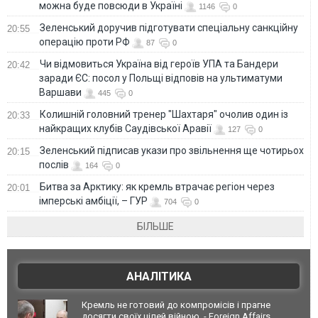
можна буде повсюди в Україні
1146
0
Зеленський доручив підготувати спеціальну санкційну
20:55
операцію проти РФ
87
0
Чи відмовиться Україна від героїв УПА та Бандери
20:42
заради ЄС: посол у Польщі відповів на ультиматуми
Варшави
445
0
Колишній головний тренер "Шахтаря" очолив один із
20:33
найкращих клубів Саудівської Аравії
127
0
Зеленський підписав укази про звільнення ще чотирьох
20:15
послів
164
0
Битва за Арктику: як кремль втрачає регіон через
20:01
імперські амбіції, – ГУР
704
0
БІЛЬШЕ
АНАЛІТИКА
Кремль не готовий до компромісів і прагне
досягти своїх цілей війною, - Foreign Affairs