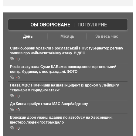
ОБГОВОРЮВАНЕ
|
ПОПУЛЯРНЕ
День
Місяць
За весь час
Сили оборони уразили Ярославський НПЗ: губернатор регіону
заявив про наймасштабнішу атаку. ВІДЕО
0
Росія атакувала Суми КАБами: пошкоджено торговельний
центр, будинки, є постраждалі. ФОТО
0
Глава МВС Німеччини назвав інцидент із дроном у Лейпцигу
"сценарієм гібридної атаки"
0
До Києва прибув глава МЗС Азербайджану
0
Ворожий дрон уранці вдарив по автобусу на Херсонщині:
шестеро людей постраждало
0