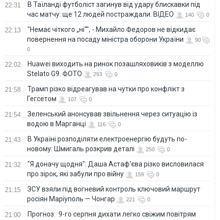
В Таїланді футболіст загинув від удару блискавки під
22:31
час матчу: ще 12 людей постраждали. ВІДЕО
140
0
"Немає чіткого „ні“", - Михайло Федоров не відкидає
22:13
повернення на посаду міністра оборони України
90
0
Huawei виходить на ринок позашляховиків з моделлю
22:02
Stelato G9. ФОТО
293
0
Трамп різко відреагував на чутки про конфлікт з
21:58
Гегсетом
107
0
Зеленський анонсував звільнення через ситуацію із
21:54
водою в Марганці
116
0
В Україні розподіляти електроенергію будуть по-
21:43
новому: Шмигаль розкрив деталі
250
0
"Я доначу щодня": Даша Астаф'єва різко висловилася
21:32
про зірок, які забули про війну
159
0
ЗСУ взяли під вогневий контроль ключовий маршрут
21:15
росіян Маріуполь — Чонгар
221
0
Прогноз: 9-го серпня дихати легко свіжим повітрям
21:00