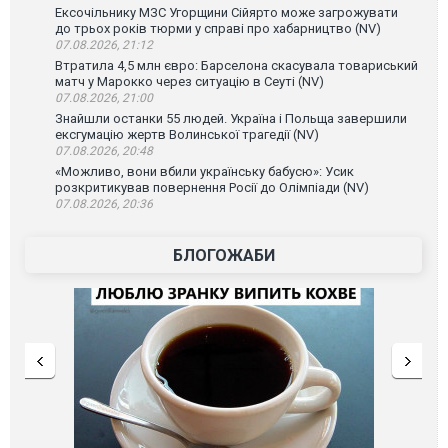
Ексочільнику МЗС Угорщини Сійярто може загрожувати
до трьох років тюрми у справі про хабарництво (NV)
07.08.2026, 21:12
Втратила 4,5 млн євро: Барселона скасувала товариський
матч у Марокко через ситуацію в Сеуті (NV)
07.08.2026, 21:00
Знайшли останки 55 людей. Україна і Польща завершили
ексгумацію жертв Волинської трагедії (NV)
07.08.2026, 20:48
«Можливо, вони вбили українську бабусю»: Усик
розкритикував повернення Росії до Олімпіади (NV)
07.08.2026, 20:36
БЛОГОЖАБИ