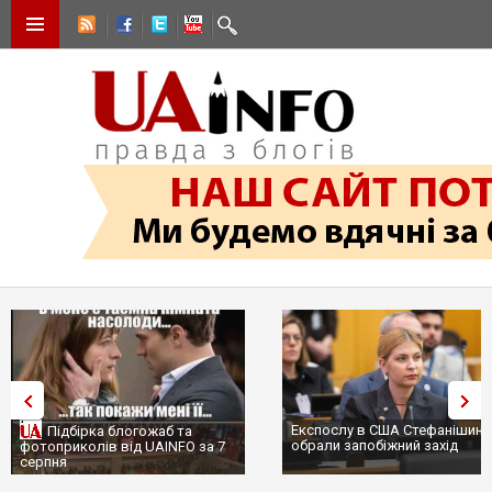
Експослу в США Стефанішині
Підбірка блогожаб та
обрали запобіжний захід
фотоприколів від UAINFO за 7
серпня