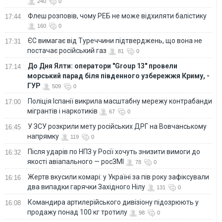
240
0
Флеш розповів, чому РЕБ не може відхиляти балістику
17:44
160
0
ЄС вимагає від Туреччини підтверджень, що вона не
17:31
постачає російський газ
81
0
До Дня Ялти: оператори "Group 13" провели
17:14
морський парад біля південного узбережжя Криму, -
ГУР
509
0
Поліція Іспанії викрила масштабну мережу контрабанди
17:00
мігрантів і наркотиків
67
0
У ЗСУ розкрили мету російських ДРГ на Вовчанському
16:45
напрямку
119
0
Після ударів по НПЗ у Росії хочуть знизити вимоги до
16:32
якості авіапального — росЗМІ
78
0
Жертв вкусили комарі: у Україні за пів року зафіксували
16:16
два випадки гарячки Західного Нілу
131
0
Командира артилерійського дивізіону підозрюють у
16:08
продажу понад 100 кг тротилу
98
0