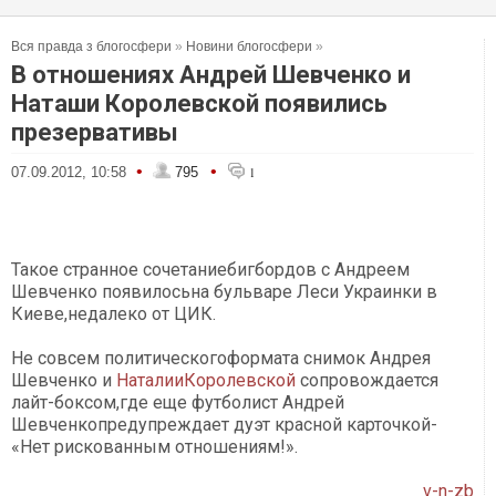
Вся правда з блогосфери
»
Новини блогосфери
»
В отношениях Андрей Шевченко и
Наташи Королевской появились
презервативы
•
•
07.09.2012, 10:58
795
1
Такое странное сочетаниебигбордов с Андреем
Шевченко появилосьна бульваре Леси Украинки в
Киеве,недалеко от ЦИК.
Не совсем политическогоформата снимок Андрея
Шевченко и
НаталииКоролевской
сопровождается
лайт-боксом,где еще футболист Андрей
Шевченкопредупреждает дуэт красной карточкой-
«Нет рискованным отношениям!».
v-n-zb