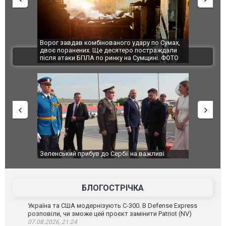
дару по Сумах,
За 2000 кілометрів від кордону з Україною: в
"Мої 
о постраждали
Єкатеринбурзі після атаки дронів загорівся
супер
ВІДЕО
 Сумщині. ФОТО
склад Wildberries. ФОТО. ВІДЕО
на важливі
"Вони воюють, самі хочуть воювати, бо дурні": у
В оку
Чернівцях водія маршрутки звільнили після
порт:
зневажливих слів про українських захисників.
ВІДЕ
ВІДЕО
БЛОГОСТРІЧКА
Україна та США модернізують С-300. В Defense Express
розповіли, чи зможе цей проєкт замінити Patriot (NV)
07.08.2026, 21:24