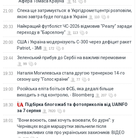
"Афера Томаса Крауна"
51
0
Спека ще затримується: в Укргідрометцентрі розповіли,
21:00
якою завтра буде погода в Україні
110
0
Найкращий футболіст ЧС-2026 відмовив "Реалу" заради
20:33
переходу в "Барселону"
113
0
США і Україна модернізують С-300 через дефіцит ракет
20:00
Patriot, - ЗМІ
172
0
Зеленський прибув до Сербії на важливі перемовини
19:44
99
0
Наталія Могилевська стала другою тренеркою 14-го
19:33
сезону шоу "Голос країни"
77
0
Російська еліта боїться ФСБ, яка дедалі більше
19:00
виходить з-під контролю, - Bloomberg
207
0
Підбірка блогожаб та фотоприколів від UAINFO
18:30
за 7 серпня
7820
0
"Вони воюють, самі хочуть воювати, бо дурні": у
18:01
Чернівцях водія маршрутки звільнили після
зневажливих слів про українських захисників. ВІДЕО