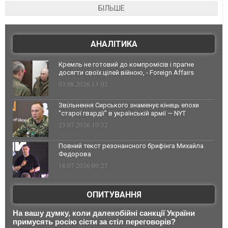
БІЛЬШЕ
АНАЛІТИКА
Кремль не готовий до компромісів і прагне
досягти своїх цілей війною, - Foreign Affairs
03.08.2026 13:02
Звільнення Сирського знаменує кінець епохи
"старої гвардії" в українській армії — NYT
23.07.2026 10:32
Повний текст резонансного брифінга Михайла
Федорова
18.07.2026 09:27
ОПИТУВАННЯ
На вашу думку, коли далекобійні санкції України
примусять росію сісти за стіл переговорів?