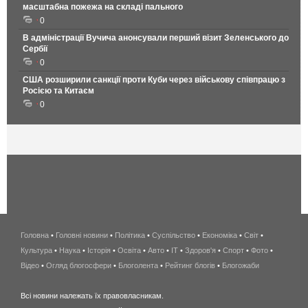
масштабна пожежа на складі пального
0
В адміністрації Вучича анонсували перший візит Зеленського до
Сербії
0
США розширили санкції проти Куби через військову співпрацю з
Росією та Китаєм
0
Головна
•
Головні новини
•
Політика
•
Суспільство
•
Економіка
беспроводной
•
Світ
•
Культура
•
Наука
•
Історія
•
Освіта
•
Авто
•
IT
•
Здоров'я
интернет
•
Спорт
•
Фото
•
Відео
•
Огляд блогосфери
•
Блоголента
•
Рейтинг блогів
киев
•
Блогожаби
и
Всі новини належать їх правовласникам.
область