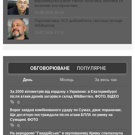
виробництво ракет Patriot: політика, безпека та
можливі альтернативи
03.08.2026 20:24
Перспектива: ЗСУ добомблять і всі інші склади
Wildberries
23.07.2026 11:31
ОБГОВОРЮВАНЕ
|
ПОПУЛЯРНЕ
День
Місяць
За весь час
За 2000 кілометрів від кордону з Україною: в Єкатеринбурзі
після атаки дронів загорівся склад Wildberries. ФОТО. ВІДЕО
0
Ворог завдав комбінованого удару по Сумах, двоє поранених.
Ще десятеро постраждали після атаки БПЛА по ринку на
Сумщині. ФОТО
0
На аеродромі "Гвардійське" в окупованому Криму спалахнула