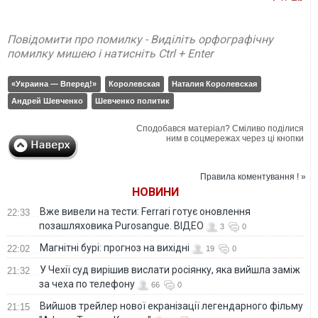
Повідомити про помилку - Виділіть орфографічну
помилку мишею і натисніть Ctrl + Enter
«Украина — Вперед!»
Королевская
Наталия Королевская
Андрей Шевченко
Шевченко политик
Сподобався матеріал? Сміливо поділися
ним в соцмережах через ці кнопки
Правила коментування ! »
НОВИНИ
Вже вивели на тести: Ferrari готує оновлення
22:33
позашляховика Purosangue. ВІДЕО
3
0
Магнітні бурі: прогноз на вихідні
22:02
19
0
У Чехії суд вирішив вислати росіянку, яка вийшла заміж
21:32
за чеха по телефону
66
0
Вийшов трейлер нової екранізації легендарного фільму
21:15