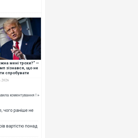
жна мені трохи?" —
мп зізнався, що не
ти спробувати
ходеліки
4.2026
вила коментування ! »
, чого раніше не
рів вартістю понад