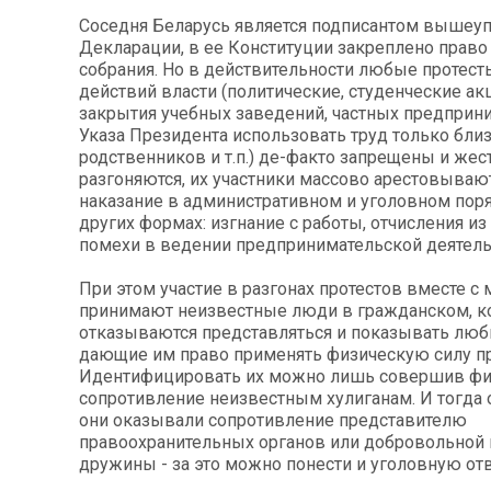
Соседня Беларусь является подписантом вышеу
Декларации, в ее Конституции закреплено право
собрания. Но в действительности любые протест
действий власти (политические, студенческие ак
закрытия учебных заведений, частных предприн
Указа Президента использовать труд только бли
родственников и т.п.) де-факто запрещены и жес
разгоняются, их участники массово арестовывают
наказание в административном и уголовном поря
других формах: изгнание с работы, отчисления из
помехи в ведении предпринимательской деятель
При этом участие в разгонах протестов вместе с
принимают неизвестные люди в гражданском, к
отказываются представляться и показывать лю
дающие им право применять физическую силу п
Идентифицировать их можно лишь совершив фи
сопротивление неизвестным хулиганам. И тогда о
они оказывали сопротивление представителю
правоохранительных органов или добровольной
дружины - за это можно понести и уголовную отв