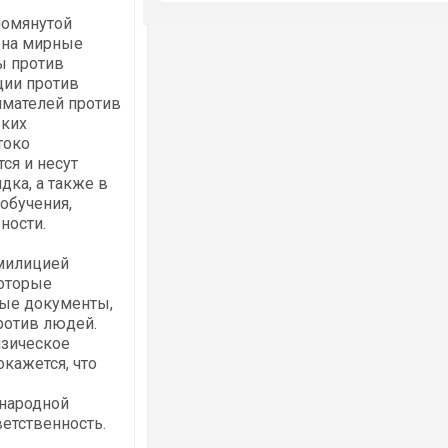
помянутой
 на мирные
ы против
ции против
имателей против
зких
токо
ся и несут
дка, а также в
 обучения,
ности.
 милицией
оторые
бые документы,
ротив людей.
зическое
кажется, что
 народной
етственность.