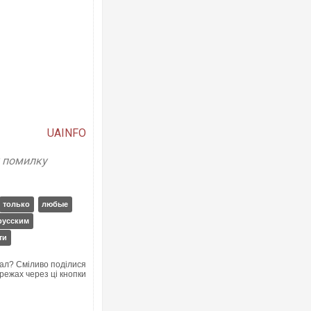
UAINFO
у помилку
только
любые
русским
ти
ал? Сміливо поділися
режах через ці кнопки