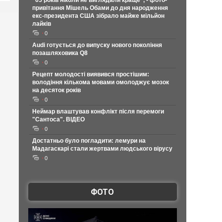
"65 років ніколи не виглядали краще", - фото-
привітання Мішель Обами до дня народження
екс-президента США зібрало майже мільйон
лайків
0
Audi готується до випуску нового покоління
позашляховика Q8
0
Рецепт молодості виявився простішим:
володіння кількома мовами омолоджує мозок
на десяток років
0
Неймар влаштував конфлікт після перемоги
"Сантоса". ВІДЕО
0
Достатньо було погладити: лемури на
Мадагаскарі стали жертвами людського вірусу
0
ФОТО