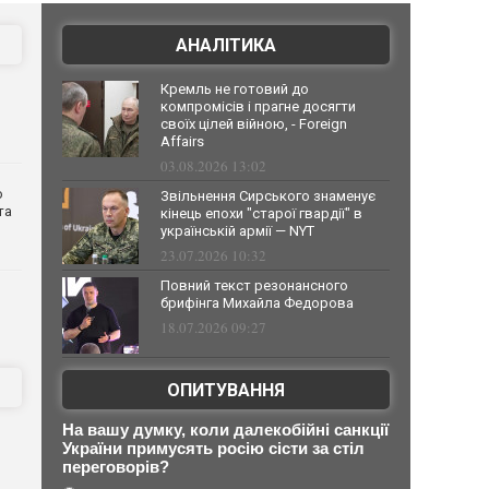
АНАЛІТИКА
Кремль не готовий до
компромісів і прагне досягти
своїх цілей війною, - Foreign
Affairs
03.08.2026 13:02
о
Звільнення Сирського знаменує
та
кінець епохи "старої гвардії" в
українській армії — NYT
23.07.2026 10:32
Повний текст резонансного
брифінга Михайла Федорова
18.07.2026 09:27
ОПИТУВАННЯ
На вашу думку, коли далекобійні санкції
України примусять росію сісти за стіл
переговорів?