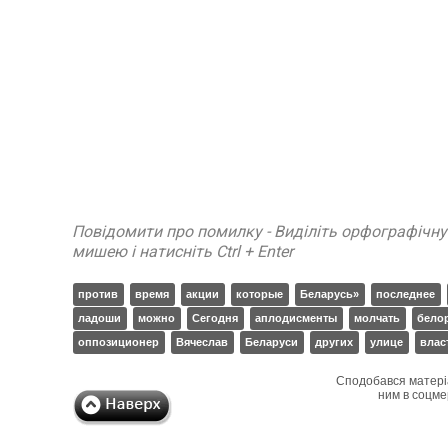
Повідомити про помилку - Виділіть орфографічн
мишею і натисніть Ctrl + Enter
против
время
акции
которые
Беларусь»
последнее
ладоши
можно
Сегодня
аплодисменты
молчать
бело
оппозиционер
Вячеслав
Беларуси
других
улице
влас
Сподобався матері
ним в соцме