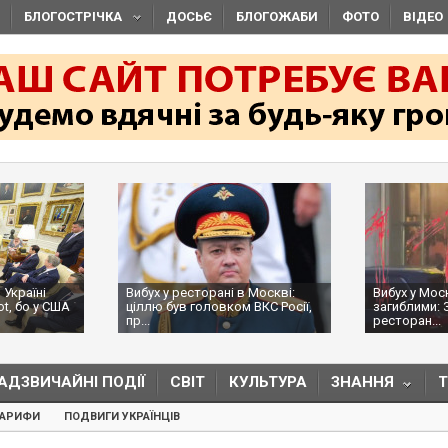
БЛОГОСТРІЧКА
ДОСЬЄ
БЛОГОЖАБИ
ФОТО
ВІДЕО
 Україні
Вибух у ресторані в Москві:
Вибух у Мос
ot, бо у США
ціллю був головком ВКС Росії,
загиблими: 
пр...
ресторан...
АДЗВИЧАЙНІ ПОДІЇ
СВІТ
КУЛЬТУРА
ЗНАННЯ
ТАРИФИ
ПОДВИГИ УКРАЇНЦІВ