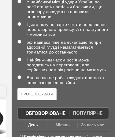
У найближчі місяці удари України по
росії стануть настільки болючими, що
агресору доведеться поновити
перемовини
Цього року не варто чекати поновлення
переговорного процесу. А от наступного
- можливо все
рф навпаки піде на ескалацію попри
здоровий глузд і намагатиметься
триматися до останнього
Найближчим часом росія може
погодитись на переговори, але
серйозних намірів росіяни не матимуть
Вже давно не роблю жодних прогнозів
щодо завершення війни
ОБГОВОРЮВАНЕ
|
ПОПУЛЯРНЕ
День
Місяць
За весь час