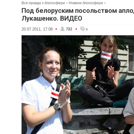
Вся правда з блогосфери
»
Новини блогосфери
»
Под белоруским посольством апл
Лукашенко. ВИДЕО
•
•
20.07.2011, 17:08
793
0