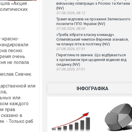
рошла «Акция
військову співпрацю з Росією та Китаєм
(NV)
политических
07.08.2026, 08:12
Трамп відповів на прохання Зеленського
посилити ППО України (NV)
07.08.2026, 08:00
«Треба зібрати класну команду».
-красно-
Олімпійський чемпіон Верняєв зізнався,
чи планує піти в політику (NV)
скандировали
07.08.2026, 07:31
она песню
Перегляньте звички. Що відбувається
время очень
з організмом при щоденній відмові від
сня не попала
сніданку (NV)
07.08.2026, 07:01
чеслав Сивчик.
дарственной или
ІНФОГРАФІКА
ов,
льных или
авом каждого
ии прав
 сказано в
и. - Только раб