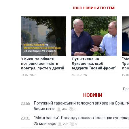
ІНШІ НОВИНИ ПО ТЕМІ
У Києві та області
Путін тисне на
"Мо
погіршилася якість
Лукашенка, щоб
Тра
повітря, проте у другій
відкрити "новий фронт"
про
половині дня
проти України — WSJ
пси
03.07.2026
24.06.2026
19.0
очікуються дощі, які
покращать ситуацію, -
ДСНС
Пра
НОВИНИ
Потужний гавайський телескоп виявив на Сонці те
23:55
бачив ніхто
467
0
"Мої іграшки": Роналду показав колекцію суперка
23:31
25 млн євро
225
0