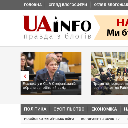
ГОЛОВНА
ОГЛЯД БЛОГОСФЕРИ
ОГЛЯД БЛОГОЖАБ
Експослу в США Стефанішиній
Трамп не передасть
обрали запобіжний захід
сотні ракет до Patri
...
ПОЛІТИКА
СУСПІЛЬСТВО
ЕКОНОМІКА
Н
РОСІЙСЬКО-УКРАЇНСЬКА ВІЙНА
КОРОНАВІРУС COVID-19