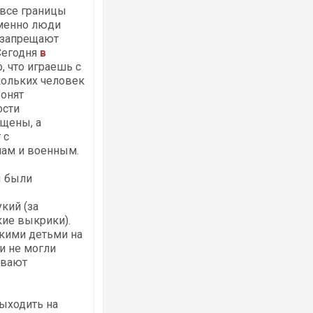
 все границы
именно люди
м запрещают
Сегодня
в
о, что играешь с
кольких человек
Росія атакувала Суми КАБами: пошко
онят
торговельний центр, будинки, є постр
ости
ФОТО
ещены, а
 с
нам и военным.
ы были
кий (за
кие выкрики).
ькими детьми на
и не могли
ывают
Топпосадовцю Повітряних Сил вручил
підозру
ыходить на