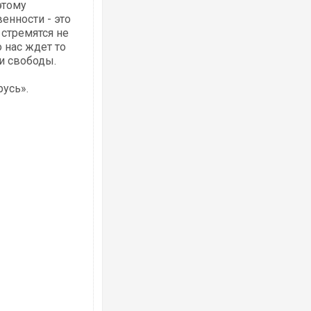
этому
енности - это
 стремятся не
о нас ждет то
 и свободы.
русь».