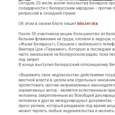
Сегодня, 20 июля, возле посольства Беларуси п
солидарности с белорусским народом» - против 
репрессий в соседней стране.
Об этом в своем блоге пишет
bilozerska
Около 50 участников акции, большинство из бело
белыми флажками на груди, хлопали в ладоши, 
«Жыве Беларусь!», Слушали с мобильного телеф
Виктора Цоя «Перемен!», Которую в последнее 
часто заказывали на белорусском радио, пока пе
под запрет.
В конце выступил белорусский оппозиционер Вя
«Выражать свое недовольство действиями госу
местной власти в целом или отдельных чиновник
протестовать против неприемлемых законодате
нормативных актов - является естественным пр
человека, закрепленным во Всеобщей декларац
человека и других международных документах, -
пресс-релизе, который раздавали под время акци
может терпеть любые издевательства и молчать.