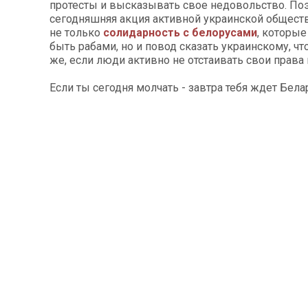
протесты и высказывать свое недовольство. По
сегодняшняя акция активной украинской обществ
не только
солидарность с белорусами
, которые
быть рабами, но и повод сказать украинскому, чт
же, если люди активно не отстаивать свои права
Если ты сегодня молчать - завтра тебя ждет Бела