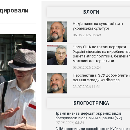
одировали
БЛОГИ
Надія лише на культ жінки в
українській культурі
06.08.2026 08:49
Чому США не готові передати
Україні ліцензію на виробництв
ракет Patriot: політика, безпека 
можливі альтернативи
03.08.2026 20:24
Перспектива: ЗСУ добомблять і
всі інші склади Wildberries
23.07.2026 11:31
БЛОГОСТРІЧКА
Трамп визнав дефіцит окремих видів
боєприпасів після війни з Іраном (NV)
07.08.2026, 08:24
США розширили санкції проти Куби через