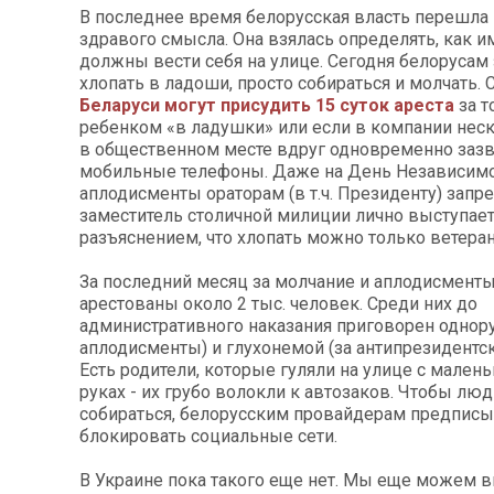
В последнее время белорусская власть перешла
здравого смысла. Она взялась определять, как 
должны вести себя на улице. Сегодня белоруса
хлопать в ладоши, просто собираться и молчать. 
Беларуси могут присудить 15 суток ареста
за т
ребенком «в ладушки» или если в компании нес
в общественном месте вдруг одновременно зазв
мобильные телефоны. Даже на День Независим
аплодисменты ораторам (в т.ч. Президенту) запр
заместитель столичной милиции лично выступает
разъяснением, что хлопать можно только ветера
За последний месяц за молчание и аплодисмент
арестованы около 2 тыс. человек. Среди них до
административного наказания приговорен однору
аплодисменты) и глухонемой (за антипрезидентс
Есть родители, которые гуляли на улице с мален
руках - их грубо волокли к автозаков. Чтобы люд
собираться, белорусским провайдерам предпис
блокировать социальные сети.
В Украине пока такого еще нет. Мы еще можем в