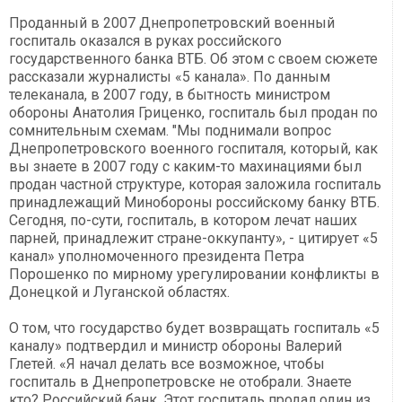
Проданный в 2007 Днепропетровский военный
госпиталь оказался в руках российского
государственного банка ВТБ. Об этом с своем сюжете
рассказали журналисты «5 канала». По данным
телеканала, в 2007 году, в бытность министром
обороны Анатолия Гриценко, госпиталь был продан по
сомнительным схемам. "Мы поднимали вопрос
Днепропетровского военного госпиталя, который, как
вы знаете в 2007 году с каким-то махинациями был
продан частной структуре, которая заложила госпиталь
принадлежащий Минобороны российскому банку ВТБ.
Сегодня, по-сути, госпиталь, в котором лечат наших
парней, принадлежит стране-оккупанту», - цитирует «5
канал» уполномоченного президента Петра
Порошенко по мирному урегулировании конфликты в
Донецкой и Луганской областях.
О том, что государство будет возвращать госпиталь «5
каналу» подтвердил и министр обороны Валерий
Глетей. «Я начал делать все возможное, чтобы
госпиталь в Днепропетровске не отобрали. Знаете
кто? Российский банк. Этот госпиталь продал один из