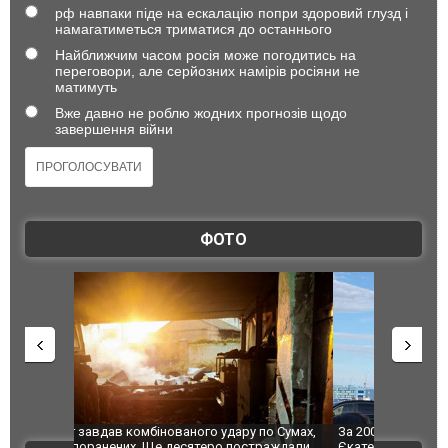
рф навпаки піде на ескалацію попри здоровий глузд і
намагатиметься триматися до останнього
Найближчим часом росія може погодитись на
переговори, але серйозних намірів росіяни не
матимуть
Вже давно не роблю жодних прогнозів щодо
завершення війни
ФОТО
по Сумах,
За 2000 кілометрів від кордону з Україною: в
"Мої іграш
траждали
Єкатеринбурзі після атаки дронів загорівся
суперкарів