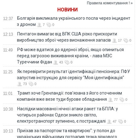
Правила коментування ! »
НОВИНИ
Болгарія викликала українського посла через інцидент
12:37
з дроном
7
0
Пентагон вимагає від ВПК США різко прискорити
12:13
виробництво зброї через виснаження запасів
17
0
РФ може вдатися до ядерної зброї, якщо опиниться
11:49
перед загрозою виживання країни, - лава МЗС
Туреччини Фідан
43
0
Як перевірити результат ідентифікації пенсіонера: ПФУ
11:25
запустив інструкцію для сервісу "Моя ідентифікація"
73
0
Трамп хоче Гренландії: пов'язана з його оточенням
11:01
компанія вже везе туди бурове обладнання
77
0
Наслідки масованої нічної атаки ракет та БПЛА: у
10:38
чотирьох районах Одеси зникло світло,
електротранспорт зупинено, є постраждалі
47
0
Приїхав за паспортом та квартирою": у полон до
10:13
українських військових потрапив тезка зіркового