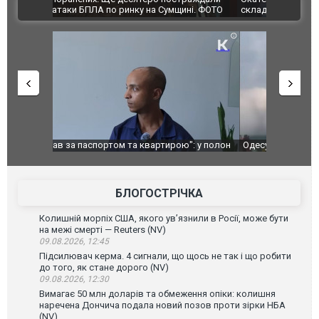
ВІДЕО
ині. ФОТО
склад Wildberries. ФОТО. ВІДЕО
": у полон
Одесу накрила потужна злива з градом та
Вже вивели 
в тезка
ураганним вітром
позашляхов
лаха
БЛОГОСТРІЧКА
Колишній морпіх США, якого ув’язнили в Росії, може бути
на межі смерті — Reuters (NV)
09.08.2026, 12:45
Підсилювач керма. 4 сигнали, що щось не так і що робити
до того, як стане дорого (NV)
09.08.2026, 12:30
Вимагає 50 млн доларів та обмеження опіки: колишня
наречена Дончича подала новий позов проти зірки НБА
(NV)