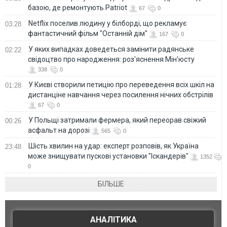
базою, де ремонтують Patriot
67
0
Netflix поселив людину у білборді, що рекламує
03:28
фантастичний фільм "Останній дім"
167
0
У яких випадках доведеться замінити радянське
02:22
свідоцтво про народження: роз'яснення Мін'юсту
338
0
У Києві створили петицію про переведення всіх шкіл на
01:28
дистанціне навчання через посилення нічних обстрілів
67
0
У Польщі затримали фермера, який переорав свіжий
00:26
асфальт на дорозі
565
0
Шість хвилин на удар: експерт розповів, як Україна
23:48
може знищувати пускові установки "Іскандерів"
1352
0
БІЛЬШЕ
АНАЛІТИКА