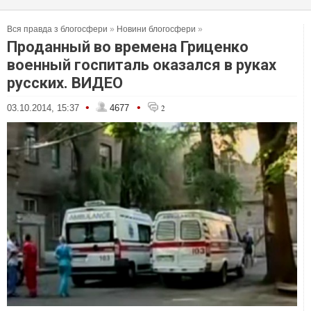
Вся правда з блогосфери
»
Новини блогосфери
»
Проданный во времена Гриценко
военный госпиталь оказался в руках
русских. ВИДЕО
•
•
03.10.2014, 15:37
4677
2