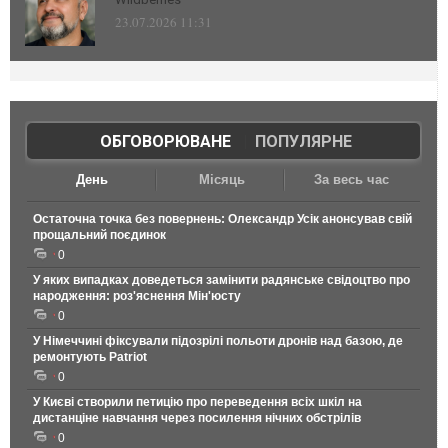
23.07.2026 11:31
ОБГОВОРЮВАНЕ
|
ПОПУЛЯРНЕ
День
Місяць
За весь час
Остаточна точка без повернень: Олександр Усік анонсував свій
прощальний поєдинок
0
У яких випадках доведеться замінити радянське свідоцтво про
народження: роз'яснення Мін'юсту
0
У Німеччині фіксували підозрілі польоти дронів над базою, де
ремонтують Patriot
0
У Києві створили петицію про переведення всіх шкіл на
дистанціне навчання через посилення нічних обстрілів
0