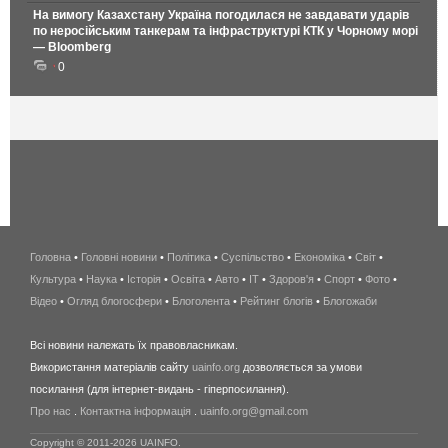
На вимогу Казахстану Україна погодилася не завдавати ударів
по неросійським танкерам та інфраструктурі КТК у Чорному морі
— Bloomberg
0
Головна
•
Головні новини
•
Політика
•
Суспільство
•
Економіка
беспроводной
•
Світ
•
Культура
•
Наука
•
Історія
•
Освіта
•
Авто
•
IT
•
Здоров'я
интернет
•
Спорт
•
Фото
•
Відео
•
Огляд блогосфери
•
Блоголента
•
Рейтинг блогів
киев
•
Блогожаби
и
Всі новини належать їх правовласникам.
область
Використання матеріалів сайту
uainfo.org
дозволяється за умови
wimax
посилання (для інтернет-видань - гіперпосилання).
интернет
Про нас
.
Контактна інформація
.
uainfo.org@gmail.com
в
киеве
Copyright © 2011-2026 UAINFO.