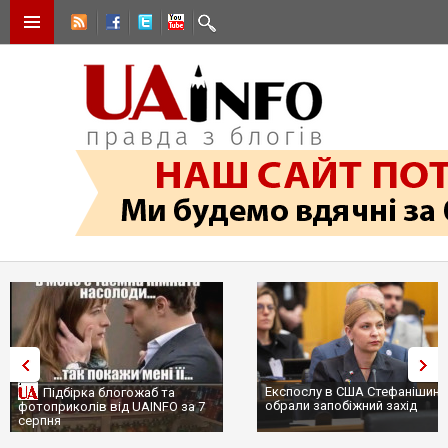
Експослу в США Стефанішині
Підбірка блогожаб та
обрали запобіжний захід
фотоприколів від UAINFO за 7
серпня