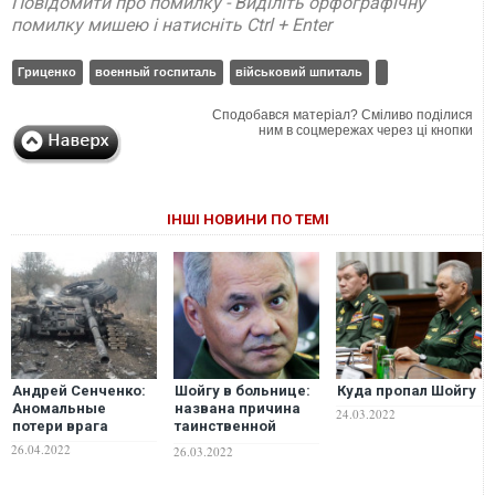
Повідомити про помилку - Виділіть орфографічну
помилку мишею і натисніть Ctrl + Enter
Гриценко
военный госпиталь
військовий шпиталь
Сподобався матеріал? Сміливо поділися
ним в соцмережах через ці кнопки
ІНШІ НОВИНИ ПО ТЕМІ
Андрей Сенченко:
Шойгу в больнице:
Куда пропал Шойгу
Аномальные
названа причина
24.03.2022
потери врага
таинственной
"пропажи"
26.04.2022
26.03.2022
министра обороны
РФ