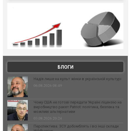
БЛОГИ
Надія лише на культ жінки в українській культурі
06.08.2026 08:49
Чому США не готові передати Україні ліцензію на
виробництво ракет Patriot: політика, безпека та
можливі альтернативи
03.08.2026 20:24
Перспектива: ЗСУ добомблять і всі інші склади
Wildberries