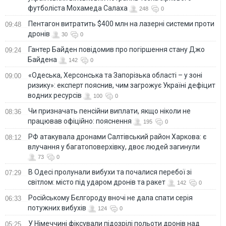
футболіста Мохамеда Салаха
248
0
Пентагон витратить $400 млн на лазерні системи проти
09:48
дронів
30
0
Гантер Байден повідомив про погіршення стану Джо
09:24
Байдена
142
0
«Одеська, Херсонська та Запорізька області – у зоні
09:00
ризику»: експерт пояснив, чим загрожує Україні дефіцит
водних ресурсів
100
0
Чи призначать пенсійни виплати, якщо ніколи не
08:36
працював офіційно: пояснення
195
0
РФ атакувала дронами Салтівський район Харкова: є
08:12
влучання у багатоповерхівку, двоє людей загинули
73
0
В Одесі пролунали вибухи та почалися перебої зі
07:29
світлом: місто під ударом дронів та ракет
142
0
Російському Бєлгороду вночі не дала спати серія
06:33
потужних вибухів
124
0
У Німеччині фіксували підозрілі польоти дронів над
05:25