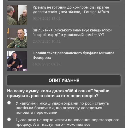
Кремль не готовий до компромісів і прагне
досягти своїх цілей війною, - Foreign Affairs
03.08.2026 13:02
Звільнення Сирського знаменує кінець епохи
"старої гвардії" в українській армії — NYT
23.07.2026 10:32
Повний текст резонансного брифінга Михайла
Федорова
18.07.2026 09:27
ОПИТУВАННЯ
На вашу думку, коли далекобійні санкції України
примусять росію сісти за стіл переговорів?
У найближчі місяці удари України по росії стануть
настільки болючими, що агресору доведеться
поновити перемовини
Цього року не варто чекати поновлення переговорного
процесу. А от наступного - можливо все