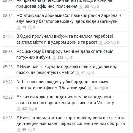
Чи призначать пенсійни виплати, якщо ніколи не
08:36
працював офіційно: пояснення
186
0
РФ атакувала дронами Салтівський район Харкова: є
08:12
влучання у багатоповерхівку, двоє людей загинули
73
0
В Одесі пролунали вибухи та почалися перебої зі
07:29
світлом: місто під ударом дронів та ракет
140
0
Російському Бєлгороду вночі не дала спати серія
06:33
потужних вибухів
123
0
У Німеччині фіксували підозрілі польоти дронів над
05:25
базою, де ремонтують Patriot
67
0
Netflix поселив людину у білборді, що рекламує
03:28
фантастичний фільм "Останній дім"
166
0
У яких випадках доведеться замінити радянське
02:22
свідоцтво про народження: роз'яснення Мін'юсту
332
0
У Києві створили петицію про переведення всіх шкіл на
01:28
дистанціне навчання через посилення нічних обстрілів
66
0