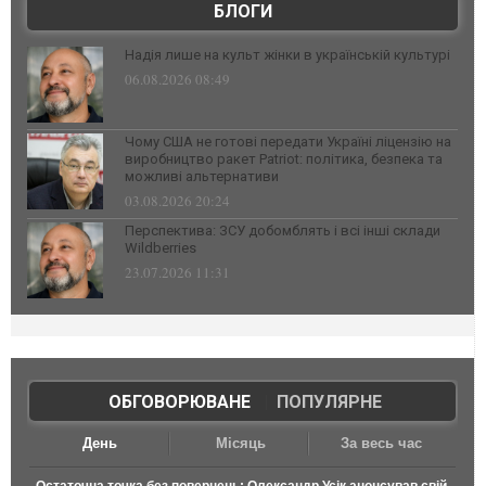
БЛОГИ
Надія лише на культ жінки в українській культурі
06.08.2026 08:49
Чому США не готові передати Україні ліцензію на
виробництво ракет Patriot: політика, безпека та
можливі альтернативи
03.08.2026 20:24
Перспектива: ЗСУ добомблять і всі інші склади
Wildberries
23.07.2026 11:31
ОБГОВОРЮВАНЕ
|
ПОПУЛЯРНЕ
День
Місяць
За весь час
Остаточна точка без повернень: Олександр Усік анонсував свій