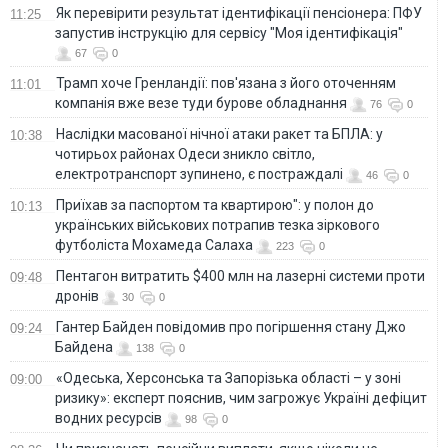
Як перевірити результат ідентифікації пенсіонера: ПФУ
11:25
запустив інструкцію для сервісу "Моя ідентифікація"
67
0
Трамп хоче Гренландії: пов'язана з його оточенням
11:01
компанія вже везе туди бурове обладнання
76
0
Наслідки масованої нічної атаки ракет та БПЛА: у
10:38
чотирьох районах Одеси зникло світло,
електротранспорт зупинено, є постраждалі
46
0
Приїхав за паспортом та квартирою": у полон до
10:13
українських військових потрапив тезка зіркового
футболіста Мохамеда Салаха
223
0
Пентагон витратить $400 млн на лазерні системи проти
09:48
дронів
30
0
Гантер Байден повідомив про погіршення стану Джо
09:24
Байдена
138
0
«Одеська, Херсонська та Запорізька області – у зоні
09:00
ризику»: експерт пояснив, чим загрожує Україні дефіцит
водних ресурсів
98
0