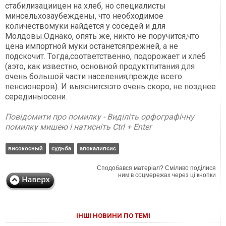
стабилизациицен на хлеб, но специалисты
минсельхозаубеждены, что необходимое
количествомуки найдется у соседей и для
Молдовы.Однако, опять же, никто не поручится,что
цена импортной муки останетсяпрежней, а не
подскочит. Тогда,соответственно, подорожает и хлеб
(аэто, как известно, основной продуктпитания для
очень большой части населения,прежде всего
пенсионеров). И выяснитсяэто очень скоро, не позднее
серединыосени.
Повідомити про помилку - Виділіть орфографічну
помилку мишею і натисніть Ctrl + Enter
високосный
судьба
апокалипсис
Сподобався матеріал? Сміливо поділися
ним в соцмережах через ці кнопки
ІНШІ НОВИНИ ПО ТЕМІ