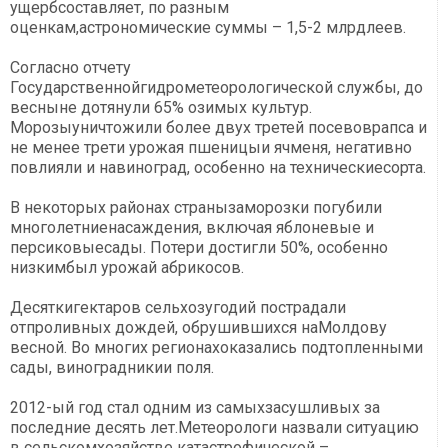
ущербсоставляет, по разным
оценкам,астрономические суммы – 1,5-2 млрдлеев.
Согласно отчету
Государственнойгидрометеорологической службы, до
весныне дотянули 65% озимых культур.
Морозыуничтожили более двух третей посевоврапса и
не менее трети урожая пшеницыи ячменя, негативно
повлияли и навиноград, особенно на техническиесорта.
В некоторых районах странызаморозки погубили
многолетниенасаждения, включая яблоневые и
персиковыесады. Потери достигли 50%, особенно
низкимбыл урожай абрикосов.
Десяткигектаров сельхозугодий пострадали
отпроливных дождей, обрушившихся наМолдову
весной. Во многих регионахоказались подтопленными
сады, виноградникии поля.
2012-ый год стал одним из самыхзасушливых за
последние десять лет.Метеорологи назвали ситуацию
в сельскомхозяйстве катастрофической –