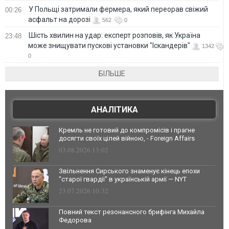
У Польщі затримали фермера, який переорав свіжий
00:26
асфальт на дорозі
562
0
Шість хвилин на удар: експерт розповів, як Україна
23:48
може знищувати пускові установки "Іскандерів"
1342
0
БІЛЬШЕ
АНАЛІТИКА
Кремль не готовий до компромісів і прагне
досягти своїх цілей війною, - Foreign Affairs
03.08.2026 13:02
Звільнення Сирського знаменує кінець епохи
"старої гвардії" в українській армії — NYT
23.07.2026 10:32
Повний текст резонансного брифінга Михайла
Федорова