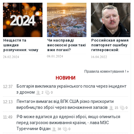
Нещастя та
Чи насправді
Российская армия
швидке
високосні роки такі
повторяет ошибку
розлучення: чому
вже погані?
гитлеровской:
не можна
Гиркин рассказал о
08.01.2024
28.02.2024
16.04.2022
одружуватися у
трех вариантах
високосний 2024
дальнейшей
рік за народними
судьбы Путина
Правила коментування ! »
прикметами
НОВИНИ
Болгарія викликала українського посла через інцидент
12:37
з дроном
2
0
Пентагон вимагає від ВПК США різко прискорити
12:13
виробництво зброї через виснаження запасів
15
0
РФ може вдатися до ядерної зброї, якщо опиниться
11:49
перед загрозою виживання країни, - лава МЗС
Туреччини Фідан
38
0