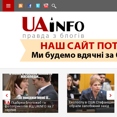
Експослу в США Стефанішині
Підбірка блогожаб та
обрали запобіжний захід
фотоприколів від UAINFO за 7
серпня