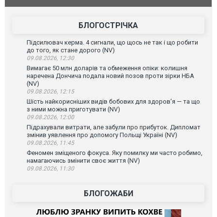
лаха
БЛОГОСТРІЧКА
Підсилювач керма. 4 сигнали, що щось не так і що робити
до того, як стане дорого (NV)
09.08.2026, 12:30
Вимагає 50 млн доларів та обмеження опіки: колишня
наречена Дончича подала новий позов проти зірки НБА
(NV)
09.08.2026, 12:15
Шість найкорисніших видів бобових для здоров’я — та що
з ними можна приготувати (NV)
09.08.2026, 12:00
Підрахували витрати, але забули про прибуток. Дипломат
змінив уявлення про допомогу Польщі Україні (NV)
09.08.2026, 11:45
Феномен зміщеного фокуса. Яку помилку ми часто робимо,
намагаючись змінити своє життя (NV)
09.08.2026, 11:30
БЛОГОЖАБИ