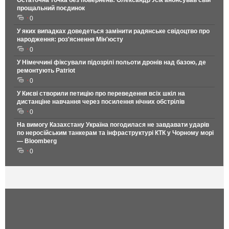
прощальний поєдинок
0
У яких випадках доведеться замінити радянське свідоцтво про
народження: роз'яснення Мін'юсту
0
У Німеччині фіксували підозрілі польоти дронів над базою, де
ремонтують Patriot
0
У Києві створили петицію про переведення всіх шкіл на
дистанціне навчання через посилення нічних обстрілів
0
На вимогу Казахстану Україна погодилася не завдавати ударів
по неросійським танкерам та інфраструктурі КТК у Чорному морі
— Bloomberg
0