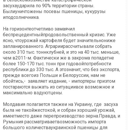
засухаударила по 90% территории страны.
Былиуничтожены посевы пшеницы, кукурузы
иподсолнечника.
На горизонтеотчетливо замаячил
беспрецедентныйпродовольственный кризис. Уже
ясно, чтоурожай картофеля будет значительнониже
запланированного. Аграриирассчитывали собрать
около 310 тыс. тоннклубней, и это на 40 тыс. меньше,
чем в2011-м. Фактически же в закрома попадетне
более 150-170 тыс. тонн при годовойпотребности
республики до 330 тыс. А этозначит, что без экспорта,
прежде всегоиз Польши и Белоруссии, нам не
обойтись,- заявляет издание, - импортеры приэтом
постараются выжать из ситуациивсе возможное и
максимально вздуютцены.
Молдавия полагается такжеи на Украину, где засуха
была не такойжестокой, и собран хороший урожай,
имеетместо даже перепроизводство зерна.Правда, и
Румыния рассматриваетвозможность импорта
большого количестваукраинской пшеницы для