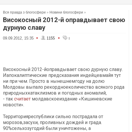
Вся правда з блогосфери
»
Новини блогосфери
»
Високосный 2012-й оправдывает свою
дурную славу
•
•
09.09.2012, 15:35
1155
1
Високосный 2012-йоправдывает свою дурную славу.
Иапокалиптические предсказания индейцевмайя тут
ни при чем. Просто в нынешнемгоду на долю
Молдовы выпало рекордноеколичество всякого рода
природныхкатаклизмов и погодных аномалий,
- так
считает
молдавскоеиздание «Кишиневские
новости».
Территорияреспублики сильно пострадала от
морозов,засухи, проливных дождей и града.
90%сельхозугодий были уничтожены, а