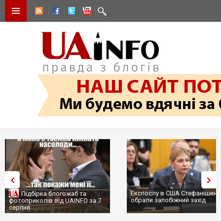
Експослу в США Стефанішині
Підбірка блогожаб та
обрали запобіжний захід
фотоприколів від UAINFO за 7
серпня