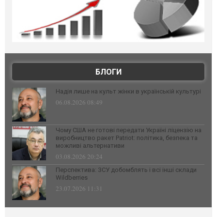
БЛОГИ
Надія лише на культ жінки в українській культурі
06.08.2026 08:49
Чому США не готові передати Україні ліцензію на
виробництво ракет Patriot: політика, безпека та
можливі альтернативи
03.08.2026 20:24
Перспектива: ЗСУ добомблять і всі інші склади
Wildberries
23.07.2026 11:31