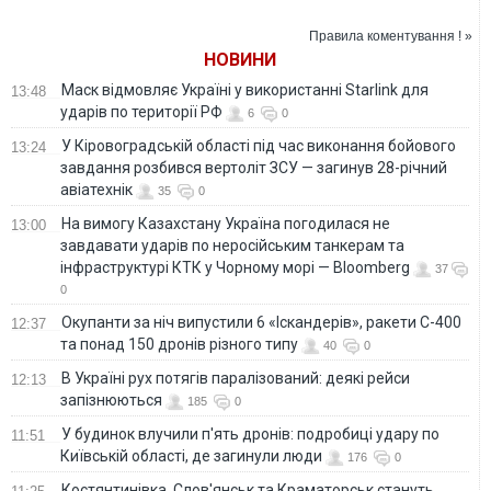
человеком –
блогер
Правила коментування ! »
НОВИНИ
Маск відмовляє Україні у використанні Starlink для
13:48
ударів по території РФ
6
0
У Кіровоградській області під час виконання бойового
13:24
завдання розбився вертоліт ЗСУ — загинув 28-річний
авіатехнік
35
0
На вимогу Казахстану Україна погодилася не
13:00
завдавати ударів по неросійським танкерам та
інфраструктурі КТК у Чорному морі — Bloomberg
37
0
Окупанти за ніч випустили 6 «Іскандерів», ракети С-400
12:37
та понад 150 дронів різного типу
40
0
В Україні рух потягів паралізований: деякі рейси
12:13
запізнюються
185
0
У будинок влучили п'ять дронів: подробиці удару по
11:51
Київській області, де загинули люди
176
0
Костянтинівка, Слов'янськ та Краматорськ стануть