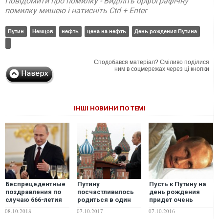
Повідомити про помилку - Виділіть орфографічну
помилку мишею і натисніть Ctrl + Enter
Путин
Немцов
нефть
цена на нефть
День рождения Путина
Сподобався матеріал? Сміливо поділися
ним в соцмережах через ці кнопки
ІНШІ НОВИНИ ПО ТЕМІ
Беспрецедентные
Путину
Пусть к Путину на
поздравления по
посчастливилось
день рождения
случаю 666-летия
родиться в один
придет очень
Владимира Путина
день с таким
много гостей
08.10.2018
07.10.2017
07.10.2016
выдающимся