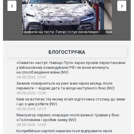
оновлення
Вийшов трейлер нової екранізації легендарного
Зеленський
фільму "Афера Томаса Крауна"
перемовин
БЛОГОСТРІЧКА
«Ожвити» наступ. Навіщо Путін зараз провів перестановки
у військовому командуванні РФ і як вони вплинуть
на спосіб ведення війни (NV)
08.08.2026, 13:45
Хижняк повернеться на ринг вже через місяць після
перемоги — відомі дата та місце наступного бою (NV)
08.08.2026, 13:30
Київ не встигає: На якому етапі підготовка столиці до зими
і що з цим робити (NV)
08.08.2026, 13:15
Макгрегор переніс операцію після важкої травми у бою
з Голловеєм і зробив заяву (NV)
08.08.2026, 13:00
Колумбійські картелі намагаються відправити своїх