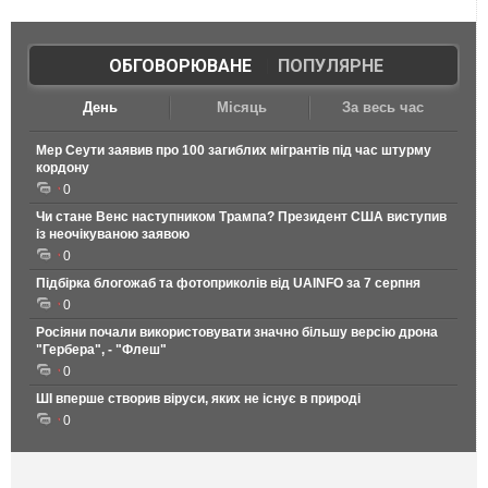
ОБГОВОРЮВАНЕ
|
ПОПУЛЯРНЕ
День
Місяць
За весь час
Мер Сеути заявив про 100 загиблих мігрантів під час штурму
кордону
0
Чи стане Венс наступником Трампа? Президент США виступив
із неочікуваною заявою
0
Підбірка блогожаб та фотоприколів від UAINFO за 7 серпня
0
Росіяни почали використовувати значно більшу версію дрона
"Гербера", - "Флеш"
0
ШІ вперше створив віруси, яких не існує в природі
0