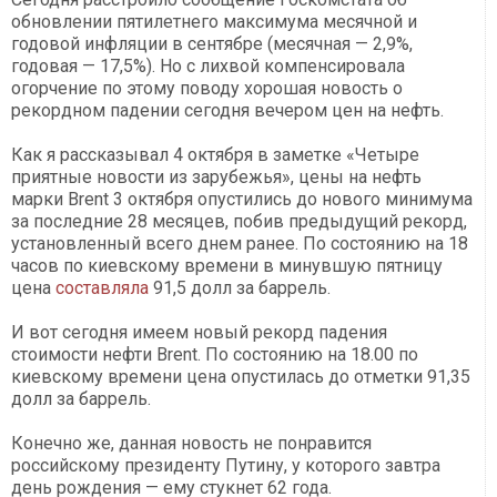
обновлении пятилетнего максимума месячной и
годовой инфляции в сентябре (месячная — 2,9%,
годовая — 17,5%). Но с лихвой компенсировала
огорчение по этому поводу хорошая новость о
рекордном падении сегодня вечером цен на нефть.
Как я рассказывал 4 октября в заметке «Четыре
приятные новости из зарубежья», цены на нефть
марки Brent 3 октября опустились до нового минимума
за последние 28 месяцев, побив предыдущий рекорд,
установленный всего днем ранее. По состоянию на 18
часов по киевскому времени в минувшую пятницу
цена
составляла
91,5 долл за баррель.
И вот сегодня имеем новый рекорд падения
стоимости нефти Brent. По состоянию на 18.00 по
киевскому времени цена опустилась до отметки 91,35
долл за баррель.
Конечно же, данная новость не понравится
российскому президенту Путину, у которого завтра
день рождения — ему стукнет 62 года.