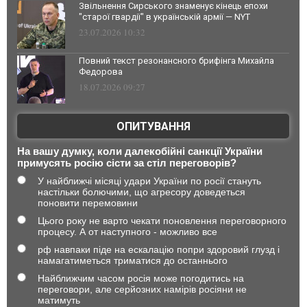
Звільнення Сирського знаменує кінець епохи
"старої гвардії" в українській армії — NYT
23.07.2026 10:32
Повний текст резонансного брифінга Михайла
Федорова
18.07.2026 09:27
ОПИТУВАННЯ
На вашу думку, коли далекобійні санкції України
примусять росію сісти за стіл переговорів?
У найближчі місяці удари України по росії стануть
настільки болючими, що агресору доведеться
поновити перемовини
Цього року не варто чекати поновлення переговорного
процесу. А от наступного - можливо все
рф навпаки піде на ескалацію попри здоровий глузд і
намагатиметься триматися до останнього
Найближчим часом росія може погодитись на
переговори, але серйозних намірів росіяни не
матимуть