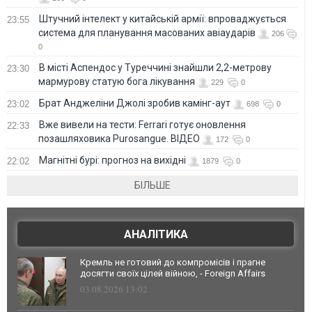
Штучний інтелект у китайській армії: впроваджується
23:55
система для планування масованих авіаударів
206
0
В місті Аспендос у Туреччині знайшли 2,2-метрову
23:30
мармурову статую бога лікування
229
0
Брат Анджеліни Джолі зробив камінг-аут
23:02
698
0
Вже вивели на тести: Ferrari готує оновлення
22:33
позашляховика Purosangue. ВІДЕО
172
0
Магнітні бурі: прогноз на вихідні
22:02
1879
0
БІЛЬШЕ
АНАЛІТИКА
Кремль не готовий до компромісів і прагне
досягти своїх цілей війною, - Foreign Affairs
03.08.2026 13:02