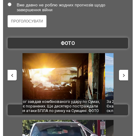
Вже давно не роблю жодних прогнозів щодо
завершення війни
ФОТО
по Сумах,
За 2000 кілометрів від кордону з Україною: в
"Мої іграш
траждали
Єкатеринбурзі після атаки дронів загорівся
суперкарів
ВІДЕО
ині. ФОТО
склад Wildberries. ФОТО. ВІДЕО