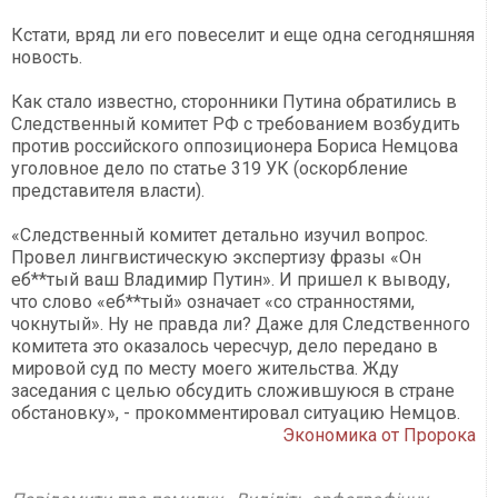
Кстати, вряд ли его повеселит и еще одна сегодняшняя
новость.
Как стало известно, сторонники Путина обратились в
Следственный комитет РФ с требованием возбудить
против российского оппозиционера Бориса Немцова
уголовное дело по статье 319 УК (оскорбление
представителя власти).
«Следственный комитет детально изучил вопрос.
Провел лингвистическую экспертизу фразы «Он
еб**тый ваш Владимир Путин». И пришел к выводу,
что слово «еб**тый» означает «со странностями,
чокнутый». Ну не правда ли? Даже для Следственного
комитета это оказалось чересчур, дело передано в
мировой суд по месту моего жительства. Жду
заседания с целью обсудить сложившуюся в стране
обстановку», - прокомментировал ситуацию Немцов.
Экономика от Пророка