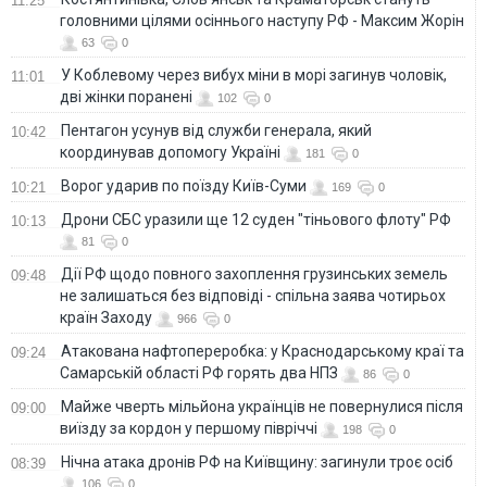
11:25
головними цілями осіннього наступу РФ - Максим Жорін
63
0
У Коблевому через вибух міни в морі загинув чоловік,
11:01
дві жінки поранені
102
0
Пентагон усунув від служби генерала, який
10:42
координував допомогу Україні
181
0
Ворог ударив по поїзду Київ-Суми
10:21
169
0
Дрони СБС уразили ще 12 суден "тіньового флоту" РФ
10:13
81
0
Дії РФ щодо повного захоплення грузинських земель
09:48
не залишаться без відповіді - спільна заява чотирьох
країн Заходу
966
0
Атакована нафтопереробка: у Краснодарському краї та
09:24
Самарській області РФ горять два НПЗ
86
0
Майже чверть мільйона українців не повернулися після
09:00
виїзду за кордон у першому півріччі
198
0
Нічна атака дронів РФ на Київщину: загинули троє осіб
08:39
106
0