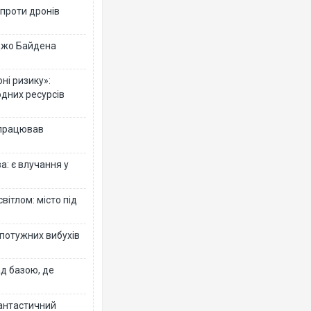
 проти дронів
 Джо Байдена
ні ризику»:
одних ресурсів
 працював
: є влучання у
вітлом: місто під
 потужних вибухів
ад базою, де
фантастичний