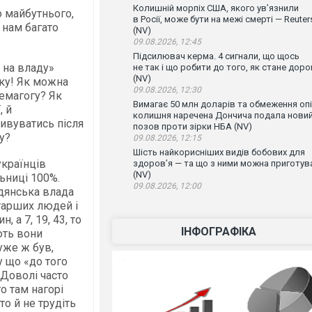
Колишній морпіх США, якого ув’язнили
о майбутнього,
в Росії, може бути на межі смерті — Reuter
 нам багато
(NV)
09.08.2026, 12:45
Підсилювач керма. 4 сигнали, що щось
 на владу»
не так і що робити до того, як стане доро
(NV)
пку! Як можна
09.08.2026, 12:30
емагогу? Як
Вимагає 50 млн доларів та обмеження опі
, й
колишня наречена Дончича подала нови
ивуватись після
позов проти зірки НБА (NV)
у?
09.08.2026, 12:15
Шість найкорисніших видів бобових для
українців
здоров’я — та що з ними можна приготув
(NV)
ьниці 100%.
09.08.2026, 12:00
дянська влада
старших людей і
, а 7, 19, 43, то
ІНФОГРАФІКА
ають вони
«уже ж був,
у що «до того
 Доволі часто
то там нагорі
то й не трудіть