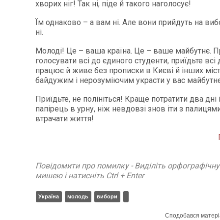
хворих ніг! Так ні, піде й такого наголосує!
Їм однаково – а вам ні. Але вони прийдуть на виб
ні.
Молоді! Це – ваша країна. Це – ваше майбутнє. П
голосувати всі до єдиного студенти, приїдьте всі 
працює й живе без прописки в Києві й інших міст
байдужим і нерозуміючим украсти у вас майбутнє
Приїдьте, не полініться! Краще потратити два дні 
папірець в урну, ніж невдовзі знов іти з палицями
втрачати життя!
Повідомити про помилку - Виділіть орфографічн
мишею і натисніть Ctrl + Enter
Україна
молодь
вибори
Сподобався матері