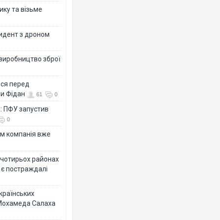
ику та візьме
цидент з дроном
 виробництво зброї
ься перед
ни Фідан
61
0
а: ПФУ запустив
0
ям компанія вже
у чотирьох районах
 є постраждалі
українських
 Мохамеда Салаха