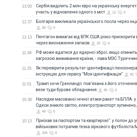
Сербія виділить 2 млн євро на українську енергет
13:00
участь у відновленні одного з міст
12
0
Болгарія викликала українського посла через ін
12:37
28
0
Пентагон вимагає від ВПК США різко прискорити
12:13
через виснаження запасів
20
0
РФ може вдатися до ядерної зброї, якщо опинит
11:49
загрозою виживання країни, - лава МЗС Туреччи
Як перевірити результат ідентифікації пенсіонер
11:25
інструкцію для сервісу "Моя ідентифікація"
92
Трамп хоче Гренландії: пов'язана з його оточенн
11:01
везе туди бурове обладнання
95
0
Наслідки масованої нічної атаки ракет та БПЛА: 
10:38
Одеси зникло світло, електротранспорт зупинено,
49
0
Приїхав за паспортом та квартирою": у полон до 
10:13
військових потрапив тезка зіркового футболіста
320
0