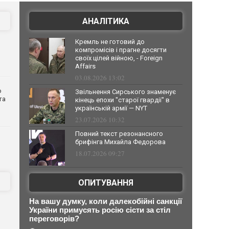
АНАЛІТИКА
Кремль не готовий до
компромісів і прагне досягти
своїх цілей війною, - Foreign
Affairs
03.08.2026 13:02
о
Звільнення Сирського знаменує
та
кінець епохи "старої гвардії" в
українській армії — NYT
23.07.2026 10:32
Повний текст резонансного
брифінга Михайла Федорова
18.07.2026 09:27
ОПИТУВАННЯ
На вашу думку, коли далекобійні санкції
України примусять росію сісти за стіл
переговорів?