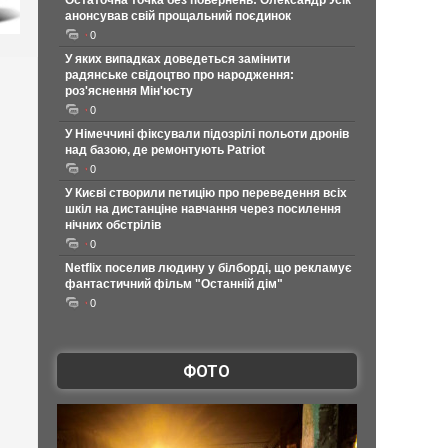
Остаточна точка без повернень: Олександр Усік
анонсував свій прощальний поєдинок
0
У яких випадках доведеться замінити
радянське свідоцтво про народження:
роз'яснення Мін'юсту
0
У Німеччині фіксували підозрілі польоти дронів
над базою, де ремонтують Patriot
0
У Києві створили петицію про переведення всіх
шкіл на дистанціне навчання через посилення
нічних обстрілів
0
Netflix поселив людину у білборді, що рекламує
фантастичний фільм "Останній дім"
0
ФОТО