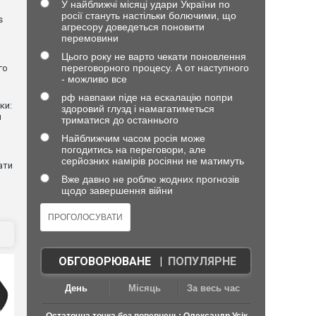
У найближчі місяці удари України по
росії стануть настільки болючими, що
s
агресору доведеться поновити
перемовини
Цього року не варто чекати поновлення
переговорного процесу. А от наступного
го
- можливо все
рф навпаки піде на ескалацію попри
ки:
здоровий глузд і намагатиметься
й
триматися до останнього
Найближчим часом росія може
погодитись на переговори, але
серйозних намірів росіяни не матимуть
ати
Вже давно не роблю жодних прогнозів
щодо завершення війни
ОБГОВОРЮВАНЕ
|
ПОПУЛЯРНЕ
День
Місяць
За весь час