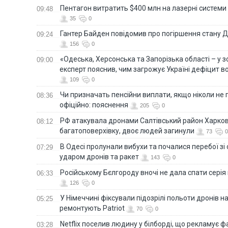
Пентагон витратить $400 млн на лазерні системи
09:48
35
0
Гантер Байден повідомив про погіршення стану
09:24
156
0
«Одеська, Херсонська та Запорізька області – у зо
09:00
експерт пояснив, чим загрожує Україні дефіцит в
109
0
Чи призначать пенсійни виплати, якщо ніколи не
08:36
офіційно: пояснення
205
0
РФ атакувала дронами Салтівський район Харкова
08:12
багатоповерхівку, двоє людей загинули
73
0
В Одесі пролунали вибухи та почалися перебої зі с
07:29
ударом дронів та ракет
143
0
Російському Бєлгороду вночі не дала спати серія
06:33
126
0
У Німеччині фіксували підозрілі польоти дронів н
05:25
ремонтують Patriot
70
0
Netflix поселив людину у білборді, що рекламує 
03:28