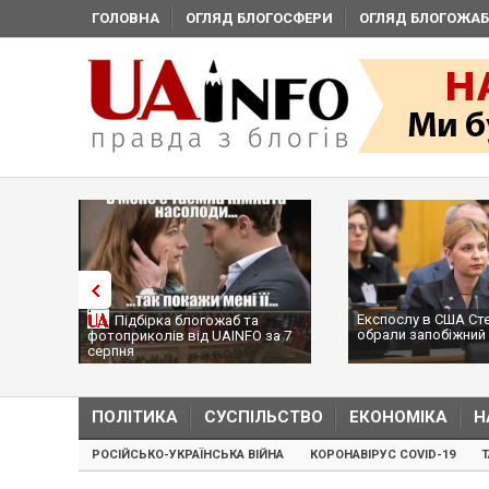
ГОЛОВНА
ОГЛЯД БЛОГОСФЕРИ
ОГЛЯД БЛОГОЖАБ
Експослу в США Ст
Підбірка блогожаб та
обрали запобіжний 
фотоприколів від UAINFO за 7
серпня
ПОЛІТИКА
СУСПІЛЬСТВО
ЕКОНОМІКА
Н
РОСІЙСЬКО-УКРАЇНСЬКА ВІЙНА
КОРОНАВІРУС COVID-19