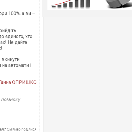
ори 100%, а ви –
рийдіть
до єдиного, хто
ах! Не дайте
!
і вкинути
 на автомати і
Ганна ОПРИШКО
у помилку
ал? Сміливо поділися