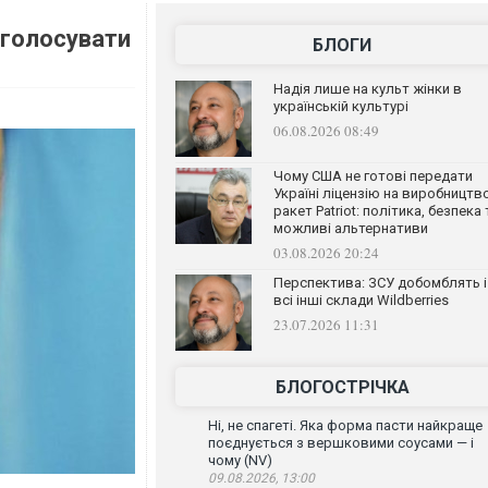
 голосувати
БЛОГИ
Надія лише на культ жінки в
українській культурі
06.08.2026 08:49
Чому США не готові передати
Україні ліцензію на виробництв
ракет Patriot: політика, безпека 
можливі альтернативи
03.08.2026 20:24
Перспектива: ЗСУ добомблять і
всі інші склади Wildberries
23.07.2026 11:31
БЛОГОСТРІЧКА
Ні, не спагеті. Яка форма пасти найкраще
поєднується з вершковими соусами — і
чому (NV)
09.08.2026, 13:00