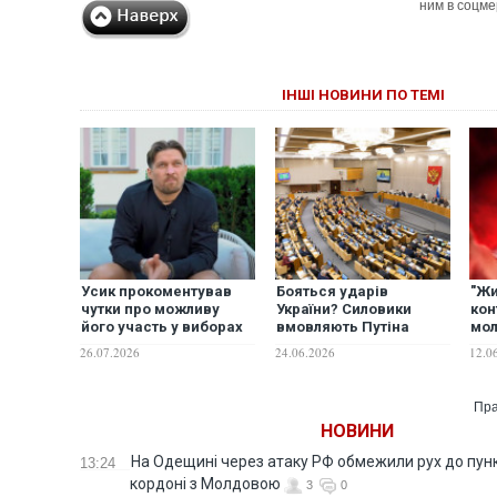
ним в соцме
ІНШІ НОВИНИ ПО ТЕМІ
Усик прокоментував
Бояться ударів
"Жи
чутки про можливу
України? Силовики
кон
його участь у виборах
вмовляють Путіна
мол
президента України
перенести "вибори" в
Укр
26.07.2026
24.06.2026
12.0
Держдуму
Пра
НОВИНИ
На Одещині через атаку РФ обмежили рух до пунк
13:24
кордоні з Молдовою
3
0