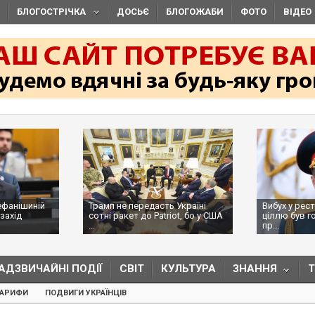
БЛОГОСТРІЧКА
ДОСЬЄ
БЛОГОЖАБИ
ФОТО
ВІДЕО
ефанішиній
Трамп не передасть Україні
Вибух у рес
захід
сотні ракет до Patriot, бо у США
ціллю був г
...
пр...
АДЗВИЧАЙНІ ПОДІЇ
СВІТ
КУЛЬТУРА
ЗНАННЯ
ТАРИФИ
ПОДВИГИ УКРАЇНЦІВ