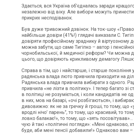
Здається, вся Україна об’єдналась заради кращог
незалежно від віку. Але вибори можуть принести
прикрих несподіванок.
Був дуже тривожний дзвінок. На ток-шоу «Право
найбільше довіри (41%!) глядачі виказали С. Тигі
довіряти професійному зраднику й віртуозному д
можна забути, що саме Тигіпко – автор і пенсійної
чорнобильської, й медичної реформ? Чи можна д
цього, що довіряють крикливому демагогу Ляшк
Справа в тім, що і найстарше, і старше покоління 
радянська влада люто привчила приходити на діл
Радянська влада привчила вибирати з одного. Ра
привчила «не лізти в політику». І тепер багато зі 
в політиці не розуміється, і коли кандидатів не один
в них, мов на базарі, «очі розбігаються», і вибир
дивовижно: як не за гречку й гроші, то тому, що 
вродлі нічо’ парень”, то тому, що красивий, то том
ловко балакає!», то тому, що «зять посовітував»…
чую й такі «політичні погляди»: «Мені однаково, х
буде, аби мені пенсії добавили!» Однаково вам – 