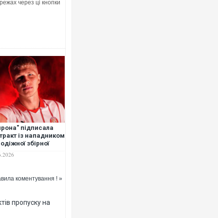
режах через ці кнопки
Ворог завдав комбінованого удару
двоє поранених. Ще десятеро по
після атаки БПЛА по ринку на Сум
рона" підписала
тракт із нападником
одіжної збірної
аїни
6.2026
вила коментування ! »
Приїхав за паспортом та квартир
до українських військових потрап
зіркового футболіста Мохамеда 
тів пропуску на