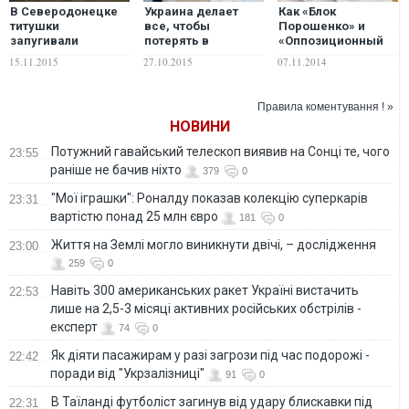
В Северодонецке
Украина делает
Как «Блок
титушки
все, чтобы
Порошенко» и
запугивали
потерять в
«Оппозиционный
избирателей
будущем
блок»
15.11.2015
27.10.2015
07.11.2014
накануне выборов
Доброполье с
сотрудничали на
мэра
Северодонецком -
выборах
блогер
Правила коментування ! »
НОВИНИ
Потужний гавайський телескоп виявив на Сонці те, чого
23:55
раніше не бачив ніхто
379
0
"Мої іграшки": Роналду показав колекцію суперкарів
23:31
вартістю понад 25 млн євро
181
0
Життя на Землі могло виникнути двічі, – дослідження
23:00
259
0
Навіть 300 американських ракет Україні вистачить
22:53
лише на 2,5-3 місяці активних російських обстрілів -
експерт
74
0
Як діяти пасажирам у разі загрози під час подорожі -
22:42
поради від "Укрзалізниці"
91
0
В Таїланді футболіст загинув від удару блискавки під
22:31