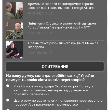
Кремль не готовий до компромісів і прагне
досягти своїх цілей війною, - Foreign Affairs
03.08.2026 13:02
Звільнення Сирського знаменує кінець епохи
"старої гвардії" в українській армії — NYT
23.07.2026 10:32
Повний текст резонансного брифінга Михайла
Федорова
18.07.2026 09:27
ОПИТУВАННЯ
На вашу думку, коли далекобійні санкції України
примусять росію сісти за стіл переговорів?
У найближчі місяці удари України по росії стануть
настільки болючими, що агресору доведеться
поновити перемовини
Цього року не варто чекати поновлення переговорного
процесу. А от наступного - можливо все