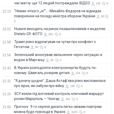
час матчу: ще 12 людей постраждали. ВІДЕО
118
0
"Немає чіткого „ні“", - Михайло Федоров не відкидає
22:13
повернення на посаду міністра оборони України
80
0
Huawei виходить на ринок позашляховиків з моделлю
22:02
Stelato G9. ФОТО
262
0
Трамп різко відреагував на чутки про конфлікт з
21:58
Гегсетом
90
0
Зеленський анонсував звільнення через ситуацію із
21:54
водою в Марганці
90
0
В Україні розподіляти електроенергію будуть по-
21:43
новому: Шмигаль розкрив деталі
215
0
"Я доначу щодня": Даша Астаф'єва різко висловилася
21:32
про зірок, які забули про війну
139
0
ЗСУ взяли під вогневий контроль ключовий маршрут
21:15
росіян Маріуполь — Чонгар
192
0
Прогноз: 9-го серпня дихати легко свіжим повітрям
21:00
можна буде повсюди в Україні
1023
0