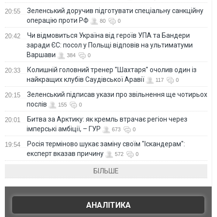
Зеленський доручив підготувати спеціальну санкційну
20:55
операцію проти РФ
80
0
Чи відмовиться Україна від героїв УПА та Бандери
20:42
заради ЄС: посол у Польщі відповів на ультиматуми
Варшави
384
0
Колишній головний тренер "Шахтаря" очолив один із
20:33
найкращих клубів Саудівської Аравії
117
0
Зеленський підписав укази про звільнення ще чотирьох
20:15
послів
155
0
Битва за Арктику: як кремль втрачає регіон через
20:01
імперські амбіції, – ГУР
673
0
Росія терміново шукає заміну своїм "Іскандерам":
19:54
експерт вказав причину
572
0
БІЛЬШЕ
АНАЛІТИКА