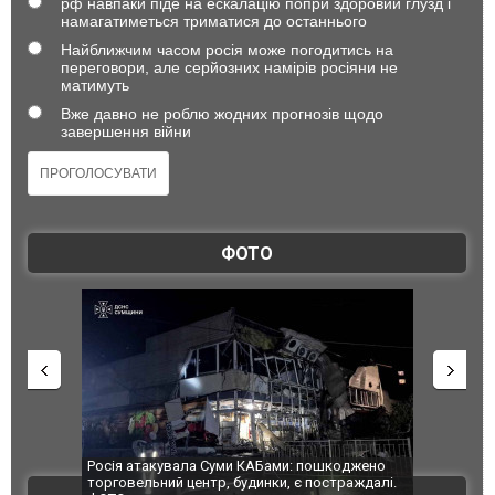
рф навпаки піде на ескалацію попри здоровий глузд і
намагатиметься триматися до останнього
Найближчим часом росія може погодитись на
переговори, але серйозних намірів росіяни не
матимуть
Вже давно не роблю жодних прогнозів щодо
завершення війни
ФОТО
шкоджено
Українські надзвичайники врятували козуленя
СБУ за спр
страждалі.
під час ліквідації масштабної лісової пожежі у
Болгарії 