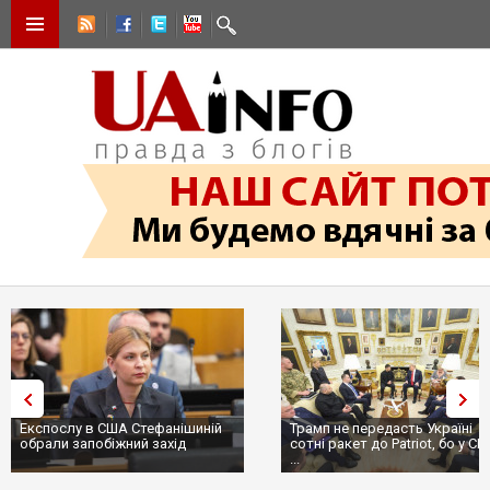
Експослу в США Стефанішиній
Трамп не передасть Україні
обрали запобіжний захід
сотні ракет до Patriot, бо у С
...