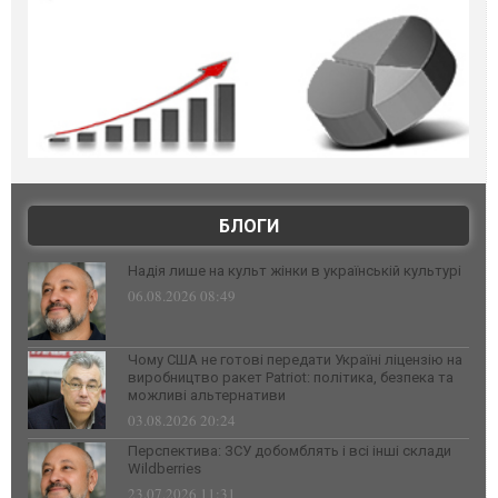
БЛОГИ
Надія лише на культ жінки в українській культурі
06.08.2026 08:49
Чому США не готові передати Україні ліцензію на
виробництво ракет Patriot: політика, безпека та
можливі альтернативи
03.08.2026 20:24
Перспектива: ЗСУ добомблять і всі інші склади
Wildberries
23.07.2026 11:31