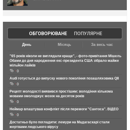
ОБГОВОРЮВАНЕ
|
ПОПУЛЯРНЕ
День
Місяць
За весь час
"65 років ніколи не виглядали краще", - фото-привітання Мішель
Обами до дня народження екс-президента США зібрало майже
мільйон лайків
0
Audi готується до випуску нового покоління позашляховика Q8
0
Рецепт молодості виявився простішим: володіння кількома
мовами омолоджує мозок на десяток років
0
Неймар влаштував конфлікт після перемоги "Сантоса". ВІДЕО
0
Достатньо було погладити: лемури на Мадагаскарі стали
жертвами людського вірусу