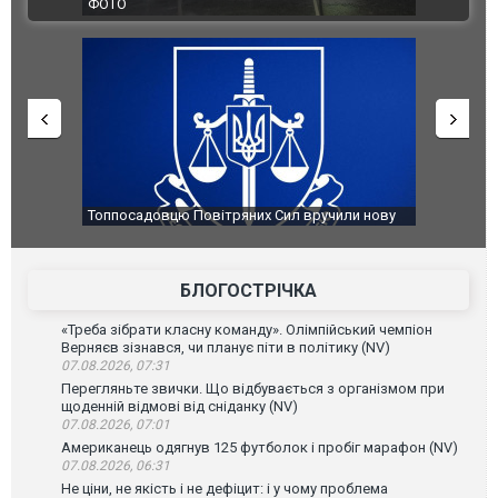
ВІДЕО
Франції
ФОТО
чили нову
Сили оборони уразили Ярославський НПЗ:
Неймар вл
губернатор регіону заявив про наймасштабнішу
"Сантоса".
атаку. ВІДЕО
БЛОГОСТРІЧКА
«Треба зібрати класну команду». Олімпійський чемпіон
Верняєв зізнався, чи планує піти в політику (NV)
07.08.2026, 07:31
Перегляньте звички. Що відбувається з організмом при
щоденній відмові від сніданку (NV)
07.08.2026, 07:01
Американець одягнув 125 футболок і пробіг марафон (NV)
07.08.2026, 06:31
Не ціни, не якість і не дефіцит: і у чому проблема