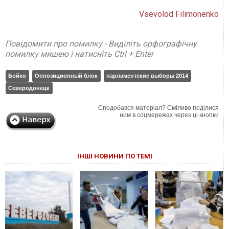
Vsevolod Filimonenko
Повідомити про помилку - Виділіть орфографічну
помилку мишею і натисніть Ctrl + Enter
Бойко
Оппозиционный блок
парламентские выборы 2014
Северодонецк
Сподобався матеріал? Сміливо поділися
ним в соцмережах через ці кнопки
ІНШІ НОВИНИ ПО ТЕМІ