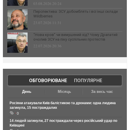
03.08.2026 20:24
Перспектива: ЗСУ добомблять і всі інші склади
Wildberries
23.07.2026 11:31
“Нова кров” чи вимушений хід? Чому Драпатий
очолив ЗСУ на піку суспільних протестів
22.07.2026 20:36
ОБГОВОРЮВАНЕ
|
ПОПУЛЯРНЕ
День
Місяць
За весь час
Росіяни атакували Київ балістикою та дронами: одна людина
загинула, 15 постраждалих
0
14 людей загинули, 27 постраждали через російський удар по
Київщині