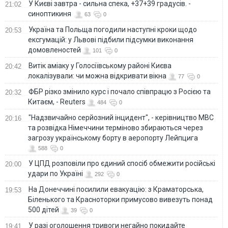
У Києві завтра - сильна спека, +37+39 градусів. -
21:02
синоптикиня
63
0
Україна та Польща погодили наступні кроки щодо
20:53
ексгумацій: у Львові підбили підсумки виконання
домовленостей
101
0
Витік аміаку у Голосіївському районі Києва
20:42
локалізували: чи можна відкривати вікна
77
0
ФБР різко змінило курс і почало співпрацю з Росією та
20:32
Китаєм, - Reuters
484
0
"Надзвичайно серйозний інцидент", - керівництво МВС
20:16
та розвідка Німеччини терміново збираються через
загрозу українському борту в аеропорту Лейпцига
588
0
У ЦПД розповіли про єдиний спосіб обмежити російські
20:00
удари по Україні
292
0
На Донеччині посилили евакуацію: з Краматорська,
19:53
Біленького та Красноторки примусово вивезуть понад
500 дітей
39
0
У разі оголошення тривоги негайно покидайте
19:41