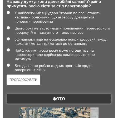
На вашу думку, коли далекобійні санкції України
примусять росію сісти за стіл переговорів?
У найближчі місяці удари України по росії стануть
настільки болючими, що агресору доведеться
поновити перемовини
Цього року не варто чекати поновлення переговорного
процесу. А от наступного - можливо все
рф навпаки піде на ескалацію попри здоровий глузд і
намагатиметься триматися до останнього
Найближчим часом росія може погодитись на
переговори, але серйозних намірів росіяни не
матимуть
Вже давно не роблю жодних прогнозів щодо
завершення війни
ФОТО