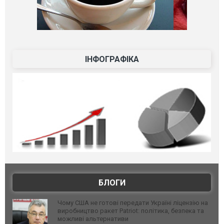
ІНФОГРАФІКА
БЛОГИ
Чому США не готові передати Україні ліцензію на
виробництво ракет Patriot: політика, безпека та
можливі альтернативи