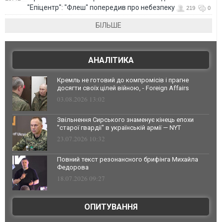
"Епіцентр": "Флеш" попередив про небезпеку
219
0
БІЛЬШЕ
АНАЛІТИКА
Кремль не готовий до компромісів і прагне
досягти своїх цілей війною, - Foreign Affairs
03.08.2026 13:02
Звільнення Сирського знаменує кінець епохи
"старої гвардії" в українській армії — NYT
23.07.2026 10:32
Повний текст резонансного брифінга Михайла
Федорова
18.07.2026 09:27
ОПИТУВАННЯ