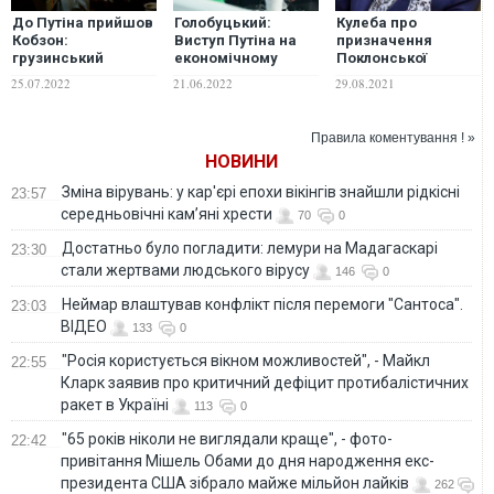
До Путіна прийшов
Голобуцький:
Кулеба про
Кобзон:
Виступ Путіна на
призначення
грузинський
економічному
Поклонської
митець зобразив
форумі – яскрава
послом Росії в
25.07.2022
21.06.2022
29.08.2021
смерть
ілюстрація до ще
Кабо-Верде: "Дуже
кремлівського
впізнаваного
красива ілюстрація
диктатора. ФОТО
старшими
долі зрадників"
Правила коментування ! »
поколіннями
НОВИНИ
пізнього
брєжнєвізму
Зміна вірувань: у кар'єрі епохи вікінгів знайшли рідкісні
23:57
середньовічні кам’яні хрести
70
0
Достатньо було погладити: лемури на Мадагаскарі
23:30
стали жертвами людського вірусу
146
0
Неймар влаштував конфлікт після перемоги "Сантоса".
23:03
ВІДЕО
133
0
"Росія користується вікном можливостей", - Майкл
22:55
Кларк заявив про критичний дефіцит протибалістичних
ракет в Україні
113
0
"65 років ніколи не виглядали краще", - фото-
22:42
привітання Мішель Обами до дня народження екс-
президента США зібрало майже мільйон лайків
262