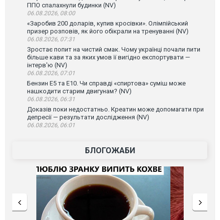
ППО спалахнули будинки (NV)
06.08.2026, 08:00
«Заробив 200 доларів, купив кросівки». Олімпійський
призер розповів, як його обікрали на тренуванні (NV)
06.08.2026, 07:31
Зростає попит на чистий смак. Чому українці почали пити
більше кави та за яких умов її вигідно експортувати —
інтерв'ю (NV)
06.08.2026, 07:01
Бензин Е5 та Е10. Чи справді «спиртова» суміш може
нашкодити старим двигунам? (NV)
06.08.2026, 06:31
Доказів поки недостатньо. Креатин може допомагати при
депресії — результати дослідження (NV)
06.08.2026, 06:01
БЛОГОЖАБИ