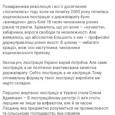
Помаранчева революція і всі її досягнення
«посипались» тоді, коли на початку 2005 року почалась
ющенківська люстрація: з держапарату було
«вичищено» десь біля 18 тисяч чиновників різних
рівнів та рангів. Здавалось, що усі вони — «кучмісти»,
хабарники, вороги свободи та незалежності. Але
виявилось, що абсолютна більшість з них — професійні
держуправлінці різної якості. В цілому — набагато
кращої, аніж їхні наступники, чиновники
ющенківського призову.
Звісна річ, люстрація Україні вкрай потрібна. Але саме
люстрація, а не політично вмотивована зачистка
держапарату. Себто люстрація, а не кастрація. Тому
оптимальну формулу такої люстрації виробити аж
надто складно.
Першою жертвою люстрації в Україні стала Олена
Адамович — В люстраційному регістрі її ім’я стоїть
першим не лише за алфавітом, але й за часом.
Людина, яка предметно розуміється на промисловості
та сільському господарстві, яка сприяла