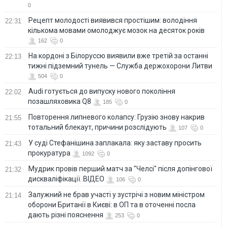
0
Рецепт молодості виявився простішим: володіння
22:31
кількома мовами омолоджує мозок на десяток років
162
0
На кордоні з Білоруссю виявили вже третій за останні
22:13
тижні підземний тунель — Служба держохорони Литви
504
0
Audi готується до випуску нового покоління
22:02
позашляховика Q8
185
0
Повторення липневого колапсу: Грузію знову накрив
21:55
тотальний блекаут, причини розслідують
107
0
У суді Стефанішина заплакала: яку заставу просить
21:43
прокуратура
1092
0
Мудрик провів перший матч за "Челсі" після допінгової
21:32
дискваліфікації. ВІДЕО
106
0
Залужний не брав участі у зустрічі з новим міністром
21:14
оборони Британії в Києві: в ОП та в оточенні посла
дають різні пояснення
253
0