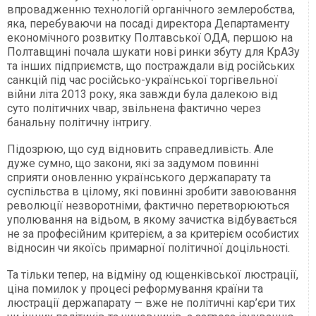
впровадженню технологій органічного землеробства,
яка, перебуваючи на посаді директора Департаменту
економічного розвитку Полтавської ОДА, першою на
Полтавщині почала шукати нові ринки збуту для КрАЗу
та інших підприємств, що постраждали від російських
санкцій під час російсько-української торгівельної
війни літа 2013 року, яка завжди була далекою від
суто політичних чвар, звільнена фактично через
банальну політичну інтригу.
Підозрюю, що суд відновить справедливість. Але
дуже сумно, що закони, які за задумом повинні
сприяти оновленню українського держапарату та
суспільства в цілому, які повинні зробити завоювання
революції незворотніми, фактично перетворюються
уполювання на відьом, в якому зачистка відбувається
не за професійним критерієм, а за критерієм особистих
відносин чи якоїсь примарної політичної доцільності.
Та тільки тепер, на відміну од ющенківської люстрації,
ціна помилок у процесі реформування країни та
люстрації держапарату — вже не політичні кар’єри тих