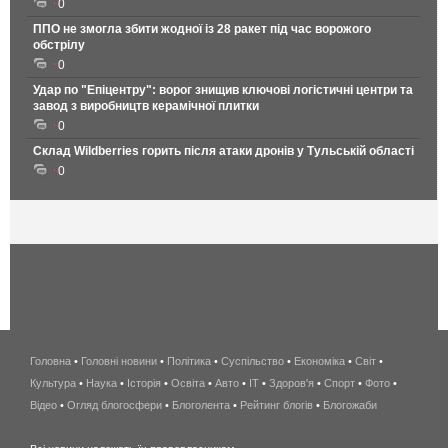
0
ППО не змогла збити жодної із 28 ракет під час ворожого
обстрілу
0
Удар по "Епіцентру": ворог знищив ключові логістичні центри та
завод з виробництв керамічної плитки
0
Склад Wildberries горить після атаки дронів у Тульській області
0
Головна
•
Головні новини
•
Політика
•
Суспільство
•
Економіка
беспроводной
•
Світ
•
Культура
•
Наука
•
Історія
•
Освіта
•
Авто
•
IT
•
Здоров'я
интернет
•
Спорт
•
Фото
•
Відео
•
Огляд блогосфери
•
Блоголента
•
Рейтинг блогів
киев
•
Блогожаби
и