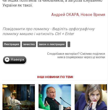
чи інших політиків та чиновників, а загроза існуванню
України як такої.
Андрей ОКАРА, Новое Время
Повідомити про помилку - Виділіть орфографічну
помилку мишею і натисніть Ctrl + Enter
Люстрация
зачистка
закон о люстрации
Сподобався матеріал? Сміливо поділися
ним в соцмережах через ці кнопки
ІНШІ НОВИНИ ПО ТЕМІ