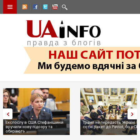
Експослу в США Стефанішиній
Трамп не передасть Україні
вручили нову підозру та
сотні ракет до Patriot, бо у С
обирають...
...