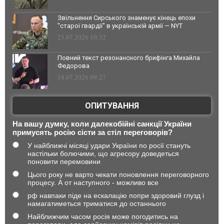
Звільнення Сирського знаменує кінець епохи
"старої гвардії" в українській армії — NYT
23.07.2026 10:32
Повний текст резонансного брифінга Михайла
Федорова
18.07.2026 09:27
ОПИТУВАННЯ
На вашу думку, коли далекобійні санкції України
примусять росію сісти за стіл переговорів?
У найближчі місяці удари України по росії стануть
настільки болючими, що агресору доведеться
поновити перемовини
Цього року не варто чекати поновлення переговорного
процесу. А от наступного - можливо все
рф навпаки піде на ескалацію попри здоровий глузд і
намагатиметься триматися до останнього
Найближчим часом росія може погодитись на