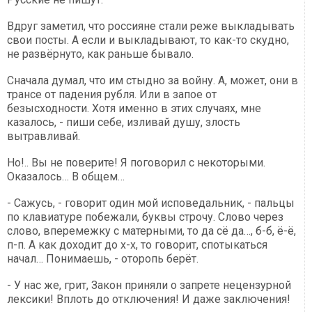
Вдруг заметил, что россияне стали реже выкладывать
свои посты. А если и выкладывают, то как-то скудно,
не развёрнуто, как раньше бывало.
Сначала думал, что им стыдно за войну. А, может, они в
трансе от падения рубля. Или в запое от
безысходности. Хотя именно в этих случаях, мне
казалось, - пиши себе, изливай душу, злость
вытравливай.
Но!.. Вы не поверите! Я поговорил с некоторыми.
Оказалось… В общем…
- Сажусь, - говорит один мой исповедальник, - пальцы
по клавиатуре побежали, буквы строчу. Слово через
слово, вперемежку с матерными, то да сё да…, б-б, ё-ё,
п-п. А как доходит до х-х, то говорит, спотыкаться
начал… Понимаешь, - оторопь берёт.
- У нас же, грит, Закон приняли о запрете нецензурной
лексики! Вплоть до отключения! И даже заключения!