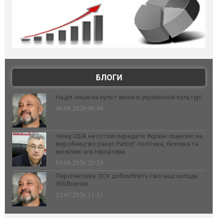
БЛОГИ
Надія лише на культ жінки в українській культурі
06.08.2026 08:49
Чому США не готові передати Україні ліцензію на
виробництво ракет Patriot: політика, безпека та
можливі альтернативи
03.08.2026 20:24
Перспектива: ЗСУ добомблять і всі інші склади
Wildberries
23.07.2026 11:31