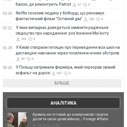
базою, де ремонтують Patriot
67
0
Netflix поселив людину у білборді, що рекламує
03:28
фантастичний фільм "Останній дім"
168
0
У яких випадках доведеться замінити радянське
02:22
свідоцтво про народження: роз'яснення Мін'юсту
341
0
У Києві створили петицію про переведення всіх шкіл на
01:28
дистанціне навчання через посилення нічних обстрілів
69
0
У Польщі затримали фермера, який переорав свіжий
00:26
асфальт на дорозі
567
0
БІЛЬШЕ
АНАЛІТИКА
Кремль не готовий до компромісів і прагне
досягти своїх цілей війною, - Foreign Affairs
03.08.2026 13:02