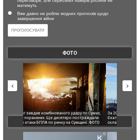
переговори, але серйозних намірів росіяни не
матимуть
Вже давно не роблю жодних прогнозів щодо
завершення війни
ФОТО
по Сумах,
За 2000 кілометрів від кордону з Україною: в
"Мої іграш
траждали
Єкатеринбурзі після атаки дронів загорівся
суперкарів
ВІДЕО
ині. ФОТО
склад Wildberries. ФОТО. ВІДЕО