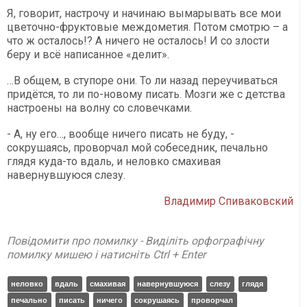
Я, говорит, настрочу и начинаю вымарывать все мои
цветочно-фруктовые междометия. Потом смотрю – а
что ж осталось!? А ничего не осталось! И со злости
беру и всё написанное «делит».
…В общем, в ступоре они. То ли назад переучиваться
придётся, то ли по-новому писать. Мозги же с детства
настроены на волну со словечками.
- А, ну его…, вообще ничего писать не буду, -
сокрушаясь, проворчал мой собеседник, печально
глядя куда-то вдаль, и неловко смахивая
навернувшуюся слезу.
Владимир Спиваковский
Повідомити про помилку - Виділіть орфографічну
помилку мишею і натисніть Ctrl + Enter
неловко
вдаль
смахивая
навернувшуюся
слезу
глядя
печально
писать
ничего
сокрушаясь
проворчал