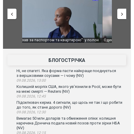
": у полон
Одесу накрила потужна злива з градом та
Вже вивели 
в тезка
ураганним вітром
позашляхов
лаха
БЛОГОСТРІЧКА
Ні, не спагеті. Яка форма пасти найкраще поєднується
з вершковими соусами — і чому (NV)
09.08.2026, 13:00
Колишній морпіх США, якого ув’язнили в Росії, може бути
на межі смерті — Reuters (NV)
09.08.2026, 12:45
Підсилювач керма. 4 сигнали, що щось не так і що робити
до того, як стане дорого (NV)
09.08.2026, 12:30
Вимагає 50 млн доларів та обмеження опіки: колишня
наречена Дончича подала новий позов проти зірки НБА
(NV)
09.08.2026, 12:15