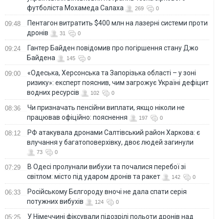
футболіста Мохамеда Салаха
269
0
Пентагон витратить $400 млн на лазерні системи проти
09:48
дронів
31
0
Гантер Байден повідомив про погіршення стану Джо
09:24
Байдена
145
0
«Одеська, Херсонська та Запорізька області – у зоні
09:00
ризику»: експерт пояснив, чим загрожує Україні дефіцит
водних ресурсів
102
0
Чи призначать пенсійни виплати, якщо ніколи не
08:36
працював офіційно: пояснення
197
0
РФ атакувала дронами Салтівський район Харкова: є
08:12
влучання у багатоповерхівку, двоє людей загинули
73
0
В Одесі пролунали вибухи та почалися перебої зі
07:29
світлом: місто під ударом дронів та ракет
142
0
Російському Бєлгороду вночі не дала спати серія
06:33
потужних вибухів
124
0
У Німеччині фіксували підозрілі польоти дронів над
05:25