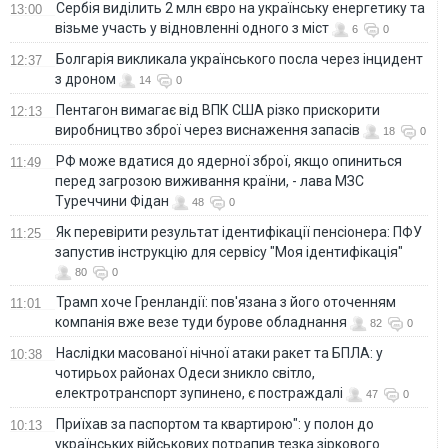
Сербія виділить 2 млн євро на українську енергетику та
13:00
візьме участь у відновленні одного з міст
6
0
Болгарія викликала українського посла через інцидент
12:37
з дроном
14
0
Пентагон вимагає від ВПК США різко прискорити
12:13
виробництво зброї через виснаження запасів
18
0
РФ може вдатися до ядерної зброї, якщо опиниться
11:49
перед загрозою виживання країни, - лава МЗС
Туреччини Фідан
48
0
Як перевірити результат ідентифікації пенсіонера: ПФУ
11:25
запустив інструкцію для сервісу "Моя ідентифікація"
80
0
Трамп хоче Гренландії: пов'язана з його оточенням
11:01
компанія вже везе туди бурове обладнання
82
0
Наслідки масованої нічної атаки ракет та БПЛА: у
10:38
чотирьох районах Одеси зникло світло,
електротранспорт зупинено, є постраждалі
47
0
Приїхав за паспортом та квартирою": у полон до
10:13
українських військових потрапив тезка зіркового