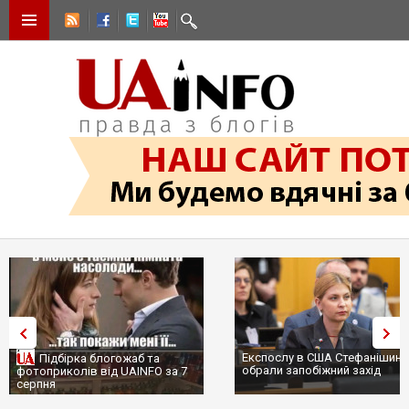
Експослу в США Стефанішині
Підбірка блогожаб та
обрали запобіжний захід
фотоприколів від UAINFO за 7
серпня