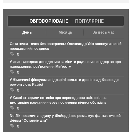
ОБГОВОРЮВАНЕ
|
ПОПУЛЯРНЕ
День
Місяць
За весь час
Остаточна точка без повернень: Олександр Усік анонсував свій
прощальний поєдинок
0
У яких випадках доведеться замінити радянське свідоцтво про
народження: роз'яснення Мін'юсту
0
У Німеччині фіксували підозрілі польоти дронів над базою, де
ремонтують Patriot
0
У Києві створили петицію про переведення всіх шкіл на
дистанціне навчання через посилення нічних обстрілів
0
Netflix поселив людину у білборді, що рекламує фантастичний
фільм "Останній дім"
0