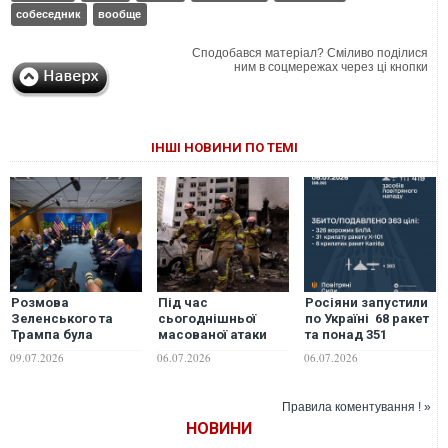
собеседник
вообще
Сподобався матеріал? Сміливо поділися
ним в соцмережах через ці кнопки
ІНШІ НОВИНИ ПО ТЕМІ
Розмова
Під час
Росіяни запустили
Зеленського та
сьогоднішньої
по Україні 68 ракет
Трампа була
масованої атаки
та понад 351
напрочуд вдалою.
вдалося врятувати
БпЛА. Циркони
09.07.2026
06.07.2026
06.07.2026
Але потрібно
64 людини, -
та балістику збити
дочекатися
Клименко. ФОТО
не вдалося
розмови Трампа та
Правила коментування ! »
Путіна, - політолог
НОВИНИ