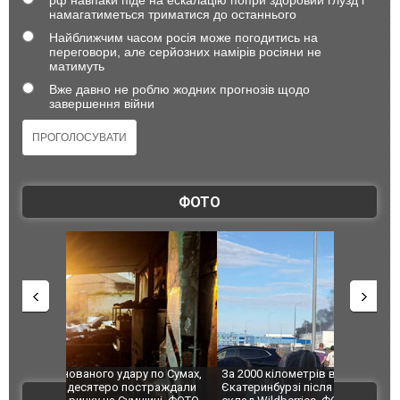
намагатиметься триматися до останнього
Найближчим часом росія може погодитись на
переговори, але серйозних намірів росіяни не
матимуть
Вже давно не роблю жодних прогнозів щодо
завершення війни
ФОТО
по Сумах,
За 2000 кілометрів від кордону з Україною: в
"Мої іграш
траждали
Єкатеринбурзі після атаки дронів загорівся
суперкарів
ВІДЕО