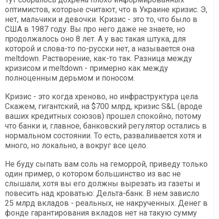
оптимистов, которые считают, что в Украине кризис. Э,
нет, мальчики и девочки. Кризис - это то, что было в
США в 1987 году. Вы про него даже не знаете, но
продолжалось оно 8 лет. А у вас такая штука, для
которой и слова-то по-русски нет, а называется она
meltdown. Растворение, как-то так. Разница между
кризисом и meltdown - примерно как между
полноценным дерьмом и поносом.
Кризис - это когда хреново, но инфраструктура цела.
Скажем, гигантский, на $700 млрд, кризис S&L (вроде
ваших кредитных союзов) прошел спокойно, потому
что банки и, главное, банковский регулятор остались в
нормальном состоянии. То есть, разваливается хотя и
много, но локально, а вокруг все цело.
Не буду сыпать вам соль на геморрой, приведу только
один пример, о котором большинство из вас не
слышали, хотя вы его должны вырезать из газеты и
повесить над кроватью: Дельта-банк. В нем зависло
25 млрд вкладов - реальных, не накрученных. Денег в
фонде гарантирования вкладов нет на такую сумму