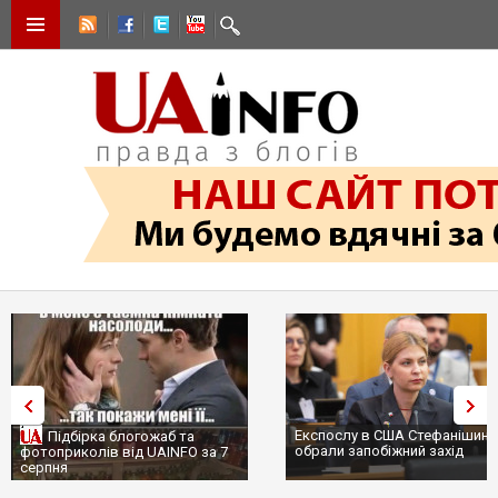
Експослу в США Стефанішині
Підбірка блогожаб та
обрали запобіжний захід
фотоприколів від UAINFO за 7
серпня