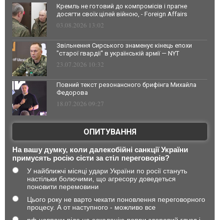
Кремль не готовий до компромісів і прагне
досягти своїх цілей війною, - Foreign Affairs
03.08.2026 13:02
Звільнення Сирського знаменує кінець епохи
"старої гвардії" в українській армії — NYT
23.07.2026 10:32
Повний текст резонансного брифінга Михайла
Федорова
18.07.2026 09:27
ОПИТУВАННЯ
На вашу думку, коли далекобійні санкції України
примусять росію сісти за стіл переговорів?
У найближчі місяці удари України по росії стануть
настільки болючими, що агресору доведеться
поновити перемовини
Цього року не варто чекати поновлення переговорного
процесу. А от наступного - можливо все
рф навпаки піде на ескалацію попри здоровий глузд і