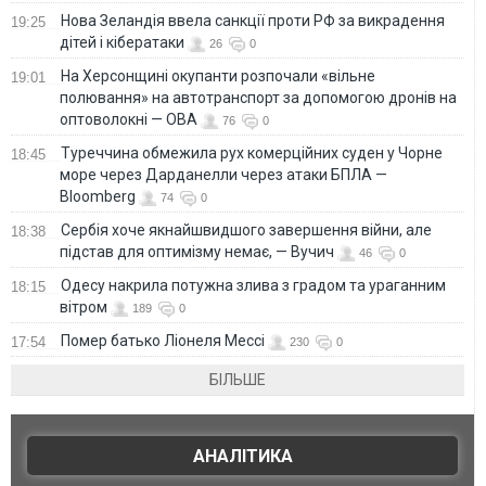
Нова Зеландія ввела санкції проти РФ за викрадення
19:25
дітей і кібератаки
26
0
На Херсонщині окупанти розпочали «вільне
19:01
полювання» на автотранспорт за допомогою дронів на
оптоволокні — ОВА
76
0
Туреччина обмежила рух комерційних суден у Чорне
18:45
море через Дарданелли через атаки БПЛА —
Bloomberg
74
0
Сербія хоче якнайшвидшого завершення війни, але
18:38
підстав для оптимізму немає, — Вучич
46
0
Одесу накрила потужна злива з градом та ураганним
18:15
вітром
189
0
Помер батько Ліонеля Мессі
17:54
230
0
БІЛЬШЕ
АНАЛІТИКА