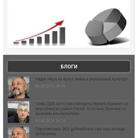
БЛОГИ
Надія лише на культ жінки в українській культурі
06.08.2026 08:49
Чому США не готові передати Україні ліцензію на
виробництво ракет Patriot: політика, безпека та
можливі альтернативи
03.08.2026 20:24
Перспектива: ЗСУ добомблять і всі інші склади
Wildberries