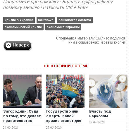
Повідомити про помилку - Виділіть орфографічну
помилку мишею і натисніть Ctrl + Enter
кризис в Украине
meltdown
банковская система
экономический кризис
экономика Украины
Сподобався матеріал? Сміливо поділися
ним в соцмережах через ці кнопки
ІНШІ НОВИНИ ПО ТЕМІ
Загородний: Судя
Государство или
Власть под
по тому, что делает
смерть. Какой
наркозом
правительство
кризис станет для
09.04.2020
Шмыгаля и кто
Украины
29.03.2021
27.05.2020
рулит
последним