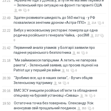
Україна не піде з Донбасу, а Путін не матиме перемоги
23:21
— Зеленський про ситуацію на фронті та гарантії США
69
0
Здатен розвивати швидкість до 560 км/год - у РФ
22:49
похвалилися зенітним дроном «Астра-ППО»
214
0
Вибух у московському ресторані: померла ще одна
22:22
родичка російського генерала Чайка, - росЗМІ
217
0
Первинний аналіз уламків: у Болгарії заявили про
21:42
падіння українського безпілотника
80
0
"Ми займаємося папірцями. А летить не паперова
21:18
ракета", - Зеленський заявив, що просив ліцензії на
Patriot ще у перший рік війни
51
0
"Зробимо все, що в наших силах", - Вучич обіцяв
20:39
Зеленському підтримку
58
0
ВМС ЗСУ знищили російські об'єкти та обладнання
20:16
спецназу на буровій установці «Сиваш»
78
0
Остаточна точка без повернень: Олександр Усік
19:50
анонсував свій прощальний поєдинок
353
0