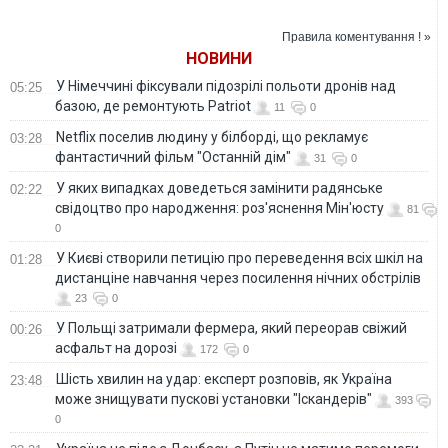
министерствами,
вытянуть страну из
Правила коментування ! »
экономического
НОВИНИ
коллапса они не
смогут по одной
У Німеччині фіксували підозрілі польоти дронів над
05:25
простой причине
базою, де ремонтують Patriot
11
0
Netflix поселив людину у білборді, що рекламує
03:28
фантастичний фільм "Останній дім"
31
0
У яких випадках доведеться замінити радянське
02:22
свідоцтво про народження: роз'яснення Мін'юсту
81
0
У Києві створили петицію про переведення всіх шкіл на
01:28
дистанціне навчання через посилення нічних обстрілів
23
0
У Польщі затримали фермера, який переорав свіжий
00:26
асфальт на дорозі
172
0
Шість хвилин на удар: експерт розповів, як Україна
23:48
може знищувати пускові установки "Іскандерів"
393
0