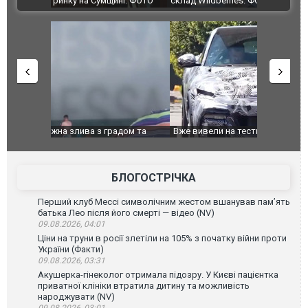
ині. ФОТО
склад Wildberries. ФОТО. ВІДЕО
дом та
Вже вивели на тести: Ferrari готує оновлення
Вийшов тре
позашляховика Purosangue. ВІДЕО
фільму "Аф
БЛОГОСТРІЧКА
Перший клуб Мессі символічним жестом вшанував пам’ять
батька Лео після його смерті — відео (NV)
09.08.2026, 04:01
Ціни на труни в росії злетіли на 105% з початку війни проти
України (Факти)
09.08.2026, 03:31
Акушерка-гінеколог отримала підозру. У Києві пацієнтка
приватної клініки втратила дитину та можливість
народжувати (NV)
09.08.2026, 03:01