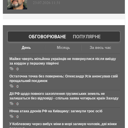
23.07.2026 11:31
ОБГОВОРЮВАНЕ
|
ПОПУЛЯРНЕ
День
Місяць
За весь час
Майже чверть мільйона українців не повернулися після виїзду
за кордон у першому півріччі
0
Остаточна точка без повернень: Олександр Усік анонсував свій
прощальний поєдинок
0
Дії РФ щодо повного захоплення грузинських земель не
залишаться без відповіді - спільна заява чотирьох країн Заходу
0
Нічна атака дронів РФ на Київщину: загинули троє осіб
0
У Коблевому через вибух міни в морі загинув чоловік, дві жінки