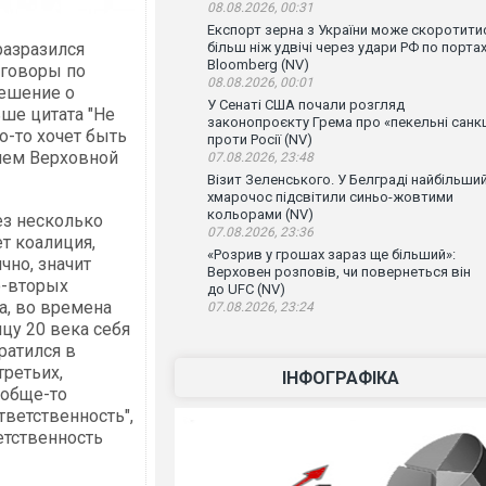
08.08.2026, 00:31
Експорт зерна з України може скоротити
разразился
більш ніж удвічі через удари РФ по порта
Bloomberg (NV)
еговоры по
08.08.2026, 00:01
решение о
У Сенаті США почали розгляд
ше цитата "Не
законопроєкту Грема про «пекельні санкц
о-то хочет быть
проти Росії (NV)
лем Верховной
07.08.2026, 23:48
Візит Зеленського. У Белграді найбільши
хмарочос підсвітили синьо-жовтими
кольорами (NV)
ез несколько
07.08.2026, 23:36
т коалиция,
«Розрив у грошах зараз ще більший»:
чно, значит
Верховен розповів, чи повернеться він
о-вторых
до UFC (NV)
ка, во времена
07.08.2026, 23:24
цу 20 века себя
ратился в
третьих,
ІНФОГРАФІКА
ообще-то
тветственность",
ветственность