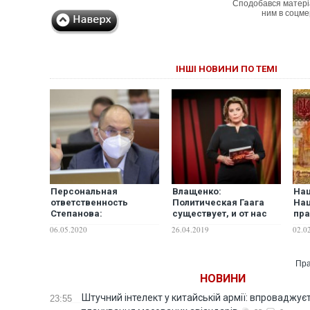
Сподобався матері
ним в соцме
ІНШІ НОВИНИ ПО ТЕМІ
Персональная
Влащенко:
Наш
ответственность
Политическая Гаага
Нац
Степанова:
существует, и от нас
пра
государство не
зависит – сможем ли
уск
06.05.2020
26.04.2019
02.0
выполняет свои
мы ее организовать
обязательства перед
для прежней
медиками
политэлиты
Пра
НОВИНИ
Штучний інтелект у китайській армії: впроваджує
23:55