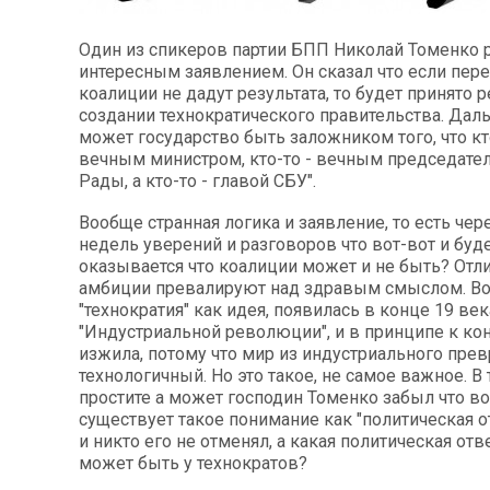
Один из спикеров партии БПП Николай Томенко 
интересным заявлением. Он сказал что если пер
коалиции не дадут результата, то будет принято 
создании технократического правительства. Даль
может государство быть заложником того, что кт
вечным министром, кто-то - вечным председате
Рады, а кто-то - главой СБУ".
Вообще странная логика и заявление, то есть чер
недель уверений и разговоров что вот-вот и буде
оказывается что коалиции может и не быть? Отли
амбиции превалируют над здравым смыслом. В
"технократия" как идея, появилась в конце 19 ве
"Индустриальной революции", и в принципе к кон
изжила, потому что мир из индустриального прев
технологичный. Но это такое, не самое важное. В 
простите а может господин Томенко забыл что в
существует такое понимание как "политическая о
и никто его не отменял, а какая политическая от
может быть у технократов?