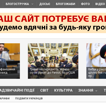
БЛОГОСТРІЧКА
ДОСЬЄ
БЛОГОЖАБИ
ФОТО
ВІДЕО
ефанішиній
Трамп не передасть Україні
Вибух у рес
захід
сотні ракет до Patriot, бо у США
ціллю був г
...
пр...
АДЗВИЧАЙНІ ПОДІЇ
СВІТ
КУЛЬТУРА
ЗНАННЯ
ТАРИФИ
ПОДВИГИ УКРАЇНЦІВ