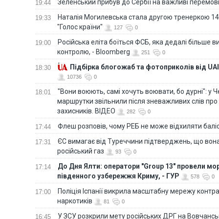
Зеленський прибув до Сербії на важливі перемо
19:44
Наталія Могилевська стала другою тренеркою 14
19:33
"Голос країни"
127
0
Російська еліта боїться ФСБ, яка дедалі більше в
19:00
контролю, - Bloomberg
251
0
Підбірка блогожаб та фотоприколів від UAI
18:30
10736
0
"Вони воюють, самі хочуть воювати, бо дурні": у 
18:01
маршрутки звільнили після зневажливих слів про
захисників. ВІДЕО
282
0
Флеш розповів, чому РЕБ не може відхиляти балі
17:44
ЄС вимагає від Туреччини підтверджень, що вона
17:31
російський газ
93
0
До Дня Ялти: оператори "Group 13" провели мо
17:14
південного узбережжя Криму, - ГУР
578
0
Поліція Іспанії викрила масштабну мережу контра
17:00
наркотиків
81
0
У ЗСУ розкрили мету російських ДРГ на Вовчанс
16:45