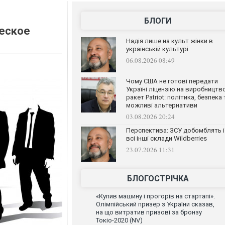
БЛОГИ
ческое
Надія лише на культ жінки в
українській культурі
06.08.2026 08:49
Чому США не готові передати
Україні ліцензію на виробництв
ракет Patriot: політика, безпека 
можливі альтернативи
03.08.2026 20:24
Перспектива: ЗСУ добомблять і
всі інші склади Wildberries
23.07.2026 11:31
БЛОГОСТРІЧКА
«Купив машину і прогорів на стартапі».
Олімпійський призер з України сказав,
на що витратив призові за бронзу
Токіо-2020 (NV)