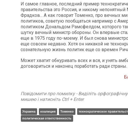
И самое главное, последний пример технократич
правительства это Россия, и никому непонятный
Фрадков... А как говорит Томенко, про вечных м
политиков, советую пообщаться например с Аме
политиком Дональдом Рамсфелдом, которого та
шутку вечный министр обороны. Он впервые стал
еще в 1975 году по-моему. И был снова министр
еще совсем недавно. Хотя он никакой не технокр
сознательную жизнь политик еще со времен Рич
Может хватит обкуривать всех и вся, и унять амб
договориться и наконец поработать ради страны.
Б
Повідомити про помилку - Виділіть орфографічн
мишею і натисніть Ctrl + Enter
Украина
коалиция
Томенко
технократическое правительс
политическая ответственность