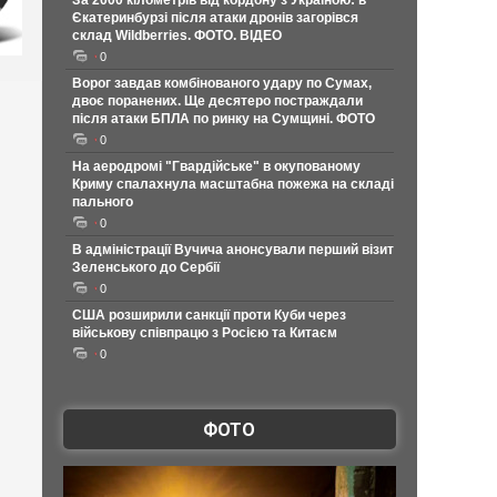
За 2000 кілометрів від кордону з Україною: в
Єкатеринбурзі після атаки дронів загорівся
склад Wildberries. ФОТО. ВІДЕО
0
Ворог завдав комбінованого удару по Сумах,
двоє поранених. Ще десятеро постраждали
після атаки БПЛА по ринку на Сумщині. ФОТО
0
На аеродромі "Гвардійське" в окупованому
Криму спалахнула масштабна пожежа на складі
пального
0
В адміністрації Вучича анонсували перший візит
Зеленського до Сербії
0
США розширили санкції проти Куби через
військову співпрацю з Росією та Китаєм
0
ФОТО