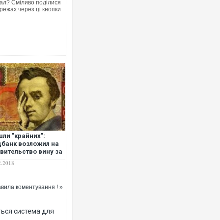
ал? Сміливо поділися
режах через ці кнопки
Ворог завдав комбінованог
двоє поранених. Ще деся
після атаки БПЛА по ринку
ли "крайних":
банк возложил на
вительство вину за
орение инфляции
2.2018
вила коментування ! »
Вже вивели на тести: Ferr
позашляховика Purosangu
ться система для