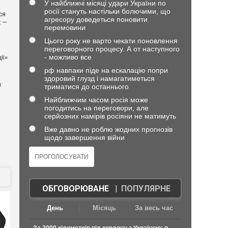
У найближчі місяці удари України по
росії стануть настільки болючими, що
ся
агресору доведеться поновити
х —
перемовини
Цього року не варто чекати поновлення
переговорного процесу. А от наступного
- можливо все
ії»
рф навпаки піде на ескалацію попри
здоровий глузд і намагатиметься
й
триматися до останнього
Найближчим часом росія може
погодитись на переговори, але
серйозних намірів росіяни не матимуть
Вже давно не роблю жодних прогнозів
щодо завершення війни
ОБГОВОРЮВАНЕ
|
ПОПУЛЯРНЕ
День
Місяць
За весь час