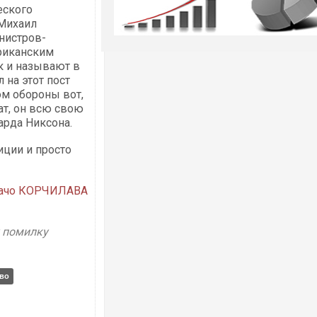
еского
 Михаил
инистров-
риканским
к и называют в
 на этот пост
ом обороны вот,
ат, он всю свою
арда Никсона.
иции и просто
ачо КОРЧИЛАВА
у помилку
тво