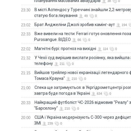
планування масованих авіаударів
38
0
В місті Аспендос у Туреччині знайшли 2,2-метро
23:30
статую бога лікування
49
0
Брат Анджеліни Джолі зробив камінг-аут
23:02
194
Вже вивели на тести: Ferrari готує оновлення по
22:33
Purosangue. ВІДЕО
66
0
Магнітні бурі: прогноз на вихідні
22:02
114
0
У Чехії суд вирішив вислати росіянку, яка вийшла
21:32
телефону
211
0
Вийшов трейлер нової екранізації легендарного
21:15
Томаса Крауна"
210
0
Спека ще затримується: в Укргідрометцентрі роз
21:00
завтра буде погода в Україні
634
0
Найкращий футболіст ЧС-2026 відмовив "Реалу" 
20:33
"Барселону"
210
0
США і Україна модернізують С-300 через дефіцит р
20:00
ЗМІ
239
0