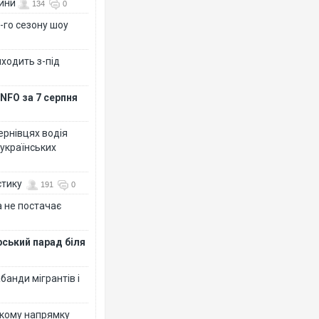
вини
134
0
-го сезону шоу
иходить з-під
NFO за 7 серпня
Чернівцях водія
 українських
стику
191
0
 не постачає
рський парад біля
банди мігрантів і
ькому напрямку