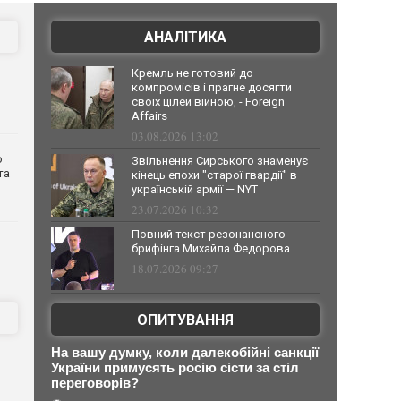
АНАЛІТИКА
Кремль не готовий до
компромісів і прагне досягти
своїх цілей війною, - Foreign
Affairs
03.08.2026 13:02
о
Звільнення Сирського знаменує
та
кінець епохи "старої гвардії" в
українській армії — NYT
23.07.2026 10:32
Повний текст резонансного
брифінга Михайла Федорова
18.07.2026 09:27
ОПИТУВАННЯ
На вашу думку, коли далекобійні санкції
України примусять росію сісти за стіл
переговорів?