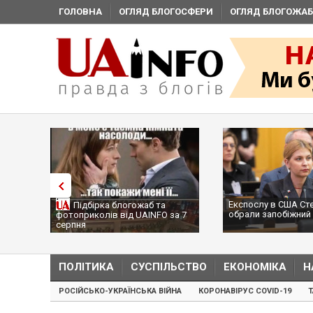
ГОЛОВНА
ОГЛЯД БЛОГОСФЕРИ
ОГЛЯД БЛОГОЖАБ
Експослу в США Ст
Підбірка блогожаб та
обрали запобіжний 
фотоприколів від UAINFO за 7
серпня
ПОЛІТИКА
СУСПІЛЬСТВО
ЕКОНОМІКА
Н
РОСІЙСЬКО-УКРАЇНСЬКА ВІЙНА
КОРОНАВІРУС COVID-19