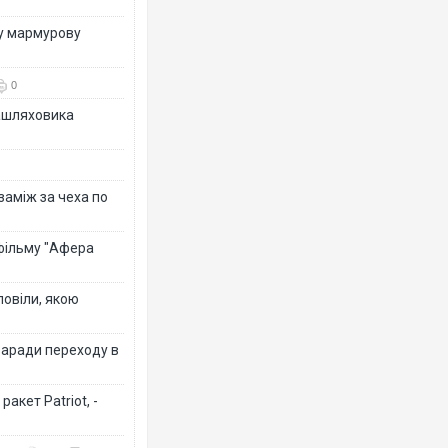
ву мармурову
0
зашляховика
 заміж за чеха по
 фільму "Афера
повіли, якою
заради переходу в
акет Patriot, -