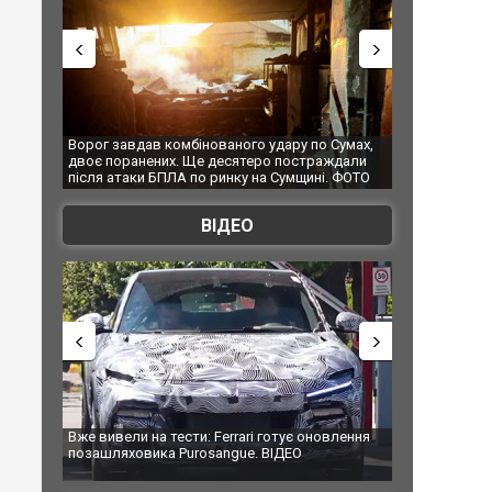
о удару по Сумах,
За 2000 кілометрів від кордону з Україною: в
"М
теро постраждали
Єкатеринбурзі після атаки дронів загорівся
су
 на Сумщині. ФОТО
склад Wildberries. ФОТО. ВІДЕО
ВІДЕО
ari готує оновлення
Вийшов трейлер нової екранізації легендарного
З
e. ВІДЕО
фільму "Афера Томаса Крауна"
п