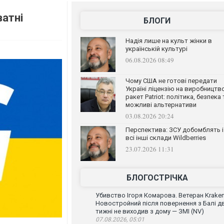
ватні
БЛОГИ
Надія лише на культ жінки в
українській культурі
06.08.2026 08:49
Чому США не готові передати
Україні ліцензію на виробництв
ракет Patriot: політика, безпека 
можливі альтернативи
03.08.2026 20:24
Перспектива: ЗСУ добомблять і
всі інші склади Wildberries
23.07.2026 11:31
БЛОГОСТРІЧКА
Убивство Ігоря Комарова. Ветеран Krake
Новостройний після повернення з Балі д
тижні не виходив з дому — ЗМІ (NV)
07.08.2026, 05:01