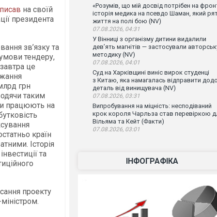
«Розумів, що мій досвід потрібен на фронт
писав
на своїй
історія медика на псевдо Шаман, який ря
ації президента
життя на полі бою (NV)
07.08.2026, 04:31
У Вінниці з організму дитини видалили
вання зв’язку та
дев’ять магнітів — застосували авторськ
методику (NV)
 умови тендеру,
07.08.2026, 04:01
 завтра це
Суд на Харківщині виніс вирок студенці
ажання
з Китаю, яка намагалась відправити дод
 млрд грн
деталь від винищувача (NV)
водячи таким
07.08.2026, 03:31
ори працюють на
Випробування на міцність: несподіваний
крок короля Чарльза став перевіркою д
ибутковість
Вільяма та Кейт (Факти)
ксування
07.08.2026, 03:01
остатньо країн
атними. Історія
 інвестиції та
ІНФОГРАФІКА
тиційного
сання проекту
міністром.