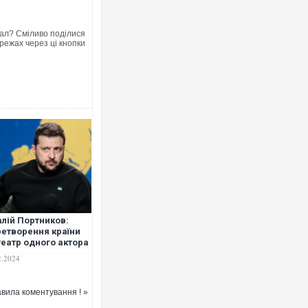
ал? Сміливо поділися
режах через ці кнопки
Росія атакувала Суми КАБа
торговельний центр, будинк
ФОТО
алій Портников:
етворення країни
театр одного актора
отивує і
2.2024
орієнтує
Топпосадовцю Повітряних 
пільство
підозру
вила коментування ! »