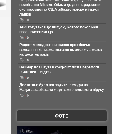
"65 років ніколи не виглядали краще", - фото-
привітання Мішель Обами до дня народження
екс-президента США зібрало майже мільйон
лайків
0
Audi готується до випуску нового покоління
позашляховика Q8
0
Рецепт молодості виявився простішим:
володіння кількома мовами омолоджує мозок
на десяток років
0
Неймар влаштував конфлікт після перемоги
"Сантоса". ВІДЕО
0
Достатньо було погладити: лемури на
Мадагаскарі стали жертвами людського вірусу
0
ФОТО