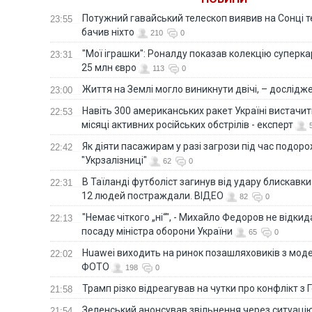
Потужний гавайський телескоп виявив на Сонці те
23:55
бачив ніхто
210
0
"Мої іграшки": Роналду показав колекцію суперка
23:31
25 млн євро
113
0
Життя на Землі могло виникнути двічі, – дослідж
23:00
Навіть 300 американських ракет Україні вистачит
22:53
місяці активних російських обстрілів - експерт
Як діяти пасажирам у разі загрози під час подорож
22:42
"Укрзалізниці"
62
0
В Таїланді футболіст загинув від удару блискавки
22:31
12 людей постраждали. ВІДЕО
82
0
"Немає чіткого „ні“", - Михайло Федоров не відки
22:13
посаду міністра оборони України
65
0
Huawei виходить на ринок позашляховиків з моде
22:02
ФОТО
198
0
Трамп різко відреагував на чутки про конфлікт з 
21:58
Зеленський анонсував звільнення через ситуацію
21:54