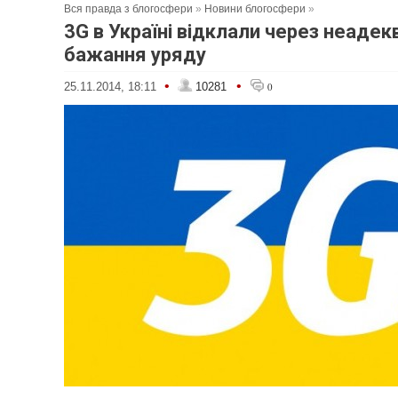
Вся правда з блогосфери
»
Новини блогосфери
»
3G в Україні відклали через неадек
бажання уряду
•
•
25.11.2014, 18:11
10281
0