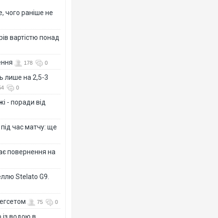
, чого раніше не
рів вартістю понад
ення
178
0
ь лише на 2,5-3
54
0
і - поради від
 під час матчу: ще
дає повернення на
ллю Stelato G9.
Гегсетом
75
0
 із водою в