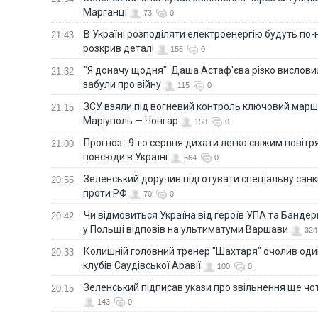
Марганці
73
0
В Україні розподіляти електроенергію будуть по
21:43
розкрив деталі
155
0
"Я доначу щодня": Даша Астаф'єва різко висловила
21:32
забули про війну
115
0
ЗСУ взяли під вогневий контроль ключовий марш
21:15
Маріуполь — Чонгар
158
0
Прогноз: 9-го серпня дихати легко свіжим повіт
21:00
повсюди в Україні
664
0
Зеленський доручив підготувати спеціальну санк
20:55
проти РФ
70
0
Чи відмовиться Україна від героїв УПА та Бандер
20:42
у Польщі відповів на ультиматуми Варшави
324
Колишній головний тренер "Шахтаря" очолив оди
20:33
клубів Саудівської Аравії
100
0
Зеленський підписав укази про звільнення ще чо
20:15
143
0