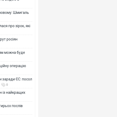
-новому: Шмигаль
ся про зірок, які
рут росіян
рям можна буде
ційну операцію
и заради ЄС: посол
0
н із найкращих
тирьох послів