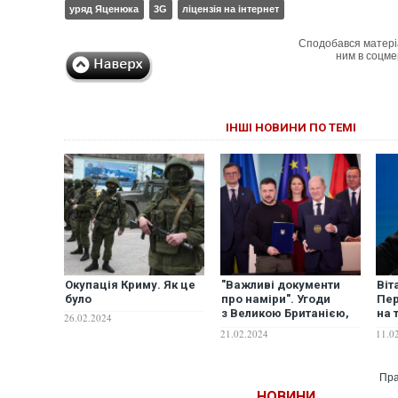
уряд Яценюка
3G
ліцензія на інтернет
Сподобався матері
ним в соцме
ІНШІ НОВИНИ ПО ТЕМІ
Окупація Криму. Як це
"Важливі документи
Віт
було
про наміри". Угоди
Пер
з Великою Британією,
на 
26.02.2024
Францією та
дем
21.02.2024
11.0
Німеччиною не містять
дез
реальних гарантій
сус
безпеки — експерти
Пра
НОВИНИ