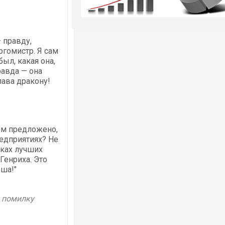
— правду,
ргомистр. Я сам
был, какая она,
равда — она
лава дракону!
ем предложено,
редприятиях? Не
уках лучших
Генриха. Это
оша!"
у помилку