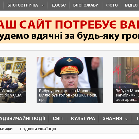
БЛОГОСТРІЧКА
ДОСЬЄ
БЛОГОЖАБИ
ФОТО
ВІДЕО
 Україні
Вибух у ресторані в Москві:
Вибух у Мос
ot, бо у США
ціллю був головком ВКС Росії,
загиблими: 
пр...
ресторан...
АДЗВИЧАЙНІ ПОДІЇ
СВІТ
КУЛЬТУРА
ЗНАННЯ
ТАРИФИ
ПОДВИГИ УКРАЇНЦІВ