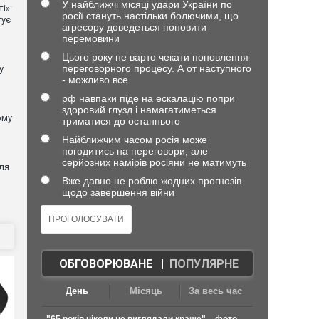
У найближчі місяці удари України по
і»:
росії стануть настільки болючими, що
тує
агресору доведеться поновити
перемовини
Цього року не варто чекати поновлення
переговорного процесу. А от наступного
у
- можливо все
рф навпаки піде на ескалацію попри
здоровий глузд і намагатиметься
ому
триматися до останнього
Найближчим часом росія може
погодитись на переговори, але
серйозних намірів росіяни не матимуть
ля
Вже давно не роблю жодних прогнозів
щодо завершення війни
ОБГОВОРЮВАНЕ
|
ПОПУЛЯРНЕ
День
Місяць
За весь час