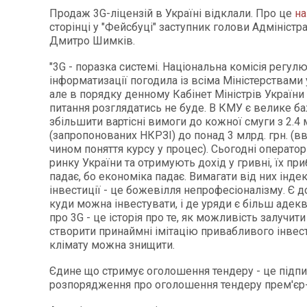
Продаж 3G-ліцензій в Україні відклали. Про це
на
сторінці у "Фейсбуці" заступник голови Адміністр
Дмитро Шимків.
"3G - поразка системі. Національна комісія регулю
інформатизації погодила із всіма Міністерствами
але в порядку денному Кабінет Міністрів України
питання розглядатись не буде. В КМУ є велике б
збільшити вартісні вимоги до кожної смуги з 2.4
(запропонованих НКРЗІ) до понад 3 млрд. грн. (в
чином поняття курсу у процес). Сьогодні операт
ринку України та отримують дохід у гривні, їх пр
падає, бо економіка падає. Вимагати від них інде
інвестиції - це божевілля непрофесіоналізму. Є д
куди можна інвестувати, і де уряди є більш адекв
про 3G - це історія про те, як можливість залучити
створити принаймні імітацію привабливого інвес
клімату можна знищити.
Єдине що стримує оголошення тендеру - це підпи
розпорядження про оголошення тендеру прем'єр-