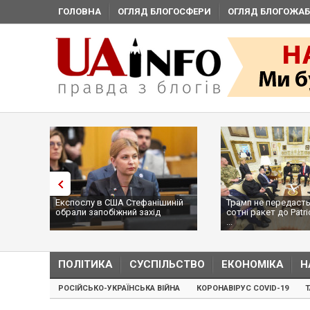
ГОЛОВНА
ОГЛЯД БЛОГОСФЕРИ
ОГЛЯД БЛОГОЖАБ
Експослу в США Стефанішиній
Трамп не передасть
обрали запобіжний захід
сотні ракет до Patri
...
ПОЛІТИКА
СУСПІЛЬСТВО
ЕКОНОМІКА
Н
РОСІЙСЬКО-УКРАЇНСЬКА ВІЙНА
КОРОНАВІРУС COVID-19