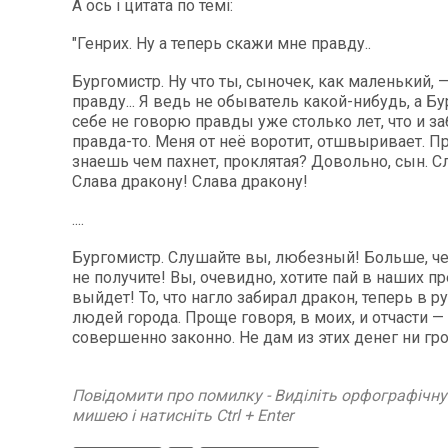
А ось і цитата по темі:
"Генрих. Ну а теперь скажи мне правду..
Бургомистр. Ну что ты, сыночек, как маленький, 
правду... Я ведь не обыватель какой-нибудь, а Бу
себе не говорю правды уже столько лет, что и за
правда-то. Меня от неё воротит, отшвыривает. П
знаешь чем пахнет, проклятая? Довольно, сын. С
Слава дракону! Слава дракону!
....
Бургомистр. Слушайте вы, любезный! Больше, ч
не получите! Вы, очевидно, хотите пай в наших п
выйдет! То, что нагло забирал дракон, теперь в р
людей города. Проще говоря, в моих, и отчасти — 
совершенно законно. Не дам из этих денег ни гр
Повідомити про помилку - Виділіть орфографічн
мишею і натисніть Ctrl + Enter