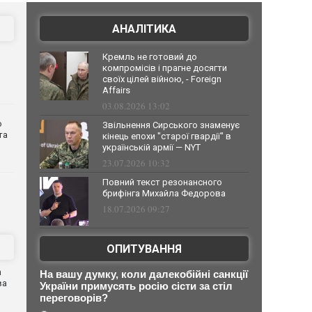
АНАЛІТИКА
Кремль не готовий до
компромісів і прагне досягти
своїх цілей війною, - Foreign
Affairs
03.08.2026 13:02
о
Звільнення Сирського знаменує
та
кінець епохи "старої гвардії" в
українській армії — NYT
23.07.2026 10:32
Повний текст резонансного
брифінга Михайла Федорова
18.07.2026 09:27
ОПИТУВАННЯ
n
На вашу думку, коли далекобійні санкції
ва
України примусять росію сісти за стіл
переговорів?