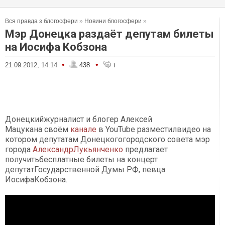
Вся правда з блогосфери
»
Новини блогосфери
»
Мэр Донецка раздаёт депутам билеты
на Иосифа Кобзона
•
•
21.09.2012, 14:14
438
1
Донецкийжурналист и блогер Алексей
Мацукана своём
канале
в YouTube разместилвидео на
котором депутатам Донецкогогородского совета мэр
города
АлександрЛукьянченко
предлагает
получитьбесплатные билеты на концерт
депутатГосударственной Думы РФ, певца
ИосифаКобзона.