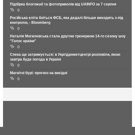
Підбірка блогожаб та фотоприколів від UAINFO за 7 серпня
0
Російська еліта боїться ФСБ, яка дедалі більше виходить з-під
контролю, - Bloomberg
0
Наталія Могилевська стала другою тренеркою 14-го сезону шоу
"Голос країни"
0
Спека ще затримується: в Укргідрометцентрі розповіли, якою
завтра буде погода в Україні
0
Магнітні бурі: прогноз на вихідні
0