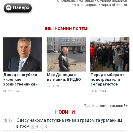
Сподобався матеріал? Сміливо поділися
ним в соцмережах через ці кнопки
ІНШІ НОВИНИ ПО ТЕМІ
Донецк погубили
Мэр Донецка в
Перед выборами
«крепкие
изгнании. ВИДЕО
подстрекатели
хозяйственники» -
сепаратистов
08.11.2014
блогер
Лукьянченко и
01.12.2014
16.10.2014
Голенко
превратились в
«плакальщиц»
Правила коментування ! »
НОВИНИ
Одесу накрила потужна злива з градом та ураганним
18:15
вітром
0
0