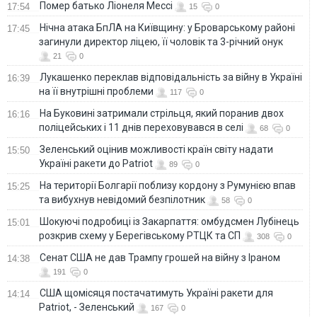
Помер батько Ліонеля Мессі
17:54
15
0
Нічна атака БпЛА на Київщину: у Броварському районі
17:45
загинули директор ліцею, її чоловік та 3-річний онук
21
0
Лукашенко переклав відповідальність за війну в Україні
16:39
на її внутрішні проблеми
117
0
На Буковині затримали стрільця, який поранив двох
16:16
поліцейських і 11 днів переховувався в селі
68
0
Зеленський оцінив можливості країн світу надати
15:50
Україні ракети до Patriot
89
0
На території Болгарії поблизу кордону з Румунією впав
15:25
та вибухнув невідомий безпілотник
58
0
Шокуючі подробиці із Закарпаття: омбудсмен Лубінець
15:01
розкрив схему у Берегівському РТЦК та СП
308
0
Сенат США не дав Трампу грошей на війну з Іраном
14:38
191
0
США щомісяця постачатимуть Україні ракети для
14:14
Patriot, - Зеленський
167
0