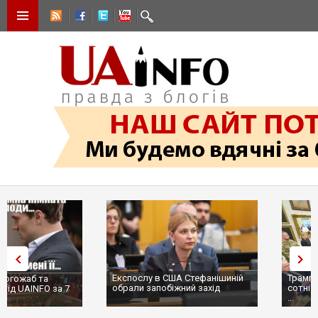
Експослу в США Стефанішиній
Трамп не передасть Україні
обрали запобіжний захід
сотні ракет до Patriot, бо у С
...