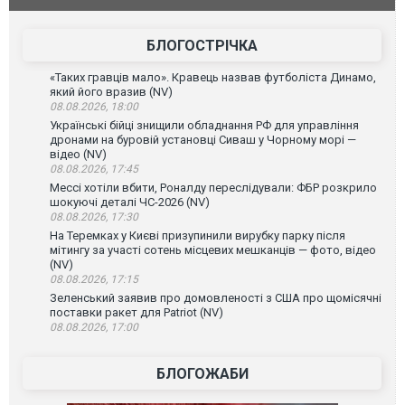
БЛОГОСТРІЧКА
«Таких гравців мало». Кравець назвав футболіста Динамо,
який його вразив (NV)
08.08.2026, 18:00
Українські бійці знищили обладнання РФ для управління
дронами на буровій установці Сиваш у Чорному морі —
відео (NV)
08.08.2026, 17:45
Мессі хотіли вбити, Роналду переслідували: ФБР розкрило
шокуючі деталі ЧС-2026 (NV)
08.08.2026, 17:30
На Теремках у Києві призупинили вирубку парку після
мітингу за участі сотень місцевих мешканців — фото, відео
(NV)
08.08.2026, 17:15
Зеленський заявив про домовленості з США про щомісячні
поставки ракет для Patriot (NV)
08.08.2026, 17:00
БЛОГОЖАБИ