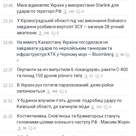
Маск відмовляє Україні у використанні Starlink для
13:48
ударів по території РФ
149
0
У Кіровоградській області під час виконання бойового
13:24
завдання розбився вертоліт ЗСУ — загинув 28-річний
авіатехнік
296
0
На вимогу Казахстану Україна погодилася не
13:00
завдавати ударів по неросійським танкерам та
інфраструктурі КТК у Чорному морі — Bloomberg
88
0
Окупанти за ніч випустили 6 «Іскандерів», ракети С-400
12:37
та понад 150 дронів різного типу
61
0
В Україні рух потягів паралізований: деякі рейси
12:13
запізнюються
498
0
У будинок влучили п'ять дронів: подробиці удару по
11:51
Київській області, де загинули люди
342
0
Костянтинівка, Слов'янськ та Краматорськ стануть
11:25
головними цілями осіннього наступу РФ - Максим Жорін
96
0