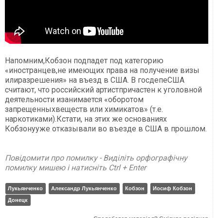
Напомним,Кобзон подпадет под категорию
«иностранцев,не имеющих права на получение визы
илиразрешения» на въезд в США. В госдепеСША
считают, что российский артистпричастен к уголовной
деятельности изанимается «оборотом
запрещенныхвеществ или химикатов» (т.е.
наркотиками).Кстати, на этих же основаниях
Кобзонууже отказывали во въезде в США в прошлом.
Повідомити про помилку - Виділіть орфографічну
помилку мишею і натисніть Ctrl + Enter
Лукьянченко
Александр Лукьянченко
Кобзон
Иосиф Кобзон
Донецк