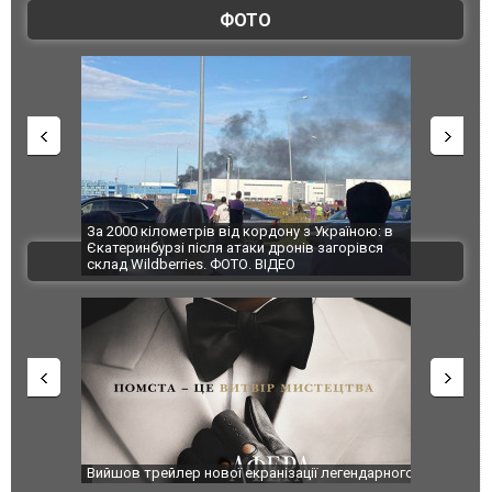
ФОТО
по Сумах,
За 2000 кілометрів від кордону з Україною: в
"Мої іграш
траждали
Єкатеринбурзі після атаки дронів загорівся
суперкарів
ВІДЕО
ині. ФОТО
склад Wildberries. ФОТО. ВІДЕО
оновлення
Вийшов трейлер нової екранізації легендарного
Зеленський
фільму "Афера Томаса Крауна"
перемовин