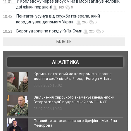
У Коблевому через вибух міни в морі загинув чоловік,
11:01
дві жінки поранені
163
0
Пентагон усунув від служби генерала, який
10:42
координував допомогу Україні
265
0
Ворог ударив по поїзду Київ-Суми
10:21
226
0
БІЛЬШЕ
АНАЛІТИКА
Кремль не готовий до компромісів і прагне
досягти своїх цілей війною, - Foreign Affairs
03.08.2026 13:02
Звільнення Сирського знаменує кінець епохи
"старої гвардії" в українській армії — NYT
23.07.2026 10:32
Повний текст резонансного брифінга Михайла
Федорова