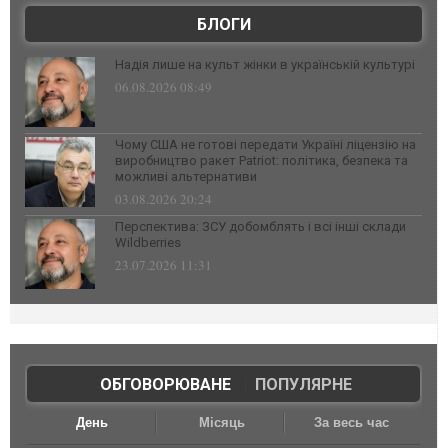
БЛОГИ
Надія лише на культ жінки в українській культурі
06.08.2026 08:49
Чому США не готові передати Україні ліцензію на
виробництво ракет Patriot: політика, безпека та
можливі альтернативи
03.08.2026 20:24
Перспектива: ЗСУ добомблять і всі інші склади
Wildberries
23.07.2026 11:31
ОБГОВОРЮВАНЕ
|
ПОПУЛЯРНЕ
День
Місяць
За весь час