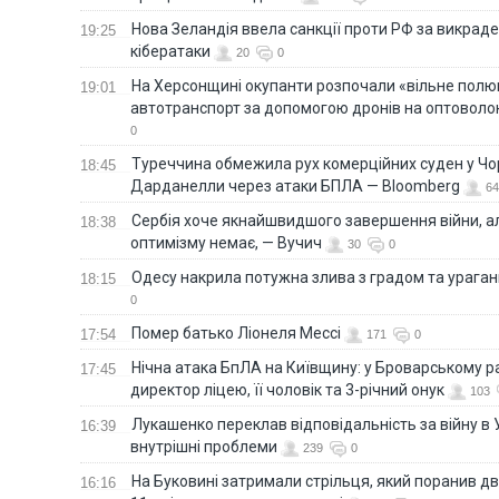
Нова Зеландія ввела санкції проти РФ за викраден
19:25
кібератаки
20
0
На Херсонщині окупанти розпочали «вільне полю
19:01
автотранспорт за допомогою дронів на оптоволо
0
Туреччина обмежила рух комерційних суден у Чо
18:45
Дарданелли через атаки БПЛА — Bloomberg
64
Сербія хоче якнайшвидшого завершення війни, ал
18:38
оптимізму немає, — Вучич
30
0
Одесу накрила потужна злива з градом та урага
18:15
0
Помер батько Ліонеля Мессі
17:54
171
0
Нічна атака БпЛА на Київщину: у Броварському р
17:45
директор ліцею, її чоловік та 3-річний онук
103
Лукашенко переклав відповідальність за війну в Ук
16:39
внутрішні проблеми
239
0
На Буковині затримали стрільця, який поранив дв
16:16