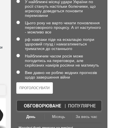
У найближчі місяці удари України по
росії стануть настільки болючими, що
агресору доведеться поновити
перемовини
Цього року не варто чекати поновлення
переговорного процесу. А от наступного
- можливо все
рф навпаки піде на ескалацію попри
здоровий глузд і намагатиметься
хи
триматися до останнього
Найближчим часом росія може
погодитись на переговори, але
серйозних намірів росіяни не матимуть
Вже давно не роблю жодних прогнозів
щодо завершення війни
ОБГОВОРЮВАНЕ
|
ПОПУЛЯРНЕ
День
Місяць
За весь час