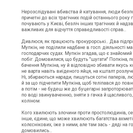
Нерозслідувані вбивства й катування, люди без
причетні до всіх трагічних подій останнього року 
почувають у Києві, безліч інших трагічних й надз
важливих для відчуття справедливості справ...
Дивлюся, як працюють прокурорські... Два підпри
Мупкін, не поділили надбане в госп. діяльності ма
господарчих судах. Мупкін згадав, що є знайомий 
побіг. Домовилися, що будуть "шугати" Попкіна, 
бачення Мупкіна, ну й відповідно збивати якусь к
не варта навіть виїденого яйця, на кшталт розлу
Ні, збираються наради, пишуться сотні паперів, 
й за що підчепити Мупкіна, щоб теліпався до повн
а потім - не будеш же до буцегарні запроторюва
по воді звинуваченню, зняти з гачка й щасливого,
коліном.
Кого хвилюють злочини проти простолюдинів, се
інше, єдине, що може хвилюють багатства ахметів
колєснікових, іже з ними, але там зась - дяді на г
домовились...