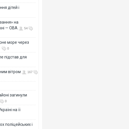
ня дітей і
вання» на
кні — ОВА
54
рне море через
0
е підстав для
нним вітром
167
айоні загинули
0
раїні на її
ох поліцейських і