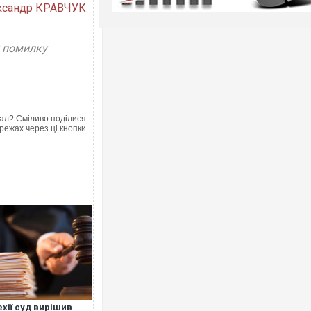
ксандр КРАВЧУК
у помилку
ал? Сміливо поділися
режах через ці кнопки
ехії суд вирішив