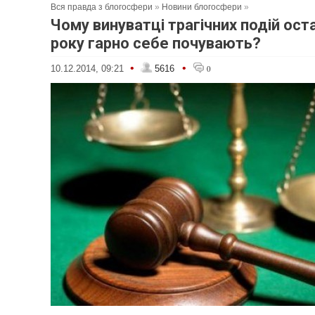
Вся правда з блогосфери
»
Новини блогосфери
»
Чому винуватці трагічних подій ост
року гарно себе почувають?
•
•
10.12.2014, 09:21
5616
0