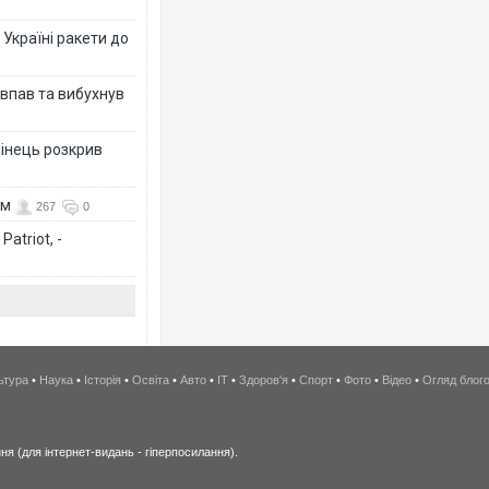
 Україні ракети до
 впав та вибухнув
бінець розкрив
ом
267
0
atriot, -
ьтура
•
Наука
•
Історія
•
Освіта
•
Авто
•
IT
•
Здоров'я
•
Спорт
•
Фото
•
Відео
•
Огляд блог
я (для інтернет-видань - гіперпосилання).