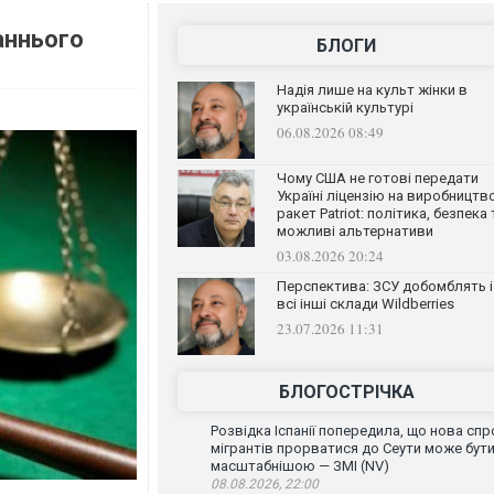
аннього
БЛОГИ
Надія лише на культ жінки в
українській культурі
06.08.2026 08:49
Чому США не готові передати
Україні ліцензію на виробництв
ракет Patriot: політика, безпека 
можливі альтернативи
03.08.2026 20:24
Перспектива: ЗСУ добомблять і
всі інші склади Wildberries
23.07.2026 11:31
БЛОГОСТРІЧКА
Розвідка Іспанії попередила, що нова спр
мігрантів прорватися до Сеути може бут
масштабнішою — ЗМІ (NV)
08.08.2026, 22:00