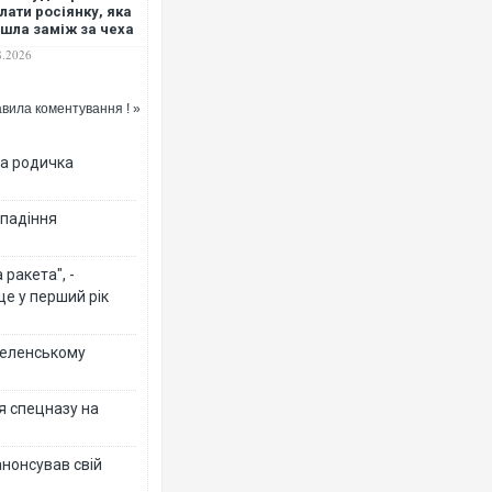
лати росіянку, яка
шла заміж за чеха
телефону
8.2026
Ворог завдав комбінованого удару по
двоє поранених. Ще десятеро постр
після атаки БПЛА по ринку на Сумщин
вила коментування ! »
на родичка
 падіння
ракета", -
ще у перший рік
 Зеленському
Одесу накрила потужна злива з град
ураганним вітром
я спецназу на
анонсував свій