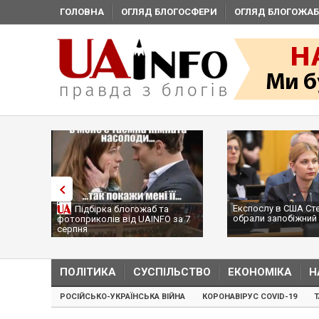
ГОЛОВНА
ОГЛЯД БЛОГОСФЕРИ
ОГЛЯД БЛОГОЖАБ
Експослу в США Ст
Підбірка блогожаб та
обрали запобіжний 
фотоприколів від UAINFO за 7
серпня
ПОЛІТИКА
СУСПІЛЬСТВО
ЕКОНОМІКА
Н
РОСІЙСЬКО-УКРАЇНСЬКА ВІЙНА
КОРОНАВІРУС COVID-19