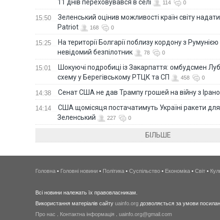
11 днів переховувався в селі
114
0
Зеленський оцінив можливості країн світу надати
15:50
Patriot
168
0
На території Болгарії поблизу кордону з Румунією
15:25
невідомий безпілотник
78
0
Шокуючі подробиці із Закарпаття: омбудсмен Лу
15:01
схему у Берегівському РТЦК та СП
458
0
Сенат США не дав Трампу грошей на війну з Іран
14:38
США щомісяця постачатимуть Україні ракети для P
14:14
Зеленський
227
0
БІЛЬШЕ
Головна
•
Головні новини
•
Політика
•
Суспільство
•
Економіка
•
Світ
•
Кул
Всі новини належать їх правовласникам.
Використання матеріалів сайту
uainfo.org
дозволяється за умови посиланн
Про нас
.
Контактна інформація
.
uainfo.org@gmail.com