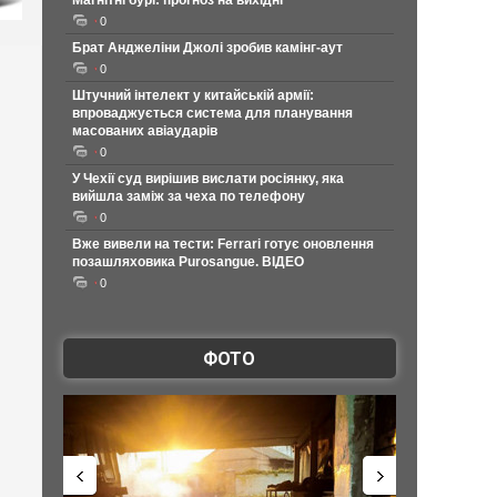
Магнітні бурі: прогноз на вихідні
0
Брат Анджеліни Джолі зробив камінг-аут
0
Штучний інтелект у китайській армії:
впроваджується система для планування
масованих авіаударів
0
У Чехії суд вирішив вислати росіянку, яка
вийшла заміж за чеха по телефону
0
Вже вивели на тести: Ferrari готує оновлення
позашляховика Purosangue. ВІДЕО
0
ФОТО