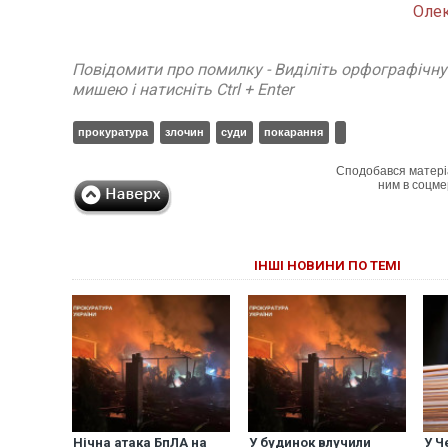
Оле
Повідомити про помилку - Виділіть орфографічн
мишею і натисніть Ctrl + Enter
прокуратура
злочин
суди
покарання
Сподобався матері
ним в соцме
ІНШІ НОВИНИ ПО ТЕМІ
Нічна атака БпЛА на
У будинок влучили
У Ч