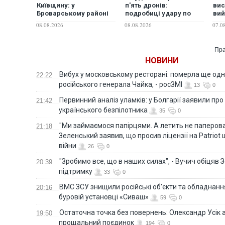
Київщину: у
п'ять дронів:
вис
Броварському районі
подробиці удару по
вий
загинули директор
Київській області, де
по 
08.08.2026
08.08.2026
07.0
ліцею, її чоловік та 3-
загинули люди
річний онук
Пра
НОВИНИ
Вибух у московському ресторані: померла ще од
22:22
російського генерала Чайка, - росЗМІ
13
0
Первинний аналіз уламків: у Болгарії заявили про
21:42
українського безпілотника
35
0
"Ми займаємося папірцями. А летить не паперова 
21:18
Зеленський заявив, що просив ліцензії на Patriot 
війни
26
0
"Зробимо все, що в наших силах", - Вучич обіцяв
20:39
підтримку
33
0
ВМС ЗСУ знищили російські об'єкти та обладнанн
20:16
буровій установці «Сиваш»
59
0
Остаточна точка без повернень: Олександр Усік 
19:50
прощальний поєдинок
194
0