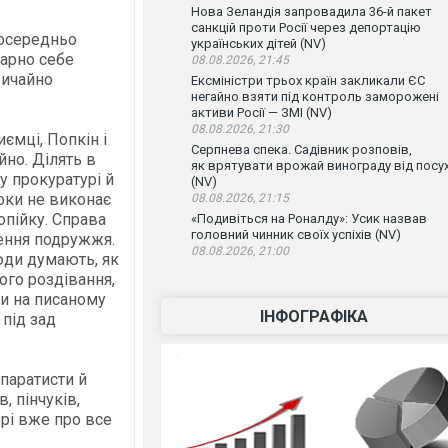
Нова Зеландія запровадила 36-й пакет
санкцій проти Росії через депортацію
посередньо
українських дітей (NV)
гарно себе
08.08.2026, 21:45
вичайно
Ексміністри трьох країн закликали ЄС
негайно взяти під контроль заморожені
активи Росії — ЗМІ (NV)
08.08.2026, 21:30
ємці, Попкін і
Серпнева спека. Садівник розповів,
йно. Ділять в
як врятувати врожай винограду від посу
у прокуратурі й
(NV)
поки не виконає
08.08.2026, 21:15
опійку. Справа
«Подивіться на Роналду»: Усик назвав
головний чинник своїх успіхів (NV)
чення подружжя.
08.08.2026, 21:00
люди думають, як
ого роздівання,
ти на писаному
ІНФОГРАФІКА
 під зад
паратисти й
, пінчуків,
орі вже про все