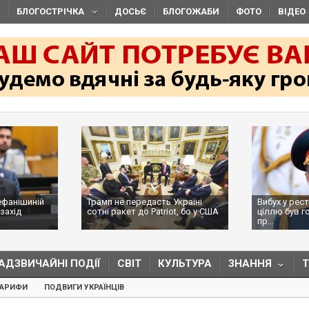
БЛОГОСТРІЧКА
ДОСЬЄ
БЛОГОЖАБИ
ФОТО
ВІДЕО
ефанішиній
Трамп не передасть Україні
Вибух у рес
захід
сотні ракет до Patriot, бо у США
ціллю був г
...
пр...
АДЗВИЧАЙНІ ПОДІЇ
СВІТ
КУЛЬТУРА
ЗНАННЯ
ТАРИФИ
ПОДВИГИ УКРАЇНЦІВ