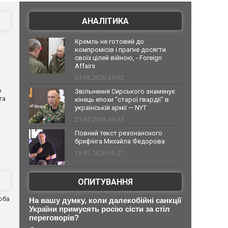
АНАЛІТИКА
Кремль не готовий до
компромісів і прагне досягти
своїх цілей війною, - Foreign
Affairs
03.08.2026 13:02
о
Звільнення Сирського знаменує
та
кінець епохи "старої гвардії" в
українській армії — NYT
23.07.2026 10:32
Повний текст резонансного
брифінга Михайла Федорова
18.07.2026 09:27
ОПИТУВАННЯ
оба
На вашу думку, коли далекобійні санкції
и
України примусять росію сісти за стіл
переговорів?