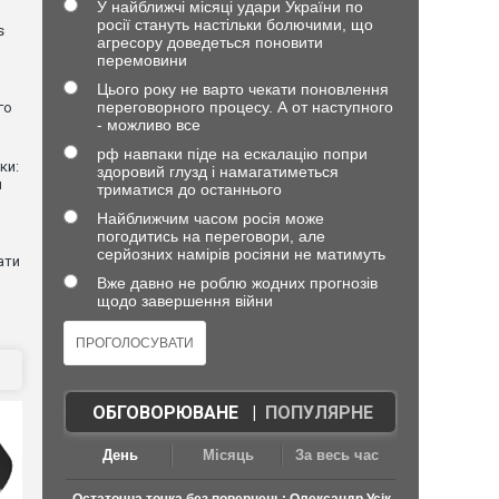
У найближчі місяці удари України по
росії стануть настільки болючими, що
s
агресору доведеться поновити
перемовини
Цього року не варто чекати поновлення
переговорного процесу. А от наступного
го
- можливо все
рф навпаки піде на ескалацію попри
ки:
здоровий глузд і намагатиметься
й
триматися до останнього
Найближчим часом росія може
погодитись на переговори, але
серйозних намірів росіяни не матимуть
ати
Вже давно не роблю жодних прогнозів
щодо завершення війни
ОБГОВОРЮВАНЕ
|
ПОПУЛЯРНЕ
День
Місяць
За весь час