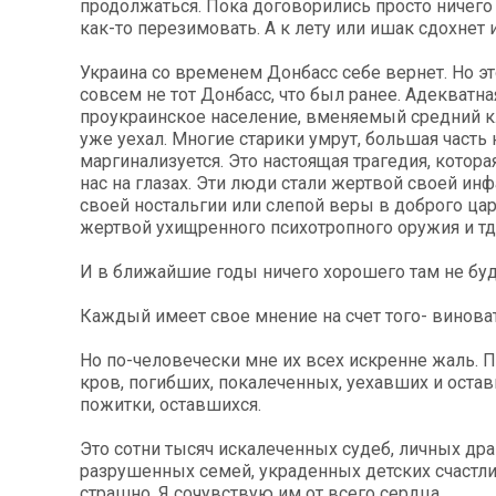
продолжаться. Пока договорились просто ничего
как-то перезимовать. А к лету или ишак сдохнет
Украина со временем Донбасс себе вернет. Но эт
совсем не тот Донбасс, что был ранее. Адекватн
проукраинское население, вменяемый средний к
уже уехал. Многие старики умрут, большая часть
маргинализуется. Это настоящая трагедия, котора
нас на глазах. Эти люди стали жертвой своей инф
своей ностальгии или слепой веры в доброго цар
жертвой ухищренного психотропного оружия и тд
И в ближайшие годы ничего хорошего там не буд
Каждый имеет свое мнение на счет того- виноват
Но по-человечески мне их всех искренне жаль. 
кров, погибших, покалеченных, уехавших и оста
пожитки, оставшихся.
Это сотни тысяч искалеченных судеб, личных дра
разрушенных семей, украденных детских счастли
страшно. Я сочувствую им от всего сердца.