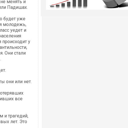
 не менять и
 или Падишах.
о будет уже
ая молодежь,
ласс уедет и
 населения
я происходит у
антильности,
я. Они стали
.
ет.
ы они или нет.
Потерявших
вивших все
м и трагедий,
вых лет. Это