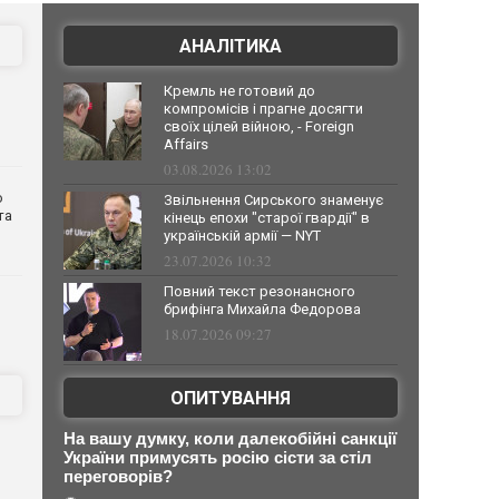
АНАЛІТИКА
Кремль не готовий до
компромісів і прагне досягти
своїх цілей війною, - Foreign
Affairs
03.08.2026 13:02
о
Звільнення Сирського знаменує
та
кінець епохи "старої гвардії" в
українській армії — NYT
23.07.2026 10:32
Повний текст резонансного
брифінга Михайла Федорова
18.07.2026 09:27
ОПИТУВАННЯ
На вашу думку, коли далекобійні санкції
України примусять росію сісти за стіл
переговорів?