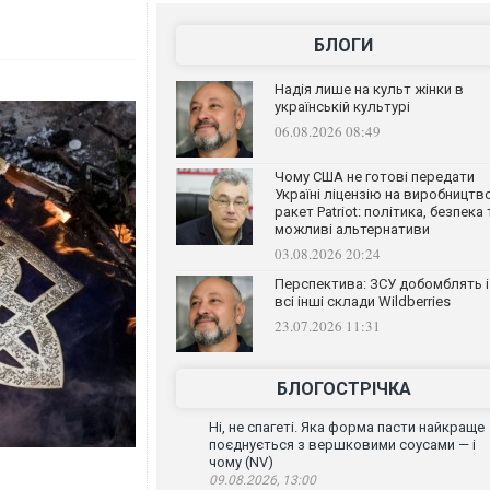
БЛОГИ
Надія лише на культ жінки в
українській культурі
06.08.2026 08:49
Чому США не готові передати
Україні ліцензію на виробництв
ракет Patriot: політика, безпека 
можливі альтернативи
03.08.2026 20:24
Перспектива: ЗСУ добомблять і
всі інші склади Wildberries
23.07.2026 11:31
БЛОГОСТРІЧКА
Ні, не спагеті. Яка форма пасти найкраще
поєднується з вершковими соусами — і
чому (NV)
09.08.2026, 13:00