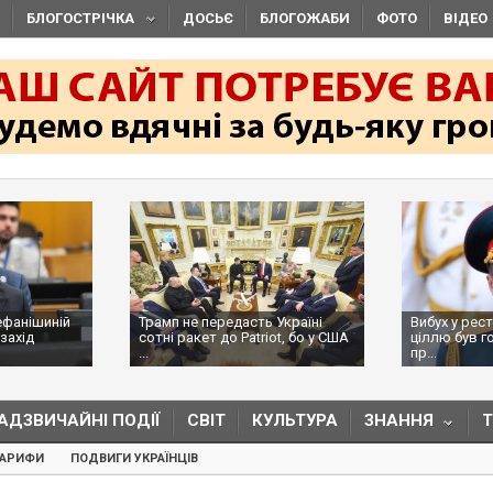
БЛОГОСТРІЧКА
ДОСЬЄ
БЛОГОЖАБИ
ФОТО
ВІДЕО
ефанішиній
Трамп не передасть Україні
Вибух у рес
захід
сотні ракет до Patriot, бо у США
ціллю був г
...
пр...
АДЗВИЧАЙНІ ПОДІЇ
СВІТ
КУЛЬТУРА
ЗНАННЯ
ТАРИФИ
ПОДВИГИ УКРАЇНЦІВ