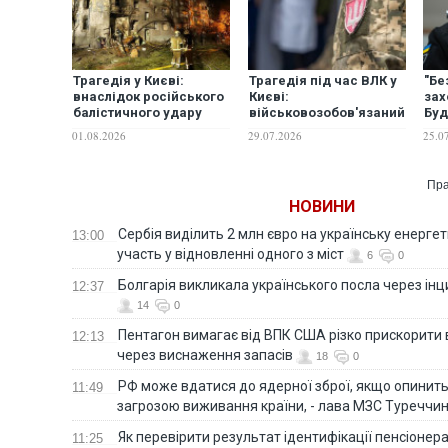
Трагедія у Києві:
Трагедія під час ВЛК у
"Бе
внаслідок російського
Києві:
зах
балістичного удару
військовозобов'язаний
Буд
загинули 9 людей,
смертельно поранив
хто
01.08.2026
29.07.2026
25.0
понад 20 поранені
ножем лікарку в
тра
Подільському ТЦК
озб
Пра
НОВИНИ
Сербія виділить 2 млн євро на українську енергет
13:00
участь у відновленні одного з міст
6
0
Болгарія викликала українського посла через ін
12:37
14
0
Пентагон вимагає від ВПК США різко прискорити
12:13
через виснаження запасів
18
0
РФ може вдатися до ядерної зброї, якщо опинит
11:49
загрозою виживання країни, - лава МЗС Туреччи
Як перевірити результат ідентифікації пенсіонер
11:25