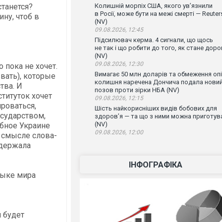
станется?
Колишній морпіх США, якого ув’язнили
в Росії, може бути на межі смерті — Reuter
ину, чтоб в
(NV)
09.08.2026, 12:45
Підсилювач керма. 4 сигнали, що щось
не так і що робити до того, як стане доро
(NV)
09.08.2026, 12:30
о пока не хочет.
Вимагає 50 млн доларів та обмеження опі
вать), которые
колишня наречена Дончича подала нови
тва. И
позов проти зірки НБА (NV)
титуток хочет
09.08.2026, 12:15
роваться,
Шість найкорисніших видів бобових для
осударством,
здоров’я — та що з ними можна приготув
(NV)
ебное Украине
09.08.2026, 12:00
 смысле слова-
одержала
ІНФОГРАФІКА
зыке мира
 будет