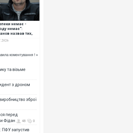
зпеки немає -
оду немає":
анов назвав тих,
 має відповісти за
7.2026
гедію на виставці
роєння
вила коментування ! »
ику та візьме
цидент з дроном
 виробництво зброї
ься перед
ни Фідан
48
0
а: ПФУ запустив