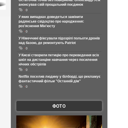
Остаточна точка без повернень: Олександр Усік
анонсував свій прощальний поєдинок
0
У яких випадках доведеться замінити
радянське свідоцтво про народження:
роз'яснення Мін'юсту
0
У Німеччині фіксували підозрілі польоти дронів
над базою, де ремонтують Patriot
0
У Києві створили петицію про переведення всіх
шкіл на дистанціне навчання через посилення
нічних обстрілів
0
Netflix поселив людину у білборді, що рекламує
фантастичний фільм "Останній дім"
0
ФОТО