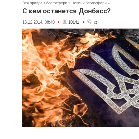
Вся правда з блогосфери
»
Новини блогосфери
»
С кем останется Донбасс?
•
•
13.12.2014, 08:40
10141
12