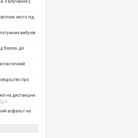
: є влучання у
вітлом: місто під
 потужних вибухів
ад базою, де
фантастичний
 свідоцтво про
кіл на дистанціне
0
жий асфальт на