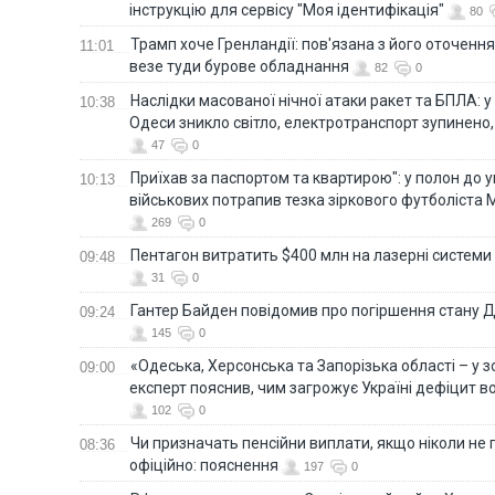
інструкцію для сервісу "Моя ідентифікація"
80
Трамп хоче Гренландії: пов'язана з його оточенн
11:01
везе туди бурове обладнання
82
0
Наслідки масованої нічної атаки ракет та БПЛА: 
10:38
Одеси зникло світло, електротранспорт зупинено,
47
0
Приїхав за паспортом та квартирою": у полон до 
10:13
військових потрапив тезка зіркового футболіста
269
0
Пентагон витратить $400 млн на лазерні системи
09:48
31
0
Гантер Байден повідомив про погіршення стану
09:24
145
0
«Одеська, Херсонська та Запорізька області – у зо
09:00
експерт пояснив, чим загрожує Україні дефіцит в
102
0
Чи призначать пенсійни виплати, якщо ніколи не
08:36
офіційно: пояснення
197
0