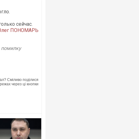
огло.
только сейчас.
Олег ПОНОМАРЬ
Ворог завдав комбінованого удару по
двоє поранених. Ще десятеро постр
після атаки БПЛА по ринку на Сумщин
у помилку
ал? Сміливо поділися
режах через ці кнопки
Приїхав за паспортом та квартирою":
до українських військових потрапив 
зіркового футболіста Мохамеда Сала