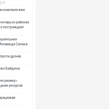
0
ям компанія вже
у чотирьох районах
 є постраждалі
українських
 Мохамеда Салаха
 проти дронів
 Джо Байдена
ні ризику»:
одних ресурсів
 працював