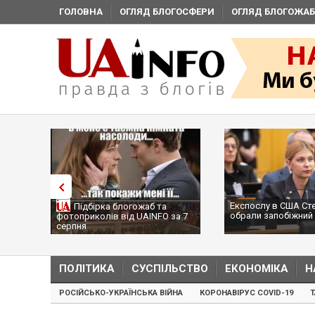
ГОЛОВНА
ОГЛЯД БЛОГОСФЕРИ
ОГЛЯД БЛОГОЖАБ
Експослу в США Ст
Підбірка блогожаб та
обрали запобіжний 
фотоприколів від UAINFO за 7
серпня
ПОЛІТИКА
СУСПІЛЬСТВО
ЕКОНОМІКА
Н
РОСІЙСЬКО-УКРАЇНСЬКА ВІЙНА
КОРОНАВІРУС COVID-19