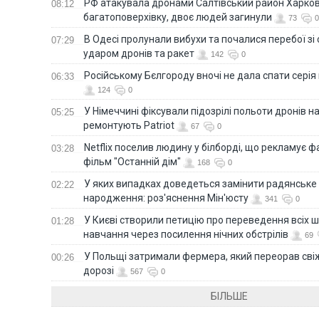
РФ атакувала дронами Салтівський район Харкова
08:12
багатоповерхівку, двоє людей загинули
73
0
В Одесі пролунали вибухи та почалися перебої зі с
07:29
ударом дронів та ракет
142
0
Російському Бєлгороду вночі не дала спати серія
06:33
124
0
У Німеччині фіксували підозрілі польоти дронів н
05:25
ремонтують Patriot
67
0
Netflix поселив людину у білборді, що рекламує 
03:28
фільм "Останній дім"
168
0
У яких випадках доведеться замінити радянське
02:22
народження: роз'яснення Мін'юсту
341
0
У Києві створили петицію про переведення всіх ш
01:28
навчання через посилення нічних обстрілів
69
У Польщі затримали фермера, який переорав сві
00:26
дорозі
567
0
БІЛЬШЕ