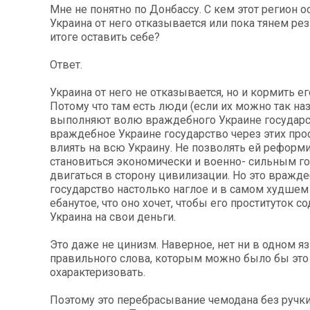
Мне не понятно по Донбассу. С кем этот регион о
Украина от него отказывается или пока тянем рез
итоге оставить себе?
Ответ.
Украина от него не отказывается, но и кормить ег
Потому что там есть люди (если их можно так наз
выполняют волю враждебного Украине государс
враждебное Украине государство через этих прос
влиять на всю Украину. Не позволять ей реформи
становиться экономически и военно- сильным г
двигаться в сторону цивилизации. Но это вражд
государство настолько наглое и в самом худшем
ебанутое, что оно хочет, чтобы его проституток с
Украина на свои деньги.
Это даже не цинизм. Наверное, нет ни в одном я
правильного слова, которым можно было бы это
охарактеризовать.
Поэтому это перебрасывание чемодана без ручки