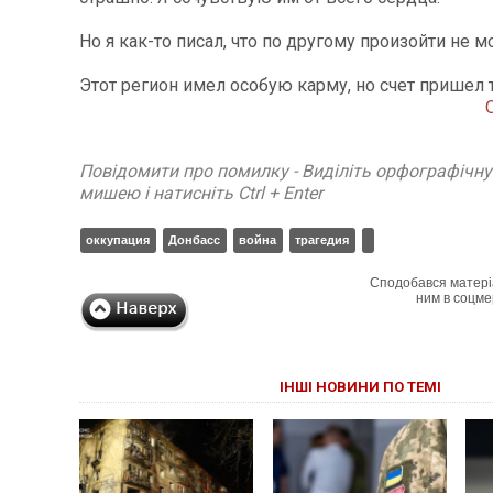
Но я как-то писал, что по другому произойти не м
Этот регион имел особую карму, но счет пришел 
Повідомити про помилку - Виділіть орфографічн
мишею і натисніть Ctrl + Enter
оккупация
Донбасс
война
трагедия
Сподобався матері
ним в соцме
ІНШІ НОВИНИ ПО ТЕМІ