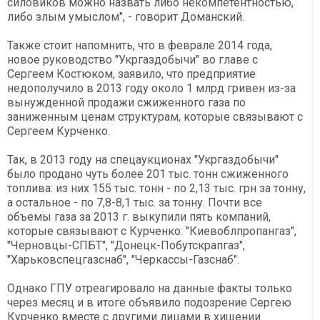
силовиков можно назвать либо некомпетентностью,
либо злым умыслом", - говорит Доманский.
Также стоит напомнить, что в феврале 2014 года,
новое руководство "Укргаздобычи" во главе с
Сергеем Костюком, заявило, что предприятие
недополучило в 2013 году около 1 млрд гривен из-за
вынужденной продажи сжиженного газа по
заниженным ценам структурам, которые связывают с
Сергеем Курченко.
Так, в 2013 году на спецаукционах "Укргаздобычи"
было продано чуть более 201 тыс. тонн сжиженного
топлива: из них 155 тыс. тонн - по 2,13 тыс. грн за тонну,
а остальное - по 7,8-8,1 тыс. за тонну. Почти все
объемы газа за 2013 г. выкупили пять компаний,
которые связывают с Курченко: "Киевоблпропангаз",
"Черновцы-СПБТ", "Донецк-Побутскрапгаз",
"Харьковспецгазснаб", "Черкассы-Газснаб".
Однако ГПУ отреагировало на данные факты только
через месяц и в итоге объявило подозрение Сергею
Курченко вместе с другими лицами в хищении