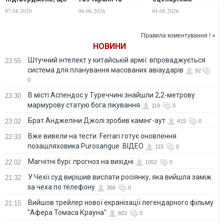
вона не постачає
розширювати
додаткова потреба
07.08.2026
06.08.2026
04.08.2026
російський газ
партнерство в
"Нафтогазу" у
енергетиці, - глава
фінансуванні
МЗС
імпорту газу
Правила коментування ! »
становить 400 млн
НОВИНИ
євро, - Шмигаль
Штучний інтелект у китайській армії: впроваджується
23:55
система для планування масованих авіаударів
92
0
В місті Аспендос у Туреччині знайшли 2,2-метрову
23:30
мармурову статую бога лікування
119
0
Брат Анджеліни Джолі зробив камінг-аут
23:02
415
0
Вже вивели на тести: Ferrari готує оновлення
22:33
позашляховика Purosangue. ВІДЕО
115
0
Магнітні бурі: прогноз на вихідні
22:02
1052
0
У Чехії суд вирішив вислати росіянку, яка вийшла заміж
21:32
за чеха по телефону
366
0
Вийшов трейлер нової екранізації легендарного фільму
21:15
"Афера Томаса Крауна"
603
0