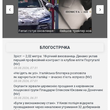
оновлення
Вийшов трейлер нової екранізації легендарного
Зеленський
фільму "Афера Томаса Крауна"
перемовин
БЛОГОСТРІЧКА
Зріст — 2,02 метра: 18-річний вихованець Динамо уклав
перший професійний контракт із клубом еліти Португалії
(NV)
08.08.2026, 07:31
«Не їдять як усі». Італійська блогерка розповіла
як харчуються італійці — вчасно п’ють еспресо (NV)
08.08.2026, 07:01
Окупанти зірвали церемонію прощання з керівником
пошукової групи Плацдарм Олексієм Юковим на Донеччині
(NV)
08.08.2026, 06:31
«Були у виснаженому стані». У Києві поліція відкрила
провадження через неналежне утримання 32 доберманів