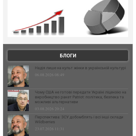
БЛОГИ
Надія лише на культ жінки в українській культурі
06.08.2026 08:49
Чому США не готові передати Україні ліцензію на
виробництво ракет Patriot: політика, безпека та
можливі альтернативи
03.08.2026 20:24
Перспектива: ЗСУ добомблять і всі інші склади
Wildberries
23.07.2026 11:31