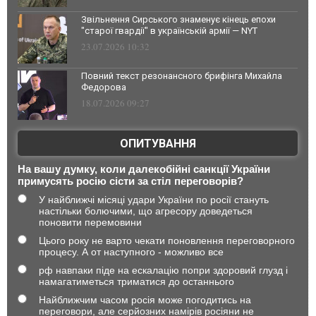
Звільнення Сирського знаменує кінець епохи
"старої гвардії" в українській армії — NYT
23.07.2026 10:32
Повний текст резонансного брифінга Михайла
Федорова
18.07.2026 09:27
ОПИТУВАННЯ
На вашу думку, коли далекобійні санкції України
примусять росію сісти за стіл переговорів?
У найближчі місяці удари України по росії стануть
настільки болючими, що агресору доведеться
поновити перемовини
Цього року не варто чекати поновлення переговорного
процесу. А от наступного - можливо все
рф навпаки піде на ескалацію попри здоровий глузд і
намагатиметься триматися до останнього
Найближчим часом росія може погодитись на
переговори, але серйозних намірів росіяни не