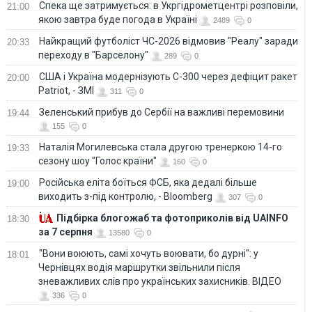
Спека ще затримується: в Укргідрометцентрі розповіли,
21:00
якою завтра буде погода в Україні
2489
0
Найкращий футболіст ЧС-2026 відмовив "Реалу" заради
20:33
переходу в "Барселону"
289
0
США і Україна модернізують С-300 через дефіцит ракет
20:00
Patriot, - ЗМІ
311
0
Зеленський прибув до Сербії на важливі перемовини
19:44
155
0
Наталія Могилевська стала другою тренеркою 14-го
19:33
сезону шоу "Голос країни"
160
0
Російська еліта боїться ФСБ, яка дедалі більше
19:00
виходить з-під контролю, - Bloomberg
307
0
Підбірка блогожаб та фотоприколів від UAINFO
18:30
за 7 серпня
13580
0
"Вони воюють, самі хочуть воювати, бо дурні": у
18:01
Чернівцях водія маршрутки звільнили після
зневажливих слів про українських захисників. ВІДЕО
336
0