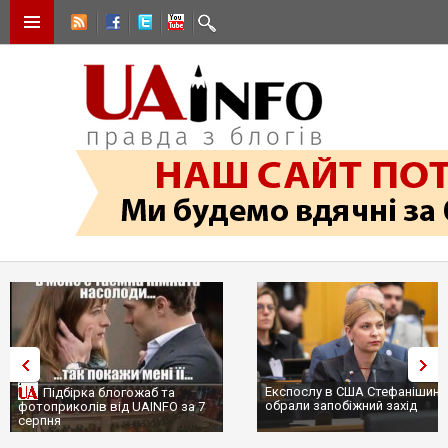
Експослу в США Стефанішиній
Підбірка блогожаб та
обрали запобіжний захід
фотоприколів від UAINFO за 7
серпня