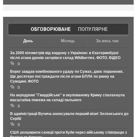
ОБГОВОРЮВАНЕ
|
ПОПУЛЯРНЕ
День
Місяць
За весь час
За 2000 кілометрів від кордону з Україною: в Єкатеринбурзі
після атаки дронів загорівся склад Wildberries. ФОТО. ВІДЕО
0
Ворог завдав комбінованого удару по Сумах, двоє поранених.
Ще десятеро постраждали після атаки БПЛА по ринку на
Сумщині. ФОТО
0
На аеродромі "Гвардійське" в окупованому Криму спалахнула
масштабна пожежа на складі пального
0
В адміністрації Вучича анонсували перший візит Зеленського до
Сербії
0
США розширили санкції проти Куби через військову співпрацю з