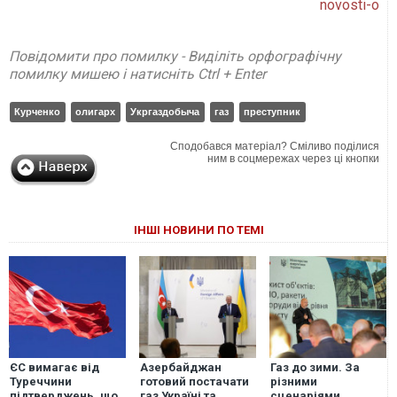
novosti-o
Повідомити про помилку - Виділіть орфографічну
помилку мишею і натисніть Ctrl + Enter
Курченко
олигарх
Укргаздобыча
газ
преступник
Сподобався матеріал? Сміливо поділися
ним в соцмережах через ці кнопки
ІНШІ НОВИНИ ПО ТЕМІ
ЄС вимагає від
Азербайджан
Газ до зими. За
Туреччини
готовий постачати
різними
підтверджень, що
газ Україні та
сценаріями