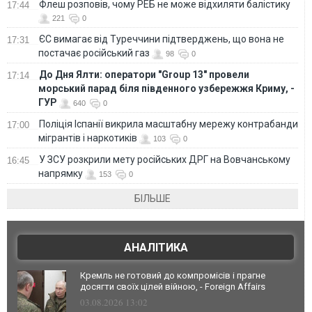
Флеш розповів, чому РЕБ не може відхиляти балістику
17:44
221
0
ЄС вимагає від Туреччини підтверджень, що вона не
17:31
постачає російський газ
98
0
До Дня Ялти: оператори "Group 13" провели
17:14
морський парад біля південного узбережжя Криму, -
ГУР
640
0
Поліція Іспанії викрила масштабну мережу контрабанди
17:00
мігрантів і наркотиків
103
0
У ЗСУ розкрили мету російських ДРГ на Вовчанському
16:45
напрямку
153
0
БІЛЬШЕ
АНАЛІТИКА
Кремль не готовий до компромісів і прагне
досягти своїх цілей війною, - Foreign Affairs
03.08.2026 13:02