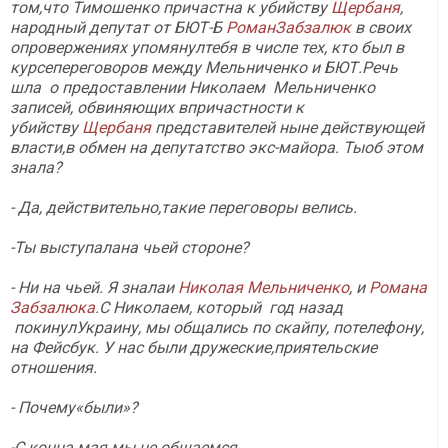
том,что Тимошенко причастна к убийству
Щербаня
,
народный депутат от БЮТ-Б
РоманЗабзалюк
в своих
опровержениях упомянултебя в числе тех, кто был в
курсепереговоров между Мельниченко и БЮТ.Речь
шла о предоставлении Николаем Мельниченко
записей, обвиняющих впричастности к
убийству
Щербаня
представителей ныне действующей
власти,в обмен на депутатство экс-майора. Тыоб этом
знала?
- Да, действительно,такие переговоры велись.
-Ты выступалана чьей стороне?
- Ни на чьей. Я зналаи
Николая Мельниченко
, и
Романа
Забзалюка
.С Николаем, который год назад
покинулУкраину, мы общались по скайпу, потелефону,
на Фейсбук. У нас были дружеские,приятельские
отношения.
- Почему«были»?
-С конца мая мы не общаемся.