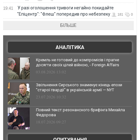
У разі оголошення тривоги негайно покидайте
19:41
"Епіцентр": "Флеш" попередив про небезпеку
181
0
БІЛЬШЕ
АНАЛІТИКА
Кремль не готовий до компромісів і прагне
досягти своїх цілей війною, - Foreign Affairs
03.08.2026 13:02
Звільнення Сирського знаменує кінець епохи
"старої гвардії" в українській армії — NYT
23.07.2026 10:32
Повний текст резонансного брифінга Михайла
Федорова
18.07.2026 09:27
ОПИТУВАННЯ