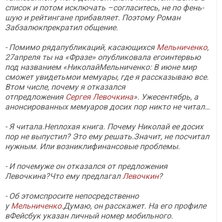
список и потом исключать –согласитесь, не по фень-
шую и рейтингане прибавляет. Поэтому Роман
Забзалюкпрекратил общение.
- Помимо рядапубликаций, касающихся
Мельниченко
,
27апреля ты на «Фразе» опубликовала егоинтервью
под названием «НиколайМельниченко: В июне мир
сможет увидетьмои мемуары, где я рассказываю все.
Втом числе, почему я отказался
отпредложения
Сергея Левочкина
». Ужесентябрь, а
анонсированных мемуаров досих пор никто не читал…
- Я читала.Неплохая книга. Почему Николай ее досих
пор не выпустил? Это ему решать.Значит, не посчитал
нужным. Или возниклифинансовые проблемы.
- И почемуже он отказался от предложения
Левочкина?Что ему предлагал
Левочкин
?
- Об этомспросите непосредственно
у
Мельниченко
.Думаю, он расскажет. На его профиле
вФейсбук указан личный номер мобильного.