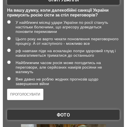
На вашу думку, коли далекобійні санкції України
примусять росію сісти за стіл переговорів?
У найближчі місяці удари України по росії стануть
настільки болючими, що агресору доведеться
поновити перемовини
Цього року не варто чекати поновлення переговорного
процесу. А от наступного - можливо все
рф навпаки піде на ескалацію попри здоровий глузд і
намагатиметься триматися до останнього
Найближчим часом росія може погодитись на
переговори, але серйозних намірів росіяни не
матимуть
Вже давно не роблю жодних прогнозів щодо
завершення війни
ФОТО