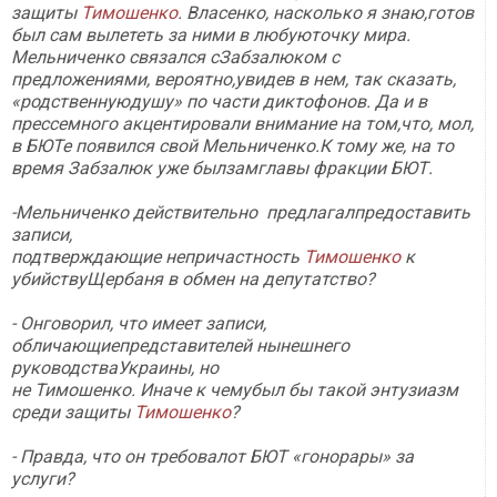
защиты
Тимошенко
. Власенко, насколько я знаю,готов
был сам вылететь за ними в любуюточку мира.
Мельниченко связался сЗабзалюком с
предложениями, вероятно,увидев в нем, так сказать,
«родственнуюдушу» по части диктофонов. Да и в
прессемного акцентировали внимание на том,что, мол,
в БЮТе появился свой Мельниченко.К тому же, на то
время Забзалюк уже былзамглавы фракции БЮТ.
-Мельниченко действительно предлагалпредоставить
записи,
подтверждающие непричастность
Тимошенко
к
убийствуЩербаня в обмен на депутатство?
- Онговорил, что имеет записи,
обличающиепредставителей нынешнего
руководстваУкраины, но
не Тимошенко. Иначе к чемубыл бы такой энтузиазм
среди защиты
Тимошенко
?
- Правда, что он требовалот БЮТ «гонорары» за
услуги?