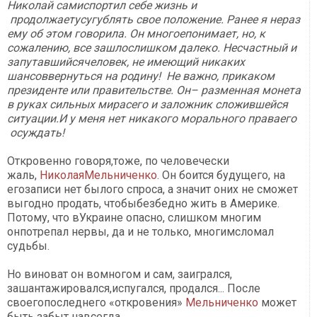
Николай самиспортил себе жизнь и
продолжаетусугублять свое положение. Ранее я нераз
ему об этом говорила. Он многоепонимает, но, к
сожалению, все зашлослишком далеко. Несчастный и
запутавшийсячеловек, не имеющий никаких
шансоввернуться на родину! Не важно, прикаком
президенте или правительстве. Он– разменная монета
в руках сильных мирасего и заложник сложившейся
ситуации.И у меня нет никакого морального праваего
осуждать!
Откровенно говоря,тоже, по человечески
жаль,
НиколаяМельниченко
. Он боится будущего, на
егозаписи нет былого спроса, а значит оних не сможет
выгодно продать, чтобыбезбедно жить в Америке.
Потому, что вУкраине опасно, слишком многим
онпотрепал нервы, да и не только, многимсломал
судьбы.
Но виноват он вомногом и сам, заигрался,
зашантажировался,испугался, продался... После
своегопоследнего «откровения»
Мельниченко
может
быть забыт навсегда.