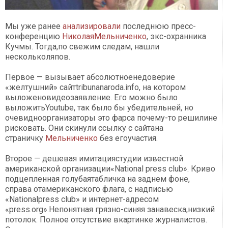
Мы уже ранее
анализировали
последнюю пресс-
конференцию
НиколаяМельниченко
, экс-охранника
Кучмы. Тогда,по свежим следам, нашли
нескольколяпов.
Первое — вызывает абсолютноенедоверие
«желтушний» сайтtribunanaroda.info, на котором
выложеновидеозаявление. Его можно было
выложитьYoutube, так было бы убедительней, но
очевидноорганизаторы это фарса почему-то решилине
рисковать. Они скинули ссылку с сайтана
страничку
Мельниченко
без егоучастия.
Второе — дешевая имитациястудии известной
американской организации«National рress club». Криво
подцепленная голубаятабличка на заднем фоне,
справа отамериканского флага, с надписью
«Nationalрress club» и интернет-адресом
«press.org».Непонятная грязно-синяя занавеска,низкий
потолок. Полное отсутствие вкартинке журналистов.