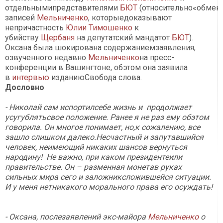
отдельнымипредставителями
БЮТ
(относительно«обмен
записей
Мельниченко
, которыедоказывают
непричастность
Юлии Тимошенко
к
убийству
Щербаня
на депутатский мандатот
БЮТ
).
Оксана была шокирована содержаниемзаявления,
озвученного недавно
Мельниченко
на пресс-
конференции в Вашингтоне, обэтом она заявила
в
интервью
изданиюСвобода слова.
Дословно
- Николай сам испортилсебе жизнь и продолжает
усугублятьсвое положение. Ранее я не раз ему обэтом
говорила. Он многое понимает, но,к сожалению, все
зашло слишком далеко.Несчастный и запутавшийся
человек, неимеющий никаких шансов вернуться
народину! Не важно, при каком президентеили
правительстве. Он – разменная монетав руках
сильных мира сего и заложниксложившейся ситуации.
И у меня нетникакого морального права его осуждать!
- Оксана, послезаявлений экс-майора
Мельниченко
о