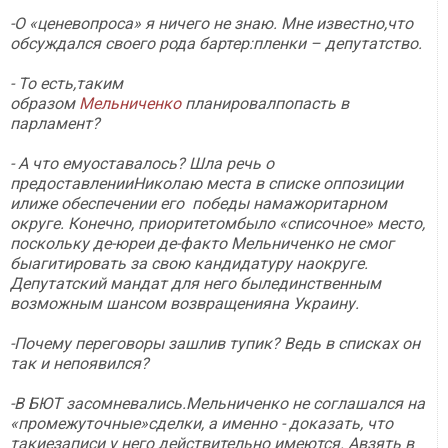
-О «ценевопроса» я ничего не знаю. Мне известно,что
обсуждался своего рода бартер:пленки – депутатство.
- То есть,таким
образом
Мельниченко
планировалпопасть в
парламент?
- А что емуоставалось? Шла речь о
предоставленииНиколаю места в списке оппозиции
илиже обеспечении его победы намажоритарном
округе. Конечно, приоритетомбыло «списочное» место,
поскольку де-юреи де-факто Мельниченко не смог
быагитировать за свою кандидатуру наокруге.
Депутатский мандат для него былединственным
возможным шансом возвращенияна Украину.
-Почему переговоры зашлив тупик? Ведь в списках он
так и непоявился?
-В БЮТ засомневались.Мельниченко не соглашался на
«промежуточные»сделки, а именно - доказать, что
такиезаписи у него действительно имеются. Авзять в