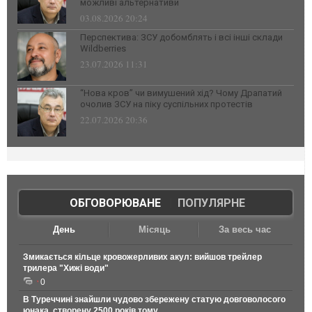
можливі альтернативи
03.08.2026 20:24
Перспектива: ЗСУ добомблять і всі інші склади
Wildberries
23.07.2026 11:31
“Нова кров” чи вимушений хід? Чому Драпатий
очолив ЗСУ на піку суспільних протестів
22.07.2026 20:36
ОБГОВОРЮВАНЕ
|
ПОПУЛЯРНЕ
День
Місяць
За весь час
Змикається кільце кровожерливих акул: вийшов трейлер
трилера "Хижі води"
0
В Туреччині знайшли чудово збережену статую довговолосого
юнака, створену 2500 років тому