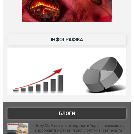
ІНФОГРАФІКА
БЛОГИ
Чому США не готові передати Україні ліцензію на
виробництво ракет Patriot: політика, безпека та