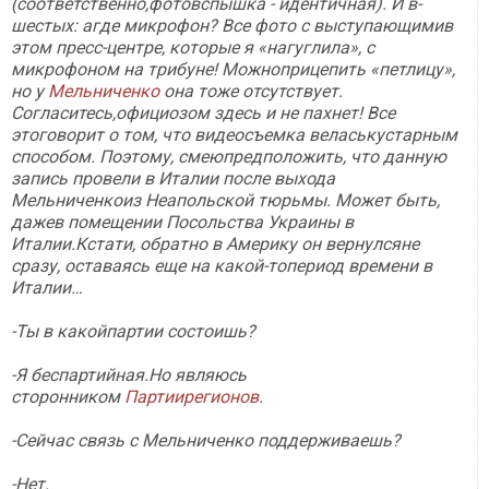
(соответственно,фотовспышка - идентичная). И в-
шестых: агде микрофон? Все фото с выступающимив
этом пресс-центре, которые я «нагуглила», с
микрофоном на трибуне! Можноприцепить «петлицу»,
но у
Мельниченко
она тоже отсутствует.
Согласитесь,официозом здесь и не пахнет! Все
этоговорит о том, что видеосъемка веласькустарным
способом. Поэтому, смеюпредположить, что данную
запись провели в Италии после выхода
Мельниченкоиз Неапольской тюрьмы. Может быть,
дажев помещении Посольства Украины в
Италии.Кстати, обратно в Америку он вернулсяне
сразу, оставаясь еще на какой-топериод времени в
Италии…
-Ты в какойпартии состоишь?
-Я беспартийная.Но являюсь
сторонником
Партиирегионов
.
-Сейчас связь с Мельниченко поддерживаешь?
-Нет.