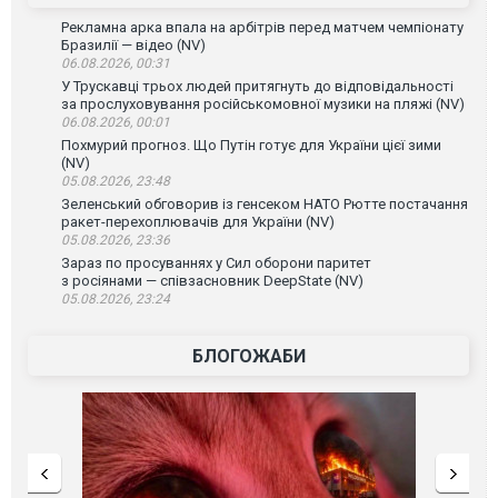
Рекламна арка впала на арбітрів перед матчем чемпіонату
Бразилії — відео (NV)
06.08.2026, 00:31
У Трускавці трьох людей притягнуть до відповідальності
за прослуховування російськомовної музики на пляжі (NV)
06.08.2026, 00:01
Похмурий прогноз. Що Путін готує для України цієї зими
(NV)
05.08.2026, 23:48
Зеленський обговорив із генсеком НАТО Рютте постачання
ракет-перехоплювачів для України (NV)
05.08.2026, 23:36
Зараз по просуваннях у Сил оборони паритет
з росіянами — співзасновник DeepState (NV)
05.08.2026, 23:24
БЛОГОЖАБИ