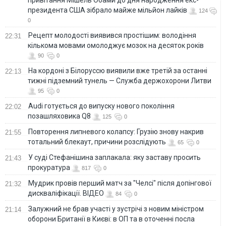
президента США зібрало майже мільйон лайків
124
0
Рецепт молодості виявився простішим: володіння
22:31
кількома мовами омолоджує мозок на десяток років
90
0
На кордоні з Білоруссю виявили вже третій за останні
22:13
тижні підземний тунель — Служба держохорони Литви
95
0
Audi готується до випуску нового покоління
22:02
позашляховика Q8
125
0
Повторення липневого колапсу: Грузію знову накрив
21:55
тотальний блекаут, причини розслідують
65
0
У суді Стефанішина заплакала: яку заставу просить
21:43
прокуратура
817
0
Мудрик провів перший матч за "Челсі" після допінгової
21:32
дискваліфікації. ВІДЕО
84
0
Залужний не брав участі у зустрічі з новим міністром
21:14
оборони Британії в Києві: в ОП та в оточенні посла