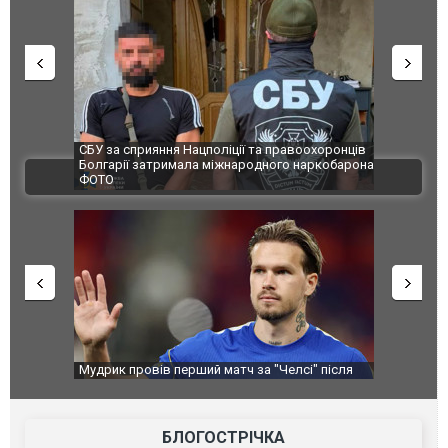
и козуленя
СБУ за сприяння Нацполіції та правоохоронців
Росіяни ат
ї пожежі у
Болгарії затримала міжнародного наркобарона.
одна людин
ВІДЕО
ФОТО
перемоги
Мудрик провів перший матч за "Челсі" після
Українські
допінгової дискваліфікації. ВІДЕО
під час лік
Франції
БЛОГОСТРІЧКА