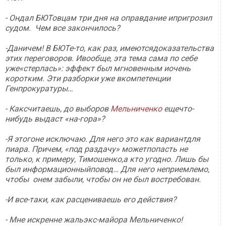
- Ондал БЮТовцам три дня на оправдание ипригрозил
судом. Чем все закончилось?
-Даничем! В БЮТе-то, как раз, имеютсядоказательства
этих переговоров. Ивообще, эта тема сама по себе
уже«стерлась»: эффект был мгновенным иочень
коротким. Эти разборки уже вкомпетенции
Генпрокуратуры…
- Каксчитаешь, до выборов
Мельниченко
ещечто-
нибудь выдаст «на-гора»?
-Я этогоне исключаю. Для него это как вариантдля
пиара. Причем, «под раздачу» можетпопасть не
только, к примеру, Тимошенко,а кто угодно. Лишь бы
был информационныйповод… Для него неприемлемо,
чтобы онем забыли, чтобы он не был востребован.
-И все-таки, как расцениваешь его действия?
- Мне искренне жальэкс-майора Мельниченко!