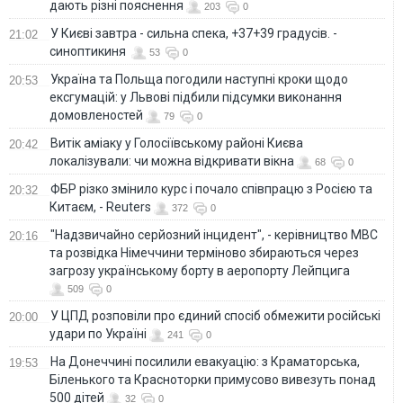
дають різні пояснення
203
0
У Києві завтра - сильна спека, +37+39 градусів. -
21:02
синоптикиня
53
0
Україна та Польща погодили наступні кроки щодо
20:53
ексгумацій: у Львові підбили підсумки виконання
домовленостей
79
0
Витік аміаку у Голосіївському районі Києва
20:42
локалізували: чи можна відкривати вікна
68
0
ФБР різко змінило курс і почало співпрацю з Росією та
20:32
Китаєм, - Reuters
372
0
"Надзвичайно серйозний інцидент", - керівництво МВС
20:16
та розвідка Німеччини терміново збираються через
загрозу українському борту в аеропорту Лейпцига
509
0
У ЦПД розповіли про єдиний спосіб обмежити російські
20:00
удари по Україні
241
0
На Донеччині посилили евакуацію: з Краматорська,
19:53
Біленького та Красноторки примусово вивезуть понад
500 дітей
32
0