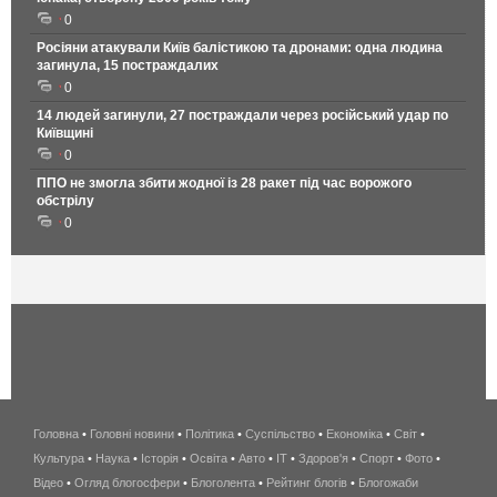
0
Росіяни атакували Київ балістикою та дронами: одна людина
загинула, 15 постраждалих
0
14 людей загинули, 27 постраждали через російський удар по
Київщині
0
ППО не змогла збити жодної із 28 ракет під час ворожого
обстрілу
0
Головна
•
Головні новини
•
Політика
•
Суспільство
•
Економіка
беспроводной
•
Світ
•
Культура
•
Наука
•
Історія
•
Освіта
•
Авто
•
IT
•
Здоров'я
интернет
•
Спорт
•
Фото
•
Відео
•
Огляд блогосфери
•
Блоголента
•
Рейтинг блогів
киев
•
Блогожаби