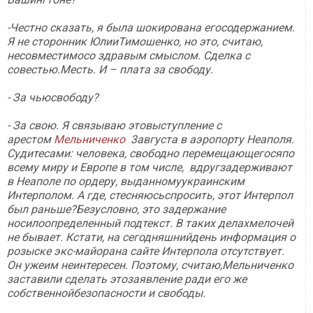
-Честно сказать, я была шокирована егосодержанием.
Я не сторонник ЮлииТимошенко, но это, считаю,
несовместимосо здравым смыслом. Сделка с
совестью.Месть. И – плата за свободу.
- За чьюсвободу?
- За свою. Я связываю этовыступление с
арестом
Мельниченко
3августа в аэропорту Неаполя.
Судитесами: человека, свободно перемещающегосяпо
всему миру и Европе в том числе, вдругзадерживают
в Неаполе по ордеру, выданномуукраинским
Интерполом. А где, стесняюсьспросить, этот Интерпол
был раньше?Безусловно, это задержание
носилоопределенный подтекст. В таких делахмелочей
не бывает. Кстати, на сегодняшнийдень информация о
розыске экс-майорана сайте Интерпола отсутствует.
Он ужеим неинтересен. Поэтому, считаю,Мельниченко
заставили сделать этозаявление ради его же
собственнойбезопасности и свободы.