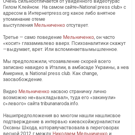
Очень сильноотличается от увиденного видеотурас
Гилом Клейном. На самом сайте«National рress club» с
адресом в Интернетpress.org какое либо внятное
упоминание отеме
выступления
Мельниченко
отсутвует.
Третье — само поведение
Мельниченко
, он часто
«косит» глазамивлево вверх. Психоаналитики скажут
—выдумает, врет. Или вспоминаетвымышленное.
Мы предположили, чтозаявление скорей всего
записано навидео в Италии, в амбасаде Украины, а нев
Америке, в National рress club. Как change,
заосвобождение.
Видео
Мельниченко
насвою страничку лично
возможно не«выкладывал», туда его «закинули»
с«левого» сайта tribunanaroda.info.
Нашипредположения во многом нашли нашлисвое
подтверждение в интервью киевскойжурналистки
Оксаны Шкода, котораяучаствовала в переговорах
весной 2012 г.между
Николаем Мельниченко
и