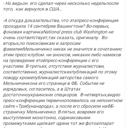
- Но ведьон его сделал через несколько недельпосле
того, как вернулся в США…
-А откуда доказательства, что этапресс-конференция
проходила 14 сентябряв Вашингтоне? Во-первых,
фоновая картинкаNational press club Washington не
очень соответствует,так сказать, оригиналу. Во-
вторых,по поисковикам и запросам
фамилияМельниченко никак не значится в сочетаниис
этим пресс-клубом: ни анонсов, никаких-либо намеков
на проведение этойпресс-конференции с его
участием. В-третьих, отсутствие журналистови,
соответственно, журналистскихпубликаций по этому
поводу кромепубликаций авторства самого
Мельниченкона его странице в ФБ. Событие не
изрядовых, согласитесь, а в Штатах
достаточноукраинских спецкоров. В-четвертых,видео
пресс-конференции первичнопоявилось на непонятном
сайте «Трибунанарода», а после его сбросили наФБ-
страничку Мельниченко. В-пятых, вовремя его
выступления монотонно, содинаковыми
промежутками щелкает одини тот же фотоаппарат