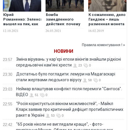
Юрий
Бомба
К сожалению, дело
Романенко: Зеленский
замедленного
Гандзюк – лишь
вышел на пик, как
действия: почему
разменная монета
Янукович летом
Зеленский
в современной
12.10.2021
26.03.2021
16.02.2019
2012 года. Вопрос:
пострадает от
политической
как он будет
"Большого
борьбе
спускаться?
строительства"
Правила коментування ! »
НОВИНИ
Зміна вірувань: у кар'єрі епохи вікінгів знайшли рідкісні
23:57
середньовічні кам’яні хрести
23
0
Достатньо було погладити: лемури на Мадагаскарі
23:30
стали жертвами людського вірусу
58
0
Неймар влаштував конфлікт після перемоги "Сантоса".
23:03
ВІДЕО
51
0
"Росія користується вікном можливостей", - Майкл
22:55
Кларк заявив про критичний дефіцит протибалістичних
ракет в Україні
53
0
"65 років ніколи не виглядали краще", - фото-
22:42
привітання Мішель Обами до дня народження екс-