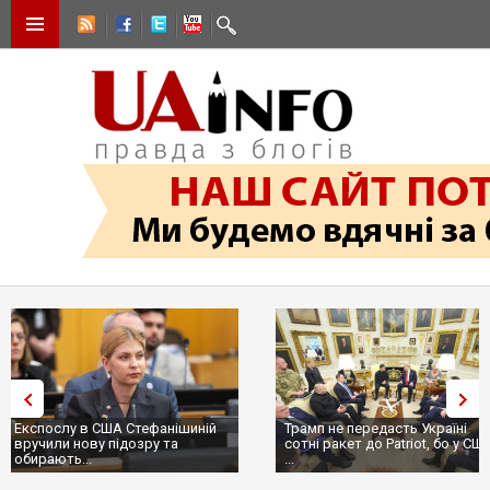
Трамп не передасть Україні
Вибух у ресторані в Москві:
сотні ракет до Patriot, бо у США
ціллю був головком ВКС Росії
...
пр...