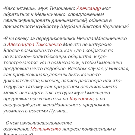
-Каксчитаешь, муж Тимошенко
Александр
мог
обратиться к Мельниченко спредложением
сфальсифицировать данныезаписей, обвинив в
причастности кубийству Щербаня Виктора Януковича?
-Я не слежу за передвижениями НиколаяМельниченко
и
Александра Тимошенко
.Мне это не интересно.
Вполне возможно,что они, как «два собратья по
несчастью»- политбеженцы, общаются и где-
товстречаются. Но я сомневаюсь, чтобыТимошенко
предложил нечто подобное. Влюбом случае, у Николая,
как профессионала,должны быть какие-то
доказательства,наконец, запись разговора или что-
тодругое. Потому как при устном озвучиванииэто
может выглядеть так: сегодня мужТимошенко
предложил все «списать» на
Януковича
, а на
следующий день женаНавального предложила
упомянуть всуеимя Путина…
- С чем связываешьзаявление,
озвученное
Мельниченко
напресс-конференции в
Вашингтоне?