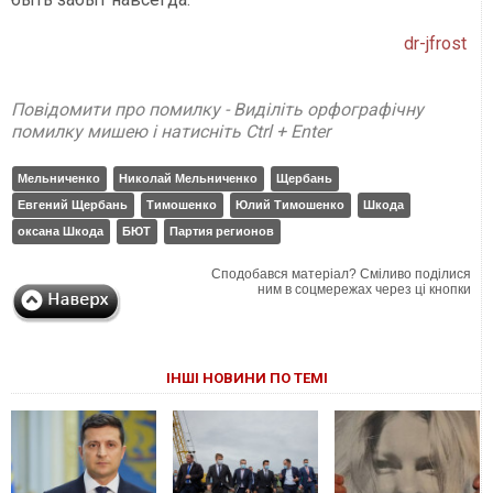
dr-jfrost
Повідомити про помилку - Виділіть орфографічну
помилку мишею і натисніть Ctrl + Enter
Мельниченко
Николай Мельниченко
Щербань
Евгений Щербань
Тимошенко
Юлий Тимошенко
Шкода
оксана Шкода
БЮТ
Партия регионов
Сподобався матеріал? Сміливо поділися
ним в соцмережах через ці кнопки
ІНШІ НОВИНИ ПО ТЕМІ