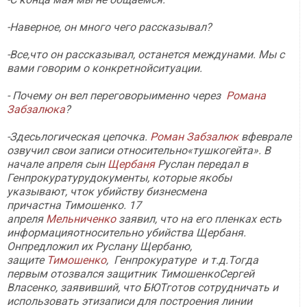
-Наверное, он много чего рассказывал?
-Все,что он рассказывал, останется междунами. Мы с
вами говорим о конкретнойситуации.
- Почему он вел переговорыименно через
Романа
Забзалюка
?
-Здесьлогическая цепочка.
Роман Забзалюк
вфеврале
озвучил свои записи относительно«тушкогейта». В
начале апреля сын
Щербаня
Руслан передал в
Генпрокуратурудокументы, которые якобы
указывают, чток убийству бизнесмена
причастна Тимошенко. 17
апреля
Мельниченко
заявил, что на его пленках есть
информацияотносительно убийства Щербаня.
Онпредложил их Руслану Щербаню,
защите
Тимошенко
, Генпрокуратуре и т.д.Тогда
первым отозвался защитник ТимошенкоСергей
Власенко, заявивший, что БЮТготов сотрудничать и
использовать этизаписи для построения линии