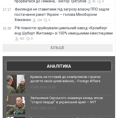
прорватися до Лимана, - Віктор Трегубов
81
0
Фінляндія не ставитиме під загрозу власну ППО задля
17:17
постачання ракет Україні — голова Міноборони
Хяккянен
134
0
РФ повністю зруйнували цивільний завод «Кромберг
16:39
енд Шуберт Житомир» зі 100% німецькими інвестиціями
421
0
БІЛЬШЕ
АНАЛІТИКА
Кремль не готовий до компромісів і прагне
досягти своїх цілей війною, - Foreign Affairs
03.08.2026 13:02
Звільнення Сирського знаменує кінець епохи
"старої гвардії" в українській армії — NYT
23.07.2026 10:32