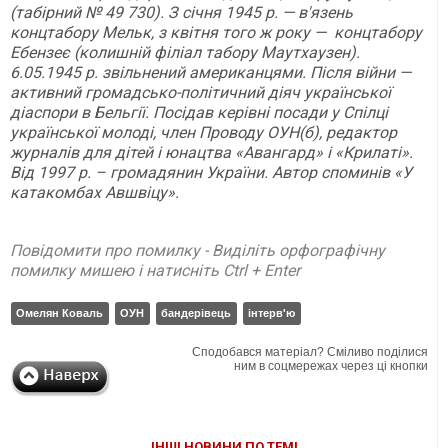
(табірний № 49 730). З січня 1945 р. — в'язень
концтабору
Мельк, з квітня того ж року — концтабору
Ебензеє (колишній філіал табору Маутхаузен).
6.05.1945 р. звiльнений американцями. Після війни —
активний
громадсько-політичний діяч української
діаспори в Бельгії. Посідав керівні посади у Спілці
української молоді, член Проводу ОУН(б), редактор
журналів для
дітей і юнацтва «Авангард» і «Крилаті».
Вiд 1997 р. – громадянин України. Автор
споминів «У
катакомбах Авшвіцу».
Повідомити про помилку - Виділіть орфографічну
помилку мишею і натисніть Ctrl + Enter
Омелян Коваль
ОУН
бандерівець
інтерв'ю
Сподобався матеріал? Сміливо поділися
ним в соцмережах через ці кнопки
ІНШІ НОВИНИ ПО ТЕМІ