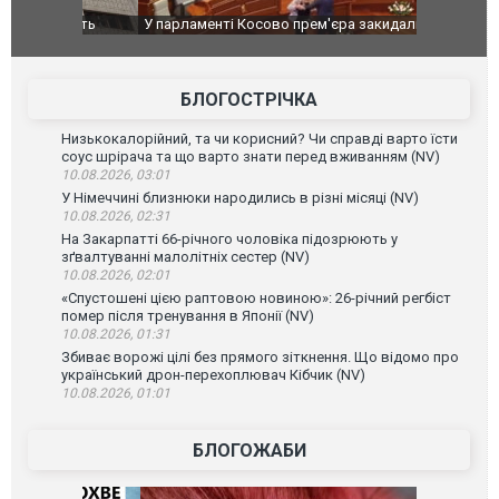
ькість
У парламенті Косово прем'єра закидали яйцями
Приїхав за
до українс
зіркового 
БЛОГОСТРІЧКА
Низькокалорійний, та чи корисний? Чи справді варто їсти
соус шрірача та що варто знати перед вживанням (NV)
10.08.2026, 03:01
У Німеччині близнюки народились в різні місяці (NV)
10.08.2026, 02:31
На Закарпатті 66-річного чоловіка підозрюють у
зґвалтуванні малолітніх сестер (NV)
10.08.2026, 02:01
«Спустошені цією раптовою новиною»: 26-річний регбіст
помер після тренування в Японії (NV)
10.08.2026, 01:31
Збиває ворожі цілі без прямого зіткнення. Що відомо про
український дрон-перехоплювач Кібчик (NV)
10.08.2026, 01:01
БЛОГОЖАБИ