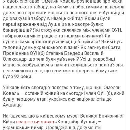
У своїх спогадах Омелян Коваль розповідає про жахи
нацистського табору, які йому з побратимами по неволі
довелося пережити від свого першого дня в Аушвіці й
до евакуації табору в німецький тил. Якими були
перші враження від Аушвіца в новоприбулих
бандерівців? Які стосунки склалися між членами ОУН,
табірною адміністрацією та іншими в’язнями? Як
оунівці самоорганізовувалися, щоб вижити? Яким був
типовий день українського в’язня? Як загинули брати
Провідника ОУН(б) Степана Бандери Василь й
Олександр, що теж були ув’язнені? Усі ці подробиці
міцно закарбувалися в пам’яті колишнього політв’язня,
незважаючи на те, що на момент інтерв’ю йому вже
було 92 роки.
Унікальність спогадів полягає в тому, що нині Омелян
Коваль — останній живий на сьогодні член ОУН(б), який
був у першому етапі українських націоналістів до
Аушвіца.
Нагадуємо, що в київському музеї Великої Вітчизняної
Війни
працює виставка
«Концтабір Аушвіц –
український вимір. Дослідження, документи,