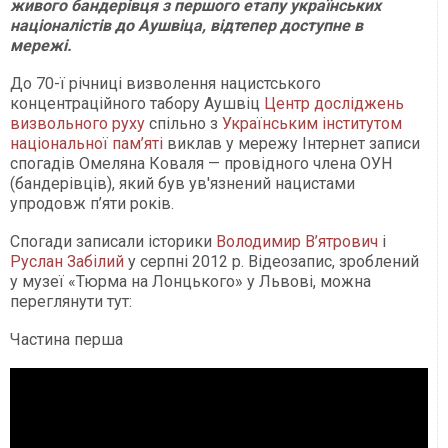
живого бандерівця з першого етапу українських
націоналістів до Аушвіца, відтепер доступне в
мережі.
До 70-ї річниці визволення нацистського
концентраційного табору Аушвіц
Центр досліджень
визвольного руху
спільно з
Українським інститутом
національної пам’яті
виклав у мережу Інтернет записи
спогадів Омеляна Коваля — провідного члена ОУН
(бандерівців), який був ув'язнений нацистами
упродовж п’яти років.
Спогади записали
історики
Володимир В’ятрович
і
Руслан Забілий
у серпні 2012 р. Відеозапис, зроблений
у музеї «Тюрма на Лонцького» у Львові, можна
переглянути тут:
Частина перша