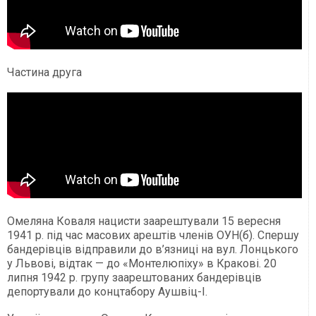
Частина друга
Омеляна Коваля нацисти заарештували 15 вересня
1941 р. під час масових арештів членів ОУН(б). Спершу
бандерівців відправили до в’язниці на вул. Лонцького
у Львові, відтак — до «Монтелюпіху» в Кракові. 20
липня 1942 р. групу заарештованих бандерівців
депортували до концтабору Аушвіц-І.