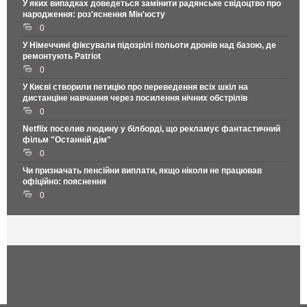
У яких випадках доведеться замінити радянське свідоцтво про
народження: роз'яснення Мін'юсту
0
У Німеччині фіксували підозрілі польоти дронів над базою, де
ремонтують Patriot
0
У Києві створили петицію про переведення всіх шкіл на
дистанціне навчання через посилення нічних обстрілів
0
Netflix поселив людину у білборді, що рекламує фантастичний
фільм "Останній дім"
0
Чи призначать пенсійни виплати, якщо ніколи не працював
офіційно: пояснення
0