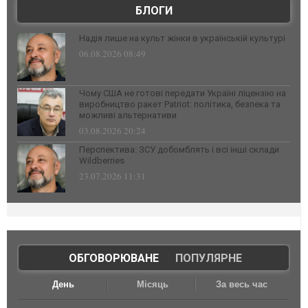
БЛОГИ
Надія лише на культ жінки в українській культурі
06.08.2026 08:49
Чому США не готові передати Україні ліцензію на
виробництво ракет Patriot: політика, безпека та
можливі альтернативи
03.08.2026 20:24
Перспектива: ЗСУ добомблять і всі інші склади
Wildberries
23.07.2026 11:31
ОБГОВОРЮВАНЕ
|
ПОПУЛЯРНЕ
День
Місяць
За весь час