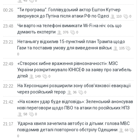
45
0
"Ти програєш". Голлівудський актор Ештон Кутчер
00:26
звернувся до Путіна після атаки РФ по Одесі
110
0
Чи варто на телефонi вимикати Wi-Fi на ніч: ось що
23:48
думають експерти
376
0
Нетаньягу відхилив 15-пунктний план Трампа щодо
23:21
Гази та поставив умову для виведення військ
105
0
«Створює хибне враження рівнозначності»: МЗС
22:49
України розкритикувало ЮНІСЕФ за заяву про загибель
дітей
149
0
На Херсонщині розширили зону обов’язкової евакуації
22:22
через російський терор
36
0
«На кожен удар буде відповідь»: Зеленський анонсував
21:42
нові переговори щодо ПВО та атаки по російських НПЗ
58
0
Ударна хвиля зачепила автобус із дітьми: голова МВС
21:17
повідомив деталі повторного обстрілу Одещини
68
0