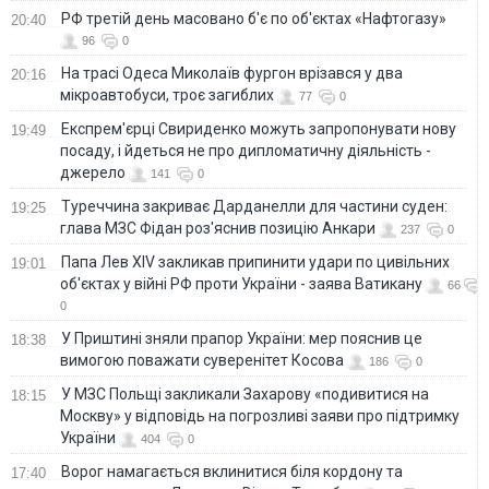
РФ третій день масовано б'є по об'єктах «Нафтогазу»
20:40
96
0
На трасі Одеса Миколаїв фургон врізався у два
20:16
мікроавтобуси, троє загиблих
77
0
Експрем'єрці Свириденко можуть запропонувати нову
19:49
посаду, і йдеться не про дипломатичну діяльність -
джерело
141
0
Туреччина закриває Дарданелли для частини суден:
19:25
глава МЗС Фідан роз'яснив позицію Анкари
237
0
Папа Лев XIV закликав припинити удари по цивільних
19:01
об'єктах у війні РФ проти України - заява Ватикану
66
0
У Приштині зняли прапор України: мер пояснив це
18:38
вимогою поважати суверенітет Косова
186
0
У МЗС Польщі закликали Захарову «подивитися на
18:15
Москву» у відповідь на погрозливі заяви про підтримку
України
404
0
Ворог намагається вклинитися біля кордону та
17:40