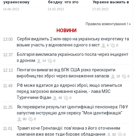
украинскому
бездну: что это
Украине выжить в
руководству три
означает для
эпицентре взрыва
16.06.2022
24.02.2022
23.02.2022
европейских
Украины — BBC
лидера в обмен на
условный
Правила коментування ! »
"Минск-3"?
НОВИНИ
Сербія виділить 2 млн євро на українську енергетику та
13:00
візьме участь у відновленні одного з міст
6
0
Болгарія викликала українського посла через інцидент
12:37
з дроном
14
0
Пентагон вимагає від ВПК США різко прискорити
12:13
виробництво зброї через виснаження запасів
18
0
РФ може вдатися до ядерної зброї, якщо опиниться
11:49
перед загрозою виживання країни, - лава МЗС
Туреччини Фідан
48
0
Як перевірити результат ідентифікації пенсіонера: ПФУ
11:25
запустив інструкцію для сервісу "Моя ідентифікація"
80
0
Трамп хоче Гренландії: пов'язана з його оточенням
11:01
компанія вже везе туди бурове обладнання
82
0