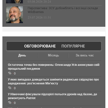
03.08.2026 20:24
Перспектива: ЗСУ добомблять і всі інші склади
Wildberries
23.07.2026 11:31
ОБГОВОРЮВАНЕ
|
ПОПУЛЯРНЕ
День
Місяць
За весь час
Остаточна точка без повернень: Олександр Усік анонсував свій
прощальний поєдинок
0
У яких випадках доведеться замінити радянське свідоцтво про
народження: роз'яснення Мін'юсту
0
У Німеччині фіксували підозрілі польоти дронів над базою, де
ремонтують Patriot
0