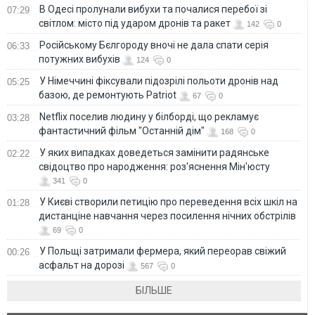
В Одесі пролунали вибухи та почалися перебої зі
07:29
світлом: місто під ударом дронів та ракет
142
0
Російському Бєлгороду вночі не дала спати серія
06:33
потужних вибухів
124
0
У Німеччині фіксували підозрілі польоти дронів над
05:25
базою, де ремонтують Patriot
67
0
Netflix поселив людину у білборді, що рекламує
03:28
фантастичний фільм "Останній дім"
168
0
У яких випадках доведеться замінити радянське
02:22
свідоцтво про народження: роз'яснення Мін'юсту
341
0
У Києві створили петицію про переведення всіх шкіл на
01:28
дистанціне навчання через посилення нічних обстрілів
69
0
У Польщі затримали фермера, який переорав свіжий
00:26
асфальт на дорозі
567
0
БІЛЬШЕ