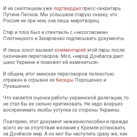
И их скептицизм уже
подтвердил
пресс-секретарь
Путина Песков. Мы услышали старую сказку, что
Россия не при чем, она лишь миротворец.
Стар и плох был и спектакль с «несогласием»
Плотницкого и Захарченко подписывать документы.
И лишь хохот вызвал
комментарий
этой пары после
окончания переговоров. Мол, «народ Донбасса дает
шанс Украине и поможет ей измениться».
В общем, итог минских переговоров полностью
отражен в отрывке из
беседы
Порошенко и
Лукашенко.
Что касается оценки работы украинской делегации, то
не стал бы ее сильно критиковать. Не надо всерьез
воспринимать якобы уступки со стороны Украины.
Повторяю, этот документ нежизнеспособен и прежде
всего из-за отсутствия желания у Кремля установить
на Донбассе мир. А он мог бы наступить сразу же, как