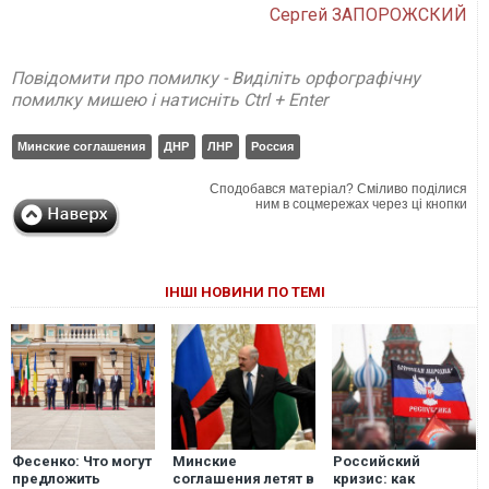
Сергей ЗАПОРОЖСКИЙ
Повідомити про помилку - Виділіть орфографічну
помилку мишею і натисніть Ctrl + Enter
Минские соглашения
ДНР
ЛНР
Россия
Сподобався матеріал? Сміливо поділися
ним в соцмережах через ці кнопки
ІНШІ НОВИНИ ПО ТЕМІ
Фесенко: Что могут
Минские
Российский
предложить
соглашения летят в
кризис: как