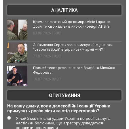
АНАЛІТИКА
Кремль не готовий до компромісів і прагне
досягти своїх цілей війною, - Foreign Affairs
03.08.2026 13:02
Звільнення Сирського знаменує кінець епохи
"старої гвардії" в українській армії — NYT
23.07.2026 10:32
Повний текст резонансного брифінга Михайла
Федорова
18.07.2026 09:27
ОПИТУВАННЯ
На вашу думку, коли далекобійні санкції України
примусять росію сісти за стіл переговорів?
У найближчі місяці удари України по росії стануть
настільки болючими, що агресору доведеться
поновити перемовини