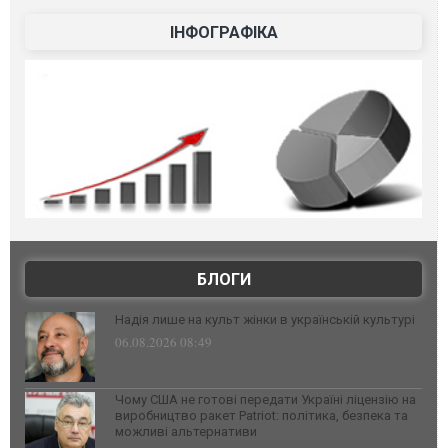
ІНФОГРАФІКА
БЛОГИ
Надія лише на культ жінки в українській культурі
06.08.2026 08:49
Чому США не готові передати Україні ліцензію на
виробництво ракет Patriot: політика, безпека та
можливі альтернативи