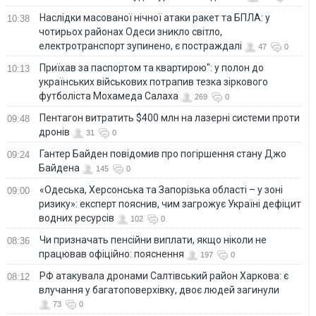
Наслідки масованої нічної атаки ракет та БПЛА: у
10:38
чотирьох районах Одеси зникло світло,
електротранспорт зупинено, є постраждалі
47
0
Приїхав за паспортом та квартирою": у полон до
10:13
українських військових потрапив тезка зіркового
футболіста Мохамеда Салаха
269
0
Пентагон витратить $400 млн на лазерні системи проти
09:48
дронів
31
0
Гантер Байден повідомив про погіршення стану Джо
09:24
Байдена
145
0
«Одеська, Херсонська та Запорізька області – у зоні
09:00
ризику»: експерт пояснив, чим загрожує Україні дефіцит
водних ресурсів
102
0
Чи призначать пенсійни виплати, якщо ніколи не
08:36
працював офіційно: пояснення
197
0
РФ атакувала дронами Салтівський район Харкова: є
08:12
влучання у багатоповерхівку, двоє людей загинули
73
0