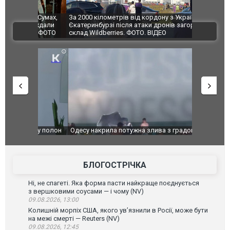
по Сумах,
За 2000 кілометрів від кордону з Україною: в
"Мої іграш
траждали
Єкатеринбурзі після атаки дронів загорівся
суперкарів
ВІДЕО
ині. ФОТО
склад Wildberries. ФОТО. ВІДЕО
": у полон
Одесу накрила потужна злива з градом та
Вже вивели 
в тезка
ураганним вітром
позашляхов
лаха
БЛОГОСТРІЧКА
Ні, не спагеті. Яка форма пасти найкраще поєднується
з вершковими соусами — і чому (NV)
09.08.2026, 13:00
Колишній морпіх США, якого ув’язнили в Росії, може бути
на межі смерті — Reuters (NV)
09.08.2026, 12:45