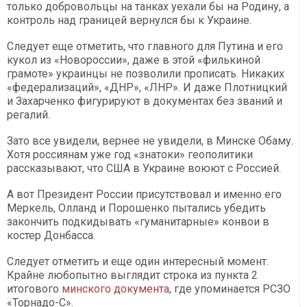
только добровольцы на танках уехали бы на Родину, а
контроль над границей вернулся бы к Украине.
Следует еще отметить, что главного для Путина и его
кукол из «Новороссии», даже в этой «филькиной
грамоте» украинцы не позволили прописать. Никаких
«федерализаций», «ДНР», «ЛНР». И даже Плотницкий
и Захарченко фигурируют в документах без званий и
регалий.
Зато все увидели, вернее не увидели, в Минске Обаму.
Хотя россиянам уже год «знатоки» геополитики
рассказывают, что США в Украине воюют с Россией.
А вот Президент России присутствовал и именно его
Меркель, Олланд и Порошенко пытались убедить
закончить подкидывать «гуманитарные» конвои в
костер Донбасса.
Следует отметить и еще один интересный момент.
Крайне любопытно выглядит строка из пункта 2
итогового
минского документа
, где упоминается РСЗО
«Торнадо-С».