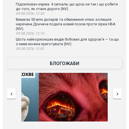
Підсилювач керма. 4 сигнали, що щось не так і що робити
до того, як стане дорого (NV)
09.08.2026, 12:30
Вимагає 50 млн доларів та обмеження опіки: колишня
наречена Дончича подала новий позов проти зірки НБА
(NV)
09.08.2026, 12:15
Шість найкорисніших видів бобових для здоров’я — та що
з ними можна приготувати (NV)
09.08.2026, 12:00
БЛОГОЖАБИ