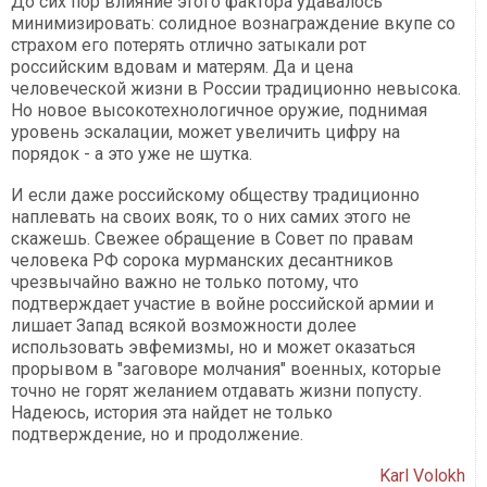
До сих пор влияние этого фактора удавалось
минимизировать: солидное вознаграждение вкупе со
страхом его потерять отлично затыкали рот
российским вдовам и матерям. Да и цена
человеческой жизни в России традиционно невысока.
Но новое высокотехнологичное оружие, поднимая
уровень эскалации, может увеличить цифру на
порядок - а это уже не шутка.
И если даже российскому обществу традиционно
наплевать на своих вояк, то о них самих этого не
скажешь. Свежее обращение в Совет по правам
человека РФ сорока мурманских десантников
чрезвычайно важно не только потому, что
подтверждает участие в войне российской армии и
лишает Запад всякой возможности долее
использовать эвфемизмы, но и может оказаться
прорывом в "заговоре молчания" военных, которые
точно не горят желанием отдавать жизни попусту.
Надеюсь, история эта найдет не только
подтверждение, но и продолжение.
Karl Volokh