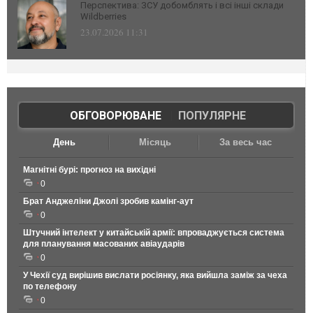
Перспектива: ЗСУ добомблять і всі інші склади
Wildberries
23.07.2026 11:31
ОБГОВОРЮВАНЕ
|
ПОПУЛЯРНЕ
День
Місяць
За весь час
Магнітні бурі: прогноз на вихідні
0
Брат Анджеліни Джолі зробив камінг-аут
0
Штучний інтелект у китайській армії: впроваджується система
для планування масованих авіаударів
0
У Чехії суд вирішив вислати росіянку, яка вийшла заміж за чеха
по телефону
0