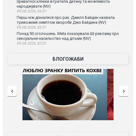
приватної клініки втратила дитину та можливість
народжувати (NV)
09.08.2026, 03:01
Перш ніж дізналися про рак. Джилл Байден назвала
тривожний симптом хвороби Джо Байдена (NV)
09.08.2026, 02:31
Понад 50 оголошень. Meta показувала ШІ-рекламу про
сексуальне насильство над дітьми (NV)
09.08.2026, 02:01
БЛОГОЖАБИ