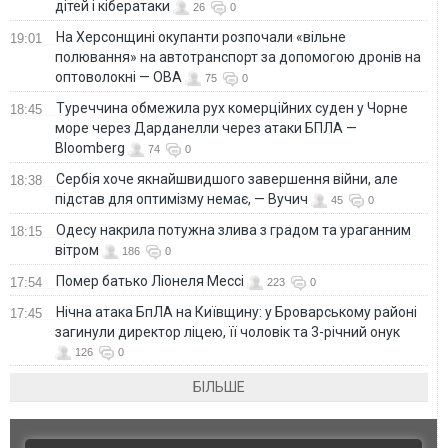
дітей і кібератаки
26
0
На Херсонщині окупанти розпочали «вільне
19:01
полювання» на автотранспорт за допомогою дронів на
оптоволокні — ОВА
75
0
Туреччина обмежила рух комерційних суден у Чорне
18:45
море через Дарданелли через атаки БПЛА —
Bloomberg
74
0
Сербія хоче якнайшвидшого завершення війни, але
18:38
підстав для оптимізму немає, — Вучич
45
0
Одесу накрила потужна злива з градом та ураганним
18:15
вітром
186
0
Помер батько Ліонеля Мессі
17:54
223
0
Нічна атака БпЛА на Київщину: у Броварському районі
17:45
загинули директор ліцею, її чоловік та 3-річний онук
126
0
БІЛЬШЕ