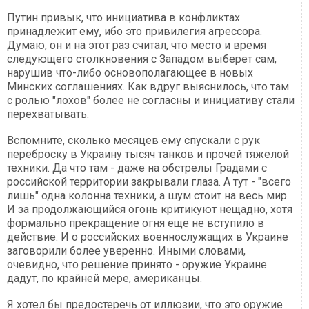
Путин привык, что инициатива в конфликтах
принадлежит ему, ибо это привилегия агрессора.
Думаю, он и на этот раз считал, что место и время
следующего столкновения с Западом выберет сам,
нарушив что-либо основополагающее в новых
Минских соглашениях. Как вдруг выяснилось, что там
с ролью "лохов" более не согласны и инициативу стали
перехватывать.
Вспомните, сколько месяцев ему спускали с рук
переброску в Украину тысяч танков и прочей тяжелой
техники. Да что там - даже на обстрелы Градами с
российской территории закрывали глаза. А тут - "всего
лишь" одна колонна техники, а шум стоит на весь мир.
И за продолжающийся огонь критикуют нещадно, хотя
формально прекращение огня еще не вступило в
действие. И о российских военнослужащих в Украине
заговорили более уверенно. Иными словами,
очевидно, что решение принято - оружие Украине
дадут, по крайней мере, американцы.
Я хотел бы предостеречь от иллюзии, что это оружие