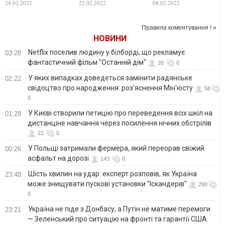
24.02.2022
22.02.2022
08.02.2022
Украины — BBC
"независимые"
комментируя
ОРДЛО и
выполнение
российские войска
Украиной Минских
Правила коментування ! »
соглашений:
НОВИНИ
Песков объяснил
Netflix поселив людину у білборді, що рекламує
03:28
фантастичний фільм "Останній дім"
20
0
У яких випадках доведеться замінити радянське
02:22
свідоцтво про народження: роз'яснення Мін'юсту
58
0
У Києві створили петицію про переведення всіх шкіл на
01:28
дистанціне навчання через посилення нічних обстрілів
22
0
У Польщі затримали фермера, який переорав свіжий
00:26
асфальт на дорозі
143
0
Шість хвилин на удар: експерт розповів, як Україна
23:48
може знищувати пускові установки "Іскандерів"
290
0
Україна не піде з Донбасу, а Путін не матиме перемоги
23:21
— Зеленський про ситуацію на фронті та гарантії США