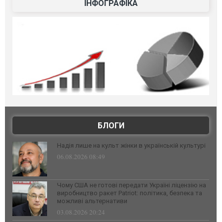
ІНФОГРАФІКА
БЛОГИ
Надія лише на культ жінки в українській культурі
06.08.2026 08:49
Чому США не готові передати Україні ліцензію на
виробництво ракет Patriot: політика, безпека та
можливі альтернативи
03.08.2026 20:24