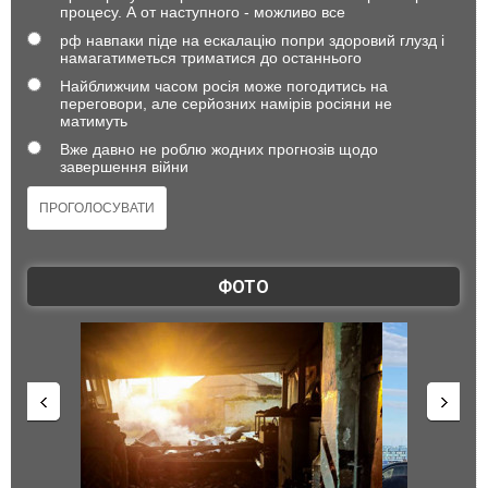
процесу. А от наступного - можливо все
рф навпаки піде на ескалацію попри здоровий глузд і
намагатиметься триматися до останнього
Найближчим часом росія може погодитись на
переговори, але серйозних намірів росіяни не
матимуть
Вже давно не роблю жодних прогнозів щодо
завершення війни
ФОТО