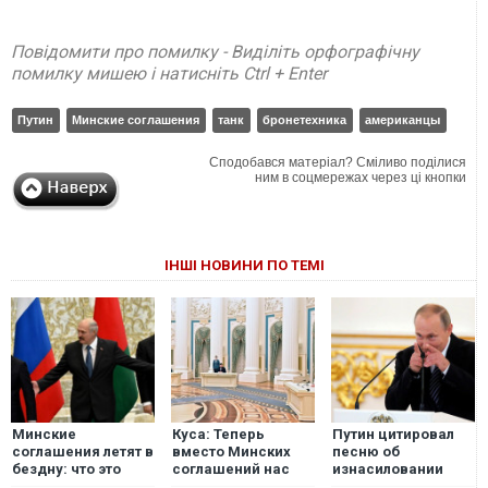
Повідомити про помилку - Виділіть орфографічну
помилку мишею і натисніть Ctrl + Enter
Путин
Минские соглашения
танк
бронетехника
американцы
Сподобався матеріал? Сміливо поділися
ним в соцмережах через ці кнопки
ІНШІ НОВИНИ ПО ТЕМІ
Минские
Куса: Теперь
Путин цитировал
соглашения летят в
вместо Минских
песню об
бездну: что это
соглашений нас
изнасиловании
означает для
будут бить через
трупа девушки,