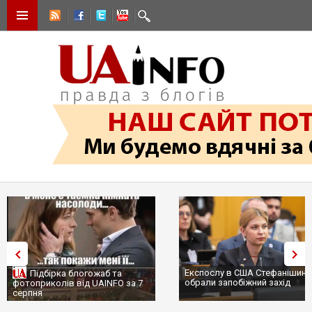
Експослу в США Стефанішині
Підбірка блогожаб та
обрали запобіжний захід
фотоприколів від UAINFO за 7
серпня