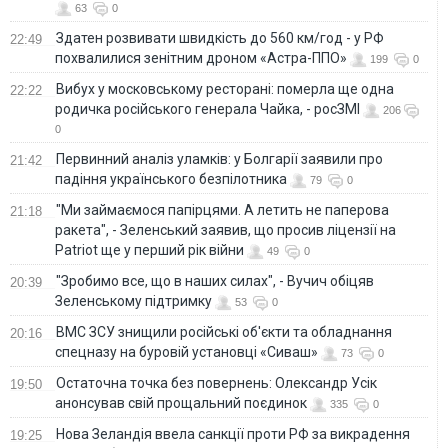
63
0
Здатен розвивати швидкість до 560 км/год - у РФ
22:49
похвалилися зенітним дроном «Астра-ППО»
199
0
Вибух у московському ресторані: померла ще одна
22:22
родичка російського генерала Чайка, - росЗМІ
206
0
Первинний аналіз уламків: у Болгарії заявили про
21:42
падіння українського безпілотника
79
0
"Ми займаємося папірцями. А летить не паперова
21:18
ракета", - Зеленський заявив, що просив ліцензії на
Patriot ще у перший рік війни
49
0
"Зробимо все, що в наших силах", - Вучич обіцяв
20:39
Зеленському підтримку
53
0
ВМС ЗСУ знищили російські об'єкти та обладнання
20:16
спецназу на буровій установці «Сиваш»
73
0
Остаточна точка без повернень: Олександр Усік
19:50
анонсував свій прощальний поєдинок
335
0
Нова Зеландія ввела санкції проти РФ за викрадення
19:25