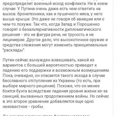
предопределит военный исход конфликта. Ни в коем
случае. У Путина очень даже есть чем ответить на
вызов: бронетехники, как и пушечного мяса, у него
выше крыши. Это даже не говоря об авиации или о
чем-то похуже. Так что, когда Запад и Порошенко
говорят о безальтернативности дипломатического
решения - это не фигура речи, не трусость и не
лицемерие. Другое дело, что высокоточное оружие и
средства слежения могут изменить принципиальные
"расклады".
Путин сейчас вынужден взвешивать, какой из
вариантов с большей вероятностью приведет к
падению его поддержки и возможным возмущениям.
Пока, очевидно, он опасается такого исхода в случае
бесславного отступления из Украины (то есть, при
выборе мирного решения). Похоже, что он менее
боится бунта вследствие падения уровня жизни из-за
санкций, вызванных продолжением войны. Но сейчас
в это второе уравнение добавляется еще одно
неизвестное - гробы.