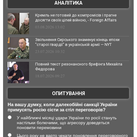
АНАЛІТИКА
Кремль не готовий до компромісів і прагне
досягти своїх цілей війною, - Foreign Affairs
03.08.2026 13:02
Звільнення Сирського знаменує кінець епохи
"старої гвардії" в українській армії — NYT
23.07.2026 10:32
Повний текст резонансного брифінга Михайла
Федорова
18.07.2026 09:27
ОПИТУВАННЯ
На вашу думку, коли далекобійні санкції України
примусять росію сісти за стіл переговорів?
У найближчі місяці удари України по росії стануть
настільки болючими, що агресору доведеться
поновити перемовини
Цього року не варто чекати поновлення переговорного