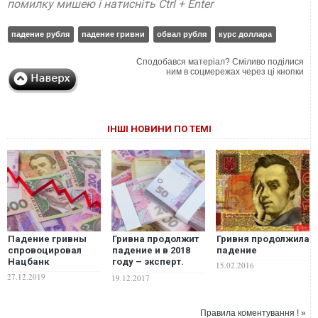
помилку мишею і натисніть Ctrl + Enter
падение рубля
падение гривни
обвал рубля
курс доллара
Сподобався матеріал? Сміливо поділися
ним в соцмережах через ці кнопки
ІНШІ НОВИНИ ПО ТЕМІ
Падение гривны
Гривна продолжит
Гривня продолжила
спровоцировал
падение и в 2018
падение
Нацбанк
году – эксперт.
15.02.2016
ВИДЕО
27.12.2019
19.12.2017
Правила коментування ! »