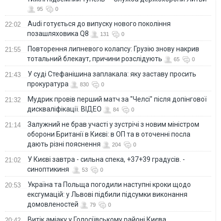
95
0
Audi готується до випуску нового покоління
22:02
позашляховика Q8
131
0
Повторення липневого колапсу: Грузію знову накрив
21:55
тотальний блекаут, причини розслідують
65
0
У суді Стефанішина заплакала: яку заставу просить
21:43
прокуратура
830
0
Мудрик провів перший матч за "Челсі" після допінгової
21:32
дискваліфікації. ВІДЕО
84
0
Залужний не брав участі у зустрічі з новим міністром
21:14
оборони Британії в Києві: в ОП та в оточенні посла
дають різні пояснення
204
0
У Києві завтра - сильна спека, +37+39 градусів. -
21:02
синоптикиня
53
0
Україна та Польща погодили наступні кроки щодо
20:53
ексгумацій: у Львові підбили підсумки виконання
домовленостей
79
0
Витік аміаку у Голосіївському районі Києва
20:42