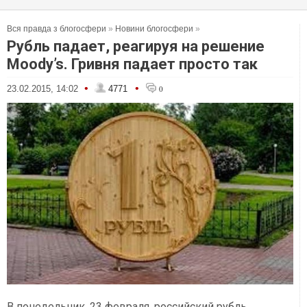
Вся правда з блогосфери
»
Новини блогосфери
»
Рубль падает, реагируя на решение
Moody’s. Гривня падает просто так
•
•
23.02.2015, 14:02
4771
0
В понедельник, 23 февраля, российский рубль