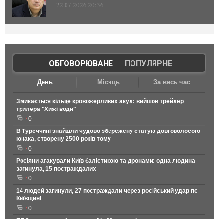
22.07.2026 20:36
ОБГОВОРЮВАНЕ
|
ПОПУЛЯРНЕ
День
Місяць
За весь час
Змикається кільце кровожерливих акул: вийшов трейлер
трилера "Хижі води"
0
В Туреччині знайшли чудово збережену статую довговолосого
юнака, створену 2500 років тому
0
Росіяни атакували Київ балістикою та дронами: одна людина
загинула, 15 постраждалих
0
14 людей загинули, 27 постраждали через російський удар по
Київщині
0