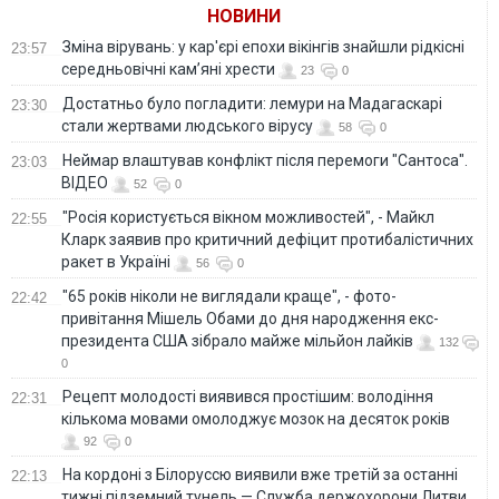
НОВИНИ
Зміна вірувань: у кар'єрі епохи вікінгів знайшли рідкісні
23:57
середньовічні кам’яні хрести
23
0
Достатньо було погладити: лемури на Мадагаскарі
23:30
стали жертвами людського вірусу
58
0
Неймар влаштував конфлікт після перемоги "Сантоса".
23:03
ВІДЕО
52
0
"Росія користується вікном можливостей", - Майкл
22:55
Кларк заявив про критичний дефіцит протибалістичних
ракет в Україні
56
0
"65 років ніколи не виглядали краще", - фото-
22:42
привітання Мішель Обами до дня народження екс-
президента США зібрало майже мільйон лайків
132
0
Рецепт молодості виявився простішим: володіння
22:31
кількома мовами омолоджує мозок на десяток років
92
0
На кордоні з Білоруссю виявили вже третій за останні
22:13
тижні підземний тунель — Служба держохорони Литви