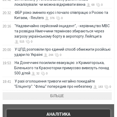
локалізували: чи можна відкривати вікна
68
0
ФБР різко змінило курс і почало співпрацю з Росією та
20:32
Китаєм, - Reuters
376
0
"Надзвичайно серйозний інцидент", - керівництво МВС
20:16
та розвідка Німеччини терміново збираються через
загрозу українському борту в аеропорту Лейпцига
515
0
У ЦПД розповіли про єдиний спосіб обмежити російські
20:00
удари по Україні
244
0
На Донеччині посилили евакуацію: з Краматорська,
19:53
Біленького та Красноторки примусово вивезуть понад
500 дітей
32
0
У разі оголошення тривоги негайно покидайте
19:41
"Епіцентр": "Флеш" попередив про небезпеку
183
0
БІЛЬШЕ
АНАЛІТИКА