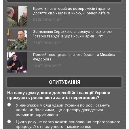
Кремль не готовий до компромісів і прагне
досягти своїх цілей війною, - Foreign Affairs
03.08.2026 13:02
Звільнення Сирського знаменує кінець епохи
"старої гвардії" в українській армії — NYT
23.07.2026 10:32
Повний текст резонансного брифінга Михайла
Федорова
18.07.2026 09:27
ОПИТУВАННЯ
На вашу думку, коли далекобійні санкції України
примусять росію сісти за стіл переговорів?
У найближчі місяці удари України по росії стануть
настільки болючими, що агресору доведеться
поновити перемовини
Цього року не варто чекати поновлення переговорного
процесу. А от наступного - можливо все