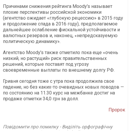
Причинами снижения рейтинга Moody's называет
плохие перспективы российской экономики
(агентство ожидает «глубокую рецессию» в 2015 году
и продолжение спада в 2016 году), предполагаемое
дальнейшее ослабление фискальной устойчивости и
валютных резервов и, наконец, «непредсказуемую
политическую динамику».
Агентство Moody's также отметило пока еще «очень
низкий, но растущий» риск правительственных
решений, которые поставят под угрозу
своевременные выплаты по внешнему долгу РФ.
Гривня сегодня тоже с утра пока продолжила свое
падение, но без каких-то очевидных новых поводов —
по состоянию на 11.30 курс на межбанке достиг на
продаже отметки 34,0 грн за долл.
Пророк
Повідомити про помилку - Виділіть орфографічну