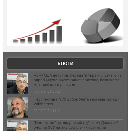
БЛОГИ
Чому США не готові передати Україні ліцензію на
виробництво ракет Patriot: політика, безпека та
можливі альтернативи
03.08.2026 20:24
Перспектива: ЗСУ добомблять і всі інші склади
Wildberries
23.07.2026 11:31
“Нова кров” чи вимушений хід? Чому Драпатий
очолив ЗСУ на піку суспільних протестів