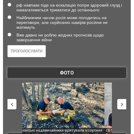
рф навпаки піде на ескалацію попри здоровий глузд і
намагатиметься триматися до останнього
Найближчим часом росія може погодитись на
переговори, але серйозних намірів росіяни не
матимуть
Вже давно не роблю жодних прогнозів щодо
завершення війни
ФОТО
и козуленя
СБУ за сприяння Нацполіції та правоохоронців
Росіяни ат