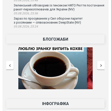
05.08.2026, 23:48
Зеленський обговорив із генсеком НАТО Рютте постачання
ракет-перехоплювачів для України (NV)
05.08.2026, 23:36
Зараз по просуваннях у Сил оборони паритет
з росіянами — співзасновник DeepState (NV)
05.08.2026, 23:24
БЛОГОЖАБИ
ІНФОГРАФІКА