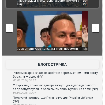
ї пожежі у
Болгарії затримала міжнародного наркобарона.
одна людин
ВІДЕО
ФОТО
перемоги
Мудрик провів перший матч за "Челсі" після
Українські
допінгової дискваліфікації. ВІДЕО
під час лік
Франції
БЛОГОСТРІЧКА
Рекламна арка впала на арбітрів перед матчем чемпіонату
Бразилії — відео (NV)
06.08.2026, 00:31
У Трускавці трьох людей притягнуть до відповідальності
за прослуховування російськомовної музики на пляжі (NV)
06.08.2026, 00:01
Похмурий прогноз. Що Путін готує для України цієї зими
(NV)