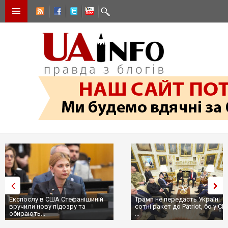
Експослу в США Стефанішиній
Трамп не передасть Україні
вручили нову підозру та
сотні ракет до Patriot, бо у С
обирають...
...