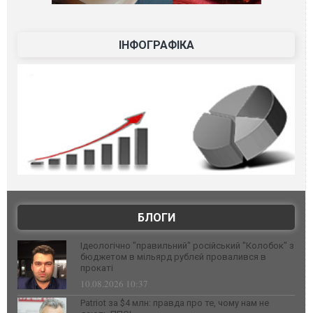
ІНФОГРАФІКА
БЛОГИ
Ідеологічно "правильний" російський "Колобок" з
бюджетом в мільярд рублєй провалився в
прокаті
10.08.2026 10:37
Patriot за $4 млн: правда про те, чому нам не