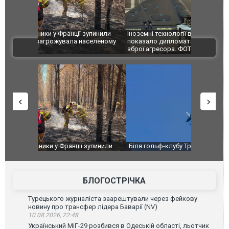
зупинили
Іноземні технології вбивають українців: ГУР
Росіяни вд
аселеному
показало дипломатам західні компоненти у
постраждал
ВІДЕО
зброї агресора. ФОТО
зупинили
Біля гольф-клубу Трампа перехопили три літаки.
Дві пускові
аселеному
ВІДЕО
ГУР із "Gro
високоварті
БЛОГОСТРІЧКА
Турецького журналіста заарештували через фейкову
новину про трансфер лідера Баварії (NV)
10.08.2026, 22:48
Український МіГ-29 розбився в Одеській області, льотчик