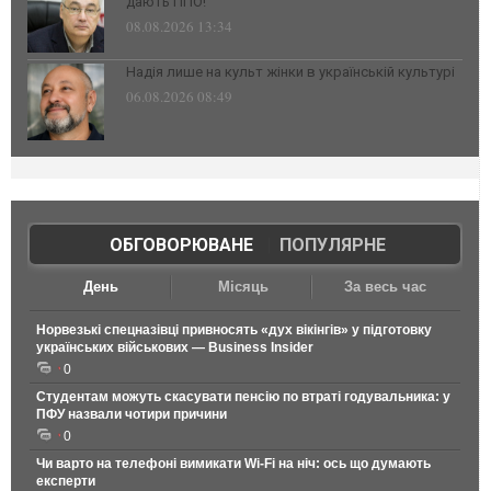
дають ППО!
08.08.2026 13:34
Надія лише на культ жінки в українській культурі
06.08.2026 08:49
ОБГОВОРЮВАНЕ
|
ПОПУЛЯРНЕ
День
Місяць
За весь час
Норвезькі спецназівці привносять «дух вікінгів» у підготовку
українських військових — Business Insider
0
Студентам можуть скасувати пенсію по втраті годувальника: у
ПФУ назвали чотири причини
0
Чи варто на телефонi вимикати Wi-Fi на ніч: ось що думають
експерти