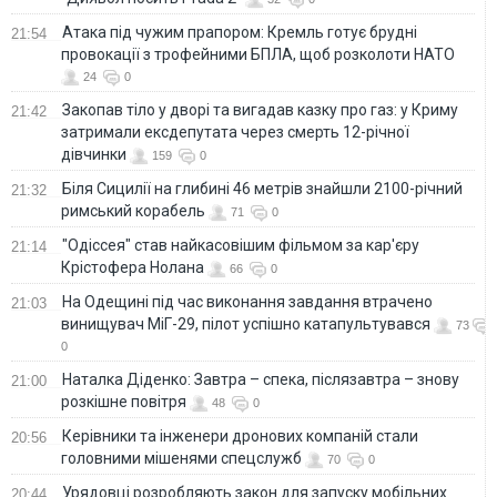
Атака під чужим прапором: Кремль готує брудні
21:54
провокації з трофейними БПЛА, щоб розколоти НАТО
24
0
Закопав тіло у дворі та вигадав казку про газ: у Криму
21:42
затримали ексдепутата через смерть 12-річної
дівчинки
159
0
Біля Сицилії на глибині 46 метрів знайшли 2100-річний
21:32
римський корабель
71
0
"Одіссея" став найкасовішим фільмом за кар'єру
21:14
Крістофера Нолана
66
0
На Одещині під час виконання завдання втрачено
21:03
винищувач МіГ-29, пілот успішно катапультувався
73
0
Наталка Діденко: Завтра – спека, післязавтра – знову
21:00
розкішне повітря
48
0
Керівники та інженери дронових компаній стали
20:56
головними мішенями спецслужб
70
0
Урядовці розробляють закон для запуску мобільних
20:44