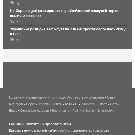
0
На Херсонщині розширили зону обов’язкової евакуації через
російський терор
0
Українська розвідка зафіксувала ознаки зростаючого песимізму
в Росії
0
Головна
•
Головні новини
•
Політика
•
Суспільство
•
Економіка
беспроводной
•
Світ
•
Культура
•
Наука
•
Історія
•
Освіта
•
Авто
•
IT
•
Здоров'я
интернет
•
Спорт
•
Фото
•
Відео
•
Огляд блогосфери
•
Блоголента
•
Рейтинг блогів
киев
•
Блогожаби
и
Всі новини належать їх правовласникам.
область
Використання матеріалів сайту
uainfo.org
дозволяється за умови
wimax