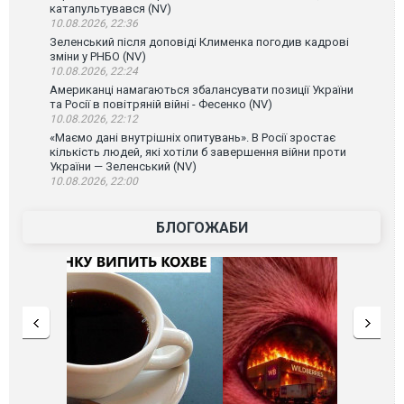
катапультувався (NV)
10.08.2026, 22:36
Зеленський після доповіді Клименка погодив кадрові
зміни у РНБО (NV)
10.08.2026, 22:24
Американці намагаються збалансувати позиції України
та Росії в повітряній війні - Фесенко (NV)
10.08.2026, 22:12
«Маємо дані внутрішніх опитувань». В Росії зростає
кількість людей, які хотіли б завершення війни проти
України — Зеленський (NV)
10.08.2026, 22:00
БЛОГОЖАБИ