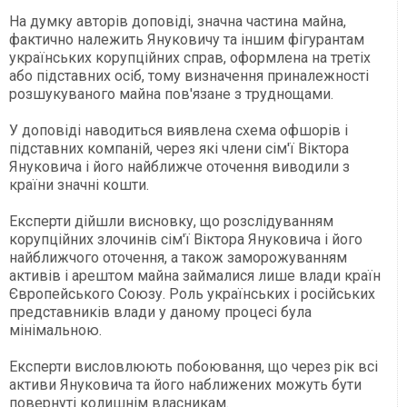
На думку авторів доповіді, значна частина майна,
фактично належить Януковичу та іншим фігурантам
українських корупційних справ, оформлена на третіх
або підставних осіб, тому визначення приналежності
розшукуваного майна пов'язане з труднощами.
У доповіді наводиться виявлена ​​схема офшорів і
підставних компаній, через які члени сім'ї Віктора
Януковича і його найближче оточення виводили з
країни значні кошти.
Експерти дійшли висновку, що розслідуванням
корупційних злочинів сім'ї Віктора Януковича і його
найближчого оточення, а також заморожуванням
активів і арештом майна займалися лише влади країн
Європейського Союзу. Роль українських і російських
представників влади у даному процесі була
мінімальною.
Експерти висловлюють побоювання, що через рік всі
активи Януковича та його наближених можуть бути
повернуті колишнім власникам.