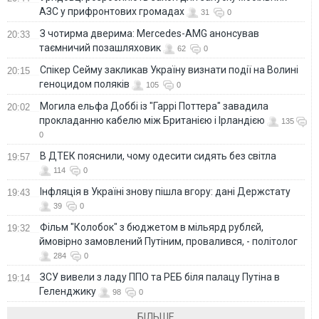
АЗС у прифронтових громадах
31
0
З чотирма дверима: Mercedes-AMG анонсував
20:33
таємничий позашляховик
62
0
Спікер Сейму закликав Україну визнати події на Волині
20:15
геноцидом поляків
105
0
Могила ельфа Доббі із "Гаррі Поттера" завадила
20:02
прокладанню кабелю між Британією і Ірландією
135
0
В ДТЕК пояснили, чому одесити сидять без світла
19:57
114
0
Інфляція в Україні знову пішла вгору: дані Держстату
19:43
39
0
Фільм "Колобок" з бюджетом в мільярд рублєй,
19:32
ймовірно замовлений Путіним, провалився, - політолог
284
0
ЗСУ вивели з ладу ППО та РЕБ біля палацу Путіна в
19:14
Геленджику
98
0
БІЛЬШЕ