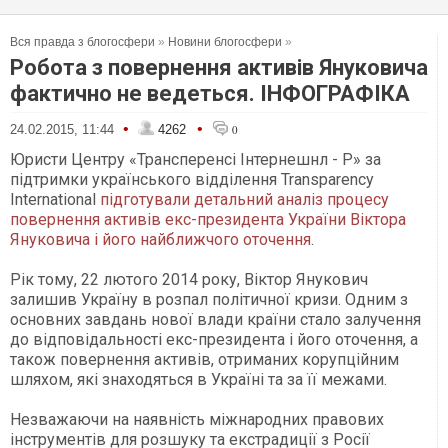
Вся правда з блогосфери
»
Новини блогосфери
»
Робота з повернення активів Януковича
фактично не ведеться. ІНФОГРАФІКА
•
•
24.02.2015, 11:44
4262
0
Юристи Центру «Трансперенсі Інтернешнл - Р» за
підтримки українського відділення Transparency
International
підготували детальний аналіз процесу
повернення активів екс-президента України Віктора
Януковича і його найближчого оточення
.
Рік тому, 22 лютого 2014 року, Віктор Янукович
залишив Україну в розпал політичної кризи. Одним з
основних завдань нової влади країни стало залучення
до відповідальності екс-президента і його оточення, а
також повернення активів, отриманих корупційним
шляхом, які знаходяться в Україні та за її межами.
Незважаючи на наявність міжнародних правових
інструментів для розшуку та екстрадиції з Росії