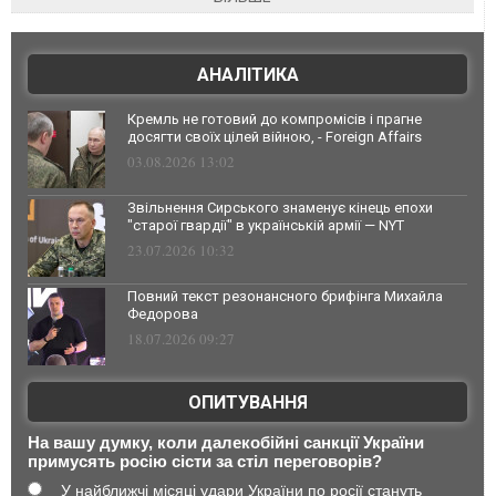
АНАЛІТИКА
Кремль не готовий до компромісів і прагне
досягти своїх цілей війною, - Foreign Affairs
03.08.2026 13:02
Звільнення Сирського знаменує кінець епохи
"старої гвардії" в українській армії — NYT
23.07.2026 10:32
Повний текст резонансного брифінга Михайла
Федорова
18.07.2026 09:27
ОПИТУВАННЯ
На вашу думку, коли далекобійні санкції України
примусять росію сісти за стіл переговорів?
У найближчі місяці удари України по росії стануть