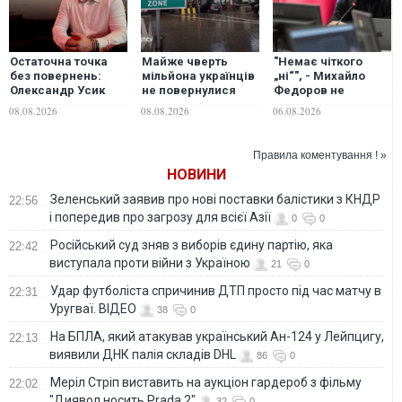
Остаточна точка
Майже чверть
"Немає чіткого
без повернень:
мільйона українців
„ні“", - Михайло
Олександр Усик
не повернулися
Федоров не
анонсував свій
після виїзду за
відкидає
08.08.2026
08.08.2026
06.08.2026
прощальний
кордон у першому
повернення на
поєдинок
півріччі
посаду міністра
оборони України
Правила коментування ! »
НОВИНИ
Зеленський заявив про нові поставки балістики з КНДР
22:56
і попередив про загрозу для всієї Азії
0
0
Російський суд зняв з виборів єдину партію, яка
22:42
виступала проти війни з Україною
21
0
Удар футболіста спричинив ДТП просто під час матчу в
22:31
Уругваї. ВІДЕО
38
0
На БПЛА, який атакував український Ан-124 у Лейпцигу,
22:13
виявили ДНК палія складів DHL
86
0
Меріл Стріп виставить на аукціон гардероб з фільму
22:02
"Диявол носить Prada 2"
32
0