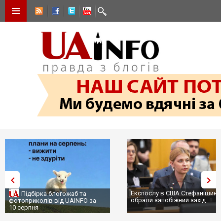
Експослу в США Стефанішині
Підбірка блогожаб та
обрали запобіжний захід
фотоприколів від UAINFO за
10 серпня