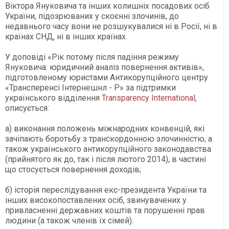
Віктора Януковича та інших колишніх посадових осіб
України, підозрюваних у скоєнні злочинів, до
недавнього часу вони не розшукувалися ні в Росії, ні в
країнах СНД, ні в інших країнах.
У доповіді «Рік потому після падіння режиму
Януковича: юридичний аналіз повернення активів»,
підготовленому юристами Антикорупційного центру
«Трансперенсі Інтернешнл - Р» за підтримки
українського відділення
Transparency International
,
описується:
а) виконання положень міжнародних конвенцій, які
зачіпають боротьбу з транскордонною злочинністю, а
також українського антикорупційного законодавства
(прийнятого як до, так і після лютого 2014), в частині
що стосується повернення доходів;
б) історія переслідування екс-президента України та
інших високопоставлених осіб, звинувачених у
привласненні державних коштів та порушенні прав
людини (а також членів їх сімей).