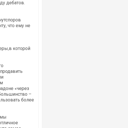
ду дебатов.
нутспоров
у, что ему не
еры,в которой
го
«продавить
ли
ом
надоне «через
 большинство –
ользовать более
амы
отличное