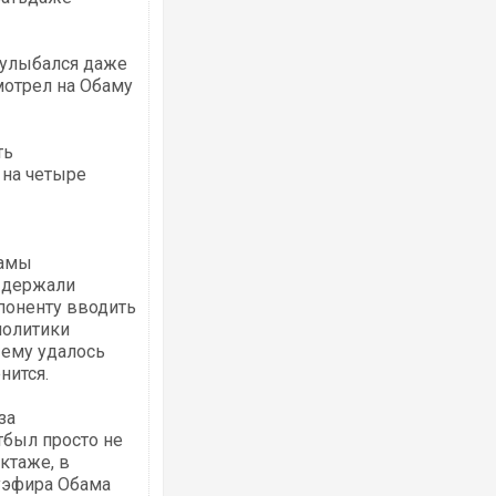
 улыбался даже
мотрел на Обаму
Українські надзвичайники врятували 
під час ліквідації масштабної лісової 
Франції
ть
 на четыре
бамы
ыдержали
поненту вводить
политики
 ему удалось
нится.
Неймар влаштував конфлікт після пе
"Сантоса". ВІДЕО
за
тбыл просто не
ктаже, в
уэфира Обама