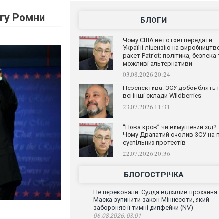
ту Ромни
БЛОГИ
Чому США не готові передати
Україні ліцензію на виробництв
ракет Patriot: політика, безпека 
можливі альтернативи
03.08.2026 20:24
Перспектива: ЗСУ добомблять і
всі інші склади Wildberries
23.07.2026 11:31
“Нова кров” чи вимушений хід?
Чому Драпатий очолив ЗСУ на п
суспільних протестів
22.07.2026 20:36
БЛОГОСТРІЧКА
Не переконали. Суддя відхилив прохання
Маска зупинити закон Міннесоти, який
забороняє інтимні дипфейки (NV)
06.08.2026, 03:01