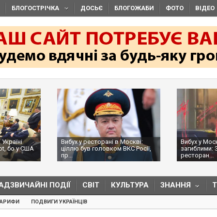
БЛОГОСТРІЧКА
ДОСЬЄ
БЛОГОЖАБИ
ФОТО
ВІДЕО
 Україні
Вибух у ресторані в Москві:
Вибух у Мос
ot, бо у США
ціллю був головком ВКС Росії,
загиблими: 
пр...
ресторан...
АДЗВИЧАЙНІ ПОДІЇ
СВІТ
КУЛЬТУРА
ЗНАННЯ
ТАРИФИ
ПОДВИГИ УКРАЇНЦІВ