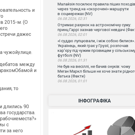
Малайзія посилює правила піших поході
через тренд на «скорочені» маршрути
довательность и
в соцмережах (NV)
го
06.08.2026, 02:31
в 2015-м. (О
Отримає рахунок на астрономічну суму:
 его
принц Гаррі зазнав чергової невдачі (Фак
встречи дажес
06.08.2026, 02:01
«І суддю лупцювали, і між собою билися».
Українець, який грає у Грузії, розпочав
кар'єру під чужим прізвищем у сільськом
на чужойулице.
футболі (NV)
06.08.2026, 01:31
 дебатов между
Не був на весіллі, не бачив онуків: чому
аракомОбамой и
Меган Маркл більше не хоче знати рідног
батька (Факти)
06.08.2026, 01:01
ания, то
ІНФОГРАФІКА
и длились 90
ва государства.
 рабочиеместа?»
мы с
ти за него