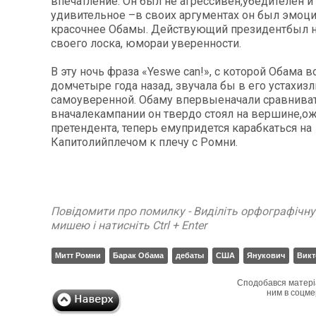
впечатление. Он был не агрессивен,убедителен и
удивительное –в своих аргументах он был эмоц
красочнее Обамы. Действующий президентбыл 
своего лоска, юмораи уверенности.
В эту ночь фраза «Yeswe can!», с которой Обама
домчетыре года назад, звучала бы в его устахиз
самоуверенной. Обаму впервыеначали сравниват
вначалекампании он твердо стоял на вершине,о
претендента, теперь емупридется карабкаться на
Капитолийплечом к плечу с Ромни.
Повідомити про помилку - Виділіть орфографічн
мишею і натисніть Ctrl + Enter
Митт Ромни
Барак Обама
дебаты
США
Янукович
Викт
Сподобався матері
ним в соцме