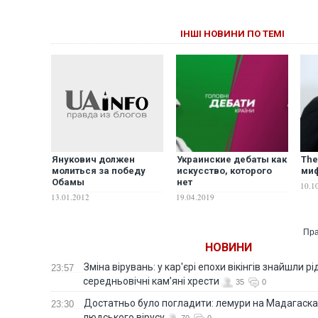
ІНШІ НОВИНИ ПО ТЕМІ
Украинские дебаты как
The
Янукович должен
искусство, которого
миф
молиться за победу
нет
Обамы
10.1
19.04.2019
13.01.2012
Пра
НОВИНИ
Зміна вірувань: у кар'єрі епохи вікінгів знайшли рід
23:57
середньовічні кам’яні хрести
35
0
Достатньо було погладити: лемури на Мадагаска
23:30
людського вірусу
70
0