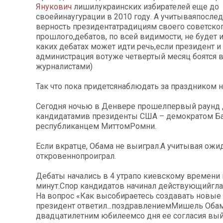
Янукович
лишилукраинских избирателей еще до
своейинаугурации в 2010 году. А учитываяпосле
верность президентатрадициям своего советско
прошлого,дебатов, по всей видимости, не будет и
каких дебатах может идти речь,если президент и
администрация вотуже четвертый месяц боятся 
журналистами)
Так что пока придетсянаблюдать за праздником 
Сегодня ночью в Денвере прошелпервый раунд
кандидатамив президенты США – демократом Б
республиканцем МиттомРомни.
Если вкратце, Обама не выиграл.А учитывая ожид
откровеннопроиграл.
Дебаты начались в 4 утрапо киевскому времени 
минут.Спор кандидатов начинал действующийгла
На вопрос «Как высобираетесь создавать новые
президент ответил...поздравлениемМишель Оба
двадцатилетним юбилеемсо дня ее согласия вый