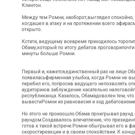
Клинтон.
Между тем Ромни, наоборот,выглядел спокойно,
когдашел в атаку и на протяжении всего эфирас
открыто.
Кстати, ведущему всевремя приходилось торопи
Обаму,который по итогу дебатов проговорипочти
минуты больше Ромни.
Первый и, кажется,единственный раз на лице О
появиласьфирменная улыбка, когда Ромни не в
перебил его, попросив ведущего непозволять оп
аудиториюв заблуждение касательно налоговой
республиканца. Казалось, Обамадоволен тем, что
вывестиРомни из равновесия и ход дебатовизме
Но этого не произошло.Обама проигрывал раунд 
раундом.Создавалось впечатление, что президен
готов к такой встрече.Ромни обыгрывал его в фа
скоростиреакции и в своем спокойствии. К конц