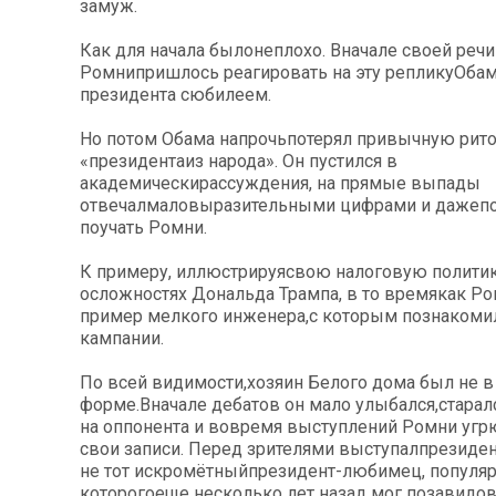
замуж.
Как для начала былонеплохо. Вначале своей речи
Ромнипришлось реагировать на эту репликуОба
президента сюбилеем.
Но потом Обама напрочьпотерял привычную рит
«президентаиз народа». Он пустился в
академическирассуждения, на прямые выпады
отвечалмаловыразительными цифрами и дажепо
поучать Ромни.
К примеру, иллюстрируясвою налоговую политик
осложностях Дональда Трампа, в то времякак Р
пример мелкого инженера,с которым познакомил
кампании.
По всей видимости,хозяин Белого дома был не 
форме.Вначале дебатов он мало улыбался,старал
на оппонента и вовремя выступлений Ромни уг
свои записи. Перед зрителями выступалпрезиден
не тот искромётныйпрезидент-любимец, популя
которогоеще несколько лет назад мог позавидо