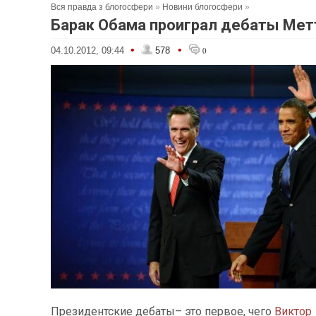
Вся правда з блогосфери
»
Новини блогосфери
»
Барак Обама проиграл дебаты Мет
•
•
04.10.2012, 09:44
578
0
Президентские дебаты– это первое, чего
Виктор