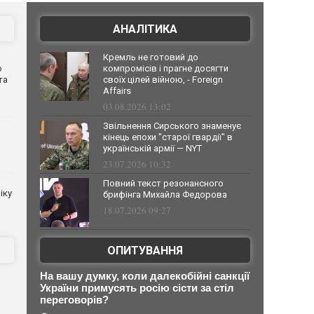
АНАЛІТИКА
Кремль не готовий до
о
компромісів і прагне досягти
та
своїх цілей війною, - Foreign
Affairs
03.08.2026 13:02
Звільнення Сирського знаменує
кінець епохи "старої гвардії" в
українській армії — NYT
23.07.2026 10:32
Повний текст резонансного
іку
брифінга Михайла Федорова
18.07.2026 09:27
ОПИТУВАННЯ
На вашу думку, коли далекобійні санкції
України примусять росію сісти за стіл
переговорів?