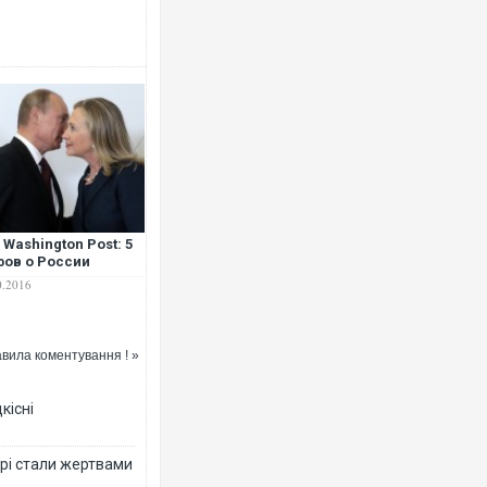
 Washington Post: 5
ов о России
0.2016
вила коментування ! »
кісні
рі стали жертвами