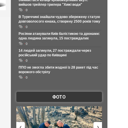
Змикається кільце кровожерливих акул:
вийшов трейлер трилера "Хижі води"
0
В Туреччині знайшли чудово збережену статую
довговолосого юнака, створену 2500 років тому
0
Росіяни атакували Київ балістикою та дронами:
одна людина загинула, 15 постраждалих
0
14 людей загинули, 27 постраждали через
російський удар по Київщині
0
ППО не змогла збити жодної із 28 ракет під час
ворожого обстрілу
0
ФОТО