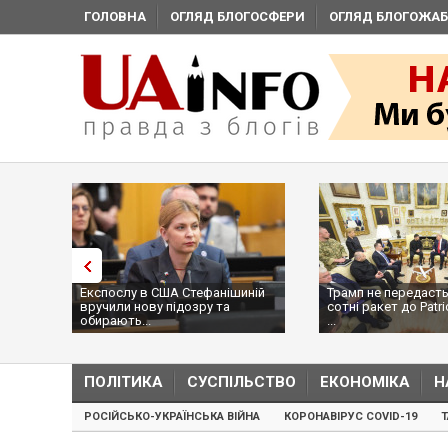
ГОЛОВНА
ОГЛЯД БЛОГОСФЕРИ
ОГЛЯД БЛОГОЖАБ
Експослу в США Стефанішиній
Трамп не передасть
вручили нову підозру та
сотні ракет до Patri
обирають...
...
ПОЛІТИКА
СУСПІЛЬСТВО
ЕКОНОМІКА
Н
РОСІЙСЬКО-УКРАЇНСЬКА ВІЙНА
КОРОНАВІРУС COVID-19