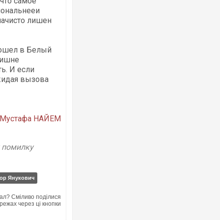
 что самое
иональнееи
начисто лишен
 вошел в Белый
лишне
ь. И если
жидая вызова
Мустафа НАЙЕМ
у помилку
ор Янукович
ал? Сміливо поділися
режах через ці кнопки