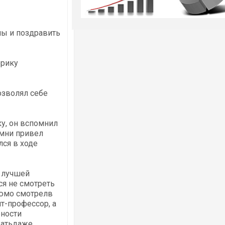
мы и поздравить
орику
зволял себе
у, он вспомнил
омни привел
ся в ходе
в лучшей
ся не смотреть
рюмо смотрелв
т-профессор, а
рности
ватьдаже