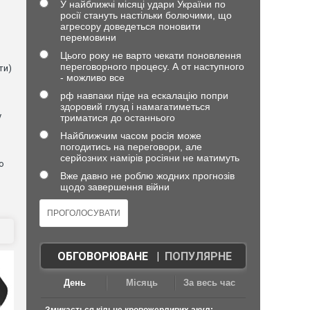
У найближчі місяці удари України по
в
росії стануть настільки болючими, що
агресору доведеться поновити
перемовини
Цього року не варто чекати поновлення
переговорного процесу. А от наступного
ти)
- можливо все
рф навпаки піде на ескалацію попри
здоровий глузд і намагатиметься
у
триматися до останнього
Найближчим часом росія може
погодитись на переговори, але
серйозних намірів росіяни не матимуть
о
Вже давно не роблю жодних прогнозів
щодо завершення війни
ОБГОВОРЮВАНЕ
|
ПОПУЛЯРНЕ
День
Місяць
За весь час