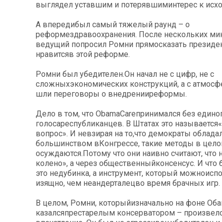
выглядел уставшим и потерявшиминтерес к исхо
А впередибыл самый тяжелый раунд – о
реформездравоохранения. После нескольких ми
ведущий попросил Ромни прямосказать президент
нравитсяв этой реформе.
Ромни был убедителен.Он начал не с цифр, не с
сложныхэкономических конструкций, а с атмосф
шли переговоры о внедренииреформы.
Дело в том, что ObamaCareпринимался без едино
голосареспубликанцев. В Штатах это называется
вопрос». И невзирая на то,что демократы облада
большинством вКонгрессе, такие методы в цел
осуждаются.Потому что они наивно считают, что 
колено», а через общественныйконсенсус. И что
это недубинка, а инструмент, который можноисп
изящно, чем неандерталецво время брачных игр.
В целом, Ромни, которыйизначально на фоне Об
казалсяпрестарелым консерватором – произвел