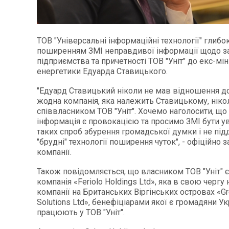
TOB
"Універсальні інформаційні технології" глибо
поширенням ЗМІ неправдивої інформації щодо з
підприємства та причетності ТОВ "Уніт" до екс-мін
енергетики Едуарда Ставицького.
"Едуард Ставицький ніколи не мав відношення до 
жодна компанія, яка належить Ставицькому, ніко
співвласником ТОВ "Уніт".
Хочемо наголосити, що
інформація є провокацією та просимо ЗМІ бути 
таких спроб збурення громадської думки і не під
"брудні" технології поширення чуток", - офіційно 
компанії.
Також повідомляється, що власником ТОВ "Уніт" є
компанія «Feriolo Holdings Ltd», яка в свою чергу
компанії на Британських Віргінських островах «Gr
Solutions Ltd», бенефіціарами якої є громадяни Укр
працюють у ТОВ "Уніт".