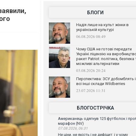
заявили,
БЛОГИ
ого
Надія лише на культ жінки в
українській культурі
06.08.2026 08:49
Чому США не готові передати
Україні ліцензію на виробництв
ракет Patriot: політика, безпека 
можливі альтернативи
03.08.2026 20:24
Перспектива: ЗСУ добомблять і
всі інші склади Wildberries
23.07.2026 11:31
БЛОГОСТРІЧКА
Американець одягнув 125 футболок і проб
марафон (NV)
07.08.2026, 06:31
Не ціни, не якість і не дефіцит: і у чому