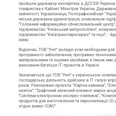
пройшли державну експертизу в ДССЗЗІ України
товариства є Кабінет Міністрів України, Державн
зайнятості, Укрзалізниця, Поліграфкомбінат “Укра
міська державна адміністрація, комунальне підп
"Головний інформаційно-обчислювальний центр"
підприємство "Київський метрополітен", комунал
підприємство "Київтранспарксервіс" та інші", - йд
заяві.
Водночас,
TOB
"Уніт" володіє усім необхідним для
програмного забезпечення, програмно-технічними
матеріальними та іншими засобами, а також має 
виконання багатьох ІТ-проектів в Україні.
Зазначається, що ТОВ "Уніт" є українською компан
господарську діяльність здійснює в ІТ-галузі вп
років.
Реалізовані проекти: "Картка киянина", "Ел
квиток", "Графічний захисний елемент марок акци
"Система електронних експрес-платежів
",
"Компл
продуктів для виготовлення та персоналізації
ID
-
згідно вимог
ICAO
"
.