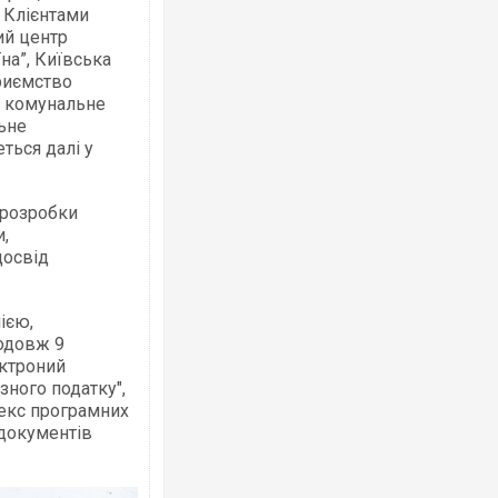
.
Клієнтами
ий центр
їна”, Київська
риємство
, комунальне
ьне
еться далі у
Росія атакувала Суми КАБами: пошко
торговельний центр, будинки, є постр
ФОТО
 розробки
,
досвід
ією,
родовж 9
ектроний
зного податку",
екс програмних
документів
Топпосадовцю Повітряних Сил вручил
підозру