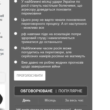
У найближчі місяці удари України по
,
росії стануть настільки болючими, що
агресору доведеться поновити
перемовини
ell
Цього року не варто чекати поновлення
пі
переговорного процесу. А от наступного
- можливо все
n
рф навпаки піде на ескалацію попри
ва
здоровий глузд і намагатиметься
триматися до останнього
Найближчим часом росія може
і»:
погодитись на переговори, але
тує
серйозних намірів росіяни не матимуть
Вже давно не роблю жодних прогнозів
щодо завершення війни
ОБГОВОРЮВАНЕ
|
ПОПУЛЯРНЕ
День
Місяць
За весь час