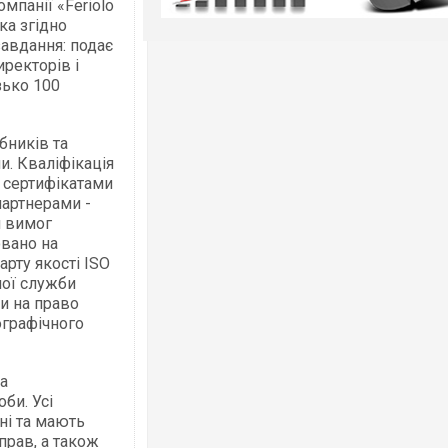
мпанії «Feriolo
ка згідно
завдання: подає
иректорів і
зько 100
бників та
и. Кваліфікація
 сертифікатами
партнерами -
 вимог
овано на
дарту
якості ISO
ної служби
ни на право
ографічного
та
би. Усі
ні та мають
прав, а також