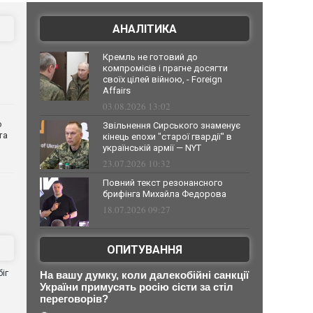
АНАЛІТИКА
Кремль не готовий до
компромісів і прагне досягти
своїх цілей війною, - Foreign
Affairs
03.08.2026 13:02
о
Звільнення Сирського знаменує
та
кінець епохи "старої гвардії" в
українській армії — NYT
23.07.2026 10:32
Повний текст резонансного
брифінга Михайла Федорова
18.07.2026 09:27
ОПИТУВАННЯ
іг
На вашу думку, коли далекобійні санкції
України примусять росію сісти за стіл
переговорів?