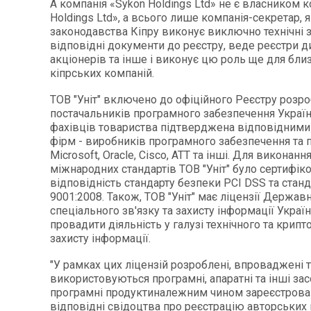
А компанія «Sykon Holdings Ltd» не є власником ко
Holdings Ltd», а всього лише компанія-секретар, я
законодавства Кіпру виконує виключно технічні 
відповідні документи до реєстру, веде реєстри д
акціонерів та інше і виконує цю роль ще для бли
кіпрських компаній.
ТОВ "Уніт" включено до офіційного Реєстру розро
постачальників програмного забезпечення Україн
фахівців товариства підтверджена відповідними
фірм - виробників програмного забезпечення та 
Microsoft, Oracle
,
Cisco
,
ATT
та інші.
Для виконання
міжнародних стандартів
TOB
"Уніт" було сертифік
відповідність стандарту безпеки
PCI DSS та стан
9001:2008. Також,
TOB
"Уніт" має ліцензії Держав
спеціального зв'язку та захисту інформації Украї
провадити діяльність у галузі технічного та крипт
захисту інформації.
"У рамках цих ліцензій розроблені, впроваджені 
використовуються програмні, апаратні та інші засо
програмні продукти
належним чином зареєстрова
відповідні свідоцтва про реєстрацію авторських 