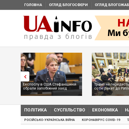
ГОЛОВНА
ОГЛЯД БЛОГОСФЕРИ
ОГЛЯД БЛОГОЖАБ
Експослу в США Стефанішиній
Трамп не передасть У
обрали запобіжний захід
сотні ракет до Patrio
...
ПОЛІТИКА
СУСПІЛЬСТВО
ЕКОНОМІКА
Н
РОСІЙСЬКО-УКРАЇНСЬКА ВІЙНА
КОРОНАВІРУС COVID-19