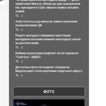
"65 років ніколи не виглядали краще", - фото-
привітання Мішель Обами до дня народження
екс-президента США зібрало майже мільйон
лайків
0
Audi готується до випуску нового покоління
позашляховика Q8
0
Рецепт молодості виявився простішим:
володіння кількома мовами омолоджує мозок
на десяток років
0
Неймар влаштував конфлікт після перемоги
"Сантоса". ВІДЕО
0
Достатньо було погладити: лемури на
Мадагаскарі стали жертвами людського вірусу
0
ФОТО