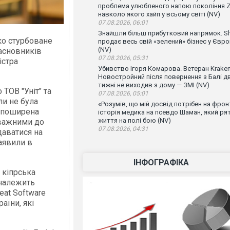
проблема улюбленого напою покоління Z
навколо якого хайп у всьому світі (NV)
07.08.2026, 06:01
Знайшли більш прибутковий напрямок. Sh
ко стурбоване
продає весь свій «зелений» бізнес у Євро
(NV)
асновників
07.08.2026, 05:31
істра
Убивство Ігоря Комарова. Ветеран Krake
Новостройний після повернення з Балі д
тижні не виходив з дому — ЗМІ (NV)
ТОВ "Уніт" та
07.08.2026, 05:01
ли не була
«Розумів, що мій досвід потрібен на фронт
 поширена
історія медика на псевдо Шаман, який ря
життя на полі бою (NV)
уважними до
07.08.2026, 04:31
даватися на
заявили в
ІНФОГРАФІКА
 кіпрська
 належить
eat Software
аїни, які