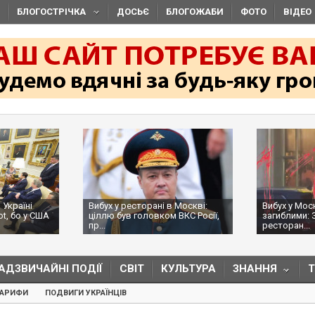
БЛОГОСТРІЧКА
ДОСЬЄ
БЛОГОЖАБИ
ФОТО
ВІДЕО
країні
Вибух у ресторані в Москві:
Вибух у Москв
t, бо у США
ціллю був головком ВКС Росії,
загиблими: ЗМ
пр...
ресторан...
АДЗВИЧАЙНІ ПОДІЇ
СВІТ
КУЛЬТУРА
ЗНАННЯ
ТАРИФИ
ПОДВИГИ УКРАЇНЦІВ