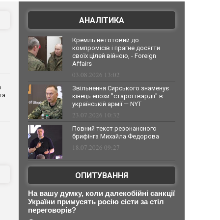
АНАЛІТИКА
Кремль не готовий до
компромісів і прагне досягти
своїх цілей війною, - Foreign
Affairs
03.08.2026 13:02
о
Звільнення Сирського знаменує
та
кінець епохи "старої гвардії" в
українській армії — NYT
23.07.2026 10:32
Повний текст резонансного
брифінга Михайла Федорова
18.07.2026 09:27
ОПИТУВАННЯ
На вашу думку, коли далекобійні санкції
України примусять росію сісти за стіл
переговорів?