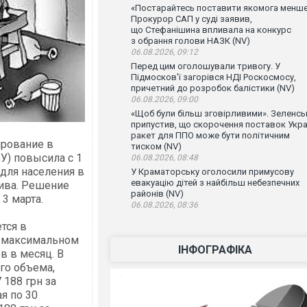
«Постарайтесь поставити якомога менше
Прокурор САП у суді заявив,
що Стефанішина впливала на конкурс
з обрання голови НАЗК (NV)
06.08.2026, 09:12
Перед цим оголошували тривогу. У
Підмосков'ї загорівся НДІ Роскосмосу,
причетний до розробок балістики (NV)
06.08.2026, 09:00
«Щоб були більш зговірливими». Зеленсь
припустив, що скорочення поставок Укра
ракет для ППО може бути політичним
ирование в
тиском (NV)
У) повысила с 1
06.08.2026, 08:48
 для населения в
У Краматорську оголосили примусову
евакуацію дітей з найбільш небезпечних
лива. Решение
районів (NV)
3 марта.
06.08.2026, 08:36
тся в
ри максимальном
ІНФОГРАФІКА
в в месяц. В
го объема,
188 грн за
я по 30