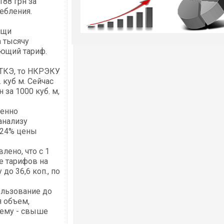
188 грн за
ебления.
ищи
а тысячу
ующий тариф.
 ТКЭ, то НКРЭКУ
 куб м. Сейчас
за 1000 куб. м,
венно
анализу
 24% цены
ено, что с 1
е тарифов на
о 36,6 коп., по
ользование до
я объем,
ьему - свыше