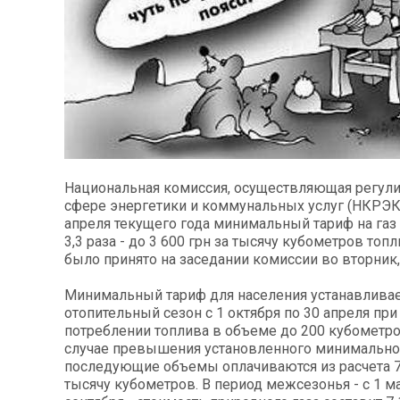
Национальная комиссия, осуществляющая регул
сфере энергетики и коммунальных услуг (НКРЭК
апреля текущего года минимальный тариф на газ
3,3 раза - до 3 600 грн за тысячу кубометров топ
было принято на заседании комиссии во вторник, 
Минимальный тариф для населения устанавливае
отопительный сезон с 1 октября по 30 апреля п
потреблении топлива в объеме до 200 кубометро
случае превышения установленного минимально
последующие объемы оплачиваются из расчета 7 
тысячу кубометров. В период межсезонья - с 1 ма