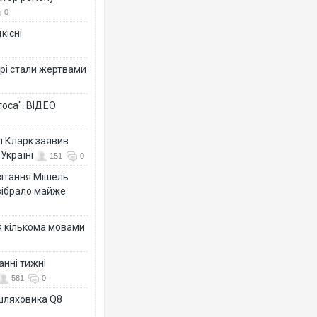
0
кісні
рі стали жертвами
тоса". ВІДЕО
л Кларк заявив
Україні
151
0
ивітання Мішель
зібрало майже
я кількома мовами
анні тижні
581
0
ашляховика Q8