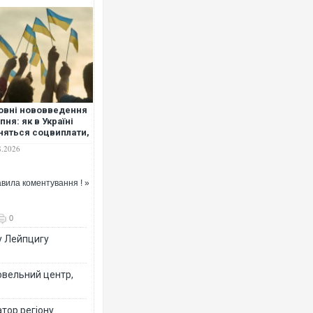
овні нововведення
пня: як в Україні
няться соцвиплати,
ілізаційні норми та
8.2026
уналка
вила коментування ! »
0
у Лейпцигу
овельний центр,
тор регіону