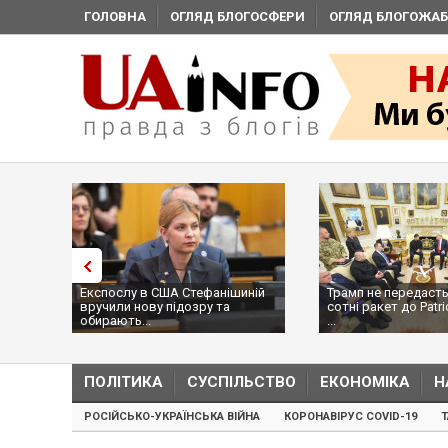
ГОЛОВНА
ОГЛЯД БЛОГОСФЕРИ
ОГЛЯД БЛОГОЖАБ
Експослу в США Стефанішиній
Трамп не передасть
вручили нову підозру та
сотні ракет до Patri
обирають...
...
ПОЛІТИКА
СУСПІЛЬСТВО
ЕКОНОМІКА
Н
РОСІЙСЬКО-УКРАЇНСЬКА ВІЙНА
КОРОНАВІРУС COVID-19