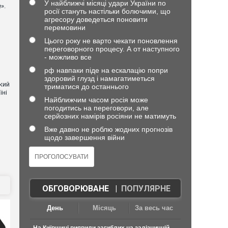
У найближчі місяці удари України по
».
росії стануть настільки болючими, що
агресору доведеться поновити
перемовини
Цього року не варто чекати поновлення
переговорного процесу. А от наступного
- можливо все
рф навпаки піде на ескалацію попри
здоровий глузд і намагатиметься
кий
триматися до останнього
їні
Найближчим часом росія може
погодитись на переговори, але
серйозних намірів росіяни не матимуть
Вже давно не роблю жодних прогнозів
щодо завершення війни
ОБГОВОРЮВАНЕ
|
ПОПУЛЯРНЕ
День
Місяць
За весь час