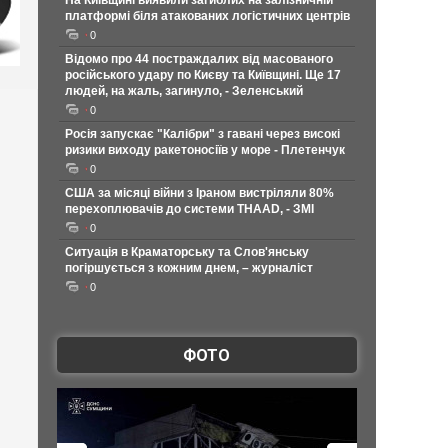
На Київщині виявили загиблих на залізничній
платформі біля атакованих логістичних центрів
0
Відомо про 44 постраждалих від масованого
російського удару по Києву та Київщині. Ще 17
людей, на жаль, загинуло, - Зеленський
0
Росія запускає "Калібри" з гавані через високі
ризики виходу ракетоносіїв у море - Плетенчук
0
США за місяці війни з Іраном вистріляли 80%
перехоплювачів до системи THAAD, - ЗМІ
0
Ситуація в Краматорську та Слов'янську
погіршується з кожним днем, – журналіст
0
ФОТО