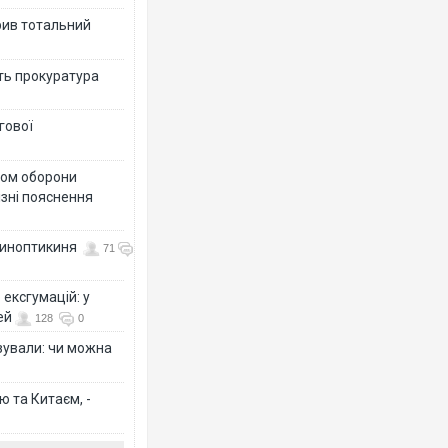
рив тотальний
ить прокуратура
гової
тром оборони
різні пояснення
 синоптикиня
71
ексгумацій: у
ей
128
0
ізували: чи можна
ю та Китаєм, -