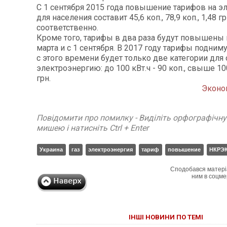
С 1 сентября 2015 года повышение тарифов на 
для населения составит 45,6 коп., 78,9 коп., 1,48 г
соответственно.
Кроме того, тарифы в два раза будут повышены в 
марта и с 1 сентября. В 2017 году тарифы поднимут
с этого времени будет только две категории для 
электроэнергию: до 100 кВт.ч - 90 коп., свыше 100
грн.
Эконо
Повідомити про помилку - Виділіть орфографічн
мишею і натисніть Ctrl + Enter
Украина
газ
электроэнергия
тариф
повышение
НКРЭ
Сподобався матері
ним в соцме
ІНШІ НОВИНИ ПО ТЕМІ