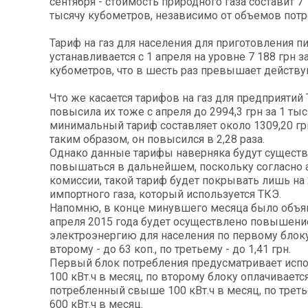
сентября - стоимость природного газа составит 7 
тысячу кубометров, независимо от объемов потр
Тариф на газ для населения для приготовления п
устанавливается с 1 апреля на уровне 7 188 грн з
кубометров, что в шесть раз превышает действ
Что же касается тарифов на газ для предприятий
повысила их тоже с апреля до 2994,3 грн за 1 тыс.
минимальный тариф составляет около 1309,20 грн 
таким образом, он повысился в 2,28 раза.
Однако данные тарифы наверняка будут сущест
повышаться в дальнейшем, поскольку согласно 
комиссии, такой тариф будет покрывать лишь на
импортного газа, который используется ТКЭ.
Напомню, в конце минувшего месяца было объявл
апреля 2015 года будет осуществлено повышени
электроэнергию для населения по первому блоку д
второму - до 63 коп., по третьему - до 1,41 грн.
Первый блок потребления предусматривает исп
100 кВт.ч в месяц, по второму блоку оплачиваетс
потребленный свыше 100 кВт.ч в месяц, по трет
600 кВт.ч в месяц.