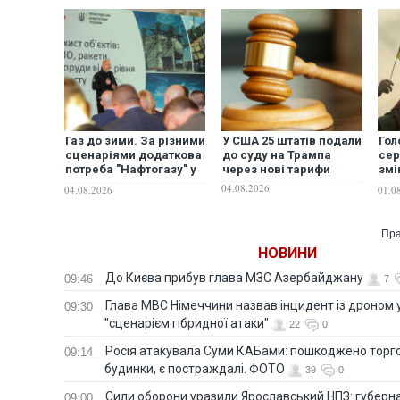
Газ до зими. За різними
У США 25 штатів подали
Гол
сценаріями додаткова
до суду на Трампа
сер
потреба "Нафтогазу" у
через нові тарифи
змі
фінансуванні імпорту
моб
04.08.2026
04.08.2026
01.0
газу становить 400 млн
ком
євро, - Шмигаль
Пра
НОВИНИ
До Києва прибув глава МЗС Азербайджану
09:46
7
Глава МВС Німеччини назвав інцидент із дроном 
09:30
"сценарієм гібридної атаки"
22
0
Росія атакувала Суми КАБами: пошкоджено торг
09:14
будинки, є постраждалі. ФОТО
39
0
Сили оборони уразили Ярославський НПЗ: губерна
09:00