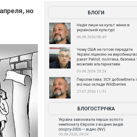
апреля, но
БЛОГИ
Надія лише на культ жінки в
українській культурі
06.08.2026 08:49
Чому США не готові передати
Україні ліцензію на виробництв
ракет Patriot: політика, безпека 
можливі альтернативи
03.08.2026 20:24
Перспектива: ЗСУ добомблять і
всі інші склади Wildberries
23.07.2026 11:31
БЛОГОСТРІЧКА
Україна завоювала перше золото
чемпіонату Європи з водних видів
спорту-2026 — відео (NV)
06.08.2026, 09:24