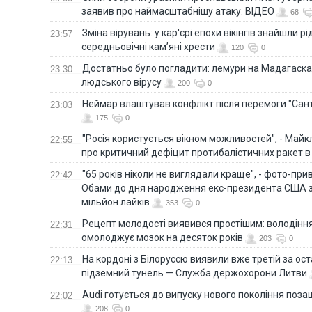
заявив про наймасштабнішу атаку. ВІДЕО
68
Зміна вірувань: у кар'єрі епохи вікінгів знайшли рід
23:57
середньовічні кам’яні хрести
120
0
Достатньо було погладити: лемури на Мадагаска
23:30
людського вірусу
200
0
Неймар влаштував конфлікт після перемоги "Сан
23:03
175
0
"Росія користується вікном можливостей", - Майк
22:55
про критичний дефіцит протибалістичних ракет в 
"65 років ніколи не виглядали краще", - фото-пр
22:42
Обами до дня народження екс-президента США 
мільйон лайків
353
0
Рецепт молодості виявився простішим: володінн
22:31
омолоджує мозок на десяток років
203
0
На кордоні з Білоруссю виявили вже третій за ост
22:13
підземний тунель — Служба держохорони Литви
Audi готується до випуску нового покоління поз
22:02
208
0