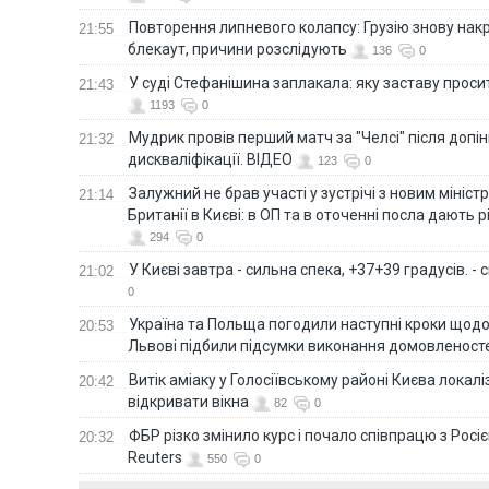
Повторення липневого колапсу: Грузію знову нак
21:55
блекаут, причини розслідують
136
0
У суді Стефанішина заплакала: яку заставу прос
21:43
1193
0
Мудрик провів перший матч за "Челсі" після допін
21:32
дискваліфікації. ВІДЕО
123
0
Залужний не брав участі у зустрічі з новим мініс
21:14
Британії в Києві: в ОП та в оточенні посла дають 
294
0
У Києві завтра - сильна спека, +37+39 градусів. -
21:02
0
Україна та Польща погодили наступні кроки щодо 
20:53
Львові підбили підсумки виконання домовленост
Витік аміаку у Голосіївському районі Києва локал
20:42
відкривати вікна
82
0
ФБР різко змінило курс і почало співпрацю з Росіє
20:32
Reuters
550
0