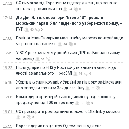
ЄС вимагає від Туреччини підтверджень, що вона не
17:31
постачає російський газ
24
0
До Дня Ялти: оператори "Group 13" провели
17:14
морський парад біля південного узбережжя Криму, -
ГУР
83
0
Поліція Іспанії викрила масштабну мережу контрабанди
17:00
мігрантів і наркотиків
34
0
У ЗСУ розкрили мету російських ДРГ на Вовчанському
16:45
напрямку
57
0
Після ударів по НПЗ у Росії хочуть знизити вимоги до
16:32
якості авіапального — росЗМІ
48
0
Жертв вкусили комарі: у Україні за пів року зафіксували
16:16
два випадки гарячки Західного Нілу
76
0
Командира артилерійського дивізіону підозрюють у
16:08
продажу понад 100 кг тротилу
62
0
ЄС прискорить розгортання власного Starlink у космосі
16:01
58
0
Ворог вдарив по центру Одеси: пошкоджено
15:55