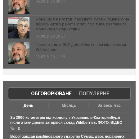
06.08.2026 08:49
Чому США не готові передати Україні ліцензію на
виробництво ракет Patriot: політика, безпека та
можливі альтернативи
03.08.2026 20:24
Перспектива: ЗСУ добомблять і всі інші склади
Wildberries
23.07.2026 11:31
ОБГОВОРЮВАНЕ
|
ПОПУЛЯРНЕ
День
Місяць
За весь час
За 2000 кілометрів від кордону з Україною: в Єкатеринбурзі
після атаки дронів загорівся склад Wildberries. ФОТО. ВІДЕО
0
Ворог завдав комбінованого удару по Сумах, двоє поранених.