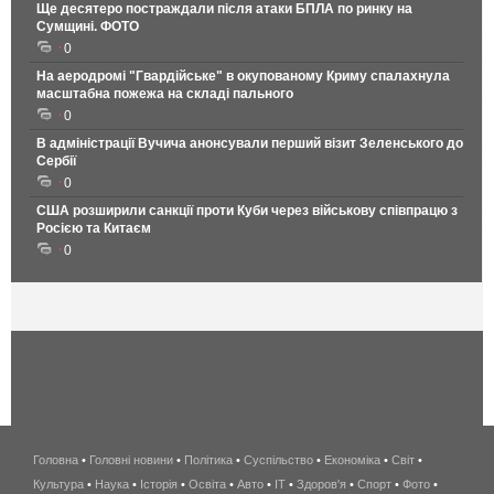
Ще десятеро постраждали після атаки БПЛА по ринку на
Сумщині. ФОТО
0
На аеродромі "Гвардійське" в окупованому Криму спалахнула
масштабна пожежа на складі пального
0
В адміністрації Вучича анонсували перший візит Зеленського до
Сербії
0
США розширили санкції проти Куби через військову співпрацю з
Росією та Китаєм
0
Головна
•
Головні новини
•
Політика
•
Суспільство
•
Економіка
беспроводной
•
Світ
•
Культура
•
Наука
•
Історія
•
Освіта
•
Авто
•
IT
•
Здоров'я
интернет
•
Спорт
•
Фото
•