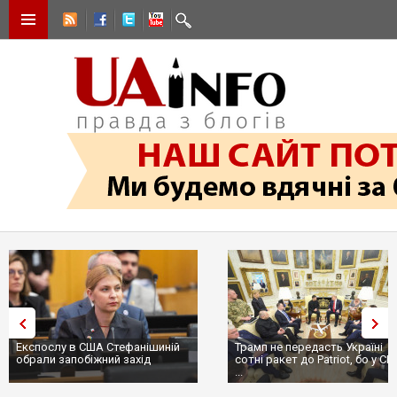
Експослу в США Стефанішиній
Трамп не передасть Україні
обрали запобіжний захід
сотні ракет до Patriot, бо у С
...