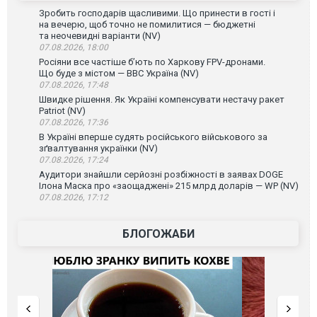
Зробить господарів щасливими. Що принести в гості і
на вечерю, щоб точно не помилитися — бюджетні
та неочевидні варіанти (NV)
07.08.2026, 18:00
Росіяни все частіше бʼють по Харкову FPV-дронами.
Що буде з містом — ВВС Україна (NV)
07.08.2026, 17:48
Швидке рішення. Як Україні компенсувати нестачу ракет
Patriot (NV)
07.08.2026, 17:36
В Україні вперше судять російського військового за
зґвалтування українки (NV)
07.08.2026, 17:24
Аудитори знайшли серйозні розбіжності в заявах DOGE
Ілона Маска про «заощаджені» 215 млрд доларів — WP (NV)
07.08.2026, 17:12
БЛОГОЖАБИ