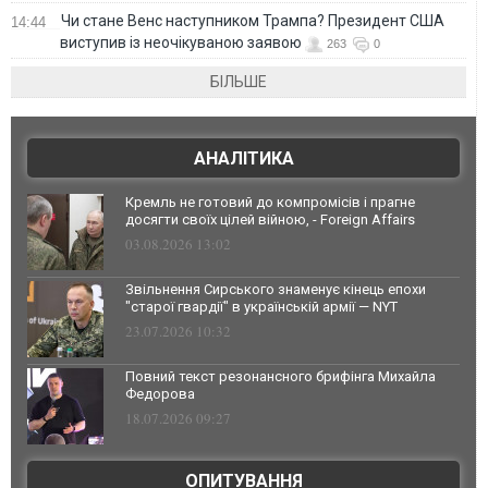
Чи стане Венс наступником Трампа? Президент США
14:44
виступив із неочікуваною заявою
263
0
БІЛЬШЕ
АНАЛІТИКА
Кремль не готовий до компромісів і прагне
досягти своїх цілей війною, - Foreign Affairs
03.08.2026 13:02
Звільнення Сирського знаменує кінець епохи
"старої гвардії" в українській армії — NYT
23.07.2026 10:32
Повний текст резонансного брифінга Михайла
Федорова
18.07.2026 09:27
ОПИТУВАННЯ