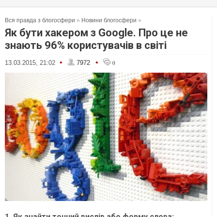
Вся правда з блогосфери
»
Новини блогосфери
»
Як бути хакером з Google. Про це не
знають 96% користувачів в світі
•
•
13.03.2015, 21:02
7972
0
1. Як знайти точний вислів або форму слова: