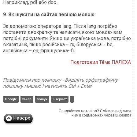
Наприклад, pdf або doc.
9. Як шукати на сайтах певною мовою:
За допомогою оператора lang. Після lang потрібно
поставити двокрапку та написати, якою мовою вам
потрібні документи. Якщо це українська мова, потрібно
вказати uk, якщо російська – ru, білоруська – be,
англійська – en, французька- fr.
Подготовил Тёма ПАЛЕХА
Повідомити про помилку - Виділіть орфографічну
помилку мишею і натисніть Ctrl + Enter
Google
хакер
пошук
інтернет
Сподобався матеріал? Сміливо поділися
ним в соцмережах через ці кнопки