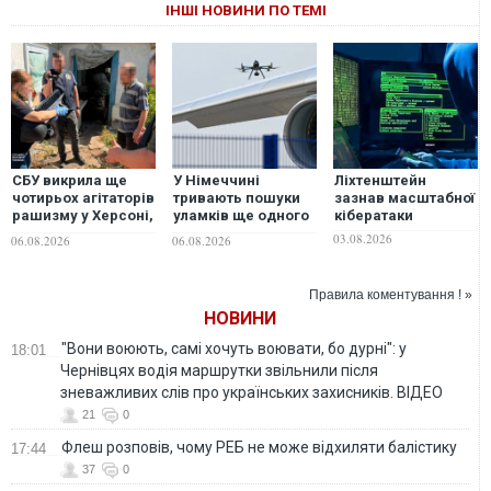
ІНШІ НОВИНИ ПО ТЕМІ
СБУ викрила ще
У Німеччині
Ліхтенштейн
чотирьох агітаторів
тривають пошуки
зазнав масштабної
рашизму у Херсоні,
уламків ще одного
кібератаки
Черкасах та на
дрона в аеропорту
03.08.2026
06.08.2026
06.08.2026
Сумщині
Лейпцига
Правила коментування ! »
НОВИНИ
"Вони воюють, самі хочуть воювати, бо дурні": у
18:01
Чернівцях водія маршрутки звільнили після
зневажливих слів про українських захисників. ВІДЕО
21
0
Флеш розповів, чому РЕБ не може відхиляти балістику
17:44
37
0