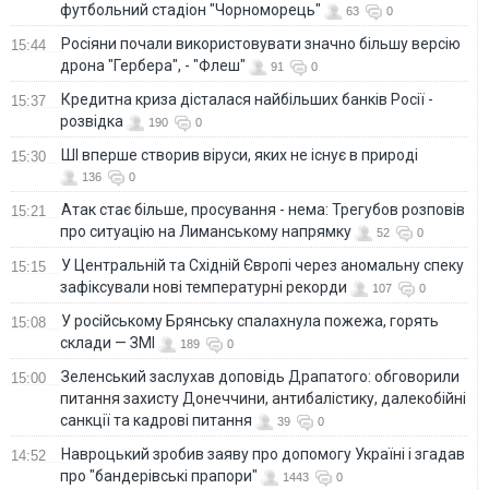
футбольний стадіон "Чорноморець"
63
0
Росіяни почали використовувати значно більшу версію
15:44
дрона "Гербера", - "Флеш"
91
0
Кредитна криза дісталася найбільших банків Росії -
15:37
розвідка
190
0
ШІ вперше створив віруси, яких не існує в природі
15:30
136
0
Атак стає більше, просування - нема: Трегубов розповів
15:21
про ситуацію на Лиманському напрямку
52
0
У Центральній та Східній Європі через аномальну спеку
15:15
зафіксували нові температурні рекорди
107
0
У російському Брянську спалахнула пожежа, горять
15:08
склади — ЗМІ
189
0
Зеленський заслухав доповідь Драпатого: обговорили
15:00
питання захисту Донеччини, антибалістику, далекобійні
санкції та кадрові питання
39
0
Навроцький зробив заяву про допомогу Україні і згадав
14:52
про "бандерівські прапори"
1443
0