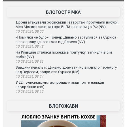
зіркового 
БЛОГОСТРІЧКА
Дрони атакували російський Татарстан, пролунали вибухи.
Мер Москви заявляв про БпЛА на столицю РФ (NV)
10.08.2026, 09:00
«Помилки не було». Тренер Динамо заступився за Суркіса
після пропущеного гола від Вереса (NV)
10.08.2026, 08:48
На Київщині сталася пожежа в притулку, загинули вісім
собак (NV)
10.08.2026, 08:36
Завдяки пенальті. Динамо драматично вирвало перемогу
над Вересом, попри ляп Суркіса (NV)
10.08.2026, 08:24
У 22 польських містах пройшли акції проти нападів
на українців (NV)
10.08.2026, 08:12
БЛОГОЖАБИ