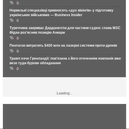
0
Норвезькі спецназівці привносять «дух вікінгів» у підготовку
українських військових — Business Insider
0
Туреччина закриває Дарданелли для частини суден: глава МЗС
Фідан роз'яснив позицію Анкари
0
Пентагон витратить $400 млн на лазерні системи проти дронів
0
Трамп хоче Гренландії: пов'язана з його оточенням компанія вже
везе туди бурове обладнання
0
Loading...