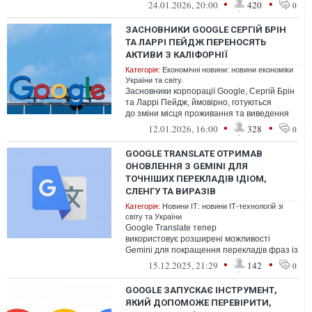
продукту
•
•
24.01.2026, 20:00
420
0
ЗАСНОВНИКИ GOOGLE СЕРГІЙ БРІН
ТА ЛАРРІ ПЕЙДЖ ПЕРЕНОСЯТЬ
АКТИВИ З КАЛІФОРНІЇ
Категорія:
Економічні новини: новини економіки
України та світу.
Засновники корпорації Google, Сергій Брін
та Ларрі Пейдж, ймовірно, готуються
до зміни місця проживання та виведення
своїх основних активів із Каліфор...
•
•
12.01.2026, 16:00
328
0
GOOGLE TRANSLATE ОТРИМАВ
ОНОВЛЕННЯ З GEMINI ДЛЯ
ТОЧНІШИХ ПЕРЕКЛАДІВ ІДІОМ,
СЛЕНГУ ТА ВИРАЗІВ
Категорія:
Новини ІТ: новини ІТ-технологій зі
світу та України
Google Translate тепер
використовує розширені можливості
Gemini для покращення перекладів фраз із
більш тонкими значеннями, такими як
•
•
15.12.2025, 21:29
142
0
ідіоми, місцеві ...
GOOGLE ЗАПУСКАЄ ІНСТРУМЕНТ,
ЯКИЙ ДОПОМОЖЕ ПЕРЕВІРИТИ,