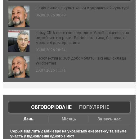
Надія лише на культ жінки в українській культурі
06.08.2026 08:49
Чому США не готові передати Україні ліцензію на
виробництво ракет Patriot: політика, безпека та
можливі альтернативи
03.08.2026 20:24
Перспектива: ЗСУ добомблять і всі інші склади
Wildberries
23.07.2026 11:31
ОБГОВОРЮВАНЕ
|
ПОПУЛЯРНЕ
День
Місяць
За весь час
Сербія виділить 2 млн євро на українську енергетику та візьме
участь у відновленні одного з міст