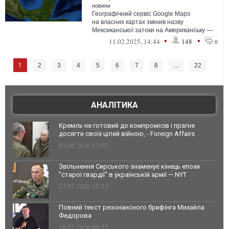
новини
Географічний сервіс Google Maps
на власних картах змінив назву
Мексиканської затоки на Американську —
на вимогу адміністрації президента США
•
•
11.02.2025, 14:44
148
0
Дональда ...
1
2
3
4
5
6
7
8
...
22
АНАЛІТИКА
Кремль не готовий до компромісів і прагне
досягти своїх цілей війною, - Foreign Affairs
03.08.2026 13:02
Звільнення Сирського знаменує кінець епохи
"старої гвардії" в українській армії — NYT
23.07.2026 10:32
Повний текст резонансного брифінга Михайла
Федорова
18.07.2026 09:27