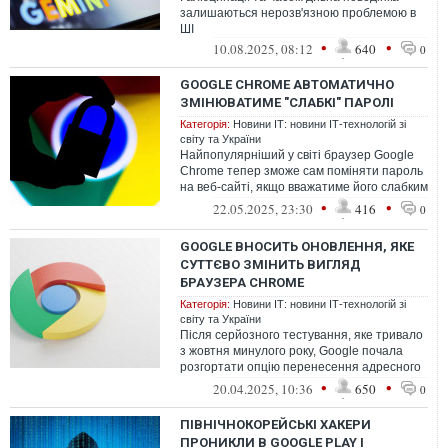
залишаються нерозв'язною проблемою в
ШІ
•
•
10.08.2025, 08:12
640
0
GOOGLE CHROME АВТОМАТИЧНО
ЗМІНЮВАТИМЕ "СЛАБКІ" ПАРОЛІ
Категорія:
Новини ІТ: новини ІТ-технологій зі
світу та України
Найпопулярніший у світі браузер Google
Chrome тепер зможе сам поміняти пароль
на веб-сайті, якщо вважатиме його слабким
або скомпрометованим – в один ...
•
•
22.05.2025, 23:30
416
0
GOOGLE ВНОСИТЬ ОНОВЛЕННЯ, ЯКЕ
СУТТЄВО ЗМІНИТЬ ВИГЛЯД
БРАУЗЕРА CHROME
Категорія:
Новини ІТ: новини ІТ-технологій зі
світу та України
Після серйозного тестування, яке тривало
з жовтня минулого року, Google почала
розгортати опцію перенесення адресного
рядка в Chrome на Android у нижн...
•
•
20.04.2025, 10:36
650
0
ПІВНІЧНОКОРЕЙСЬКІ ХАКЕРИ
ПРОНИКЛИ В GOOGLE PLAY І