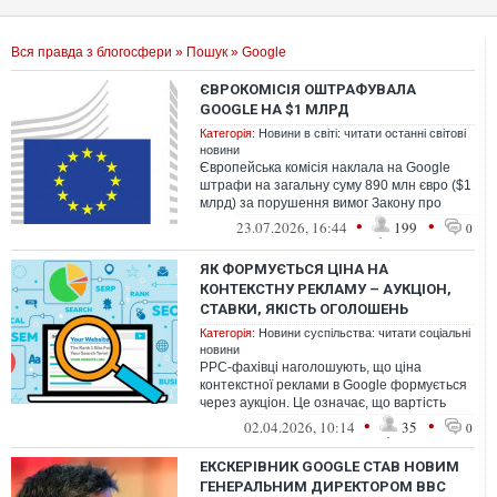
Вся правда з блогосфери
»
Пошук
» Google
ЄВРОКОМІСІЯ ОШТРАФУВАЛА
GOOGLE НА $1 МЛРД
Категорія:
Новини в світі: читати останні світові
новини
Європейська комісія наклала на Google
штрафи на загальну суму 890 млн євро ($1
млрд) за порушення вимог Закону про
цифрові ринки (Digital Markets Act,...
•
•
23.07.2026, 16:44
199
0
ЯК ФОРМУЄТЬСЯ ЦІНА НА
КОНТЕКСТНУ РЕКЛАМУ – АУКЦІОН,
СТАВКИ, ЯКІСТЬ ОГОЛОШЕНЬ
Категорія:
Новини суспільства: читати соціальні
новини
PPC-фахівці наголошують, що ціна
контекстної реклами в Google формується
через аукціон. Це означає, що вартість
кожного кліка залежить від того, скіль...
•
•
02.04.2026, 10:14
35
0
ЕКСКЕРІВНИК GOOGLE СТАВ НОВИМ
ГЕНЕРАЛЬНИМ ДИРЕКТОРОМ ВВС