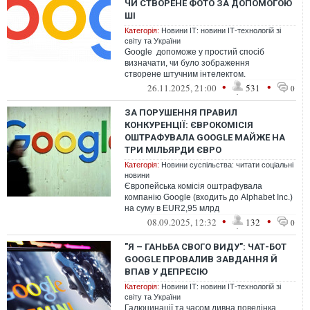
ЧИ СТВОРЕНЕ ФОТО ЗА ДОПОМОГОЮ
ШІ
Категорія:
Новини ІТ: новини ІТ-технологій зі
світу та України
Google допоможе у простий спосіб
визначати, чи було зображення
створене штучним інтелектом.
•
•
26.11.2025, 21:00
531
0
ЗА ПОРУШЕННЯ ПРАВИЛ
КОНКУРЕНЦІЇ: ЄВРОКОМІСІЯ
ОШТРАФУВАЛА GOOGLE МАЙЖЕ НА
ТРИ МІЛЬЯРДИ ЄВРО
Категорія:
Новини суспільства: читати соціальні
новини
Європейська комісія оштрафувала
компанію Google (входить до Alphabet Inc.)
на суму в EUR2,95 млрд
•
•
08.09.2025, 12:32
132
0
"Я – ГАНЬБА СВОГО ВИДУ": ЧАТ-БОТ
GOOGLE ПРОВАЛИВ ЗАВДАННЯ Й
ВПАВ У ДЕПРЕСІЮ
Категорія:
Новини ІТ: новини ІТ-технологій зі
світу та України
Галюцинації та часом дивна поведінка