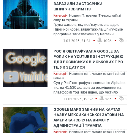
ЗАРАЗИЛИ ЗАСТОСУНКИ
ШПИГУНСЬКИМ ПЗ
Категорія:
Новини ІТ: новини ІТ-технологій зі
світу та України
Група хакерів, яку пов’язують з владою
Північної Кореї, завантажила шпигунське
програмне забезпечення у магазин
застосунків для Android і змогла обман...
•
•
13.03.2025, 21:31
1026
0
РОСІЯ ОШТРАФУВАЛА GOOGLE ЗА
РОЛИК НА YOUTUBE З ІНСТРУКЦІЄЮ
ДЛЯ РОСІЙСЬКИХ ВІЙСЬКОВИХ ПРО
ТЕ, ЯК ЗДАТИСЯ
Категорія:
Новини в світі: читати останні світові
новини
Суд у Росії оштрафував компанію Alphabet
Inc. на 41,530 доларів за розміщення на
платформі YouTube відео, що містило
інструкції для російських військо...
•
•
17.02.2025, 19:32
265
0
GOOGLE MAPS ЗМІНИВ НА КАРТАХ
НАЗВУ МЕКСИКАНСЬКОЇ ЗАТОКИ НА
АМЕРИКАНСЬКУ НА ВИМОГУ
АДМІНІСТРАЦІЇ ТРАМПА
Категорія:
Новини в світі: читати останні світові