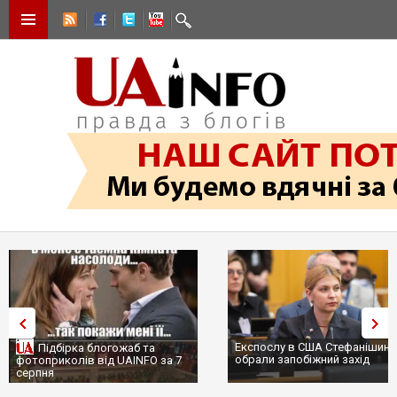
Експослу в США Стефанішині
Підбірка блогожаб та
обрали запобіжний захід
фотоприколів від UAINFO за 7
серпня