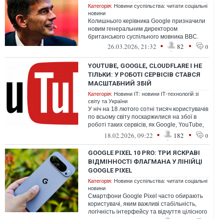
Категорія:
Новини суспільства: читати соціальні
новини
Колишнього керівника Google призначили
новим генеральним директором
британського суспільного мовника BBC.
•
•
26.03.2026, 21:32
82
0
YOUTUBE, GOOGLE, CLOUDFLARE І НЕ
ТІЛЬКИ: У РОБОТІ СЕРВІСІВ СТАВСЯ
МАСШТАБНИЙ ЗБІЙ
Категорія:
Новини ІТ: новини ІТ-технологій зі
світу та України
У ніч на 18 лютого сотні тисяч користувачів
по всьому світу поскаржилися на збої в
роботі таких сервісів, як Google, YouTube,
Cloudflare і в багатьох ...
•
•
18.02.2026, 09:22
182
0
GOOGLE PIXEL 10 PRO: ТРИ ЯСКРАВІ
ВІДМІННОСТІ ФЛАГМАНА У ЛІНІЙЦІ
GOOGLE PIXEL
Категорія:
Новини суспільства: читати соціальні
новини
Смартфони Google Pixel часто обирають
користувачі, яким важливі стабільність,
логічність інтерфейсу та відчуття цілісного