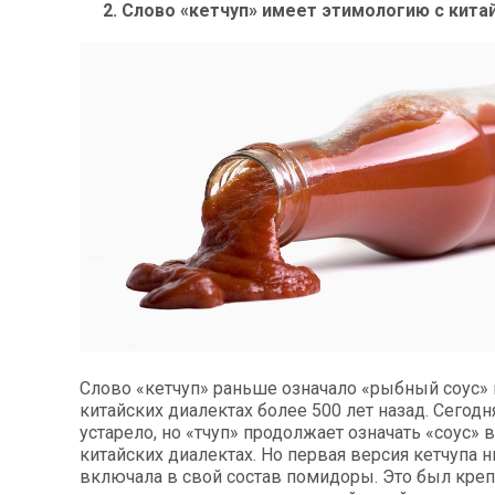
2. Слово «кетчуп» имеет этимологию с кита
Слово «кетчуп» раньше означало «рыбный соус» 
китайских диалектах более 500 лет назад. Сегодн
устарело, но «тчуп» продолжает означать «соус» 
китайских диалектах. Но первая версия кетчупа н
включала в свой состав помидоры. Это был креп