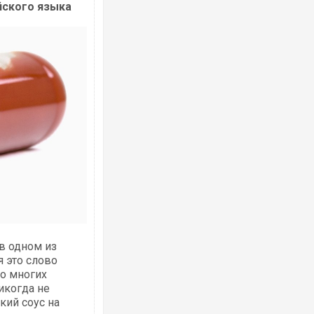
йского языка
Ворог завдав комбінованого удару по
двоє поранених. Ще десятеро постра
після атаки БПЛА по ринку на Сумщині
в одном из
Приїхав за паспортом та квартирою": 
я это слово
до українських військових потрапив т
во многих
зіркового футболіста Мохамеда Сала
икогда не
кий соус на