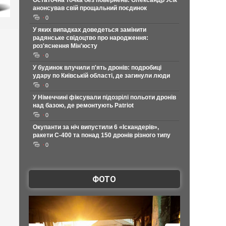
Остаточна точка без повернень: Олександр Усік
анонсував свій прощальний поєдинок
0
У яких випадках доведеться замінити
радянське свідоцтво про народження:
роз'яснення Мін'юсту
0
У будинок влучили п'ять дронів: подробиці
удару по Київській області, де загинули люди
0
У Німеччині фіксували підозрілі польоти дронів
над базою, де ремонтують Patriot
0
Окупанти за ніч випустили 6 «Іскандерів»,
ракети С-400 та понад 150 дронів різного типу
0
ФОТО