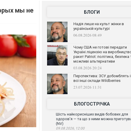
орых мы не
БЛОГИ
Надія лише на культ жінки в
українській культурі
06.08.2026 08:49
Чому США не готові передати
Україні ліцензію на виробництв
ракет Patriot: політика, безпека 
можливі альтернативи
03.08.2026 20:24
Перспектива: ЗСУ добомблять і
всі інші склади Wildberries
23.07.2026 11:31
БЛОГОСТРІЧКА
Шість найкорисніших видів бобових для
здоров’я — та що з ними можна приготув
(NV)
09.08.2026, 12:00