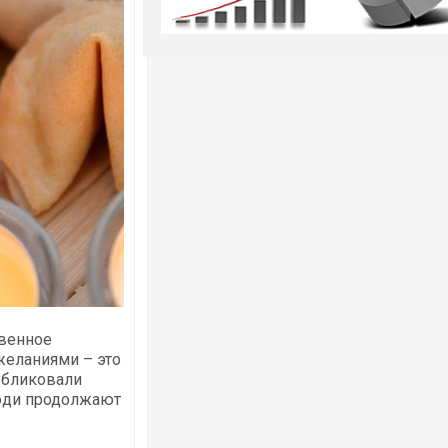
твенное
 желаниями – это
публиковали
люди продолжают