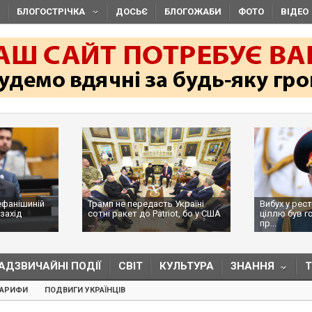
БЛОГОСТРІЧКА
ДОСЬЄ
БЛОГОЖАБИ
ФОТО
ВІДЕО
ій
Трамп не передасть Україні
Вибух у ресторані в 
сотні ракет до Patriot, бо у США
ціллю був головком 
...
пр...
АДЗВИЧАЙНІ ПОДІЇ
СВІТ
КУЛЬТУРА
ЗНАННЯ
ТАРИФИ
ПОДВИГИ УКРАЇНЦІВ