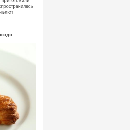
ы приготовили
спространилась
зывают
блюдо