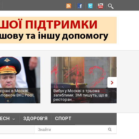
Москві:
Вибух у Москві з трьома
На командира 
ВКС Росії,
загиблими: ЗМІ пишуть, що в
Оболєнськог
ресторан...
намагалися...
TECH
ЗДОРОВ'Я
СПОРТ