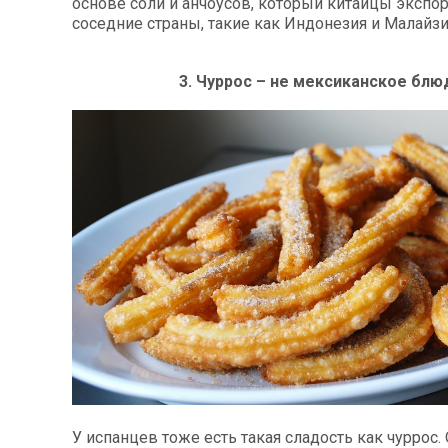
основе соли и анчоусов, который китайцы экспо
соседние страны, такие как Индонезия и Малайзи
3. Чуррос – не мексиканское блю
У испанцев тоже есть такая сладость как чуррос.