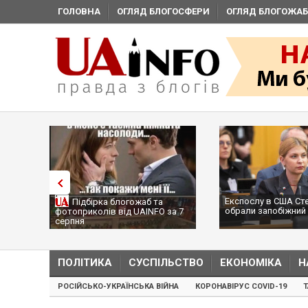
ГОЛОВНА
ОГЛЯД БЛОГОСФЕРИ
ОГЛЯД БЛОГОЖАБ
Експослу в США Стефанішин
Підбірка блогожаб та
обрали запобіжний захід
фотоприколів від UAINFO за 7
серпня
ПОЛІТИКА
СУСПІЛЬСТВО
ЕКОНОМІКА
Н
РОСІЙСЬКО-УКРАЇНСЬКА ВІЙНА
КОРОНАВІРУС COVID-19