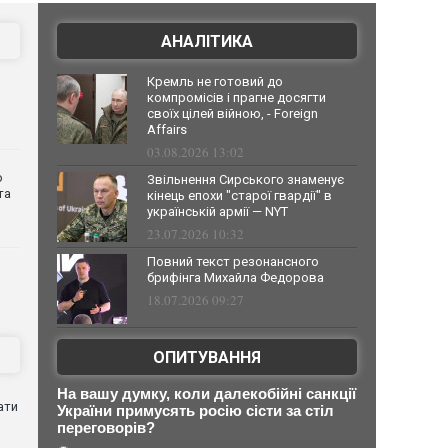
АНАЛІТИКА
Кремль не готовий до
компромісів і прагне досягти
своїх цілей війною, - Foreign
Affairs
03.08.2026 13:02
о
Звільнення Сирського знаменує
та
кінець епохи "старої гвардії" в
українській армії — NYT
23.07.2026 10:32
Повний текст резонансного
брифінга Михайла Федорова
18.07.2026 09:27
ОПИТУВАННЯ
На вашу думку, коли далекобійні санкції
ати
України примусять росію сісти за стіл
переговорів?