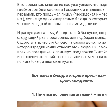
В то время как многие из нас уже узнали, что пе
гамбургера был сделан в Германии, а итальянцы
первыми, кто придумал пиццу (персидская импер
н.э.), есть еще одни интересные блюда, о которы
что они из одной страны, а на самом деле нет.
И рассуждая на тему, блюдо какой бы кухни, поп
следующий раз в ресторане, или подбирая меню, 
будете знать, что это блюдо на самом деле, не из 
которой традиционно относят это блюдо. Вы смо
всех на празднике, к примеру, предложив "китай
исполнения желаний, рассказавши всем, что на с
не китайская, а японская кухня.
Вот шесть блюд, которые врали вам 
происхождении.
1. Печенья исполнения желаний – не к