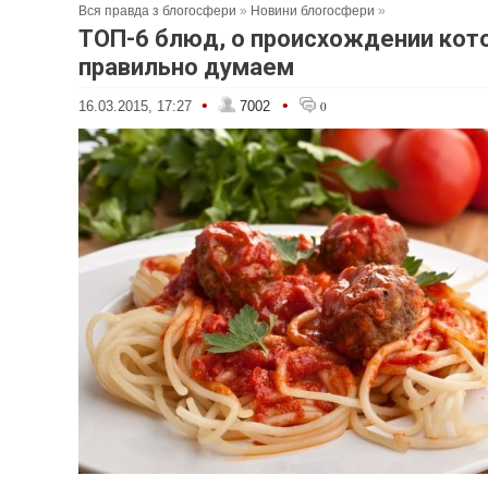
Вся правда з блогосфери
»
Новини блогосфери
»
ТОП-6 блюд, о происхождении кот
правильно думаем
•
•
16.03.2015, 17:27
7002
0