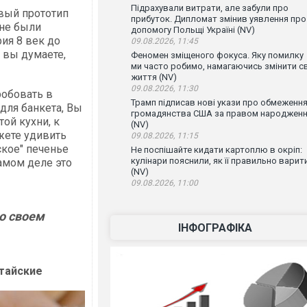
Підрахували витрати, але забули про
рвый прототип
прибуток. Дипломат змінив уявлення про
 не были
допомогу Польщі Україні (NV)
ия 8 век до
09.08.2026, 11:45
х вы думаете,
Феномен зміщеного фокуса. Яку помилку
ми часто робимо, намагаючись змінити с
життя (NV)
09.08.2026, 11:30
робовать в
Трамп підписав нові укази про обмеженн
для банкета, Вы
громадянства США за правом народжен
той кухни, к
(NV)
жете удивить
09.08.2026, 11:15
ское" печенье
Не поспішайте кидати картоплю в окріп:
кулінари пояснили, як її правильно варит
амом деле это
(NV)
09.08.2026, 11:00
о своем
ІНФОГРАФІКА
итайские