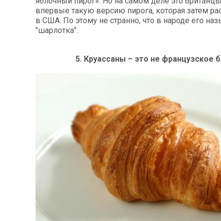
яблочный пирог». Но на самом деле это британц
впервые такую версию пирога, которая затем ра
в США. По этому не странно, что в народе его на
"шарлотка".
5. Круассаны – это не французское 