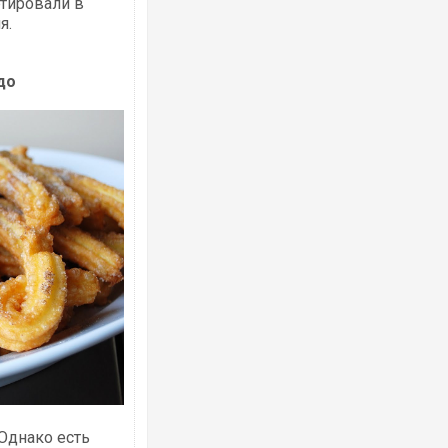
ртировали в
я.
до
 Однако есть