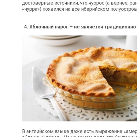
достоверные источники, что чуррос (а вернее, р
«чурра») появился на все иберийском полуостров
4. Яблочный пирог – не является традиционн
В английском языке даже есть выражение «амер