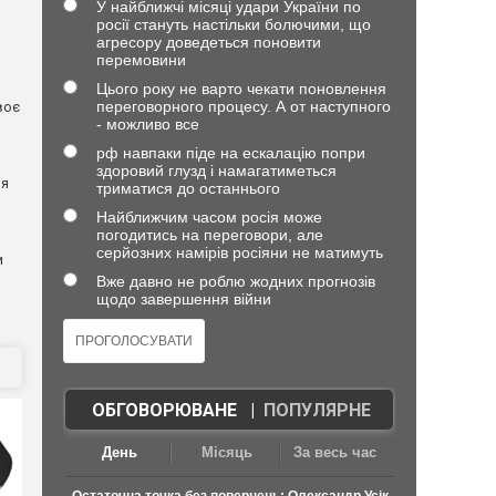
У найближчі місяці удари України по
росії стануть настільки болючими, що
агресору доведеться поновити
перемовини
Цього року не варто чекати поновлення
переговорного процесу. А от наступного
воє
- можливо все
рф навпаки піде на ескалацію попри
я
здоровий глузд і намагатиметься
ня
триматися до останнього
Найближчим часом росія може
погодитись на переговори, але
серйозних намірів росіяни не матимуть
и
Вже давно не роблю жодних прогнозів
щодо завершення війни
ОБГОВОРЮВАНЕ
|
ПОПУЛЯРНЕ
День
Місяць
За весь час