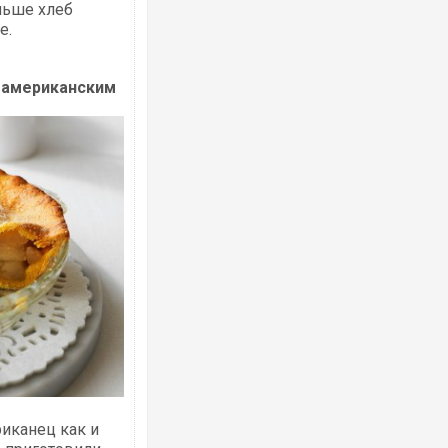
аньше хлеб
е.
о американским
иканец как и