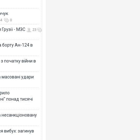
нчук
54
0
 Грузії - МЗС
23
а борту Ан-124 в
з початку війни в
а масовані удари
крило
ні" понад тисячі
за несанкціоновану
я вибух: загинув