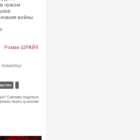
 в чужом
ешное
ончания войны.
о
Роман ШРАЙК
у помилку
арство
ал? Сміливо поділися
режах через ці кнопки