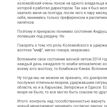
коломойский очень похож на одного владельца к
которой я работал директором. Так как я был мол
хватило меня на полгода, после чего я пару меся
себя, занимаясь только преференсом и распитие
напитков.
Поэтому я прекрасно понимаю состояние Андруш
попавших под раздачу. Но.
Говорить о том, что роль Коломойского в удержа
востоке "миф", мягко говоря, некрасиво.
Вспомните свое состояние весной-летом 2014 год
каждый день ожидался то зомби-апокалипсис ко
всему юго-востоку, то бомбежки Киева. Вспомн
Ну тогда мы не можем не признать, что днепроп
послужил отличным якорем, удержавшим ситуац
области, но и в Харькове, Запорожье и Одессе. Е
якоря не было, то все могло быть совсем по-дру
Итого: контроль над госсобственностью вернуть 
новый менеджмент назначать согласно закону, о