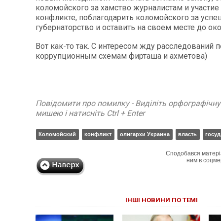
коломойского за хамство журналистам и участие
конфликте, поблагодарить коломойского за усп
губернаторство и оставить на своем месте до ок
Вот как-то так. С интересом жду расследований п
коррупционным схемам фирташа и ахметова)
Повідомити про помилку - Виділіть орфографічн
мишею і натисніть Ctrl + Enter
Коломойский
конфликт
олигархи Украина
власть
госуд
Сподобався матері
ним в соцме
ІНШІ НОВИНИ ПО ТЕМІ