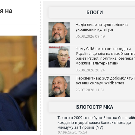
я на
БЛОГИ
Надія лише на культ жінки в
українській культурі
06.08.2026 08:49
Чому США не готові передати
Україні ліцензію на виробництв
ракет Patriot: політика, безпека 
можливі альтернативи
03.08.2026 20:24
Перспектива: ЗСУ добомблять і
всі інші склади Wildberries
23.07.2026 11:31
БЛОГОСТРІЧКА
Такого з 2009-го не було. Частка безнадій
кредитів в українських банках впала до
мінімуму за 17 років (NV)
07.08.2026, 13:24