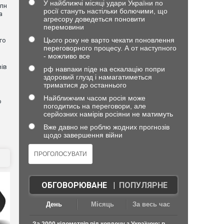
У найближчі місяці удари України по
млн
росії стануть настільки болючими, що
а
агресору доведеться поновити
перемовини
Цього року не варто чекати поновлення
го
переговорного процесу. А от наступного
- можливо все
вів
рф навпаки піде на ескалацію попри
здоровий глузд і намагатиметься
триматися до останнього
Найближчим часом росія може
о
погодитись на переговори, але
серйозних намірів росіяни не матимуть
Вже давно не роблю жодних прогнозів
щодо завершення війни
ОБГОВОРЮВАНЕ
|
ПОПУЛЯРНЕ
День
Місяць
За весь час