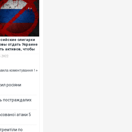
сийские олигархи
овы отдать Украине
ть активов, чтобы
ти из-под санкций
5.2022
СМИ
вила коментування ! »
сил росіяни
ть постраждалих
асованої атаки 5
 тремтіли по