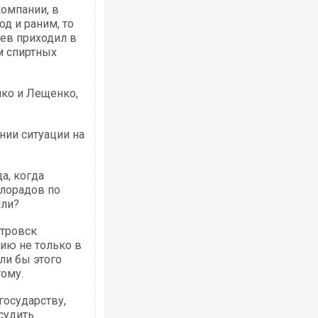
омпании, в
од и раним, то
цев приходил в
м спиртных
ко и Лещенко,
Ворог завдав комбінованого удару по
двоє поранених. Ще десятеро постра
після атаки БПЛА по ринку на Сумщині
нии ситуации на
а, когда
лорадов по
или?
етровск
ию не только в
сли бы этого
гому.
За 2000 кілометрів від кордону з Укра
Єкатеринбурзі після атаки дронів заго
государству,
склад Wildberries. ФОТО. ВІДЕО
судить