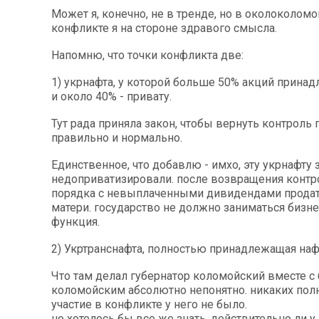
Может я, конечно, не в тренде, но в околоколом
конфликте я на стороне здравого смысла.
Напомню, что точки конфликта две:
1) укрнафта, у которой больше 50% акций принад
и около 40% - привату.
Тут рада приняла закон, чтобы вернуть контроль 
правильно и нормально.
Единственное, что добавлю - имхо, эту укрнафту 
недоприватизировали. после возвращения контр
порядка с невыплаченными дивидендами продать
матери. государство не должно заниматься бизнес
функция.
2) Укртранснафта, полностью принадлежащая наф
Что там делал губернатор коломойский вместе 
коломойским абсолютно непонятно. никаких пол
участие в конфликте у него не было.
но хотелось бы все же знать, действительно ли у