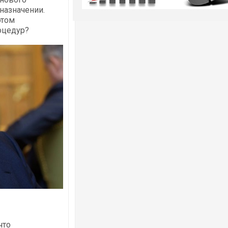
назначении.
этом
оцедур?
что