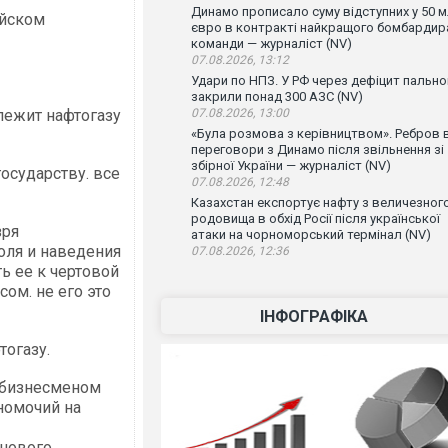
Динамо прописало суму відступних у 50 
ойском
євро в контракті найкращого бомбардир
команди — журналіст (NV)
07.08.2026, 13:12
Удари по НПЗ. У РФ через дефіцит пально
закрили понад 300 АЗС (NV)
лежит нафтогазу
07.08.2026, 13:00
«Була розмова з керівництвом». Ребров 
переговори з Динамо після звільнення зі
збірної України — журналіст (NV)
государству. все
07.08.2026, 12:48
Казахстан експортує нафту з величезног
родовища в обхід Росії після української
зря
атаки на чорноморський термінал (NV)
оля и наведения
07.08.2026, 12:36
 ее к чертовой
ом. не его это
ІНФОГРАФІКА
тогазу.
с бизнесменом
номочий на
 нового