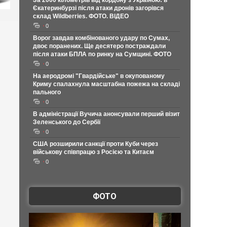
За 2000 кілометрів від кордону з Україною: в
Єкатеринбурзі після атаки дронів загорівся
склад Wildberries. ФОТО. ВІДЕО
0
Ворог завдав комбінованого удару по Сумах,
двоє поранених. Ще десятеро постраждали
після атаки БПЛА по ринку на Сумщині. ФОТО
0
На аеродромі "Гвардійське" в окупованому
Криму спалахнула масштабна пожежа на складі
пального
0
В адміністрації Вучича анонсували перший візит
Зеленського до Сербії
0
США розширили санкції проти Куби через
військову співпрацю з Росією та Китаєм
0
ФОТО