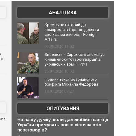
АНАЛІТИКА
Кремль не готовий до
компромісів і прагне досягти
своїх цілей війною, - Foreign
Affairs
03.08.2026 13:02
о
Звільнення Сирського знаменує
та
кінець епохи "старої гвардії" в
українській армії — NYT
23.07.2026 10:32
Повний текст резонансного
брифінга Михайла Федорова
18.07.2026 09:27
ОПИТУВАННЯ
них
На вашу думку, коли далекобійні санкції
України примусять росію сісти за стіл
переговорів?