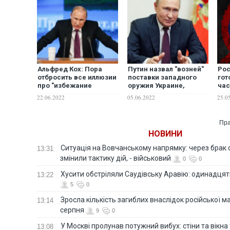
Альфред Кох: Пора
Путин назвал "возней"
Рос
отбросить все иллюзии
поставки западного
гот
про "избежание
оружия Украине,
час
эскалации конфликта".
которая лишь
вый
22.06.2022
05.06.2022
25.0
Путин уже давно
затягивает "конфликт"
– 
находится на
максимальном градусе
Пра
своего зверства
НОВИНИ
Ситуація на Вовчанському напрямку: через брак 
13:31
змінили тактику дій, - військовий
0
0
Хусити обстріляли Саудівську Аравію: одинадця
13:22
5
0
Зросла кількість загиблих внаслідок російської м
13:14
серпня
9
0
У Москві пролунав потужний вибух: стіни та вікна
13:08