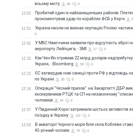
всьому місту
68
0
Пробитий один із найзахищеніших районів: Плете
13:02
прокоментував удар по кораблях ФСБ у Керчі
Україна ніколи не визнає окупацію Росією частини
12:51
0
У МВС Німеччини заявили про відсутність зброї н
12:42
аеропорту Лейпцига, - ЗМІ
17
0
Кім Чен Ин отримав 22 млрд доларів надприбутку 
12:32
Україні, - Bloomberg
59
0
ЄС затвердив нові санкції проти РФ у відповідь н
12:22
по Україні
30
0
Операція "Чесний призов": на Закарпатті ДБР ви
12:16
екскерівників РТЦК та СП на незаконному "списан
чоловіків
44
0
У Південній Кореї затримали шістьох активістів 
12:07
поїздку в Україну
110
0
В акваторії Чорного моря біля села Коблеве ставс
12:03
45-річний чоловік
70
0