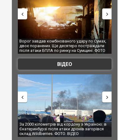
 Сумах,
За 2000 кілометрів від кордону з Україною: в
"Мої іграшки"
ждали
Єкатеринбурзі після атаки дронів загорівся
суперкарів в
. ФОТО
склад Wildberries. ФОТО. ВІДЕО
ВІДЕО
їною: в
В Таїланді футболіст загинув від удару
Топпосадовцю
рівся
блискавки під час матчу: ще 12 людей
підозру
постраждали. ВІДЕО