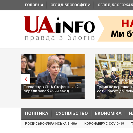
ГОЛОВНА
ОГЛЯД БЛОГОСФЕРИ
ОГЛЯД БЛОГОЖАБ
Експослу в США Стефанішиній
Трамп не передасть
обрали запобіжний захід
сотні ракет до Patri
...
ПОЛІТИКА
СУСПІЛЬСТВО
ЕКОНОМІКА
Н
РОСІЙСЬКО-УКРАЇНСЬКА ВІЙНА
КОРОНАВІРУС COVID-19