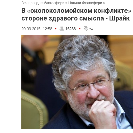
Вся правда з блогосфери
»
Новини блогосфери
»
В «околоколомойском конфликте» 
стороне здравого смысла - Шрайк
•
•
20.03.2015, 12:58
16238
24