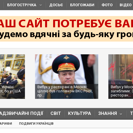
БЛОГОСТРІЧКА
ДОСЬЄ
БЛОГОЖАБИ
ФОТО
ВІДЕО
 Україні
Вибух у ресторані в Москві:
Вибух у Мос
ot, бо у США
ціллю був головком ВКС Росії,
загиблими: 
пр...
ресторан...
АДЗВИЧАЙНІ ПОДІЇ
СВІТ
КУЛЬТУРА
ЗНАННЯ
ТАРИФИ
ПОДВИГИ УКРАЇНЦІВ