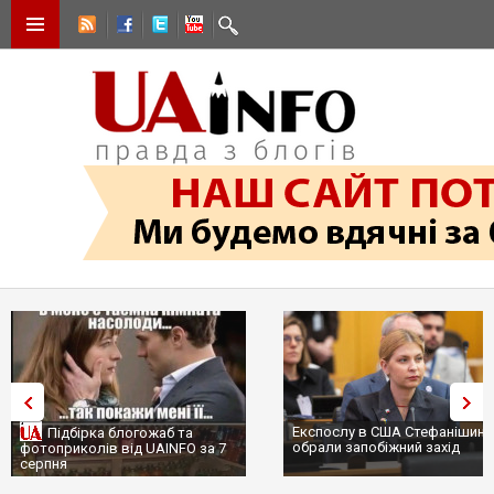
Експослу в США Стефанішині
Підбірка блогожаб та
обрали запобіжний захід
фотоприколів від UAINFO за 7
серпня