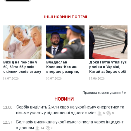
ІНШІ НОВИНИ ПО ТЕМІ
Вихід на пенсію у
Владислав
Доки Путін утилізує
60, 63 та 65 років:
Косиняк-Камиш
росіян в Україні,
скільки років стажу
вперше розкрив,
Китай забирає собі
знадобиться
скільки Польща
Далекий Схід без
19.07.2026
06.07.2026
13.06.2026
українцям у 2026–
витратила на
бою, - The Hill
2027 роках
військову
допомогу Україні
Правила коментування ! »
НОВИНИ
Сербія виділить 2 млн євро на українську енергетику та
13:00
візьме участь у відновленні одного з міст
6
0
Болгарія викликала українського посла через інцидент
12:37
з дроном
14
0