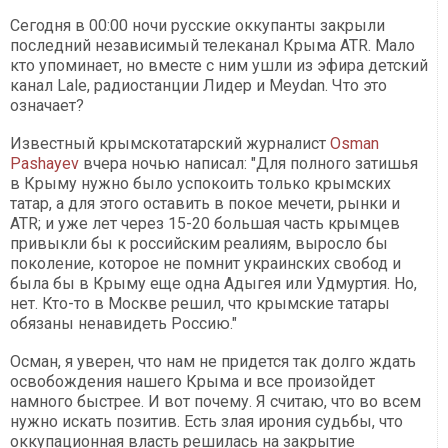
Сегодня в 00:00 ночи русские оккупанты закрыли
последний независимый телеканал Крыма ATR. Мало
кто упоминает, но вместе с ним ушли из эфира детский
канал Lale, радиостанции Лидер и Meydan. Что это
означает?
Известный крымскотатарский журналист
Osman
Pashayev
вчера ночью написал: "Для полного затишья
в Крыму нужно было успокоить только крымских
татар, а для этого оставить в покое мечети, рынки и
ATR; и уже лет через 15-20 большая часть крымцев
привыкли бы к российским реалиям, выросло бы
поколение, которое не помнит украинских свобод и
была бы в Крыму еще одна Адыгея или Удмуртия. Но,
нет. Кто-то в Москве решил, что крымские татары
обязаны ненавидеть Россию."
Осман, я уверен, что нам не придется так долго ждать
освобождения нашего Крыма и все произойдет
намного быстрее. И вот почему. Я считаю, что во всем
нужно искать позитив. Есть злая ирония судьбы, что
оккупационная власть решилась на закрытие