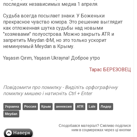
последних независимых медиа 1 апреля.
Судьба всегда посылает знаки. У Боженьки
прекрасное чувство юмора. Это решение выглядит
как отложенная шутка судьбы над новыми
"хозяевами" полуострова. Можно закрыть ATR и
запретить Meydan ФМ, но это только ускорит
неминуемый Meydan в Крыму.
Yaşasın Qırım, Yaşasın Ukrayna! Доброе утро
Тарас БЕРЕЗОВЕЦ
Повідомити про помилку - Виділіть орфографічну
помилку мишею і натисніть Ctrl + Enter
Украина
Россия
Крым
аннексия
ATR
Lale
Лидер
Meydan
Сподобався матеріал? Сміливо поділися
ним в соцмережах через ці кнопки