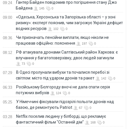
Гантер Байден повідомив про погіршення стану Джо
09:24
Байдена
145
0
«Одеська, Херсонська та Запорізька області – у зоні
09:00
ризику»: експерт пояснив, чим загрожує Україні дефіцит
водних ресурсів
102
0
Чи призначать пенсійни виплати, якщо ніколи не
08:36
працював офіційно: пояснення
197
0
РФ атакувала дронами Салтівський район Харкова: є
08:12
влучання у багатоповерхівку, двоє людей загинули
73
0
В Одесі пролунали вибухи та почалися перебої зі
07:29
світлом: місто під ударом дронів та ракет
142
0
Російському Бєлгороду вночі не дала спати серія
06:33
потужних вибухів
124
0
У Німеччині фіксували підозрілі польоти дронів над
05:25
базою, де ремонтують Patriot
67
0
Netflix поселив людину у білборді, що рекламує
03:28
фантастичний фільм "Останній дім"
168
0