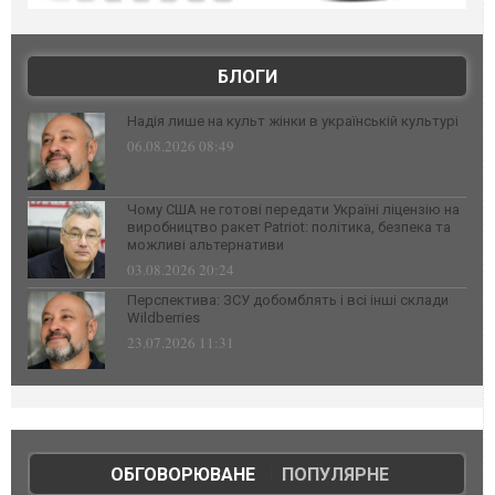
БЛОГИ
Надія лише на культ жінки в українській культурі
06.08.2026 08:49
Чому США не готові передати Україні ліцензію на
виробництво ракет Patriot: політика, безпека та
можливі альтернативи
03.08.2026 20:24
Перспектива: ЗСУ добомблять і всі інші склади
Wildberries
23.07.2026 11:31
ОБГОВОРЮВАНЕ
|
ПОПУЛЯРНЕ