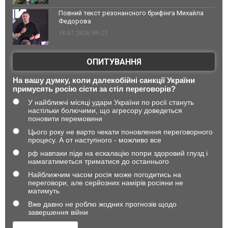
Повний текст резонансного брифінга Михайла
Федорова
18.07.2026 09:27
ОПИТУВАННЯ
На вашу думку, коли далекобійні санкції України
примусять росію сісти за стіл переговорів?
У найближчі місяці удари України по росії стануть
настільки болючими, що агресору доведеться
поновити перемовини
Цього року не варто чекати поновлення переговорного
процесу. А от наступного - можливо все
рф навпаки піде на ескалацію попри здоровий глузд і
намагатиметься триматися до останнього
Найближчим часом росія може погодитись на
переговори, але серйозних намірів росіяни не
матимуть
Вже давно не роблю жодних прогнозів щодо
завершення війни