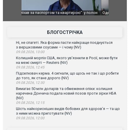
": у полон
Одесу накрила потужна злива з градом та
Вже вивели 
в тезка
ураганним вітром
позашляхов
лаха
БЛОГОСТРІЧКА
Ні, не спагеті. Яка форма пасти найкраще поєднується
з вершковими соусами — і чому (NV)
09.08.2026, 13:00
Колишній морпіх США, якого ув’язнили в Росії, може бути
на межі смерті — Reuters (NV)
09.08.2026, 12:45
Підсилювач керма. 4 сигнали, що щось не так і що робити
до того, як стане дорого (NV)
09.08.2026, 12:30
Вимагає 50 млн доларів та обмеження опіки: колишня
наречена Дончича подала новий позов проти зірки НБА
(NV)
09.08.2026, 12:15
Шість найкорисніших видів бобових для здоров’я — та що
з ними можна приготувати (NV)
09.08.2026, 12:00