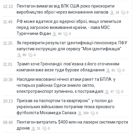
Пентагон вимагає від ВПК США різко прискорити
12:13
виробництво зброї через виснаження запасів
18
0
РФ може вдатися до ядерної зброї, якщо опиниться
11:49
перед загрозою виживання країни, - лава МЗС
Туреччини Фідан
48
0
Як перевірити результат ідентифікації пенсіонера: ПФУ
11:25
запустив інструкцію для сервісу "Моя ідентифікація"
80
0
Трамп хоче Гренландії: пов'язана з його оточенням
11:01
компанія вже везе туди бурове обладнання
82
0
Наслідки масованої нічної атаки ракет та БПЛА: у
10:38
чотирьох районах Одеси зникло світло,
електротранспорт зупинено, є постраждалі
47
0
Приїхав за паспортом та квартирою": у полон до
10:13
українських військових потрапив тезка зіркового
футболіста Мохамеда Салаха
269
0
Пентагон витратить $400 млн на лазерні системи проти
09:48
дронів
31
0