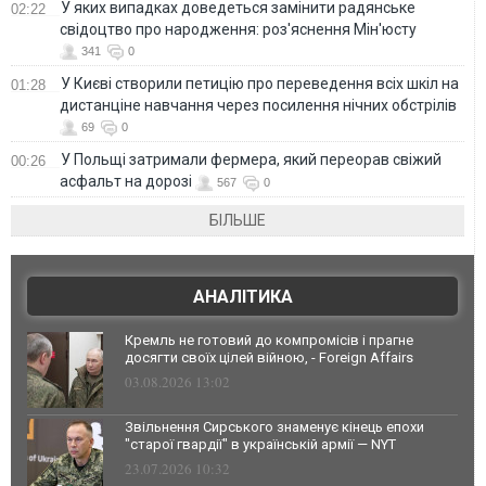
У яких випадках доведеться замінити радянське
02:22
свідоцтво про народження: роз'яснення Мін'юсту
341
0
У Києві створили петицію про переведення всіх шкіл на
01:28
дистанціне навчання через посилення нічних обстрілів
69
0
У Польщі затримали фермера, який переорав свіжий
00:26
асфальт на дорозі
567
0
БІЛЬШЕ
АНАЛІТИКА
Кремль не готовий до компромісів і прагне
досягти своїх цілей війною, - Foreign Affairs
03.08.2026 13:02
Звільнення Сирського знаменує кінець епохи
"старої гвардії" в українській армії — NYT
23.07.2026 10:32