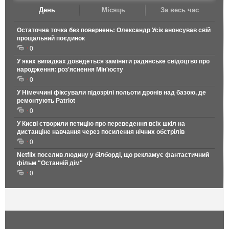
День
Місяць
За весь час
Остаточна точка без повернень: Олександр Усік анонсував свій
прощальний поєдинок
0
У яких випадках доведеться замінити радянське свідоцтво про
народження: роз'яснення Мін'юсту
0
У Німеччині фіксували підозрілі польоти дронів над базою, де
ремонтують Patriot
0
У Києві створили петицію про переведення всіх шкіл на
дистанціне навчання через посилення нічних обстрілів
0
Netflix поселив людину у білборді, що рекламує фантастичний
фільм "Останній дім"
0