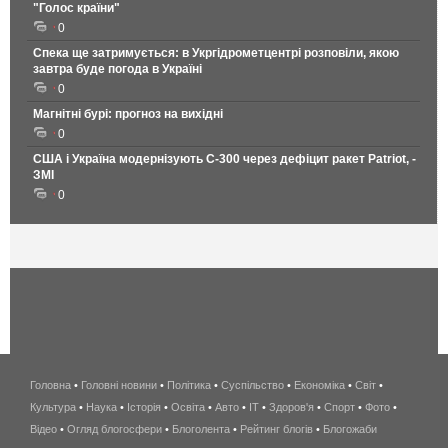
"Голос країни"
0
Спека ще затримується: в Укргідрометцентрі розповіли, якою
завтра буде погода в Україні
0
Магнітні бурі: прогноз на вихідні
0
США і Україна модернізують С-300 через дефіцит ракет Patriot, -
ЗМІ
0
Головна
•
Головні новини
•
Політика
•
Суспільство
•
Економіка
беспроводной
•
Світ
•
Культура
•
Наука
•
Історія
•
Освіта
•
Авто
•
IT
•
Здоров'я
интернет
•
Спорт
•
Фото
•
Відео
•
Огляд блогосфери
•
Блоголента
•
Рейтинг блогів
киев
•
Блогожаби