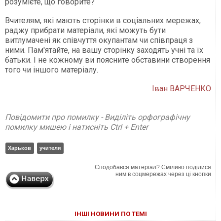
розумієте, що говорите?
Вчителям, які мають сторінки в соціальних мережах,
раджу прибрати матеріали, які можуть бути
витлумачені як співчуття окупантам чи співпраця з
ними. Пам'ятайте, на вашу сторінку заходять учні та їх
батьки. І не кожному ви поясните обставини створення
того чи іншого матеріалу.
Іван ВАРЧЕНКО
Повідомити про помилку - Виділіть орфографічну
помилку мишею і натисніть Ctrl + Enter
Харьков
учителя
Сподобався матеріал? Сміливо поділися
ним в соцмережах через ці кнопки
ІНШІ НОВИНИ ПО ТЕМІ