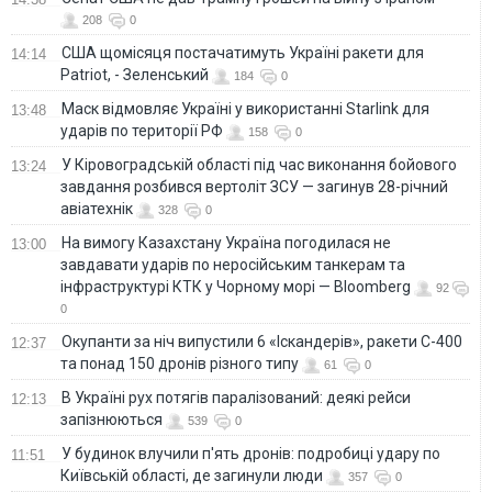
208
0
США щомісяця постачатимуть Україні ракети для
14:14
Patriot, - Зеленський
184
0
Маск відмовляє Україні у використанні Starlink для
13:48
ударів по території РФ
158
0
У Кіровоградській області під час виконання бойового
13:24
завдання розбився вертоліт ЗСУ — загинув 28-річний
авіатехнік
328
0
На вимогу Казахстану Україна погодилася не
13:00
завдавати ударів по неросійським танкерам та
інфраструктурі КТК у Чорному морі — Bloomberg
92
0
Окупанти за ніч випустили 6 «Іскандерів», ракети С-400
12:37
та понад 150 дронів різного типу
61
0
В Україні рух потягів паралізований: деякі рейси
12:13
запізнюються
539
0
У будинок влучили п'ять дронів: подробиці удару по
11:51
Київській області, де загинули люди
357
0