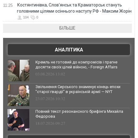
Костянтинівка, Слов'янськ та Краматорськ стануть
11:25
головними цілями осіннього наступу РФ - Максим Жорін
104
0
БІЛЬШЕ
АНАЛІТИКА
Кремль не готовий до компромісів і прагне
досягти своїх цілей війною, - Foreign Affairs
03.08.2026 13:02
Звільнення Сирського знаменує кінець епохи
"старої гвардії" в українській армії — NYT
23.07.2026 10:32
Повний текст резонансного брифінга Михайла
Федорова
18.07.2026 09:27