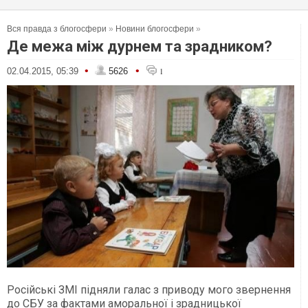
Вся правда з блогосфери
»
Новини блогосфери
»
Де межа між дурнем та зрадником?
•
•
02.04.2015, 05:39
5626
1
Російські ЗМІ підняли галас з приводу мого звернення
до СБУ за фактами аморальної і зрадницької