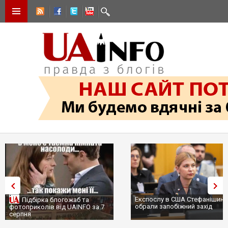
Експослу в США Стефанішині
Підбірка блогожаб та
обрали запобіжний захід
фотоприколів від UAINFO за 7
серпня