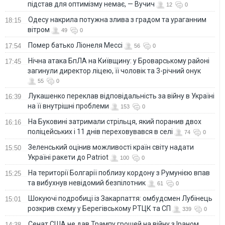
підстав для оптимізму немає, — Вучич
12
0
Одесу накрила потужна злива з градом та ураганним
18:15
вітром
49
0
Помер батько Ліонеля Мессі
17:54
56
0
Нічна атака БпЛА на Київщину: у Броварському районі
17:45
загинули директор ліцею, її чоловік та 3-річний онук
55
0
Лукашенко переклав відповідальність за війну в Україні
16:39
на її внутрішні проблеми
153
0
На Буковині затримали стрільця, який поранив двох
16:16
поліцейських і 11 днів переховувався в селі
74
0
Зеленський оцінив можливості країн світу надати
15:50
Україні ракети до Patriot
100
0
На території Болгарії поблизу кордону з Румунією впав
15:25
та вибухнув невідомий безпілотник
61
0
Шокуючі подробиці із Закарпаття: омбудсмен Лубінець
15:01
розкрив схему у Берегівському РТЦК та СП
339
0
Сенат США не дав Трампу грошей на війну з Іраном
14:38