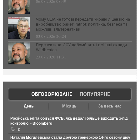
06.08.2026 08:49
Чому США не готові передати Україні ліцензію на
виробництво ракет Patriot: політика, безпека та
можливі альтернативи
03.08.2026 20:24
Перспектива: ЗСУ добомблять і всі інші склади
Wildberries
23.07.2026 11:31
ОБГОВОРЮВАНЕ
|
ПОПУЛЯРНЕ
День
Місяць
За весь час
Російська еліта боїться ФСБ, яка дедалі більше виходить з-під
контролю, - Bloomberg
0
Наталія Могилевська стала другою тренеркою 14-го сезону шоу