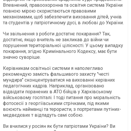
Впевнений, правоохоронна та освітня система України
повною мірою скористаються правовими
механізмами, щоб забезпечити виховання дітей, учнів
та студентів у патріотичному дусі, в любові до України.
Чи звільнення з роботи достатнє покарання? Так,
достатнє, якщо вчитель не закликав до війни чи
порушення територіальної цілісності. У цьому випадку
покарання, згідно Кримінального Кодексу, має бути
значно суворіше.
Керівникам освітньої системи я наполегливо
рекомендую замість фальшивого захисту "честі
мундира" сконцентруватися на вихованні керівних
педагогічних кадрів. Наприклад, організовано
відвідати поранених в АТО бійців у Харківському
військовому госпіталі. І тоді питання про моральність
фотосесії з георгіївськими стрічками, під якими
воюють найманці та терористи, з портретами путіних-
мєдвєдєвих т відпадуть самі собою.
Ви вчилися у росіян як бути патріотами України? Ви