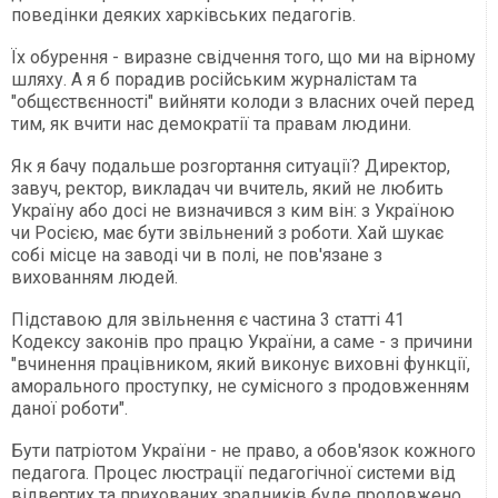
поведінки деяких харківських педагогів.
Їх обурення - виразне свідчення того, що ми на вірному
шляху. А я б порадив російським журналістам та
"общєствєнності" вийняти колоди з власних очей перед
тим, як вчити нас демократії та правам людини.
Як я бачу подальше розгортання ситуації? Директор,
завуч, ректор, викладач чи вчитель, який не любить
Україну або досі не визначився з ким він: з Україною
чи Росією, має бути звільнений з роботи. Хай шукає
собі місце на заводі чи в полі, не пов'язане з
вихованням людей.
Підставою для звільнення є частина 3 статті 41
Кодексу законів про працю України, а саме - з причини
"вчинення працівником, який виконує виховні функції,
аморального проступку, не сумісного з продовженням
даної роботи".
Бути патріотом України - не право, а обов'язок кожного
педагога. Процес люстрації педагогічної системи від
відвертих та прихованих зрадників буде продовжено.