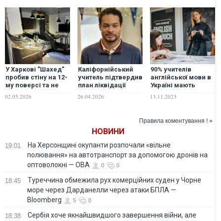
У Харкові "Шахед"
Каліфорнійський
90% учителів
пробив стіну на 12-
учитель підтвердив
англійської мови в
му поверсі та не
план ліквідації
Україні мають
здетонував
верхівки США
рівень В2 і вище –
02.05.2026
26.04.2026
13.11.2023
дослідження
Правила коментування ! »
НОВИНИ
На Херсонщині окупанти розпочали «вільне
19:01
полювання» на автотранспорт за допомогою дронів на
оптоволокні — ОВА
0
0
Туреччина обмежила рух комерційних суден у Чорне
18:45
море через Дарданелли через атаки БПЛА —
Bloomberg
5
0
Сербія хоче якнайшвидшого завершення війни, але
18:38