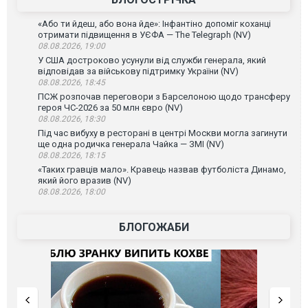
«Або ти йдеш, або вона йде»: Інфантіно допоміг коханці
отримати підвищення в УЄФА — The Telegraph (NV)
08.08.2026, 19:00
У США достроково усунули від служби генерала, який
відповідав за військову підтримку України (NV)
08.08.2026, 18:45
ПСЖ розпочав переговори з Барселоною щодо трансферу
героя ЧС-2026 за 50 млн євро (NV)
08.08.2026, 18:30
Під час вибуху в ресторані в центрі Москви могла загинути
ще одна родичка генерала Чайка — ЗМІ (NV)
08.08.2026, 18:15
«Таких гравців мало». Кравець назвав футболіста Динамо,
який його вразив (NV)
08.08.2026, 18:00
БЛОГОЖАБИ